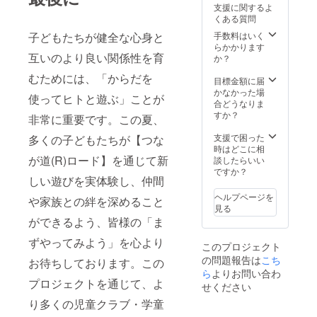
支援に関するよ
くある質問
手数料はいく
子どもたちが健全な心身と
らかかります
互いのより良い関係性を育
か？
むためには、「からだを
目標金額に届
かなかった場
使ってヒトと遊ぶ」ことが
合どうなりま
すか？
非常に重要です。この夏、
支援で困った
多くの子どもたちが【つな
時はどこに相
が道(R)ロード】を通じて新
談したらいい
ですか？
しい遊びを実体験し、仲間
ヘルプページを
や家族との絆を深めること
見る
ができるよう、皆様の「ま
ずやってみよう」を心より
このプロジェクト
の問題報告は
こち
お待ちしております。この
ら
よりお問い合わ
プロジェクトを通じて、よ
せください
り多くの児童クラブ・学童