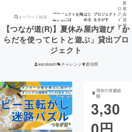
新
ロ
規
グ
会
プロジェクトを掲
はじ
プロジェクト
/
載するには
める
をさがす
イ
員
ン
登
【つなが道(R)】夏休み屋内遊び「か
録
らだを使ってヒトと遊ぶ」貸出プロ
ジェクト
人気のプロ
注目のリ
注目の新着プロ
募集終了が近いプ
もうすぐ公開
ジェクト
ターン
ジェクト
ロジェクト
されます
warakashi
チャレンジ
新潟県
アート・写真
音楽
現在の支援総
テクノロジー・ガジェット
ゲーム・サ
額
3,30
映像・映画
書籍・雑誌
0
円
ビジネス・起業
チャレンジ