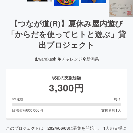
【つなが道(R)】夏休み屋内遊び
「からだを使ってヒトと遊ぶ」貸
出プロジェクト
warakashi
チャレンジ
新潟県
現在の支援総額
3,300
円
終了
0
%達成
目標金額
600,000
円
支援者数
1
人
このプロジェクトは、
2024/06/03
に募集を開始し、
1
人の支援に