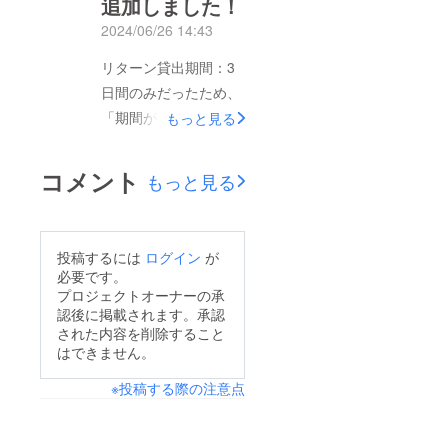
追加しました！
2024/06/26 14:43
リターン貸出期間：3
日間のみだったため、
「期間が短い」という
もっと見る
お声をいただき【10日
間】を加えました。ま
コメント
もっと見る
た、9月以降をお選び
いただき、ご都合の良
い10日間を打合せさせ
投稿するには
ログイン
が
てもらい、柔軟な設定
必要です。
対応も可能ですので、
プロジェクトオーナーの承
認後に掲載されます。承認
お得なこのクラファン
された内容を削除すること
期間の登録にて・・ぜ
はできません。
ひご活用ください。プ
※投稿する際の注意点
ロジェクトでは、放課
後児童クラブ・学童保
育向けと限定しており