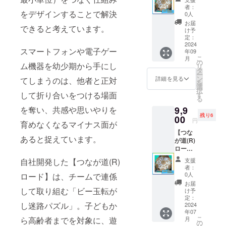
セッ
者：
ト』3日
をデザインすることで解決
0人
間貸
お届
できると考えています。
出：9月
け予
以降＋
定：
往復送
2024
スマートフォンや電子ゲー
年09
料を含
こ
月
む
の
ム機器を幼少期から手にし
リ
タ
ー
ン
詳細を見る
てしまうのは、他者と正対
を
選
択
して折り合いをつける場面
す
る
9,9
を奪い、共感や思いやりを
残り6
00
円
育めなくなるマイナス面が
【つな
あると捉えています。
が道(R)
ロー
ド】『2
支援
自社開発した【つなが道(R)
セッ
者：
ト』3日
0人
ロード】は、チームで連係
間貸
お届
出：
して取り組む「ビー玉転が
け予
7/23(火)
定：
し迷路パズル」。子どもか
～
2024
年07
7/25(木)
こ
月
ら高齢者までを対象に、遊
＋往復
の