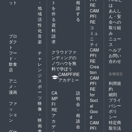
ット
・
ト
相
RE
は
地
を
談
CAM
あんし
域
作
す
PFI
ん・安
活
る
る
RE
全への
性
資
コ
取り組
化
料
ミュ
み
プロ
音
請
ニ
ニュー
ダク
楽
求
ティ
ス
ト
CAM
ヘルプ
クラウドファ
フー
チ
PFI
お問い
ンディングの
ド・
ャ
RE
合わせ
ノウハウを無
飲食
レ
Crea
料で学ぼう
店
ン
tion
各種規定
CAMPFIRE
ジ
CAM
アカデミー
アニ
ス
利用規
PFI
メ・
ポ
約
RE
漫画
ー
CA
説
細則
for
ツ
MP
明
プライ
Soci
ファ
映
FI
会
バシー
al
ッ
像
RE
・
ポリ
Goo
ショ
・
ア
相
シー
d
ン
映
カ
談
特定商
CAM
画
デ
会
取引法
PFI
ゲー
書