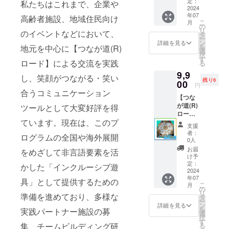
定：
私たちはこれまで、企業や
～
2024
年07
8/22(木)
高齢者施設、地域住民向け
こ
月
＋往復
の
リ
のイベントなどにおいて、
送料を
タ
ー
含む
ン
詳細を見る
を
地元を中心に【つなが道(R)
選
択
す
ロード】による交流を実践
る
9,9
し、笑顔がつながる・笑い
残り6
00
円
合うコミュニケーション
【つな
が道(R)
ツールとして大変好評を得
ロー
ています。現在は、このプ
ド】『2
支援
セッ
者：
ログラムの全国や海外展開
ト』3日
0人
間貸
お届
をめざして非言語要素を活
出：
け予
8/27(火)
定：
かした「インクルーシブ遊
～
2024
年07
8/29(木)
具」として提供するための
こ
月
＋往復
の
リ
送料を
準備を進めており、多様な
タ
ー
含む
ン
詳細を見る
を
実践パートナー施設の募
選
択
す
集、チームビルディング研
る