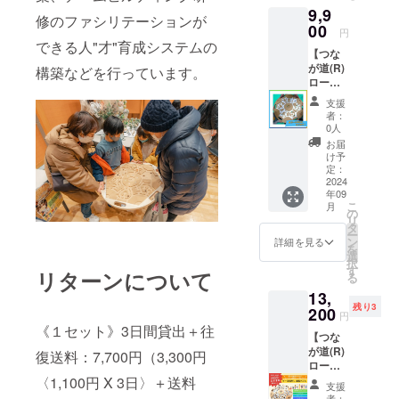
9,9
修のファシリテーションが
00
円
できる人"才"育成システムの
【つな
が道(R)
構築などを行っています。
ロー
ド】『2
支援
セッ
者：
ト』3日
0人
間貸
お届
出：9月
け予
以降＋
定：
往復送
2024
年09
料を含
こ
月
む
の
リ
タ
ー
ン
詳細を見る
を
選
択
す
リターンについて
る
13,
残り3
200
円
《１セット》3日間貸出＋往
【つな
が道(R)
復送料：7,700円（3,300円
ロー
ド】『1
〈1,100円 X 3日〉＋送料
支援
セッ
者：