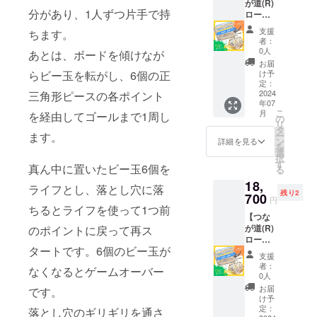
が道(R)
分があり、1人ずつ片手で持
ロー
ド】『2
支援
ちます。
セッ
者：
ト』10
0人
あとは、ボードを傾けなが
日間貸
お届
出：
け予
らビー玉を転がし、6個の正
7/30(火)
定：
～
2024
三角形ピースの各ポイント
年07
8/8(木)
こ
月
を経由してゴールまで1周し
＋往復
の
リ
送料を
タ
ー
ます。
含む
ン
詳細を見る
を
選
択
す
真ん中に置いたビー玉6個を
る
18,
ライフとし、落とし穴に落
残り2
700
円
ちるとライフを使って1つ前
【つな
が道(R)
のポイントに戻って再ス
ロー
タートです。6個のビー玉が
ド】『2
支援
セッ
者：
なくなるとゲームオーバー
ト』10
0人
日間貸
お届
です。
出：
け予
8/20(火)
定：
落とし穴のギリギリを通さ