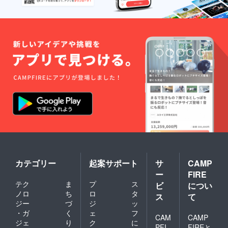
カテゴリー
起案サポート
サ
CAMP
ー
FIRE
テク
ま
プ
ス
ビ
につい
ノロ
ち
ロ
タ
ス
て
ジー
づ
ジ
ッ
・ガ
く
ェ
フ
CAM
CAMP
ジェ
り
ク
に
PFI
FIREと