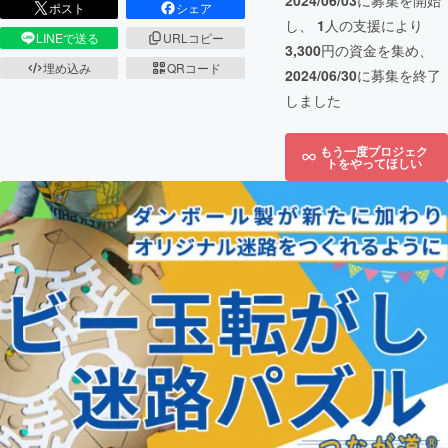
2024/06/03
に募集を開始
ポスト
シェア
し、
1
人の支援により
LINEで送る
URLコピー
3,300
円の資金を集め、
埋め込み
QRコード
2024/06/30
に募集を終了
しました
もう一度プロジェク
トをやってほしい