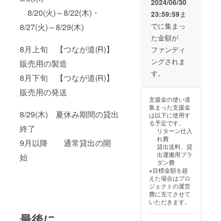
2024/06/30
8/20(火)～8/22(木)・
23:59:59
ま
でに集まっ
8/27(火)～8/29(木)
た金額が
8月上旬 【つなが道(R)】
ファンディ
ングされま
販売用の製造
す。
8月下旬 【つなが道(R)】
販売用の発送
支援金の使い道
集まった支援金
8/29(木) 夏休み期間の貸出
は以下に使用す
る予定です。
終了
リターン仕入
れ費
9月以降 通常貸出の開
貸出送料、貸
出運搬用プラ
始
ダン費
※目標金額を超
えた場合はプロ
ジェクトの運営
費に充てさせて
いただきます。
最後に