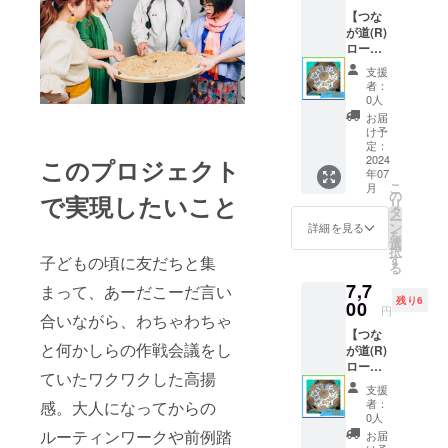
ニケーショ
【つな
が道(R)
ンツールと
ロー
してのお役
ド】『1
支援
立ちをめざ
セッ
者：
ト』3日
す
0人
間貸
お届
出：
け予
7/30(火)
定：
～
2024
このプロジェクト
年07
8/1(木)
こ
月
＋往復
の
で実現したいこと
リ
送料を
タ
ー
含む
ン
詳細を見る
を
選
択
す
子どもの頃に友だちと集
る
7,7
まって、あーだこーだ言い
残り6
00
円
合いながら、わちゃわちゃ
【つな
と何かしらの作戦会議をし
が道(R)
ロー
ていたワクワクした高揚
ド】『1
支援
セッ
者：
感。大人になってからの
ト』3日
0人
間貸
ルーティンワークや前例踏
お届
出：