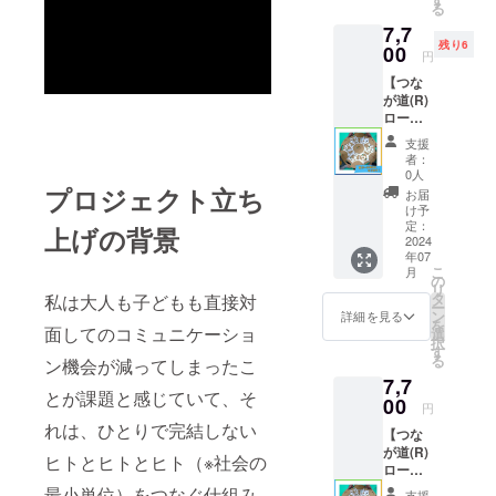
る
7,7
残り6
00
円
【つな
が道(R)
ロー
ド】『1
支援
セッ
者：
ト』3日
0人
間貸
プロジェクト立ち
お届
出：
け予
8/27(火)
定：
上げの背景
～
2024
年07
8/29(木)
こ
月
＋往復
の
リ
送料を
タ
私は大人も子どもも直接対
ー
含む
ン
詳細を見る
を
面してのコミュニケーショ
選
択
す
る
ン機会が減ってしまったこ
7,7
とが課題と感じていて、そ
00
円
れは、ひとりで完結しない
【つな
が道(R)
ヒトとヒトとヒト（※社会の
ロー
ド】『1
最小単位）をつなぐ仕組み
支援