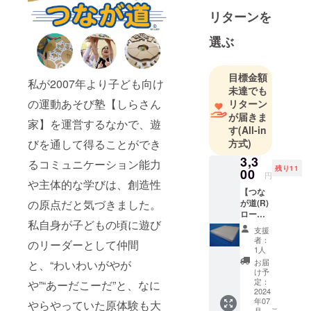
仕組みの組
リターンを
合せを探
究、2007/4
選ぶ
～ 株式会社
笑足ねっと
目標金額
代表取締役
私が2007年より子ども向け
未達でも
「第二創
の運動あそび塾【しらさん
リターン
業」運動あ
が届きま
家】を運営するなかで、遊
そび塾【し
す
(All-in
らさん家】
方式)
びを通して得ることができ
からだを
3,3
るコミュニケーション能力
残り11
使ってヒト
00
円
や主体的な学びは、創造性
と遊ぶ時間
【つな
と空間と仲
が道(R)
の原点だと気づきました。
ロー
間づくりを
私自身が子どもの頃に遊び
ド】
支援
サポート、
「貸出
者：
のリーダーとして仲間
運搬用
2018「製造
1人
プラダ
お届
業とクリエ
と、“わいわいがやが
ンケー
け予
イティブ産
ス」購
定：
や”“あーだこーだ”と、なに
入支援
2024
業のマッチ
年07
アカウ
やらやっていた原体験も大
ング支援事
こ
月