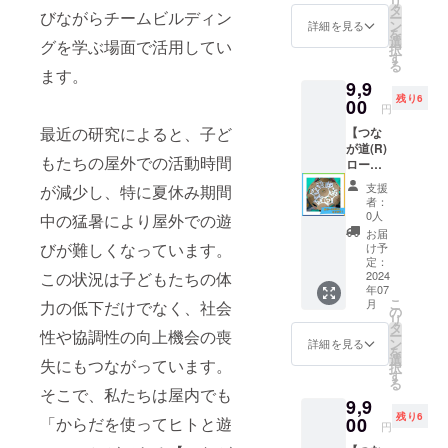
リ
送料を
タ
びながらチームビルディン
ー
含む
ン
詳細を見る
を
選
グを学ぶ場面で活用してい
択
す
る
ます。
9,9
残り6
00
円
最近の研究によると、子ど
【つな
が道(R)
もたちの屋外での活動時間
ロー
ド】『2
支援
が減少し、特に夏休み期間
セッ
者：
ト』3日
0人
中の猛暑により屋外での遊
間貸
お届
出：
びが難しくなっています。
け予
7/30(火)
定：
～
2024
この状況は子どもたちの体
年07
8/1(木)
こ
月
力の低下だけでなく、社会
＋往復
の
リ
送料を
タ
性や協調性の向上機会の喪
ー
含む
ン
詳細を見る
を
選
失にもつながっています。
択
す
る
そこで、私たちは屋内でも
9,9
残り6
00
「からだを使ってヒトと遊
円