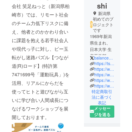
shi
会社 笑足ねっと（新潟県柏
新潟県
崎市）では、リモート社会
初めてのプ
のチーム力低下リスクに備
ロジェクト
です
え、他者とのかかわり合い
1969年新潟
に課題を抱える若手社会人
県生まれ、
や現代っ子に対し、ビー玉
日本大学 生
産工学部 機
転がし迷路パズル【つなが
balance_sumo
械工学科 卒
https://tsuku2.jp/warakashi
道(R)ロード】(特許第
業「ヒトと
https://warakashi.net/
7471699号「運動玩具」)を
https://wonderful-growth.com/swk/index/0003?fbclid=IwAR2C_bZENGL3kOYbSVxqJG02ZS7znwScvUC9xKqu8Q2fGHZU4QTvHAPie4M
協調するロ
https://www.j-platpat.inpit.go.jp/c1801/PU/JP-7471699/15/ja
ボット」、
活用、リアルにからだを
https://www.youtube.com/channel/UC5ezkJS3UjnpPeMWOtQphXA
2002/5～
使ってヒトと遊びながら互
特定商取引
【つながり
法に基づく
いに学び合い人間成長につ
あう健幸運
表記
脳遊具】ヒ
メッセー
なげるワークショップを展
トとヒトと
ジを送る
開しております。
ヒトがつな
がる道具と