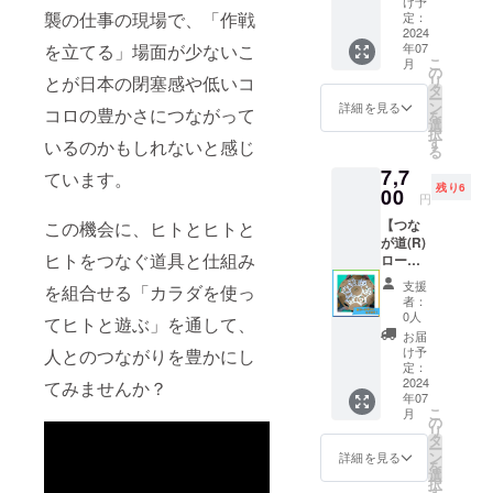
け予
8/6(火)
襲の仕事の現場で、「作戦
定：
～
2024
年07
を立てる」場面が少ないこ
8/8(木)
こ
月
＋往復
の
リ
とが日本の閉塞感や低いコ
送料を
タ
ー
含む
ン
詳細を見る
コロの豊かさにつながって
を
選
択
す
いるのかもしれないと感じ
る
7,7
ています。
残り6
00
円
【つな
この機会に、ヒトとヒトと
が道(R)
ヒトをつなぐ道具と仕組み
ロー
ド】『1
支援
を組合せる「カラダを使っ
セッ
者：
ト』3日
0人
てヒトと遊ぶ」を通して、
間貸
お届
出：
け予
人とのつながりを豊かにし
8/20(火)
定：
～
2024
てみませんか？
年07
8/22(木)
こ
月
＋往復
の
リ
送料を
タ
ー
含む
ン
詳細を見る
を
選
択
す