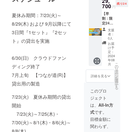
29,
残り24
700
円
【早
夏休み期間：7/23(火)～
割：限
定24
8/29(木) および 9月以降にて
セッ
支援
3日間『1セット』『2セッ
ト】標
者：
準セッ
0人
ト』の貸出を実施
ト
お届
（ユー
け予
ザーに
定：
よる凸
2024
6/30(日) クラウドファン
年08
部貼り
こ
月
付け）
ディング終了
の
リ
ビー玉
タ
ー
7月上旬 【つなが道(R)】
6個つき
ン
詳細を見る
を
［標準
選
択
貸出用の製造
価格
す
る
33,000
このプロ
円の
7/23(火) 夏休み期間の貸出
ジェクト
10%OF
F］
は、
All-In方
開始
式
です。
7/23(火)～7/25(木)・
目標金額に
7/30(火)～8/1(木)・8/6(火)～
関わらず、
8/8(木)