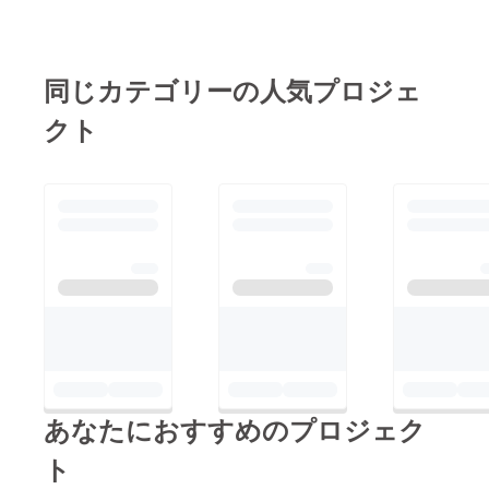
ますが、企業研修向け
や複数家族でのバーベ
キューパーティー、地
同じカテゴリーの人気プロジェ
域住民向けイベント、
クト
子や孫への「借りるプ
レゼント」としてなど
多様な用途での活用が
提案できます。こんな
場面でも大丈夫か？
等々お気軽に問い合わ
せください。よろしく
お願いいたします。
あなたにおすすめのプロジェク
ト