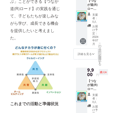
【つな
ぶ」ことができる【つなが
が道(R)
道(R)ロード】の実践を通じ
ロー
ド】『2
支援
て、子どもたちが楽しみな
セッ
者：
ト』3日
0人
がら学び、成長できる機会
間貸
お届
出：
け予
を提供したいと考えまし
8/6(火)
定：
～
2024
た。
年07
8/8(木)
こ
月
＋往復
の
リ
送料を
タ
ー
含む
ン
詳細を見る
を
選
択
す
る
9,9
残り6
00
円
【つな
が道(R)
ロー
ド】『2
支援
セッ
者：
ト』3日
0人
これまでの活動と準備状況
間貸
お届
出：
け予
8/20(火)