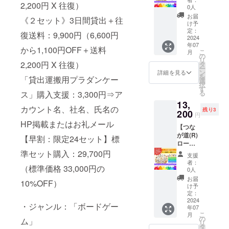
2,200円 X 往復）
ト』10
0人
日間貸
お届
《２セット》3日間貸出＋往
出：
け予
7/30(火)
定：
復送料：9,900円（6,600円
～
2024
年07
8/8(木)
から1,100円OFF＋送料
こ
月
＋往復
の
リ
送料を
2,200円 X 往復）
タ
ー
含む
ン
詳細を見る
を
「貸出運搬用プラダンケー
選
択
す
る
ス」購入支援：3,300円⇒ア
13,
カウント名、社名、氏名の
残り3
200
円
HP掲載またはお礼メール
【つな
が道(R)
【早割：限定24セット】標
ロー
ド】『1
準セット購入：29,700円
支援
セッ
者：
（標準価格 33,000円の
ト』10
0人
日間貸
お届
10%OFF）
出：
け予
8/20(火)
定：
～
2024
・ジャンル：「ボードゲー
年07
8/29(木)
こ
月
＋往復
の
ム」
リ
送料を
タ