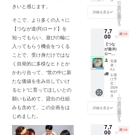
ント
の
リ
業」(公益財
きいと感じます。
名、社
タ
ー
名、氏
ン
団法人 にい
詳細を見る
を
名の
選
がた産業創
択
そこで、より多くの人々に
ホーム
す
る
ページ
造機構)にて
【つなが道(R)ロード】を
7,7
掲載、
デザイナー
残り6
または
00
知ってもらい、遊びの輪に
円
と協働し
お礼
【つな
メール
【つなが道
入ってもらう機会をつくる
が道(R)
を選択
(R)ロード】
ロー
ことで、受け身だけではな
くださ
ド】『1
を、多様な
い。 社
支援
く自発的に多様なヒトとか
セッ
名、氏
者：
人々が笑い
ト』3日
名をご
0人
かわり合って、“世の中に新
合う・より
間貸
希望の
お届
出：
場合は
良くかかわ
け予
たな価値を生み出していけ
7/23(火)
ご入力
定：
り合うをコ
～
2024
をお願
るヒト“に育ってほしいとの
年07
ンセプトに
7/25(木)
いしま
こ
月
＋往復
す。
願いも込めて、貸出の仕組
の
開発、ヒト
リ
送料を
タ
が育ちチー
ー
みも含めて、この企画をは
含む
ン
詳細を見る
を
ムが育つ多
選
択
じめました。
す
様な場面で
る
の「まぜ
7,7
残り6
00
る」コミュ
円