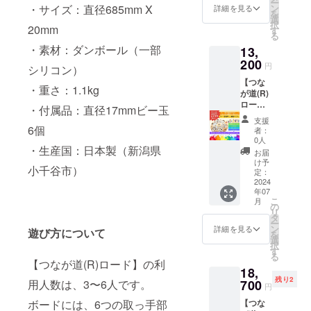
ー
含む
ン
・サイズ：直径685mm X
詳細を見る
を
選
択
20mm
す
る
・素材：ダンボール（一部
13,
200
円
シリコン）
【つな
・重さ：1.1kg
が道(R)
ロー
・付属品：直径17mmビー玉
ド】『1
支援
セッ
6個
者：
ト』10
0人
日間貸
・生産国：日本製（新潟県
お届
出：9月
け予
小千谷市）
以降＋
定：
往復送
2024
年07
料を含
こ
月
む
の
リ
タ
ー
ン
詳細を見る
遊び方について
を
選
択
す
る
【つなが道(R)ロード】の利
18,
残り2
700
用人数は、3〜6人です。
円
【つな
ボードには、6つの取っ手部