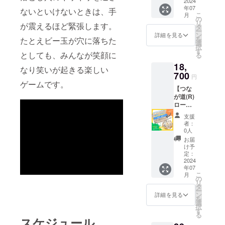
～
2024
年07
8/29(木)
ないといけないときは、手
こ
月
＋往復
の
リ
が震えるほど緊張します。
送料を
タ
ー
含む
ン
詳細を見る
を
たとえビー玉が穴に落ちた
選
択
す
としても、みんなが笑顔に
る
18,
なり笑いが起きる楽しい
700
円
ゲームです。
【つな
が道(R)
ロー
ド】『2
支援
セッ
者：
ト』10
0人
日間貸
お届
出：9月
け予
以降＋
定：
往復送
2024
年07
料を含
こ
月
む
の
リ
タ
ー
ン
詳細を見る
を
選
択
す
る
スケジュール