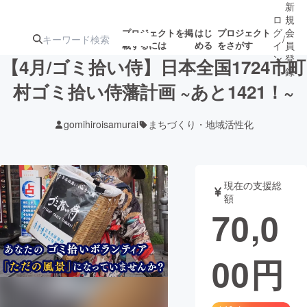
新
ロ
規
グ
会
プロジェクトを掲
はじ
プロジェクト
/
載するには
める
をさがす
イ
員
ン
登
【4月/ゴミ拾い侍】日本全国1724市町
録
村ゴミ拾い侍藩計画 ~あと1421！~
人気のプロ
注目のリ
注目の新着プロ
募集終了が近いプ
もうすぐ公開
gomihiroisamurai
まちづくり・地域活性化
ジェクト
ターン
ジェクト
ロジェクト
されます
アート・写真
音楽
現在の支援総
額
70,0
テクノロジー・ガジェット
ゲーム・サ
00
円
映像・映画
書籍・雑誌
ビジネス・起業
チャレンジ