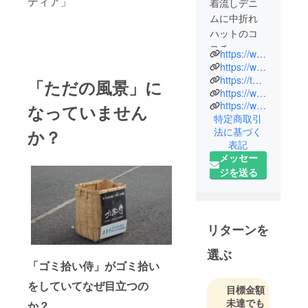
ティア」
着流しデニ
ムに中折れ
ハットのコ
スチューム
https://www.gomihiroi-samurai.com/
を身にまと
https://www.tiktok.com/@gomihiroisamurai/
い、火ばさ
https://twitter.com/jidaigumi_tokyo?s=21
「ただの風景」に
https://www.instagram.com/p/Btx3e2hAxwa/
み、ほうき
https://www.youtube.com/channel/UC6tDdB-pldxRnuGGg5vY8iA
なっていません
を帯刀し、
特定商取引
火ばさみを2
法に基づく
か？
つ使った二
表記
刀流で路上
メッセー
のゴミ拾い
ジを送る
＆チャンバ
ラパフォー
マンスを行
リターンを
う。
選ぶ
現在は毎週
「ゴミ拾い侍」がゴミ拾い
水曜日と日
をしていてなぜ目立つの
目標金額
曜日の週に
未達でも
か？
２回、池袋