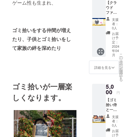
ゲーム性も生まれ、
【クラ
スで人々を
て、お
ウド
名前を
魅了し、時
ファン
掲載さ
には東京の
ディン
せてい
支援
グ限定
ただき
街中のみな
者：
ゴミ拾
ます。
0人
ゴミ拾いをする仲間が増え
らず各地
い侍エ
掲載期
お届
方・イベン
コバッ
間2024
け予
たり、子供とゴミ拾いをし
ク】
年5月1
定：
トでも披露
「ゴミ
2024
て家族の絆を深めたり
日から
していま
年04
拾い
2025年
こ
月
侍」オ
す。
5月1日
の
リ
リジナ
まで。
タ
ー
ルのエ
１）掲
ン
詳細を見る
を
コバッ
載する
選
択
クで
お名前
す
る
す。 素
（文字
ゴミ拾いが一層楽
5,0
材：再
のみ）
生コッ
00
★支援
円
しくなります。
トン 容
時、必
【ゴミ
量：18L
ず備考
拾い侍
※送料込
欄に掲
と一緒
みのお
載を希
にゴミ
値段で
望され
支援
拾い＋
す。
るお名
者：
ゴミ拾
前をご
0人
い侍タ
記入く
お届
オル
ださ
け予