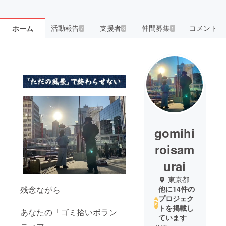
活動報告
支援者
仲間募集
コメント
ホーム
7
3
1
gomihi
roisam
urai
東京都
残念ながら
他に14件の
プロジェク
トを掲載し
あなたの「ゴミ拾いボラン
ています