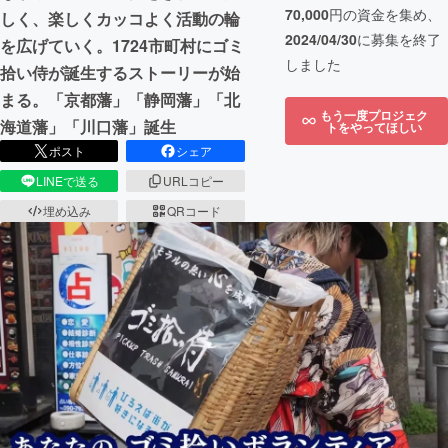
70,000
円の資金を集め、
しく、楽しくカッコよく活動の輪
2024/04/30
に募集を終了
を広げていく。1724市町村にゴミ
しました
拾い侍が誕生するストーリーが始
まる。「京都藩」「静岡藩」「北
もう一度プロジェク
海道藩」「川口藩」誕生
トをやってほしい
ポスト
シェア
LINEで送る
URLコピー
埋め込み
QRコード