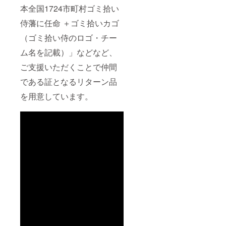
がござ
本全国1724市町村ゴミ拾い
いま
侍藩に任命 ＋ゴミ拾いカゴ
す。
（ゴミ拾い侍のロゴ・チー
ム名を記載）」などなど、
ご支援いただくことで仲間
である証となるリターン品
を用意しています。