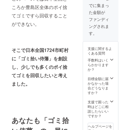
TikTok
村がい
日程は
ミ拾い
で動画
でに集まっ
ころか豊島区全体のポイ捨
らした
別途お
侍
をアッ
た金額が
場合
打合せ
TikTok
プ後、
てゴミですら回収すること
は、先
させて
アカウ
2024年
ファンディ
行順と
いただ
ントで
ができない。
5月1日
ングされま
なり、
きま
の公開
から
こちら
す。 ※
※掲
2025年
す。
から近
池袋か
載する
5月1日
郊の市
らの交
企業名
まで。
区町村
通費（3
を備考
支援に関するよ
そこで日本全国1724市町村
ゴミ拾
名分）
欄にご
くある質問
い侍藩
は別
記入く
に「ゴミ拾い侍藩」を創設
をお願
途、支
ださ
手数料はいく
いする
援者さ
い。 ※
らかかります
し、少しでも多くのポイ捨
ご連絡
まのご
掲載期
か？
メール
負担と
間は
てゴミを回収したいと考え
をお送
なりま
TikTok
目標金額に届
りさせ
す。
ました。
で動画
かなかった場
ていた
※2024
をアッ
合どうなりま
だきま
年5月30
プ後、
すか？
す。 こ
日から1
2024年
ちらご
年以内
5月1日
支援で困った
了承の
にご依
から
時はどこに相
上リ
頼くだ
2025年
談したらいい
ターン
さい
5月1日
ですか？
あなたも「ゴミ拾
購入を
まで。
お願い
ヘルプページを
いたし