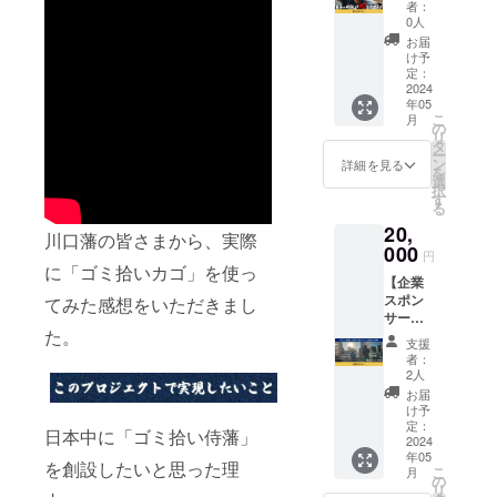
k動画に
拾いを
曜日の
者：
て、ご
「後藤
して、
0人
10:00〜
支援頂
一機
あなた
16:00
お届
けます
（ゴミ
の周り
け予
に、豊
と大変
拾い
で仲間
定：
島区池
嬉しい
侍）」
2024
を増や
袋、下
です。
年05
が直筆
してく
北沢を
こ
月
で書い
ださ
の
中心に
リ
たお名
い！ カ
タ
この活
ー
前を掲
ラーは
ン
詳細を見る
動を世
を
載・１
ブラッ
選
界中に
択
本）】
クのみ
す
広める
る
ゴミ拾
です。
為にゴ
20,
い侍の
生地の
川口藩の皆さまから、実際
ミ拾い
個人ス
000
重さ：
をして
円
ポン
285g/m
に「ゴミ拾いカゴ」を使っ
いま
【企業
サーに
2(8.4oz)
す。こ
スポン
てみた感想をいただきまし
なれる
裏毛
ちらに
サー
権利で
素材の
ご参加
た。
（TikTo
す。 あ
混率：
くださ
支援
k動画に
なたの
杢グ
者：
い。現
「後藤
お名前
レー：
2人
地まで
一機
を動画
綿
お届
の交通
（ゴミ
内でPR
93％
け予
費はご
拾い
できま
定：
ポリエ
負担い
日本中に「ゴミ拾い侍藩」
侍）」
2024
す。 動
ステル
ただき
年05
が直筆
画のエ
7％ ※送
を創設したいと思った理
ます。
こ
月
で書い
ンド
の
料込み
注意）
リ
た企業