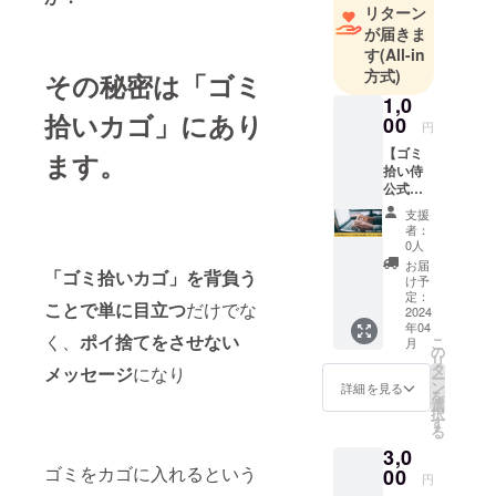
リターン
を中心に活
が届きま
動してお
す
(All-in
り、3R (リサ
方式)
その秘密は「ゴミ
イクル・リ
1,0
拾いカゴ」にあり
ユース・リ
00
円
デュース)を
【ゴミ
ます。
推進する環
拾い侍
公式
境省Re-style
ホーム
サポーター
支援
ページ
者：
に就任。
にあな
0人
たのお
お届
「ゴミ拾いカゴ」を背負う
名前と
け予
殺陣（た
一言
定：
ことで単に目立つ
だけでな
て）と呼ば
メッ
2024
年04
セージ
れる本格的
く、
ポイ捨てをさせない
こ
月
を掲
の
なチャンバ
リ
載】 ゴ
タ
メッセージ
になり
ー
ミ拾い
ラアクショ
ン
詳細を見る
を
侍公式
選
ンに、歌と
択
ホーム
す
る
踊りを組み
ページ
3,0
に私た
込んだパ
ゴミをカゴに入れるという
ちの仲
00
円
フォーマン
間とし