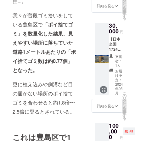
ロール
由...。
タ
のお値
参加日
ー
名掲
に支援
ン
段で
詳細を見る
を選択
を
載・1
者さま
選
す。
いただ
択
我々が普段ゴミ拾いをして
本）】
として
す
※「オプ
きま
る
ゴミ拾
お名前
ショ
す。こ
いる豊島区で
「ポイ捨てゴ
30,
い侍の
を掲載
ン」で
ちらか
企業ス
000
させて
サイズ
円
らメー
ミ」を数量化した結果、見
ポン
いただ
をお選
ルにて
【日本
サーに
きま
びくだ
えやすい場所に落ちていた
開催日
全国
なれる
す。 後
さい。
と集合
1724市
権利で
藤一機
道路1メートルあたりの「ポ
場所を
町村ゴ
す。あ
が想い
支援
お知ら
ミ拾い
なたの
イ捨てゴミ数は約0.77個」
を込め
者：
せする
侍藩に
企業名
て書道
1人
申し込
となった。
任命 ＋
を動画
で書か
お届
み
ゴミ拾
内でPR
せてい
け予
フォー
いカゴ
できま
定：
ただき
ムをお
更に植え込みや側溝など目
（ゴミ
2024
す。 動
ます。
送りい
年05
拾い侍
画のエ
＊動画
の届かない場所のポイ捨て
たしま
こ
月
のロ
ンド
の
最後に
す。参
リ
ゴ・
ロール
タ
出てく
ゴミを合わせると約1.8倍〜
加でき
ー
チーム
に支援
ン
る書を
詳細を見る
る日程
を
名を記
者さま
選
2.5倍に登るとされている。
参考に
を選択
択
載）】
として
す
されて
いただ
る
ゴミ拾
企業名
くださ
き当
100
い侍藩
を掲載
い。 参
日、ご
として
,00
させて
考動画
残り5
参加く
これは豊島区で1
ゴミ拾
いただ
0
https://
円
ださ
い活動
きま