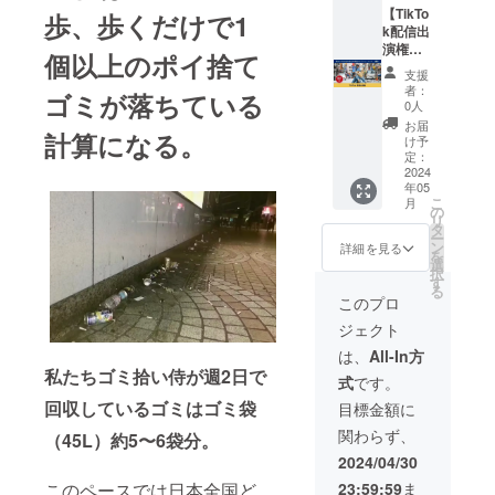
youtu.b
い。
に参加
【TikTo
す。 後
歩、歩くだけで1
e/g5eT
してい
k配信出
藤一機
DdAth1
ただき
演権】
が想い
Y ・収
個以上のポイ捨て
ます。
あなた
を込め
録時
支援
カゴに
のお店
て書道
間：約1
者：
ゴミが落ちている
はゴミ
や会社
で書か
分 ・
0人
拾い侍
の周辺
せてい
提供方
お届
計算になる。
のロゴ
で、ゴ
ただき
法：ゴ
け予
と、
ミ拾い
ます。
定：
ミ拾い
チーム
侍がパ
2024
＊動画
侍
年05
名を記
フォー
最後に
TikTok
こ
月
入いた
マンス
出てく
の
アカウ
リ
しま
をしま
る書を
タ
ントで
ー
す。 あ
す！ そ
参考に
ン
の公開
詳細を見る
を
なたの
の様子
されて
選
★支援
択
ゴミ拾
を撮影
くださ
す
時、必
る
い侍藩
した動
い。 参
ず備考
このプロ
となる
画を
考動画
欄に掲
ジェクト
地域を
TikTok
https://
載を希
『市町
にアッ
youtu.b
望され
は、
All-In方
村』で
プしま
e/g5eT
るお名
私たちゴミ拾い侍が週2日で
式
です。
備考欄
す。 日
DdAth1
前をご
に記入
本国
Y ・収
回収しているゴミはゴミ袋
記入く
目標金額に
お願い
内、ど
録時
ださ
関わらず、
（45L）約5〜6袋分。
しま
こへで
間：約1
い。 ※
す。
もかけ
分 ・
掲載期
2024/04/30
注）同
つけま
提供方
間は
このペースでは日本全国ど
23:59:59
ま
じ市町
す！ ※
法：ゴ