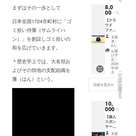
す。 素
オルで
samura
8,0
材：ス
まずはその一歩として
す。 ・
i.com ※
テンレ
00
写真の
掲載方
円
ス 色：
タオル
法：文
【クラ
日本全国1724市町村に「ゴ
シル
デザイ
字のみ
ウド
バー 容
ン。 タ
♢上乗
ミ拾い侍藩（サムライハ
ファン
量：
オルで
せ支援
ディン
380ml ※
汗を拭
※ご支援
支援
ン）」を創設しゴミ拾いの
グ限定
送料込
きなが
者：
をして
ゴミ拾
みのお
らゴミ
0人
和を広げていきます。
いただ
い侍ロ
値段で
拾いを
お届
く際
ングT
す。
して、
け予
に、ど
シャ
定：
あなた
＊歴史学上では、大名領お
のリ
ツ】
2024
の周り
ターン
年05
「ゴミ
よびその領地の支配組織を
で仲間
も『上
こ
月
拾い
の
を増や
乗せ支
リ
藩（はん）という。
侍」ク
タ
してく
援』を
ー
ラウド
ン
ださ
詳細を見る
するこ
を
ファン
選
い！ 素
とがで
択
ディン
す
材：綿
きま
る
グオリ
100％
す。 ご
10,
ジナル
サイ
都合が
のロン
000
ズ：横
円
よろし
グTシャ
約85㎝×
ければ
【個人
ツで
縦約34
リター
スポン
す。 こ
㎝ ※毎
ンの額
サー
れを着
週水曜
に上乗
（TikTo
てゴミ
日と日
支援
せし