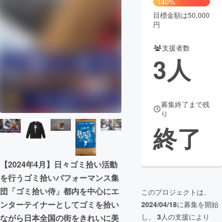
140%
目標金額は50,000
まちづくり・地域活性化
円
支援者数
CAMPFIRE for Social Good
CAMPFIRE Creation
3
人
CAMPFIREふるさと納税
machi-ya
コミュニティ
募集終了まで残
り
終了
【2024年4月】日々ゴミ拾い活動
を行うゴミ拾いパフォーマンス集
団「ゴミ拾い侍」都内を中心にエ
このプロジェクトは、
ンターテイナーとしてゴミを拾い
2024/04/18
に募集を開始
し、
3
人の支援により
ながら日本全国の街をきれいに美