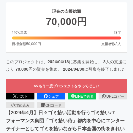
現在の支援総額
70,000
円
終了
140
%達成
目標金額
50,000
円
支援者数
3
人
このプロジェクトは、
2024/04/18
に募集を開始し、
3
人の支援に
より
70,000
円の資金を集め、
2024/04/30
に募集を終了しました
もう一度プロジェクトをやってほしい
ポスト
シェア
LINEで送る
URLコピー
埋め込み
QRコード
【2024年4月】日々ゴミ拾い活動を行うゴミ拾いパ
フォーマンス集団「ゴミ拾い侍」都内を中心にエンター
テイナーとしてゴミを拾いながら日本全国の街をきれい