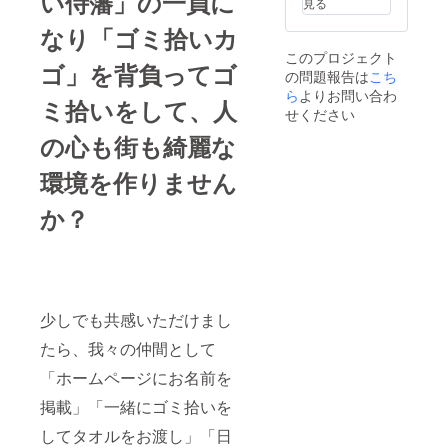
い侍藩」の一員に
見る
ます。
トング
なり「ゴミ拾いカ
は同梱
このプロジェクト
いたし
ゴ」を背負ってゴ
の問題報告は
こち
ませ
ん。 サ
ら
よりお問い合わ
ミ拾いをして、人
イズ:高
せください
さ約
の心も街も綺麗な
46cm×
幅約
41cm×
環境を作りません
奥行約
32cm
か？
容量:約
58L ※天
然素材
竹を一
つ一つ
手編み
で制作
少しでも共感いただけまし
してい
たら、我々の仲間として
る為、
サイズ
「ホームページにお名前を
には
±3cm程
掲載」「一緒にゴミ拾いを
度の誤
差があ
してタオルをお渡し」「日
る場合