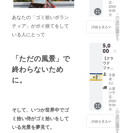
（ゴミ
定：
い。
拾い参
2024
２）
年05
加時に
メッ
こ
月
手渡し
あなたの「ゴミ拾いボラン
の
セージ
リ
いたし
タ
ゴミ拾
ー
ティア」がポイ捨てをして
ま
ン
い侍へ
詳細を見る
を
す）】
選
の応援
いる人にとって
択
ゴミ拾
す
メッ
る
い侍が
セージ
5,0
あなた
や 日頃
をお待
00
ゴミ問
円
ちして
題に対
「ただの風景」で
【クラ
いま
しての
ウド
す！！
メッ
終わらないため
ファン
・「ゴ
セージ
ディン
ミ拾い
をお願
支援
に。
グ限定
侍」の
いいた
者：
ゴミ拾
普段の
0人
しま
い侍タ
ゴミ拾
す。 こ
お届
ンブ
い活動
け予
ちらの
ラー】
に参加
定：
ホーム
「ゴミ
2024
できま
ページ
年05
拾い
す。 ・
に掲載
そして、いつか世界中でゴ
こ
月
侍」オ
「ゴミ
の
いたし
リ
リジナ
拾い
タ
ます。
ミ拾い侍がゴミ拾いをして
ー
ルのタ
侍」オ
ン
詳細を見る
https://
を
ンブ
リジナ
選
いる光景を夢見て。
gomihir
択
ラーで
ルのタ
す
oi-
る