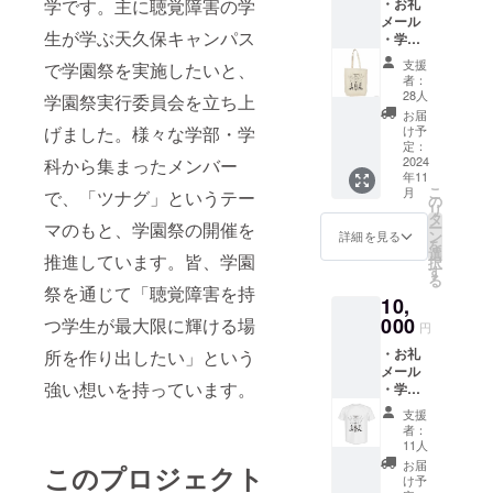
・お礼
学です。主に聴覚障害の学
メール
生が学ぶ天久保キャンパス
・学園
祭本部
支援
で学園祭を実施したいと、
の秘密
者：
データ
28人
学園祭実行委員会を立ち上
・オリ
お届
ジナル
け予
げました。様々な学部・学
トート
定：
バッグ
2024
科から集まったメンバー
年11
・横
こ
月
で、「ツナグ」というテー
幅
の
リ
26cm×
タ
ー
マのもと、学園祭の開催を
高さ
ン
詳細を見る
を
33cm
選
推進しています。皆、学園
択
す
る
祭を通じて「聴覚障害を持
10,
000
つ学生が最大限に輝ける場
円
・お礼
所を作り出したい」という
メール
強い想いを持っています。
・学園
祭本部
支援
の秘密
者：
データ
11人
・オリ
お届
このプロジェクト
ジナルT
け予