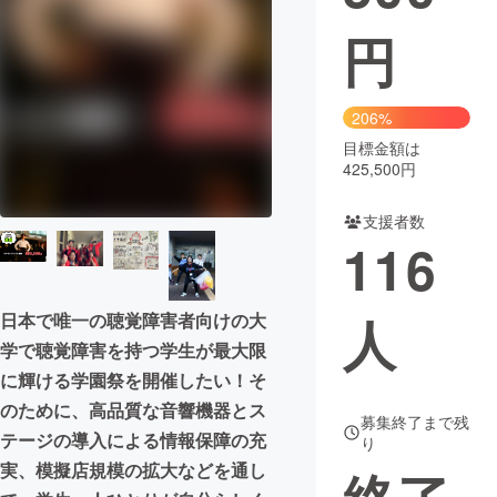
円
まちづくり・地域活性化
CAMPFIRE for Social Good
CAMPFIRE Creation
206%
CAMPFIREふるさと納税
machi-ya
コミュニティ
目標金額は
425,500円
支援者数
116
人
日本で唯一の聴覚障害者向けの大
学で聴覚障害を持つ学生が最大限
に輝ける学園祭を開催したい！そ
のために、高品質な音響機器とス
募集終了まで残
テージの導入による情報保障の充
り
実、模擬店規模の拡大などを通し