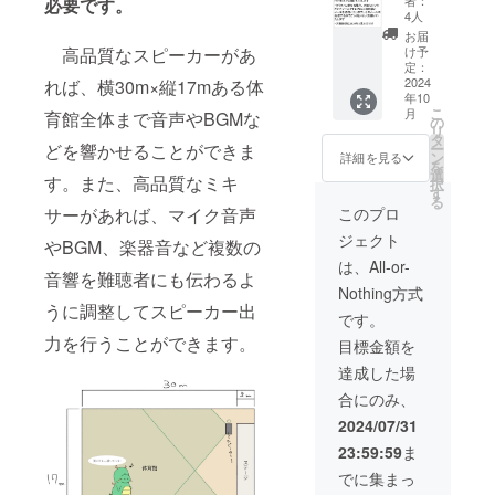
必要です。
フレッ
26cm×
4人
トに広
高さ
お届
告掲載
33cm
高品質なスピーカーがあ
け予
・A6
・オリ
定：
1ページ
2024
れば、横30m×縦17mある体
ジナルT
年10
（105m
シャツ
こ
月
育館全体まで音声やBGMな
m×148
・【S
の
リ
mm）
サイ
タ
どを響かせることができま
ー
に広告
ズ】身
ン
詳細を見る
を
を掲載
丈：
選
す。また、高品質なミキ
択
できま
65cm
す
る
す ・
身幅：
サーがあれば、マイク音声
このプロ
オール
49cm
ジェクト
カラー
やBGM、楽器音など複数の
肩幅：
で掲載
42cm
は、All-or-
音響を難聴者にも伝わるよ
いたし
袖丈：
Nothing方式
ます ※
19cm
うに調整してスピーカー出
クラ
・
です。
ファン
【Mサ
力を行うことができます。
目標金額を
が成功
イズ】
した場
身丈：
達成した場
合、お
69cm
合にのみ、
知らせ
身幅：
いただ
52cm
2024/07/31
いた
肩幅：
23:59:59
ま
メール
46cm
アドレ
袖丈：
でに集まっ
スに、
20cm