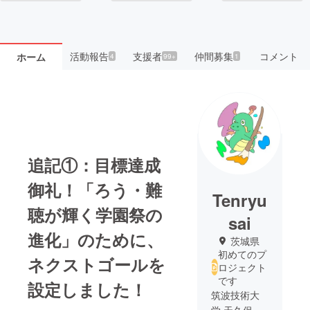
活動報告
支援者
仲間募集
コメント
ホーム
4
99+
1
追記①：目標達成
御礼！「ろう・難
Tenryu
聴が輝く学園祭の
sai
進化」のために、
茨城県
初めてのプ
ネクストゴールを
ロジェクト
です
設定しました！
筑波技術大
学 天久保