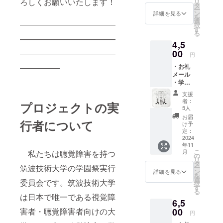
ろしくお願いいたします！
リ
20cm×
タ
ー
20cm
ン
詳細を見る
を
選
――――――――――――
択
す
る
――――――――――――
4,5
00
――――――――――――
円
・お礼
―――――
メール
・学園
祭本部
支援
の秘密
者：
プロジェクトの実
データ
5人
・ポス
お届
行者について
トカー
け予
ド ・オ
定：
リジナ
2024
年11
ルハン
こ
月
私たちは聴覚障害を持つ
ドタオ
の
リ
ル ・
タ
筑波技術大学の学園祭実行
ー
サイ
ン
詳細を見る
を
ズ：
選
委員会です。筑波技術大学
択
20cm×
す
る
20cm
は日本で唯一である視覚障
6,5
00
害者・聴覚障害者向けの大
円