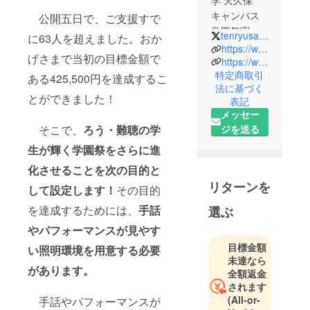
キャンパス
公開五日で、ご支援すで
学園祭実行
tenryusai_2024
に63人を超えました。おか
委員会で
https://www.instagram.com/tenryusai.2024/
げさまで当初の目標金額で
す。2023年
https://www.facebook.com/profile.php?id=61561545987482
特定商取引
度に引き続
ある425,500円を達成するこ
法に基づく
き、2024年
とができました！
表記
度も学園祭
メッセー
開催に向け
そこで、
ろう・難聴の学
ジを送る
て準備を進
生が輝く学園祭をさらに進
めておりま
す。
化させることを次の目的と
2024年度学
リターンを
して設定します！
その目的
園祭実行委
を達成するためには、
手話
選ぶ
員会は、
様々な学
やパフォーマンスが見やす
部・学科か
目標金額
い照明環境を用意する必要
ら集まった
未達なら
があります。
全額返金
メンバーで
されます
構成されて
(All-or-
手話やパフォーマンスが
います。