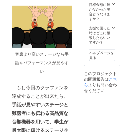
2024年
目標金額に届
8月31日
かなかった場
といた
合どうなりま
しま
すか？
す。
支援で困った
時はどこに相
談したらいい
ですか？
ヘルプページを
客席より高いステージなら手
見る
話やパフォーマンスが見やす
い
このプロジェクト
の問題報告は
こち
ら
よりお問い合わ
もし今回のクラファンを
せください
達成することが出来たら、
手話が見やすいステージと
難聴者にも伝わる高品質な
音響機器を用いて、学生が
最大限に輝けるステージ企