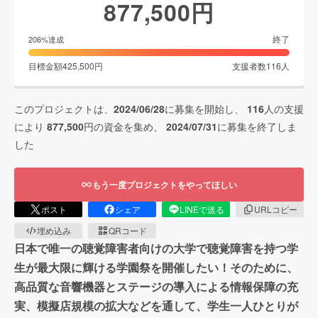
877,500
円
終了
206
%達成
目標金額
425,500
円
支援者数
116
人
このプロジェクトは、
2024/06/28
に募集を開始し、
116
人の支援
により
877,500
円の資金を集め、
2024/07/31
に募集を終了しま
した
もう一度プロジェクトをやってほしい
ポスト
シェア
LINEで送る
URLコピー
埋め込み
QRコード
日本で唯一の聴覚障害者向けの大学で聴覚障害を持つ学
生が最大限に輝ける学園祭を開催したい！そのために、
高品質な音響機器とステージの導入による情報保障の充
実、模擬店規模の拡大などを通して、学生一人ひとりが