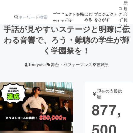
新
ロ
規
グ
会
プロジェクトを掲
はじ
プロジェクト
/
載するには
める
をさがす
イ
員
ン
登
手話が見やすいステージと明瞭に伝
録
わる音響で、ろう・難聴の学生が輝
く学園祭を！
人気のプロ
注目のリ
注目の新着プロ
募集終了が近いプ
もうすぐ公開
ジェクト
ターン
ジェクト
ロジェクト
されます
Tenryusai
舞台・パフォーマンス
茨城県
アート・写真
音楽
現在の支援総
テクノロジー・ガジェット
ゲーム・サ
額
877,
映像・映画
書籍・雑誌
500
ビジネス・起業
チャレンジ