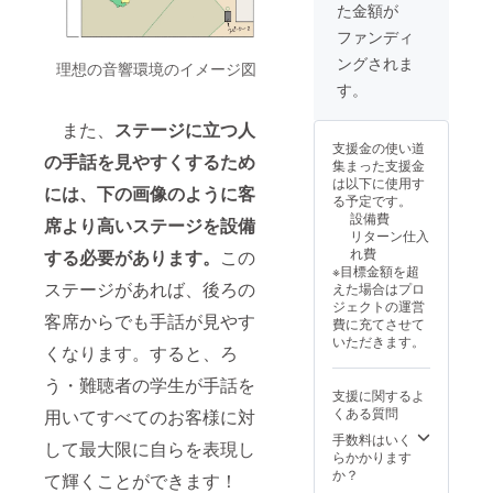
た金額が
ご入稿
・【L
のお願
サイ
ファンディ
いメー
ズ】身
ングされま
ルを送
理想の音響環境のイメージ図
丈：
信いた
73cm
す。
しま
身幅：
す。そ
55cm
また、
ステージに立つ人
のメー
肩幅：
支援金の使い道
ルに返
50cm
の手話を見やすくするため
集まった支援金
信する
袖丈：
は以下に使用す
形でご
には、下の画像のように客
22cm
る予定です。
入稿く
設備費
席より高いステージを設備
ださ
リターン仕入
い。 ※
れ費
する必要があります。
この
原稿は
※目標金額を超
画像
ステージがあれば、後ろの
えた場合はプロ
ファイ
ジェクトの運営
ル(png,
客席からでも手話が見やす
費に充てさせて
jpg)、
いただきます。
PDF
くなります。すると、ろ
ファイ
う・難聴者の学生が手話を
ル でお
支援に関するよ
願いい
くある質問
用いてすべてのお客様に対
たしま
す。 ※
手数料はいく
して最大限に自らを表現し
原稿提
らかかります
出の締
か？
て輝くことができます！
切は