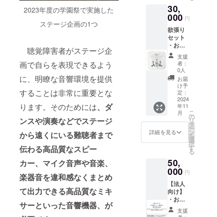
肩幅：
30,
46cm
2023年度の学園祭で実施した
000
袖丈：
円
ステージ企画の1つ
20cm
欲張り
・【L
セット
サイ
・お礼
ズ】身
聴覚障害者がステージ企
メール
丈：
支援
・学園
73cm
画で自らを表現できるよう
者：
祭本部
身幅：
0人
の秘密
に、明瞭な音響環境を提供
55cm
お届
データ
肩幅：
け予
することは非常に重要とな
・ポス
定：
50cm
トカー
2024
袖丈：
ります。そのためには
、ダ
年11
ド ・オ
22cm
こ
月
リジナ
の
ンスや演奏などでステージ
リ
ルハン
タ
ー
ドタオ
ン
詳細を見る
から遠くにいる難聴者まで
を
ル ・
選
択
サイ
す
伝わる高品質なスピー
る
ズ：
50,
20cm×
カー、マイク音声や音楽、
20cm
000
円
楽器音を違和感なくまとめ
・オリ
【法人
ジナル
て出力できる高品質なミキ
向け】
トート
・お礼
バッグ
サーといった音響機器、が
メール
・横
支援
・パン
幅
者：