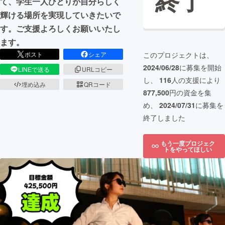
終了
て、学生一人ひとりが自分らしく
輝ける場所を実現していきたいで
す。ご支援よろしくお願いいたし
ます。
このプロジェクトは、
ポスト
シェア
2024/06/28
に募集を開始
LINEで送る
URLコピー
し、
116
人の支援により
埋め込み
QRコード
877,500
円の資金を集
め、
2024/07/31
に募集を
終了しました
もう一度プロジェク
トをやってほしい