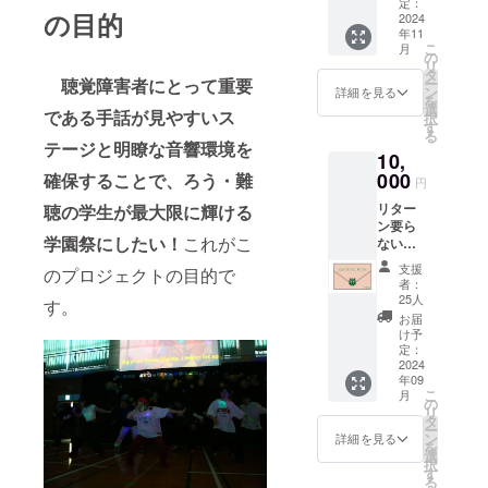
シャツ
定：
の目的
（Sサイ
2024
年11
ズ、M
こ
月
サイ
の
リ
ズ、Lサ
タ
ー
聴覚障害者にとって重要
イズか
ン
詳細を見る
を
らお選
選
である手話が見やすいス
択
びいた
す
る
だけま
テージと明瞭な音響環境を
10,
す）
・【S
000
確保することで、ろう・難
円
サイ
リター
聴の学生が最大限に輝ける
ズ】身
ン要ら
丈：
学園祭にしたい！
これがこ
ないけ
65cm
ど支援
身幅：
支援
のプロジェクトの目的で
したい
49cm
者：
という
肩幅：
25人
す。
太っ腹
42cm
お届
な人向
袖丈：
け予
け お礼
19cm
定：
メール
2024
・
年09
は送信
【Mサ
こ
月
させて
イズ】
の
リ
いただ
身丈：
タ
ー
きます
69cm
ン
詳細を見る
を
身幅：
選
択
52cm
す
る