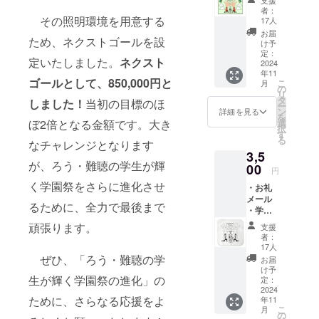
害者、地域
秘密
者：
データ
の人との交
その照明環境を用意する
17人
ポスト
お届
流を深め、
ため、ネクストゴールを設
カード
け予
「聴覚障害
定：
定いたしました。
ネクスト
2024
を持つ学生
年11
ゴールとして、850,000円と
が最大限に
こ
月
の
リ
輝ける場所
タ
しました！
当初の目標のほ
ー
ン
詳細を見る
を作り出し
を
選
ぼ2倍となる金額です。大き
択
たい」とい
す
る
なチャレンジとなります
う想いを
3,5
持って活動
が、ろう・難聴の学生が輝
00
円
していま
く学園祭をさらに進化させ
・お礼
す。
メール
るために、全力で最後まで
・学園
祭本部
頑張ります。
支援
の秘密
者：
データ
17人
・オリ
ぜひ、「ろう・難聴の学
お届
ジナル
け予
ハンド
生が輝く学園祭の進化」の
定：
タオル
2024
ために、さらなる応援をよ
年11
・サ
こ
月
イズ：
の