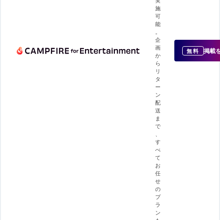
実
施
可
能
。
企
画
掲載
無料
か
ら
リ
タ
ー
ン
配
送
ま
で
、
す
べ
て
お
任
せ
の
プ
ラ
ン