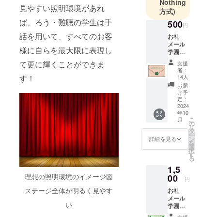
Nothing
見やすい照明環境があれ
方式)
2024年度の
ば、ろう・難聴の学生は手
500
円
テーマは、
話を用いて、すべてのお客
お礼
「ツナグ～
メール
様に自らを最大限に表現し
ことばを超
学園祭
えた無限の
本部の
て更に輝くことができま
支援
秘密
輪～」で
者：
データ
す！
14人
す。学園祭
お届
を通して、
け予
定：
天久保キャ
2024
ンパスにい
年10
こ
月
の
る学生だけ
リ
タ
ではなく、
ー
ン
詳細を見る
を
本学の他
選
択
す
キャンパス
る
にいる学生
1,5
理想の照明環境のイメージ図
00
や他大学の
円
学生、
ステージ全体が明るく見やす
お礼
OBOG、外
メール
い
学園祭
部の聴覚障
本部の
支援