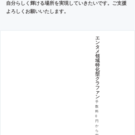
自分らしく輝ける場所を実現していきたいです。ご支援
よろしくお願いいたします。
エ
ン
タ
メ
領
域
特
化
型
ク
ラ
フ
ァ
ン
手
数
料
0
円
か
ら