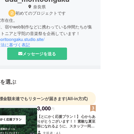
奈良県
初めてのプロジェクトです
陀市在住。
、宿やweb制作などに携わっている仲間たちが集
moritoongaku.studio.site/
引法に基づく表記
メッセージを送る
を選ぶ
標金額未達でもリターンが届きます
(All-in方式)
3,000
円
【とにかく応援プラン！】 心からあ
りがとうございます！！ 素敵な夏至
祭になれるように、スタッフ一同が
んばります！！ 【 リターン内容 】
支援者：4人