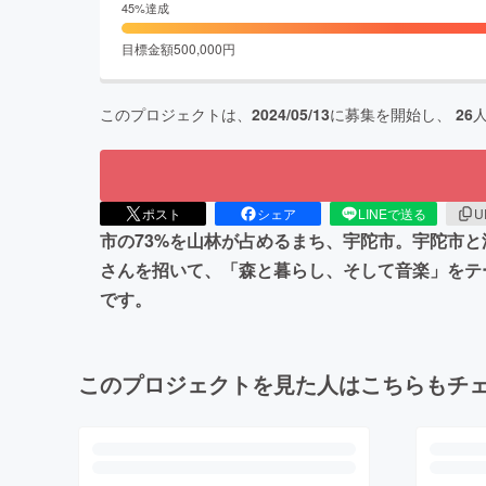
45
%達成
目標金額
500,000
円
このプロジェクトは、
2024/05/13
に募集を開始し、
26
ポスト
シェア
LINEで送る
U
市の73%を山林が占めるまち、宇陀市。宇陀市
さんを招いて、「森と暮らし、そして音楽」をテ
です。
このプロジェクトを見た人はこちらもチ