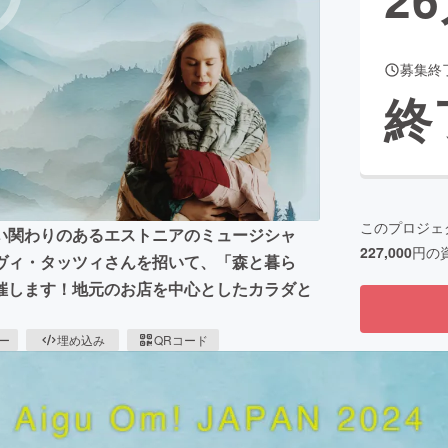
募集終
CAMPFIRE for Social Good
CAMPFIRE Creation
終
CAMPFIREふるさと納税
machi-ya
コミュニティ
このプロジェ
い関わりのあるエストニアのミュージシャ
227,000
円の
ヴィ・タッツィさんを招いて、「森と暮ら
催します！地元のお店を中心としたカラダと
ピー
埋め込み
QRコード