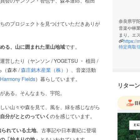
員会のヤンソン・智也子、森本達郎、植田
奈良県宇
ちのプロジェクトを見つけていただきありが
音楽や林業
https://
占める、
山に囲まれた里山地域
です。
特定商取
たり（ヤンソン / YOGETSU ・ 植田 /
（森本 /
森庄銘木産業（株）
）、音楽活動
Harmony Fields
）暮らしています。
リターン
がある。そんなまち、宇陀。
目
しい山々や森を見て、風を、緑を感じながら
自分がととのっていく
のを感じています。
知られている土地
。古事記や日本書紀に登場
の「始まりの地」
ともいわれています。