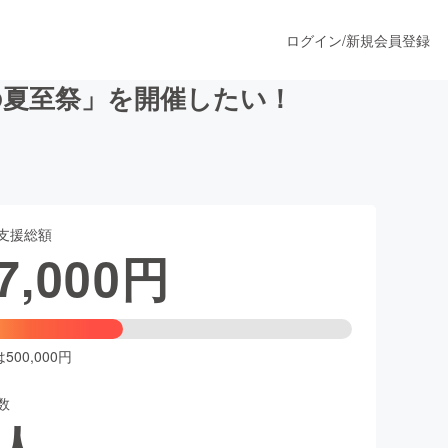
ログイン
/
新規会員登録
の夏至祭」を開催したい！
うすぐ公開されます
支援総額
プロダクト
7,000
円
ファッション
スポーツ
00,000円
数
ア
ソーシャルグッド
人