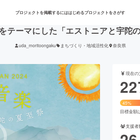
プロジェクトを掲載するには
はじめる
プロジェクトをさがす
をテーマにした「エストニアと宇陀
uda_moritoongaku
まちづくり・地域活性化
奈良県
注目のリターン
注目の新着プロジェクト
募集終了が近いプロジェクト
も
現在の
音楽
舞台・パフォーマンス
22
ゲーム・サービス開発
フード・飲食店
45%
書籍・雑誌出版
アニメ・漫画
目標金額は5
支援者
チャレンジ
ビューティー・ヘルスケ
26