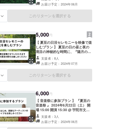
・感謝のメール
お届け予定：2024年06月
このリターンを選択する
る
5,000
円
【 夏至の日没セレモニーを映像で楽
しむプラン 】 夏至の日の昼と夜の
境目の神秘的な時間に、『陽月の
森』でMari Kaikunが音楽を奏でて
支援者：8人
くれます。 このとても貴重なセレモ
お届け予定：2024年07月
ニーの風景を記録して残しておきた
い。私たちはそう考えています。 そ
のセレモニーの風景を記録した映像
このリターンを選択する
る
をリターンとして送らせていただき
ます。 遠くにいて参加できない方も
いらっしゃると思います。 そんな方
6,000
たちも、夏至の夜の Mari Kalkunを
円
映像を通して楽しんでいただけたら
【 音楽祭に参加プラン 】 『夏至の
と思います。 （映像時間 : 10分程度
音楽祭 』 2024年6月22日（土） 開
メールにてURLをお送りいたしま
場 15:00 開演 15:30 @ 宇陀市文化
す。）
会館 夏至の音楽祭への参加チケット
支援者：3人
１枚をお渡しさせていただきます。
お届け予定：2024年06月
演奏者は Mari Kalkun / サキタハヂ
メ / かとうかなこ / ヤンソンチヤコ