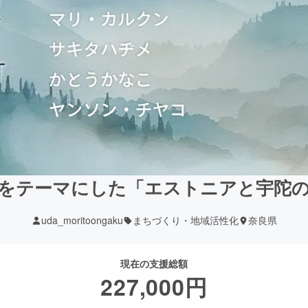
をテーマにした「エストニアと宇陀
uda_moritoongaku
まちづくり・地域活性化
奈良県
現在の支援総額
227,000
円