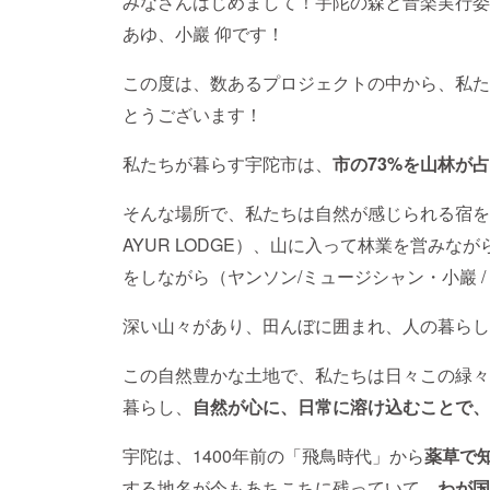
みなさんはじめまして！宇陀の森と音楽実行委
あゆ、小巖 仰です！
この度は、数あるプロジェクトの中から、私た
とうございます！
私たちが暮らす宇陀市は、
市の73%を山林が
そんな場所で、私たちは自然が感じられる宿を運営し
AYUR LODGE）、山に入って林業を営みながら
をしながら（ヤンソン/ミュージシャン・小巖 /
深い山々があり、田んぼに囲まれ、人の暮らし
この自然豊かな土地で、私たちは日々この緑々
暮らし、
自然が心に、日常に溶け込むことで、
宇陀は、1400年前の「飛鳥時代」から
薬草で
する地名が今もあちこちに残っていて、
わが国