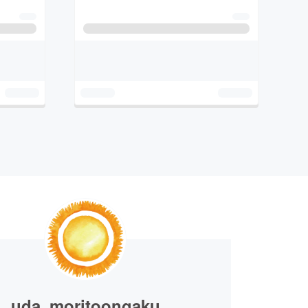
uda_moritoongaku