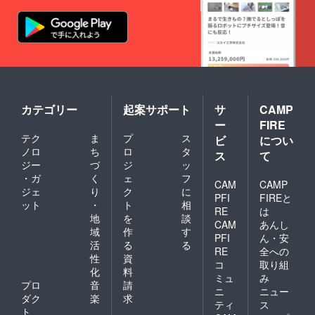
カテゴリー
起案サポート
サ
CAMP
ー
FIRE
テク
ま
プ
ス
ビ
につい
ノロ
ち
ロ
タ
ス
て
ジー
づ
ジ
ッ
・ガ
く
ェ
フ
CAM
CAMP
ジェ
り
ク
に
PFI
FIREと
ット
・
ト
相
RE
は
地
を
談
CAM
あんし
域
作
す
PFI
ん・安
活
る
る
RE
全への
性
資
コ
取り組
化
料
ミュ
み
プロ
音
請
ニ
ニュー
ダク
楽
求
ティ
ス
ト