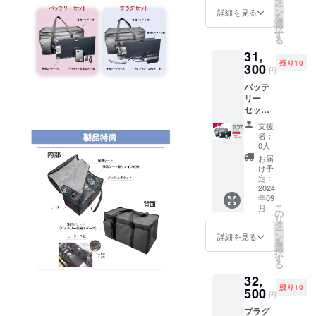
タ
トを使
ー
提供し
外とな
ン
うこと
詳細を見る
を
ます。
りま
選
で使用
択
・セッ
す。 専
す
可能で
る
ト内容
用ヒー
す。
31,
専用
ター１
残り10
バッグ
300
枚+専用
円
１本／
バッテ
バッテ
専用
リー2台
リー
ヒー
※バッテ
セット
ター2枚
リーは
＋シ
／分岐
PSE
支援
ガーソ
ケーブ
マーク
者：
ケッ
ル１本
（その
0人
ト
／
他法定
お届
ちょい
12V/5A
表示を
け予
割 定
のACプ
定：
含む）
価
2024
ラグ１
表示あ
年09
34,980
本 ※プ
り
こ
月
円(税込)
ラグは
の
リ
から約
PSE
タ
ー
10%OF
マーク
ン
詳細を見る
を
Fの
（その
選
択
31,300
他法定
す
る
円(税込)
表示を
32,
にてご
含む）
残り10
提供し
500
表示あ
円
ます。
り コン
プラグ
・セッ
セント