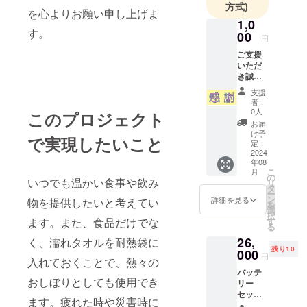
方式)
を心よりお願い申し上げま
1,0
す。
00
円
ご支援
いただ
き誠に
ありが
支援
とうご
者：
ざいま
0人
このプロジェクト
す。 弊
お届
社より
け予
で実現したいこと
感謝の
定：
気持ち
2024
年08
をお伝
こ
月
えさせ
の
いつでも温かい食事や飲み
リ
ていた
タ
ー
だけれ
ン
詳細を見る
物を提供したいと考えてい
を
ばと思
選
択
いま
す
ます。また、食品だけでな
る
す。
26,
く、濡れタオルを耐熱袋に
残り10
000
円
入れておくことで、熱々の
バッテ
おしぼりとしても使用でき
リー
セット
ます。疲れた時や災害時に
お得