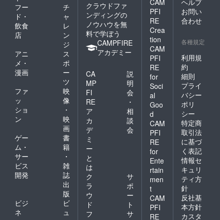
CAM
ヘルプ
クラウドファ
フー
チ
PFI
お問い
ンディングの
ド・
ャ
RE
合わせ
ノウハウを無
飲食
レ
Crea
料で学ぼう
店
ン
tion
各種規定
CAMPFIRE
ジ
CAM
アカデミー
アニ
ス
利用規
PFI
メ・
ポ
約
RE
漫画
ー
CA
説
細則
for
ツ
MP
明
プライ
Soci
ファ
映
FI
会
バシー
al
ッ
像
RE
・
ポリ
Goo
ショ
・
ア
相
シー
d
ン
映
カ
談
特定商
CAM
画
デ
会
取引法
PFI
ゲー
書
ミ
に基づ
RE
ム・
籍
ー
く表記
for
サー
・
と
情報セ
Ente
ビス
雑
は
キュリ
rtain
開発
誌
ク
サ
ティ方
men
出
ラ
ポ
針
t
版
ウ
ー
反社基
CAM
ビジ
ビ
ド
ト
本方針
PFI
ネ
ュ
フ
サ
カスタ
RE