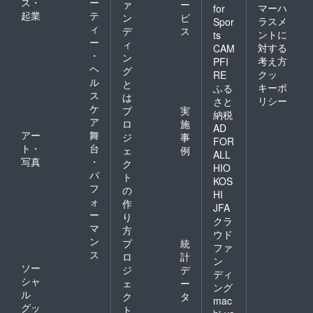
ス・
ー
ァ
ー
マーハ
for
起業
テ
ン
ビ
ラスメ
Spor
ィ
デ
ス
ントに
ts
ー
ィ
対する
CAM
・
ン
考え方
PFI
ヘ
グ
クッ
RE
ル
と
キーポ
ふる
ス
は
リシー
さと
ケ
プ
実
納税
ア
ロ
施
AD
アー
舞
ジ
事
FOR
ト・
台
ェ
例
ALL
写真
・
ク
HIO
パ
ト
KOS
フ
の
HI
ォ
作
JFA
ー
り
クラ
マ
方
ウド
ン
プ
統
ファ
ス
ロ
計
ン
ソー
ジ
デ
ディ
シャ
ェ
ー
ング
ル
ク
タ
mac
グッ
ト