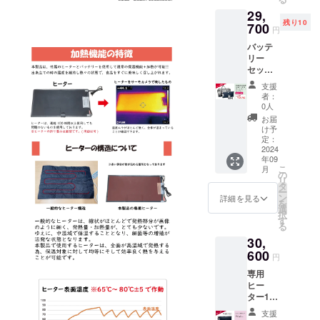
ト内容
す。 専
29,
専用
用ヒー
残り10
バッグ1
700
ター１
円
本 ／専
枚+専用
バッテ
用ヒー
バッテ
リー
ター1枚
リー2台
セット
／バッ
※バッテ
＋シ
テリー
リーは
支援
ガーソ
充電
PSE
者：
ケッ
セット1
マーク
0人
ト
台 ※
（その
お届
ちょい
バッテ
他法定
け予
得割
リーは
定：
表示を
定価
2024
PSE
含む）
年09
34,980
マーク
表示あ
こ
月
円(税込)
（その
の
り
リ
から約
他法定
タ
ー
20%OF
表示を
ン
詳細を見る
を
Fの
含む）
選
択
29.700
表示あ
す
る
円(税込)
り 熱々
30,
にてご
を2時間
提供し
600
弱キー
円
ます。
プする
専用
・セッ
ことが
ヒー
ト内容
できま
ター1枚
専用
す。 購
+専用
バッグ1
入した
支援
バッテ