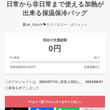
日常から非日常まで使える加熱が
出来る保温保冷バッグ
tak_kikuchi
テクノロジー・ガジェット
現在の支援総額
0
円
終了
0
%達成
目標金額
500,000
円
支援者数
0
人
このプロジェクトは、
2024/07/13
に募集を開始し、
2024/08/31
に募集を終了しました
もう一度プロジェクトをやってほしい