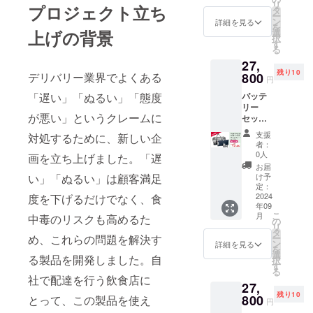
リ
プロジェクト立ち
Fのお特
（その
タ
ー
割 今、
他法定
ン
詳細を見る
を
持って
表示を
選
上げの背景
択
いる保
含む）
す
る
冷バッ
表示あ
27,
グに加
り 熱々
残り10
熱機能
800
デリバリー業界でよくある
を2時間
円
をプラ
弱キー
バッテ
「遅い」「ぬるい」「態度
スでき
プする
リー
るシン
ことが
が悪い」というクレームに
セット
プル
できま
＋シ
セット
す。 購
支援
対処するために、新しい企
ガーソ
※バッグ
入した
者：
ケッ
生地な
お惣菜
0人
画を立ち上げました。「遅
ト お
どが耐
などを
お届
得割
熱素材
温めて
け予
い」「ぬるい」は顧客満足
定価
でない
定：
ながら
34,980
2024
度を下げるだけでなく、食
場合な
持ち帰
年09
円(税込)
どの破
るエコ
こ
月
中毒のリスクも高めるた
から約
損は保
の
バッグ
リ
20%OF
証対象
タ
代わり
ー
め、これらの問題を解決す
Fの
外とな
ン
にも使
詳細を見る
を
27,800
りま
選
えま
る製品を開発しました。自
択
円(税込)
す。 専
す
す。
る
にてご
用ヒー
社で配達を行う飲食店に
27,
提供し
ター１
残り10
ます。
800
枚+専用
とって、この製品を使え
円
・セッ
バッテ