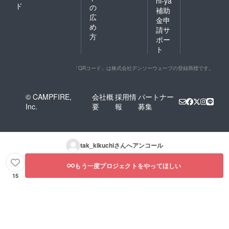
hi-ya
ド
の
補助
広
金申
め
請サ
方
ポー
ト
「QRコード」は株式会社デンソーウェーブの登録商標です。
© CAMPFIRE,
会社概
採用情
パートナー
Inc.
要
報
募集
tak_kikuchi
さんへアンコール
もう一度プロジェクトをやってほしい
15