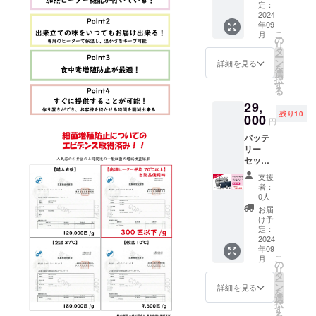
プル
バッテ
定：
内でも
セット
2024
リーは
シガー
年09
が約２
PSE
ソケッ
こ
月
0％OFF
マーク
の
トを使
リ
のちょ
（その
タ
うこと
ー
い得割
他法定
ン
で使用
詳細を見る
を
今、
表示を
選
可能で
択
持って
含む）
す
す。
る
いる保
表示あ
29,
冷バッ
り 熱々
残り10
グに加
000
を2時間
円
熱機能
弱キー
バッテ
をプラ
プする
リー
スでき
ことが
セット
るシン
できま
ちょい
プル
す。 購
支援
割 定価
セット
入した
者：
32,780
※バッグ
お惣菜
0人
円(税込)
生地な
などを
お届
から約
どが耐
温めて
け予
10%OF
熱素材
定：
ながら
Fの
2024
でない
持ち帰
年09
29,000
場合な
るエコ
こ
月
円(税込)
どの破
の
バッグ
リ
にてご
損は保
タ
代わり
ー
提供し
証対象
ン
にも使
詳細を見る
を
ます。
外とな
選
えま
択
・セッ
りま
す
す。
る