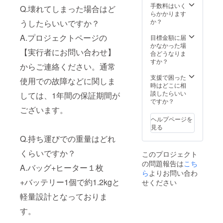
での使
手数料はいく
Q.壊れてしまった場合はど
用も可
らかかります
能で
か？
うしたらいいですか？
す。
A.プロジェクトページの
目標金額に届
かなかった場
【実行者にお問い合わせ】
合どうなりま
すか？
からご連絡ください。通常
支援で困った
使用での故障などに関しま
時はどこに相
談したらいい
しては、1年間の保証期間が
ですか？
ございます。
ヘルプページを
見る
Q.持ち運びでの重量はどれ
くらいですか？
このプロジェクト
の問題報告は
こち
A.バッグ+ヒーター１枚
ら
よりお問い合わ
+バッテリー1個で約1.2kgと
せください
軽量設計となっておりま
す。