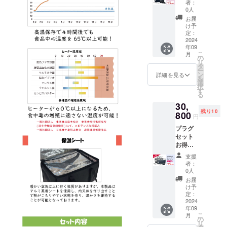
本 ／
お惣菜
者：
リー2
ヒー
などを
0人
セット
ター1枚
温めて
お届
のシン
／バッ
ながら
け予
プル
テリー
定：
持ち帰
セット
2024
充電
るエコ
年09
が
セット1
バッグ
こ
月
15％OF
台 ／シ
の
代わり
リ
Fのお特
ガーソ
タ
にも使
ー
割 今、
ケット
ン
えま
詳細を見る
を
持って
１本 ※
選
す。
択
いる保
バッテ
す
る
冷バッ
リーは
30,
グに加
PSE
残り10
熱機能
800
マーク
円
をプラ
（その
プラグ
スでき
他法定
セット
るシン
表示を
お得
プル
含む）
割 定
セット
表示あ
支援
価
※バッグ
り お出
者：
38,500
生地な
かけ時
0人
円(税込)
どが耐
や災害
お届
から約
熱素材
時等の
け予
20%OF
でない
定：
際に車
Fの
2024
場合な
内でも
年09
30,800
どの破
シガー
こ
月
円(税込)
損は保
の
ソケッ
リ
にてご
証対象