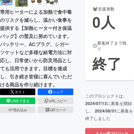
支援者数
専用ヒーターによる加熱で食中毒
まちづくり・地域活性化
0
人
のリスクを減らし、温かい食事を
提供する【加熱ヒーター付き保温
CAMPFIRE for Social Good
CAMPFIRE Creation
バッグ】の普及に努めています。
CAMPFIREふるさと納税
machi-ya
コミュニティ
募集終了まで残
バッテリー、ACプラグ、シガー
り
ソケットなど多様な給電方法に対
終了
応し、日常使いから防災用品とし
ても活用できます。目標を達成
し、引き続き皆様に喜んでいただ
ける商品を作り続けます。
ポスト
シェア
このプロジェクトは、
LINEで送る
URLコピー
2024/07/13
に募集を開始
埋め込み
QRコード
し、
2024/08/31
に募集を
終了しました
もう一度プロジェク