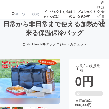
新
ロ
規
グ
会
プロジェクトを掲
はじ
プロジェクト
/
載するには
める
をさがす
イ
員
ン
登
日常から非日常まで使える加熱が出
録
来る保温保冷バッグ
人気のプロ
注目のリ
注目の新着プロ
募集終了が近いプ
もうすぐ公開
tak_kikuchi
テクノロジー・ガジェット
ジェクト
ターン
ジェクト
ロジェクト
されます
アート・写真
音楽
現在の支援総
額
0
円
テクノロジー・ガジェット
ゲーム・サ
映像・映画
書籍・雑誌
0%
目標金額は
500,000円
ビジネス・起業
チャレンジ