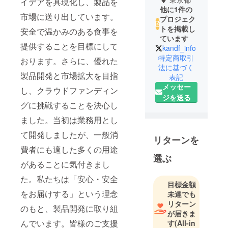
イデアを具現化し、製品を
他に1件の
市場に送り出しています。
プロジェク
トを掲載し
安全で温かみのある食事を
ています
提供することを目標にして
kandf_info
特定商取引
おります。さらに、優れた
法に基づく
製品開発と市場拡大を目指
表記
メッセー
し、クラウドファンディン
ジを送る
グに挑戦することを決心し
ました。当初は業務用とし
て開発しましたが、一般消
リターンを
費者にも適した多くの用途
選ぶ
があることに気付きまし
た。私たちは「安心・安全
目標金額
をお届けする」という理念
未達でも
リターン
のもと、製品開発に取り組
が届きま
んでいます。皆様のご支援
す
(All-in