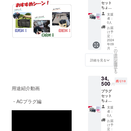
セット
ト内容
からの
ちょい
専用
給電中
得割
バッグ1
はずっ
支援
定価
本 ／
と温か
者：
38,500
ヒー
さを
0人
円(税込)
ター1枚
キープ
お届
から約
／バッ
しま
け予
20%OF
テリー
定：
す。 お
Fの
2024
充電
留守番
年09
32,500
セット1
のお子
こ
月
円(税込)
台 ／シ
の
さんの
リ
にてご
ガーソ
タ
お昼や
ー
提供し
ケット
ン
ご家族
詳細を見る
を
ます。
１本 ※
選
の食事
択
・セッ
バッテ
す
を電子
る
ト内容
リーは
レンジ
34,
専用
PSE
で温め
残り10
バッグ
500
マーク
ずにす
円
１本／
用途紹介動画
（その
ぐに食
プラグ
専用
他法定
べても
セット
ヒー
表示を
らえま
ちょい
・ACプラグ編
ター2枚
含む）
す。量
割 定価
／分岐
表示あ
が少な
支援
38,500
ケーブ
り お出
い場合
者：
円(税込)
ル１本
かけ時
0人
は１枚
から約
／
や災害
での使
お届
10%OF
12V/5A
時等の
け予
用も可
Fの
のACプ
定：
際に車
能で