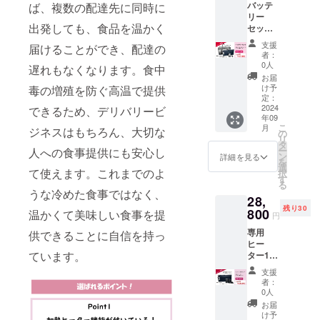
バッテ
ば、複数の配達先に同時に
ト内容
リー2台
リー
専用
※バッテ
出発しても、食品を温かく
セット
バッグ1
リーは
ちょい
本 ／
PSE
支援
届けることができ、配達の
得割
ヒー
マーク
者：
定価
ター1枚
（その
0人
遅れもなくなります。食中
32,780
／バッ
他法定
お届
円(税込)
テリー
表示を
け予
毒の増殖を防ぐ高温で提供
から約
充電
定：
含む）
20%OF
2024
セット1
できるため、デリバリービ
表示あ
年09
Fの
台 ／シ
り
こ
月
ジネスはもちろん、大切な
27,800
ガーソ
の
リ
円(税込)
ケット
タ
ー
人への食事提供にも安心し
にてご
１本 ※
ン
詳細を見る
を
提供し
バッテ
選
て使えます。これまでのよ
択
ます。
リーは
す
る
・セッ
PSE
うな冷めた食事ではなく、
28,
ト内容
マーク
残り30
専用
800
（その
温かくて美味しい食事を提
円
バッグ1
他法定
専用
本 ／専
供できることに自信を持っ
表示を
ヒー
用ヒー
含む）
ています。
ター1枚
ター1枚
表示あ
+専用
／バッ
り お出
支援
バッテ
テリー
かけ時
者：
リー2
充電
や災害
0人
セット
セット1
時等の
お届
のシン
台 ※
際に車
け予