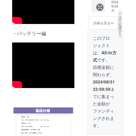
34,500
2024
ラグ１
内でも
す。
年09
円(税込)
本 ※プ
シガー
こ
月
にてご
ラグは
の
ソケッ
リ
提供し
PSE
タ
トを使
ー
ます。
マーク
ン
うこと
詳細を見る
を
・セッ
（その
選
で使用
択
ト内容
他法定
す
・バッテリー編
可能で
る
専用
表示を
す。
このプロ
バッグ
含む）
ジェクト
１本／
表示あ
専用
り コン
は、
All-In方
ヒー
セント
式
です。
ター2枚
からの
／分岐
給電中
目標金額に
ケーブ
はずっ
関わらず、
ル１本
と温か
／
さを
2024/08/31
12V/5A
キープ
23:59:59
ま
のACプ
しま
ラグ１
す。 お
でに集まっ
本 ※プ
留守番
た金額が
ラグは
のお子
PSE
さんの
ファンディ
マーク
お昼や
ングされま
（その
ご家族
他法定
の食事
す。
表示を
を電子
含む）
レンジ