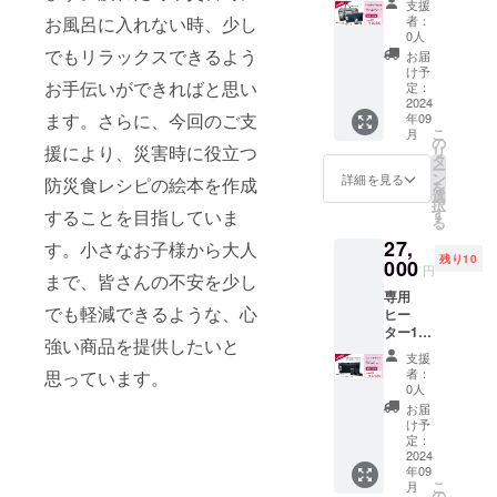
支援
割 定
者：
お風呂に入れない時、少し
価
0人
32,780
でもリラックスできるよう
お届
円(税込)
け予
から約
お手伝いができればと思い
定：
20%OF
2024
ます。さらに、今回のご支
年09
Fの
こ
月
26,000
の
援により、災害時に役立つ
リ
円(税込)
タ
ー
にてご
ン
詳細を見る
防災食レシピの絵本を作成
を
提供し
選
択
ます。
す
することを目指していま
る
・セッ
27,
ト内容
す。小さなお子様から大人
残り10
専用
000
円
まで、皆さんの不安を少し
バッグ1
専用
本 ／専
でも軽減できるような、心
ヒー
用ヒー
ター1枚
ター1枚
強い商品を提供したいと
+専用
／バッ
支援
バッテ
テリー
者：
思っています。
リー2
充電
0人
セット
セット1
お届
のシン
台 ※
け予
プル
バッテ
定：
セット
2024
リーは
年09
が約２
PSE
こ
月
５％OF
マーク
の