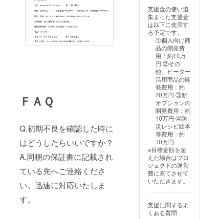
表示あ
で温め
支援金の使い道
り コン
ずにす
集まった支援金
セント
ぐに食
は以下に使用す
からの
べても
る予定です。
給電中
らえま
①個人向け商
はずっ
す。量
品の開発費
と温か
が少な
用：約10万
さを
い場合
円 ②その
キープ
は１枚
他、ヒーター
しま
での使
活用商品の開
す。 お
用も可
発費用：約
留守番
能で
20万円 ③新
ＦＡＱ
のお子
す。
オプションの
さんの
開発費用：約
お昼や
10万円 ④防
ご家族
災レシピ絵本
Q.初期不良を確認した時に
の食事
等費用：約
を電子
はどうしたらいいですか？
10万円
レンジ
※目標金額を超
で温め
A.同梱の保証書に記載され
えた場合はプロ
ずにす
ジェクトの運営
ぐに食
ている先へご連絡くださ
費に充てさせて
べても
いただきます。
らえま
い。迅速に対応いたしま
す。量
す。
が少な
支援に関するよ
い場合
くある質問
は１枚