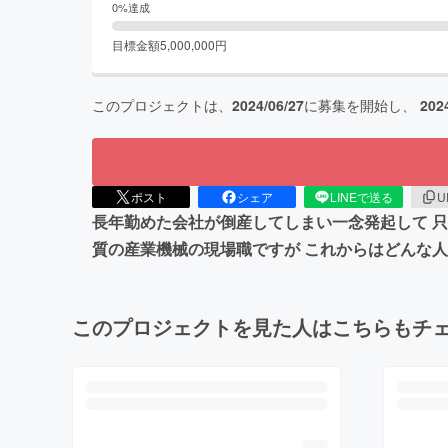
0
%達成
目標金額
5,000,000
円
このプロジェクトは、
2024/06/27
に募集を開始し、
202
ポスト
シェア
LINEで送る
U
長年勤めた会社が倒産してしまい一念発起して 
質の産業機械の現場職ですが これからはどんな
このプロジェクトを見た人はこちらもチ