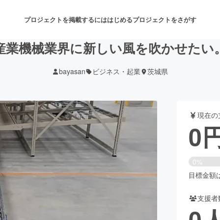
プロジェクトを掲載するには
はじめる
プロジェクトをさがす
産業機械業界に新しい風を吹かせたい
bayasan
ビジネス・起業
茨城県
注目のリターン
注目の新着プロジェクト
募集終了が近いプロジェクト
も
現在の
音楽
舞台・パフォーマンス
0
ゲーム・サービス開発
フード・飲食店
0%
書籍・雑誌出版
アニメ・漫画
目標金額は5
支援者
チャレンジ
ビューティー・ヘルスケ
0