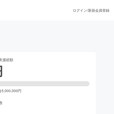
ログイン
/
新規会員登録
。
うすぐ公開されます
支援総額
プロダクト
円
ファッション
スポーツ
,000,000円
数
ア
ソーシャルグッド
人