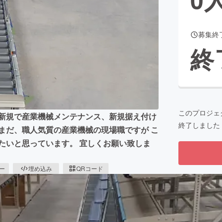
募集終
CAMPFIRE for Social Good
CAMPFIRE Creation
終
CAMPFIREふるさと納税
machi-ya
コミュニティ
このプロジェ
今新規で産業機械メンテナンス、新規据え付け
終了しました
まだ、職人気質の産業機械の現場職ですが こ
たいと思っています。 宜しくお願い致しま
ピー
埋め込み
QRコード