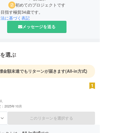
初めてのプロジェクトです
目指す極貧34歳です。
引法に基づく表記
メッセージを送る
を選ぶ
標金額未達でもリターンが届きます
(All-in方式)
人
：2025年10月
このリターンを選択する
る
ジェクトは、
All-In方式
です。