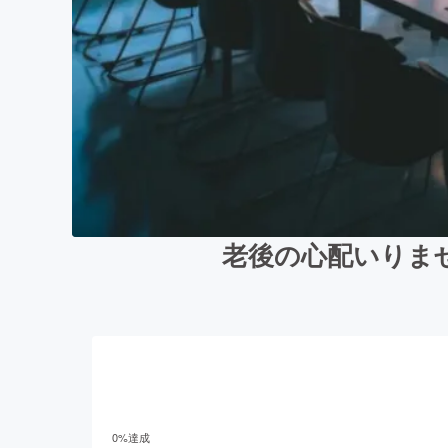
老後の心配いりま
0
%達成