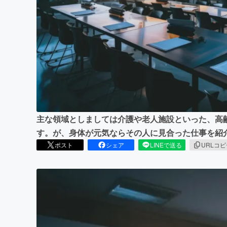
まちづくり・地域活性化
主な領域としましては介護や老人施設といった、高
す。が、身体が元気ならその人に見合った仕事を紹
ポスト
シェア
LINEで送る
URLコ