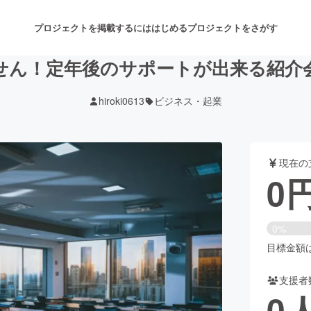
プロジェクトを掲載するには
はじめる
プロジェクトをさがす
せん！定年後のサポートが出来る紹介
hiroki0613
ビジネス・起業
注目のリターン
注目の新着プロジェクト
募集終了が近いプロジェクト
も
現在の
音楽
舞台・パフォーマンス
0
ゲーム・サービス開発
フード・飲食店
0%
書籍・雑誌出版
アニメ・漫画
目標金額は5
支援者
チャレンジ
ビューティー・ヘルスケ
0