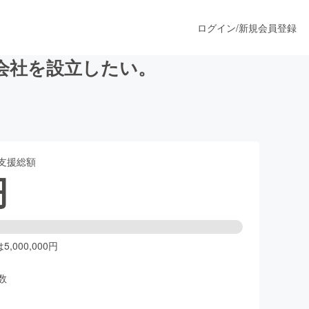
ログイン
/
新規会員登録
会社を設立したい。
うすぐ公開されます
支援総額
プロダクト
円
ファッション
スポーツ
,000,000円
数
ア
ソーシャルグッド
人