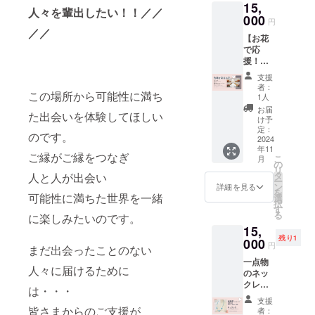
15,
ネック
と
シュな
人々を輩出したい！！／／
レス》
000
「ポー
シル
円
涼しげ
シャ」
バー金
／／
【お花
で素敵
で作
具でま
で応
なガラ
り、更
とめま
援！】
ス玉を
に！同
した。
11月
見つけ
系色グ
ロング
支援
９・１
たの
ラデー
ネック
者：
０日の
この場所から可能性に満ち
で、そ
ション
1人
レスっ
開催
こにカ
のコッ
て何か
お届
た出会いを体験してほしい
日。 会
ヤナイ
トン
け予
と使い
場を華
トのさ
定：
パール
やすく
のです。
やかに
2024
ざれ石
と組み
て便利
年11
彩るた
をチョ
合わせ
ですよ
ご縁がご縁をつなぎ
こ
月
めのフ
イス♪
の
て仕上
ね♪ 長
リ
ラワー
そして
タ
げた、
人と人が出会い
さは、
ー
アレン
これら
ン
とって
詳細を見る
縦のラ
を
ジメン
可能性に満ちた世界を一緒
の雰囲
選
も贅沢
インを
択
トにな
気に合
す
なネッ
強調し
る
に楽しみたいのです。
りま
う3色の
クレス
全身を
15,
す。
ペー
です。
スッキ
残り1
フォト
000
パー
プリン
リとし
円
まだ出会ったことのない
スポッ
で、 ロ
セス丈
たイ
一点物
トブー
ザフィ
の43cm
メージ
人々に届けるために
のネッ
スやヘ
の
アジャ
に見せ
クレス
アメイ
「チェ
スター
は・・・
てくれ
です。
ク
リー」
により
る長さ
支援
岐阜県
ショー
という
皆さまからのご支援が
48cmま
者：
でもあ