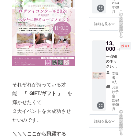
です。
2024
生石で
年09
・・・
もある
こ
月
・・・
アメジ
の
リ
・・・
ストの
タ
ー
《七宝
さざれ
ン
詳細を見る
を
焼ビー
石に、
選
択
ズ×ロザ
同色の
す
る
フィ
ガラス
13,
ネック
玉とロ
残り1
レス》
000
ザフィ
円
とても
の最高
一点物
素敵な
技術で
のネッ
七宝焼
作る
クレス
ビーズ
「ジュ
です。
と出
リア」
支援
岐阜県
逢っ
を組み
者：
在住の
ちゃい
合わせ
0人
それぞれが持っている才
認定講
ました
たロン
お届
師によ
♡ この
グネッ
け予
能
『 GIFT/ギフト 』
を
る作品
ビーズ
定：
クレ
です。
2024
に似合
輝かせたくて
ス。 涼
年09
・・・
う色と
しげな
こ
月
・・・
２大イベントを大成功させ
大きさ
の
クリア
リ
・・・
を、ロ
タ
ビーズ
ー
たいのです。
・ 《青
ザフィ
ン
を挟
詳細を見る
を
系チェ
の
選
み、ス
択
リーの
「ジュ
す
タイ
＼＼＼ここから飛躍する
る
ロング
リア」
リッ