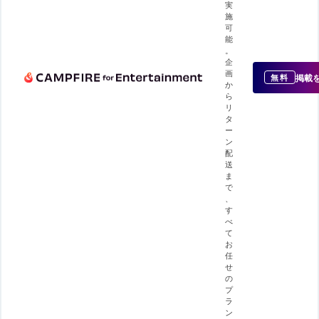
実
施
可
能
。
企
画
掲載
無料
か
ら
リ
タ
ー
ン
配
送
ま
で
、
す
べ
て
お
任
せ
の
プ
ラ
ン