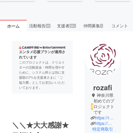
活動報告
支援者
仲間募集
コメント
ホーム
45
99+
1
エンタメ応援プランが適用さ
れています
このプロジェクトは、クリエイ
ターの活動資金・時間を増やす
ために、システム料とは別に支
援額の7%を支援者さまに「ご
協力費」としてお支払いいただ
rozafi
いております。
神奈川県
初めてのプ
ロジェクト
です
https://rozafi.com/
＼＼★大大感謝★
https://minoha.club/
特定商取引