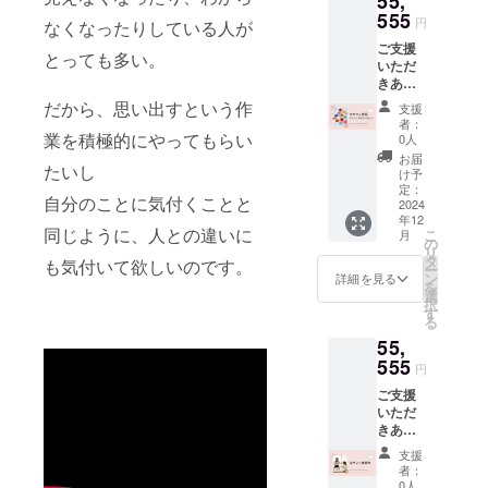
55,
（7％＋
援金額
費税22
リアの
555
・ブー
クール
税）を
の
円
円
なくなったりしている人が
ネック
ス出店
出展者
いただ
2.27%
支援
ご支援
レスで
者 ・ロ
・ブー
いてお
＋消費
とっても多い。
金額が1
いただ
す
ザフィ
ス出店
りま
税
万円以
きあり
146色の
関係各
者 ・ロ
す。 ・
上の場
がとう
中から
所 ・ロ
ザフィ
だから、思い出すという作
なお、1
支援
合：支
ござい
お好
ザフィ
関係各
支援あ
者：
援金額
ます。
きな色
業を積極的にやってもらい
提携店
所 ・ロ
0人
たり別
の
《リ
を選ん
※ロザ
ザフィ
途シス
お届
2.27%
たいし
ターン
でいた
フィHP
提携店
け予
テム利
＋消費
特典》
だき、
定：
掲載
※ロザ
用料
税
自分のことに気付くことと
●世界に
2024
制作い
https://r
フィHP
（※）が
年12
一つだ
たしま
ozafi.co
掲載
発生い
同じように、人との違いに
こ
月
けのあ
す デ
の
m/partn
https://r
たしま
リ
なただ
ザイン
タ
er/ ・横
ozafi.co
す。
も気付いて欲しいのです。
ー
けのブ
は画像
ン
浜駅周
m/partn
詳細を見る
（※）シ
を
ローチ
の通り
選
辺 ●イ
er/ ・横
ステム
択
ピンを
です
す
ベント
浜駅周
利用料
る
贈りま
球体の
ブース
辺 ●イ
支援金
55,
す 約
パーツ
出店料
ベント
額が1万
100色の
555
（ジュ
割引特
ブース
円未満
円
カラー
リア）
典
出店特
の場
ご支援
バリ
部分の
「あな
典
合：228
いただ
エー
色をお
たに贈
「あな
円＋消
きあり
ション
選びい
るロー
たに贈
費税22
がとう
の中か
ただけ
ズフェ
るロー
円
支援
ござい
ら お
ます ※
スタ」
ズフェ
者：
支援
ます。
好みの
オンラ
0人
スタ」