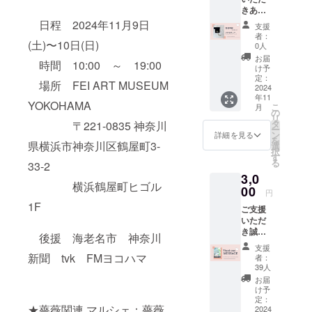
「雅〜
コット
上の場
スッポ
専用ニ
専用
きあり
コット
MIYABI
ンパー
合：支
リ被れ
スによ
コー
がとう
ンパー
日程 2024年11月9日
〜」を
ルも組
援金額
支援
る長さ
るコー
ティン
ござい
ルとの
贅沢に
み合わ
者：
の
でもあ
ティン
グ剤・
ます。
(土)〜10日(日)
組み合
貼り合
0人
せて仕
2.27%
るので
グを施
アメジ
《リ
わせの
わせて
上げま
お届
＋消費
使いや
してい
時間 10:00 ～ 19:00
ストの
ターン
ため
作られ
け予
した。
税
すさは
ますの
さざれ
特典》
身につ
定：
た作品
ロング
保証付
場所 FEI ART MUSEUM
で、軽
石・ガ
●ロザ
2024
けてい
です。
ネック
き！ 特
くて丈
ラス
年11
フィと
ること
「プリ
レスっ
YOKOHAMA
別な
こ
夫で
月
玉・プ
いえば
を忘れ
の
ンセ
て何か
シーン
リ
す。
ラビー
「ジュ
るほど
タ
ス」
〒221-0835 神奈川
と使い
はもち
ー
《サイ
ズ・
リア」
の軽さ
ン
は、武
詳細を見る
やすく
ろん、
を
ズ》
メッキ
技術
県横浜市神奈川区鶴屋町3-
を体感
選
井優
て便利
普段使
択
43cm+
金具・
力の結
いただ
す
子・は
ですよ
いとし
る
アジャ
ナイロ
33-2
晶であ
けま
んみ・-
ね♪ 長
てお使
スター
ンコー
3,0
るジュ
す。
Asami-
さは、
いいた
横浜鶴屋町ヒゴル
5.5cm
トワイ
リアの
00
耳飾り
作
縦のラ
円
だいて
全長
ヤー
ネック
は、ピ
「雅〜
インを
1F
も素敵
50cm
《金具
ご支援
レスで
アスま
MIYABI
強調し
ですよ♪
《使用
の色》
いただ
す
たはイ
〜」
全身を
ロング
素材》
シル
き誠に
146色の
ヤリン
は、こ
後援 海老名市 神奈川
スッキ
ネック
紙・紙
バー
ありが
中から
グかど
の花の
リとし
支援
レスっ
専用
《お取
とうご
お好
ちらか
新聞 tvk FMヨコハマ
生みの
者：
たイ
て何か
コー
り扱い
ざいま
きな色
をご選
39人
親でも
メージ
と使い
ティン
につい
す。 た
を選ん
択くだ
ある、
お届
に見せ
やすく
グ剤・
て》 ※
だ応援
でいた
さい
け予
はんみ
てくれ
て便利
七宝焼
メッキ
した
だき、
定：
146色の
自らが
る長さ
ですよ
ビー
★薔薇関連 マルシェ：薔薇
金属を
い、支
2024
制作い
中から