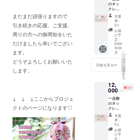
のネッ
たネッ
ル2個
クレス
クレス
長さ：
です。
です。
チェー
まだまだ頑張りますので
支援
岐阜県
ロザ
ン約
者：
在住の
引き続きの応援、ご支援、
フィの
50cm+
0人
認定講
ジュリ
アジャ
お届
周りの方への御周知をいた
師によ
ア約
スター
け予
る作品
1.7cm2
定：
約5cm
だけましたら幸いでござい
です。
2024
個、
トップ
年09
・・・
1.5cm1
部分の
ます。
こ
月
・・・
個 スワ
の
大き
リ
・・
ロフス
タ
さ：縦
どうぞよろしくお願いいた
ー
《高貴
キーク
ン
約4cm
詳細を見る
を
な雰囲
リスタ
します。
選
択
気漂う
ルパー
す
る
ジュリ
ル2個
12,
アロン
長さ：
残り1
グネッ
000
チェー
円
クレ
ン約
↓ ↓ ↓ここからプロジェ
一点物
ス》 ど
50cm+
のネッ
の年代
アジャ
クトのページになります♡
クレス
にも好
スター
です。
まれ高
約5cm
支援
岐阜県
貴な色
トップ
者：
在住の
とされ
部分の
0人
認定講
る紫
大き
お届
師によ
色。 2
さ：縦
け予
る作品
月の誕
定：
約4cm