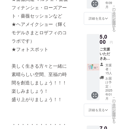
制作 全
でもあ
ね♪ お
ズ・
年09
使用し
援した
たしま
お好
体制
る61cm
こ
フィナンシェ・ローズアー
手元に1
月
コット
ていま
いとい
す 首
の
きな色
作・監
立ち姿
リ
本、い
ンパー
す。金
う方へ
周りに
タ
を選ん
修は、
を美し
ト・薔薇セッションなど
ー
かがで
ル・プ
具の変
《リ
は繊細
ン
でいた
詳細を見る
はんみ
く見せ
を
しょ
ラビー
色・金
ターン
なビー
選
だき、
★ヘアメイクショー（輝く
となっ
てくれ
択
う。
ズ・
属アレ
特典》
ズを
す
制作い
ていま
る効果
る
《ロザ
メッキ
ルギー
●感謝の
使って
モデルさまとロザフィのコ
たしま
す。 ／
も♪ ア
フィ》
金具・
5,0
の方は
気持ち
いま
す デ
3人によ
ジャス
花の部
ナイロ
ラボです）
ご注意
を込め
00
す。
ザイン
る合作
円
ターに
分の素
ンコー
くださ
てお礼
カジュ
は画像
プロ
より
材は紙
★フォトスポット
トワイ
ご支援
い。 ※
のメー
アルに
の通り
ジェク
65cmま
で出来
ヤー
いただ
花は紙
ルをお
も
です
ト作
で長さ
ていま
《金具
きあり
で出来
送りさ
フォー
球体の
品！ ＼
調節も
す。 仕
の色》
がとう
ていま
せてい
マルに
パーツ
置いて
支援
美しく生きる方々と一緒に
可能で
上げに
アン
ござい
す。
ただき
もお使
（ジュ
者：
も掛け
す。 特
専用ニ
ティー
ます。
コー
ます。
いいた
15人
素晴らしい空間、至福の時
リア）
ても
別な
スによ
クゴー
《リ
ティン
※ご支援
だけま
部分の
お届
飾って
シーン
るコー
ルド
ターン
グを施
をして
間を創造しましょう！！！
す デ
け予
色をお
いただ
はもち
ティン
《お取
特典》
してあ
いただ
定：
ザイン
選びい
けま
ろん、
グを施
楽しみましょう！
り扱い
●【ロザ
2025
ります
く際
は画像
ただけ
す。 こ
普段使
してい
年01
につい
フィコ
が、強
に、ど
の通り
ます ※
ちらの
いとし
こ
月
盛り上がりましょう！！
ますの
て》 ※
ンクー
く押し
のリ
の
です
オンラ
作品は
ても是
リ
で、軽
メッキ
ル2024
たり
ターン
タ
球体の
インに
紙専用
非お使
ー
くて丈
金属を
作品
引っ
も『上
ン
パーツ
詳細を見る
て打合
のコー
いくだ
を
夫で
使用し
集】を
張った
乗せ支
選
（ジュ
せ ※詳
ティン
さい♪
択
す。
ていま
お届け
りなど
援』を
す
リア）
細につ
グ剤に
《ロザ
る
《サイ
す。金
しま
すると
するこ
・・・・・・・・・・・・
部分の
いては
て仕上
フィ》
ズ》 全
7,0
具の変
す。
破損し
とがで
色をお
別途