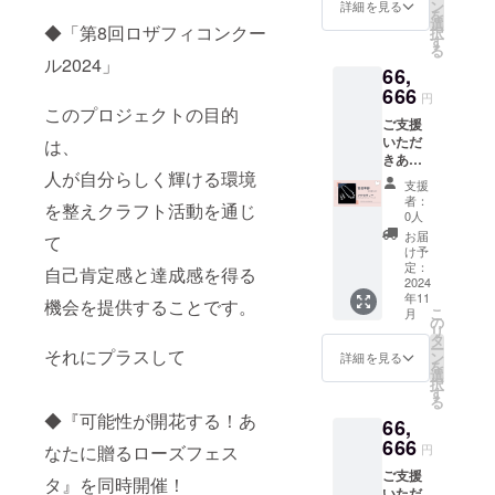
・・・
ビーズ
ン
いただ
詳細を見る
ので、
ても軽
です。
を
・・・
を手に
選
いてお
かなり
いのも
◆「第8回ロザフィコンクー
《ロザ
択
・・・
取って
す
りま
使い勝
特徴の
フィ》
る
『プリ
いまし
す。 ・
手が良
ル2024」
一つで
花の部
66,
ンセス
た
なお、1
さそう♪
す。 特
分の素
雅の
666
（笑）
支援あ
長さ
円
別な
材は紙
ハー
「よ
このプロジェクトの目的
たり別
は、縦
シーン
で出来
ご支援
ト』 少
し！こ
途シス
のライ
はもち
ていま
いただ
し大き
は、
れでロ
テム利
ンを強
ろん、
す。 仕
きあり
な額作
ング
用料
調し全
普段使
上げに
人が自分らしく輝ける環境
がとう
品にな
ネック
（※）が
身を
支援
いとし
専用ニ
ござい
りま
レスを
発生い
者：
スッキ
てシン
スによ
を整えクラフト活動を通じ
ます。
す。 ロ
作ろ
0人
たしま
リとし
プルな
るコー
《リ
ザフィ
う！」
す。
お届
たイ
て
お洋服
ティン
ターン
の中で
という
け予
（※）シ
メージ
に合わ
グを施
特典》
も最も
定：
こと
ステム
自己肯定感と達成感を得る
に見せ
せてい
してい
●ロザ
2024
リアル
で、
利用料
てくれ
ただい
ますの
年11
フィと
なバラ
機会を提供することです。
ターコ
支援金
る長さ
ても素
こ
で、軽
月
いえば
を表現
の
イズブ
額が1万
でもあ
敵です♪
リ
くて丈
「ジュ
した
タ
ルー色
円未満
る70cm
《ロザ
ー
夫で
リア」
それにプラスして
「プリ
ン
でロザ
詳細を見る
の場
マグ
フィ》
を
す。
技術
ンセ
選
フィの
合：228
ネット
花の部
択
《サイ
力の結
ス」
す
「ジュ
円＋消
式なの
分の素
る
ズ》 全
晶であ
と、認
リア」
費税22
で着け
材は紙
◆『可能性が開花する！あ
長
66,
るジュ
定講師
という
円
外しも
で出来
71cm
リアの
666
のみが
球体を
支援
円
なたに贈るローズフェス
とって
ていま
《使用
ネック
習得で
作り、
金額が1
も簡単♪
す。 仕
素材》
ご支援
レスで
きる
軽い
タ』を同時開催！
万円以
頭から
上げに
紙・紙
いただ
す