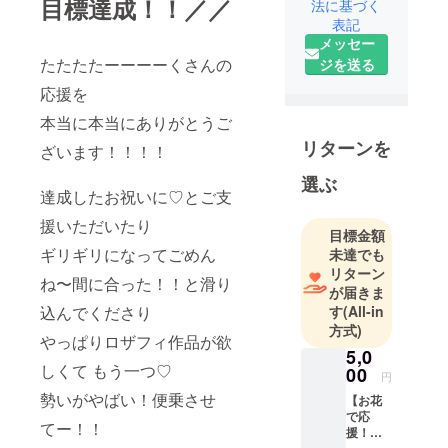
目標達成！！／／
法に基づく
表記
メッセー
たたたたーーーーくさんの
ジを送る
応援を
本当に本当にありがとうご
リターンを
ざいます！！！！
選ぶ
達成したお祝いに♡とご支
援いただいたり
目標金額
ギリギリになってごめん
未達でも
リターン
ね〜間に合った！！と滑り
が届きま
す
(All-in
込んでくださり
方式)
やっぱりロザフィ作品が欲
5,0
しくて もう一つ♡
00
円
勢いがやばい！便乗させ
【お花
で応
てー！！
援！】
11月