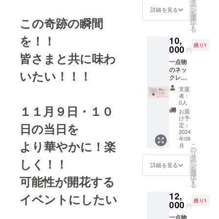
ル2個
タ
金額が1
ー
◆グ
長さ：
ン
詳細を見る
万円以
を
リーン
チェー
選
この奇跡の瞬間
上の場
択
系グラ
ン約
す
合：支
る
デー
50cm+
援金額
を！！
10,
ション
アジャ
の
残り1
カラー
000
スター
円
2.27%
皆さまと共に味わ
のネッ
約5cm
＋消費
一点物
クレス
トップ
税
のネッ
です。
部分の
いたい！！！
クレス
落ち着
大き
です。
いた和
さ：縦
支援
愛知県
テイス
約4cm
者：
在住の
トの色
0人
１１月９日・１０
認定講
合わせ
お届
師によ
になっ
け予
る作品
日の当日を
ていま
定：
です。
2024
す。 ロ
年09
・・・
ザフィ
より華やかに！楽
こ
月
・・・
のジュ
の
リ
・・・
リア約
タ
しく！！
ー
◆レッ
1.7cm1
ン
詳細を見る
を
ド、グ
個、約
選
択
可能性が開花する
レイ、
1.5cm2
す
る
オフホ
個 スワ
12,
ワイト
イベントにしたい
ロフス
残り1
のジュ
000
キーク
円
リアを
リスタ
一点物
使用し
ルパー