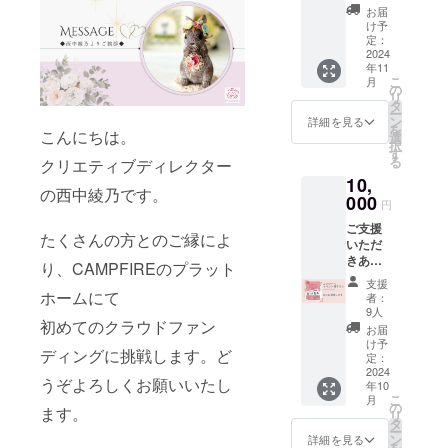
紙・紙
《リ
金属を
先：
で、取
力費
てくだ
りま
お届
2025年
でお届
専用
ターン
使用し
Instagr
り扱い
（7％＋
け予
さい。
す。 ・
3月
けしま
コー
特典》
ていま
am・
定：
にはご
税）を
なお、1
す） ----
ティン
●コン
2024
す。金
YouTub
注意く
いただ
支援あ
-----------
グ剤・
年11
クー
具の変
e（同時
ださ
いてお
たり別
--------
こ
月
コット
ル・イ
色・金
配信も
の
い。 ※
りま
途シス
・※支援
リ
ンパー
ベント
属アレ
可：ご
タ
コー
す。 ・
テム利
（色が
者の方
ー
ル・
開催当
ルギー
相談の
ン
ティン
なお、1
詳細を見る
用料
決まっ
から支
を
ターコ
日にて
こんにちは。
の方は
上決め
選
グによ
支援あ
（※）が
てから
援時
択
イズ
来場者
ご注意
ましょ
す
り生活
たり別
発生い
約1ヶ月
に、別
る
クリエティブディレクター
石・プ
さまへ
くださ
う）
防水が
途シス
たしま
でお届
途ご協
ラビー
10,
チラシ
い。 ※
施され
テム利
す。
けしま
力費
の西中綾乃です。
ズ・
を配布
000
花は紙
イ
ていま
用料
（※）シ
円
す） ----
（7％＋
メッキ
いたし
で出来
ンス
すが、
（※）が
ステム
-----------
税）を
金具・
ご支援
ます
ていま
タ：
水に濡
発生い
利用料
たくさんの方とのご縁によ
--------
いただ
ナイロ
いただ
2024年
す。
https://
れた場
たしま
支援金
・※支援
いてお
ンコー
きあり
11月9日
コー
www.in
合は軽
す。
り、CAMPFIREのプラット
額が1万
者の方
りま
トワイ
がとう
～10日
ティン
stagra
くポン
（※）シ
円未満
支援
から支
す。 ・
ヤー
ござい
「第8回
ホームにて
グを施
m.com/
ポンと
ステム
者：
の場
援時
なお、1
《金具
ます。
ロザ
してあ
rozafi_
9人
軽く叩
利用料
合：228
に、別
支援あ
の色》
《リ
初めてのクラウドファン
フィコ
ります
official/
くよう
支援金
お届
円＋消
途ご協
たり別
ゴール
ターン
ンクー
が、強
け予
に押さ
額が1万
費税22
力費
途シス
ディングに挑戦します。ど
ド 《お
特典》
ル
定：
く押し
えて拭
円未満
円
（7％＋
テム利
取り扱
●コン
2024
2024」
たり
YouTub
き取っ
の場
支援
税）を
うぞよろしくお願いいたし
用料
年10
いにつ
クール
「あな
引っ
e：
てくだ
合：228
金額が1
いただ
こ
（※）が
月
いて》
案内チ
たに贈
の
張った
https://
さい。
円＋消
ます。
万円以
いてお
リ
発生い
※メッキ
ラシに
るロー
タ
りなど
youtub
費税22
上の場
りま
ー
たしま
金属を
協賛者
ズフェ
ン
すると
e.com/
詳細を見る
円
合：支
す。 ・
を
す。