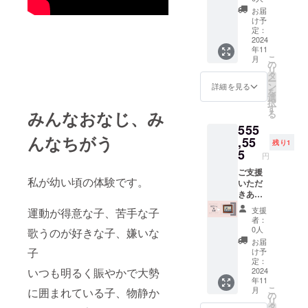
金額が1
《リ
バラを
インに
22,000
（商品
お届
万円以
ターン
お作り
て打合
け予
円 ⇨
販売だ
上の場
特典》
します
定：
せ ※詳
11,000
けでな
合：支
●ロザ
2024
仕上
細につ
円 （商
く、会
援金額
年11
フィ体
げは、
いては
品販売
場内で
の
こ
月
験会を
タック
の
別途
だけで
サンプ
2.27%
リ
贈りま
ピン、
タ
メール
なく、
ルやチ
＋消費
ー
す 小
ラペル
ン
にてご
詳細を見る
会場内
ラシの
税
を
物入れ
ピンか
選
連絡致
でサン
配布も
択
の制作
らお選
す
します
プルや
可能）
みんなおなじ、み
る
を楽し
びくだ
※ご住所
チラシ
※イベ
555
みま
さい ※
にお間
の配布
ントは
んなちがう
しょう
,55
ご住所
違いの
も可
500名の
残り1
４名
にお間
5
ないよ
能）
来場者
円
様まで
違いの
うお願
※イベン
を予定
ご参加
ご支援
ないよ
いいた
トは500
してお
私が幼い頃の体験です。
可 日
いただ
うお願
しま
名の来
りま
時：支
きあり
いいた
す。 制
場者を
す。
援者様
がとう
しま
作～お
予定し
対
支援
運動が得意な子、苦手な子
と日程
ござい
す。 ----
届けま
ており
象は40
者：
調整し
ます。
-----------
での期
0人
ます。
代〜60
歌うのが好きな子、嫌いな
ます
《リ
--------
間：
対
代の女
お届
所要時
ターン
・※支援
子
2024年
け予
象は40
性です
間：3時
特典》
者の方
定：
11月〜
代〜60
●コン
間程度
●ロザ
2024
いつも明るく賑やかで大勢
から支
2025年
代の女
クール
年11
場
フィエ
援時
3月
性です
審査員
こ
月
に囲まれている子、物静か
所：日
ンヌに
に、別
の
※ご出
特典
リ
本ロザ
よる北
途ご協
タ
展希望
（任