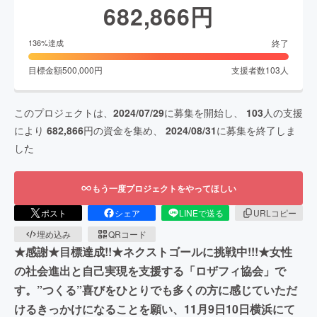
682,866
円
終了
136
%達成
目標金額
500,000
円
支援者数
103
人
このプロジェクトは、
2024/07/29
に募集を開始し、
103
人の支援
により
682,866
円の資金を集め、
2024/08/31
に募集を終了しま
した
もう一度プロジェクトをやってほしい
ポスト
シェア
LINEで送る
URLコピー
埋め込み
QRコード
★感謝★目標達成!!★ネクストゴールに挑戦中!!!★女性
の社会進出と自己実現を支援する「ロザフィ協会」で
す。”つくる”喜びをひとりでも多くの方に感じていただ
けるきっかけになることを願い、11月9日10日横浜にて