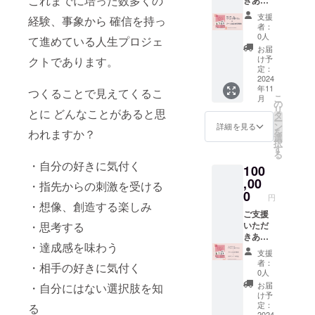
これまでに培った数多くの
期間：
てしま
ス出店
ンプル
き取っ
・※支援
2.27%
がとう
2024年
う恐れ
者 ・ロ
大き
てくだ
者の方
支援
経験、事象から 確信を持っ
＋消費
ござい
10月配
があり
ザフィ
さ：A5
者：
さい。
から支
税
ます。
布 ※
ますの
関係各
0人
まで 個
援時
て進めている人生プロジェ
《リ
備考欄
で、取
所 ・ロ
数：100
お届
に、別
ターン
に掲載
り扱い
ザフィ
け予
クトであります。
個まで
途ご協
特典》
名を記
定：
にはご
提携店
送付先
力費
●コン
2024
載して
注意く
※ロザ
をこち
（7％＋
年11
クール
くださ
つくることで見えてくるこ
ださ
フィHP
らから
税）を
こ
月
案内チ
い。
の
い。 ※
掲載
メール
いただ
リ
とに どんなことがあると思
ラシに
画像
タ
コー
https://r
にてご
いてお
ー
協賛者
データ
ン
ティン
ozafi.co
詳細を見る
連絡さ
りま
を
われますか？
様とし
につき
選
グによ
m/partn
せてい
す。 ・
択
て会社
まして
す
り生活
er/ ・横
ただき
なお、1
る
名とロ
は、後
防水が
浜駅周
ます。
支援あ
・自分の好きに気付く
100
ゴを掲
日メー
施され
辺 -------
送付先
たり別
載いた
,00
ルにて
ていま
-----------
はメー
・指先からの刺激を受ける
途シス
しま
ご連絡
0
すが、
----- ・※
ルにて
テム利
円
す。
させて
・想像、創造する楽しみ
水に濡
支援者
ご連絡
用料
スペー
ご支援
いただ
れた場
の方か
させて
（※）が
ス2枠
いただ
・思考する
きます
合は軽
ら支援
いただ
発生い
スペー
きあり
（予定
くポン
時に、
きます -
たしま
・達成感を味わう
ス内で
がとう
配布
ポンと
別途ご
-----------
す。
支援
自由に
ござい
先） ・
軽く叩
協力費
-----------
者：
（※）シ
・相手の好きに気付く
指定し
ます。
協賛く
くよう
（7％＋
0人
・※支援
ステム
ていた
《リ
ださる
に押さ
税）を
者の方
お届
・自分にはない選択肢を知
利用料
だけま
ターン
企業・
えて拭
いただ
け予
から支
支援金
す 配布
特典》
団体様
定：
き取っ
いてお
る
援時
額が1万
期間：
●コン
2024