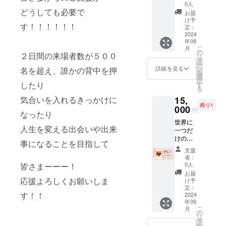
在住の
会場入
技術の
0人
で長さ
る71cm
認定講
どうしても必要で
口、受
コロン
調節も
お届
マグ
師によ
付など
とした
け予
出来る
ネット
す！！！！！！
る作品
に飾ら
定：
球体を
ように
式なの
です。
2024
せてい
組み合
し、お
で着け
年09
・・・
ただき
わせた
洋服に
外しも
こ
月
・・・
ます。
の
ら、涼
合わせ
とって
２日間の来場者数が５００
リ
・・・
アレン
タ
しげで
てオ
も簡単♪
ー
《ター
ジメン
ン
スタイ
詳細を見る
名を超え、誰かの背中を押
シャレ
頭から
を
コイズ
トに
選
リッ
を楽し
スッポ
択
の青空
は、お
したり
す
シュな
んでい
リ被れ
る
ロング
名前
ロング
ただけ
る長さ
15,
気合いを入れるきっかけに
ネック
ピック
ネック
るよう
でもあ
残り1
レス》
000
をご用
レスが
にしま
円
るので
なったり
鮮やか
意いた
出来ま
した。
使いや
世界に
なター
しま
した♪
とーっ
すさ抜
人生を変える出会いや出来
一つだ
コイズ
す。 ----
金具は
てもお
群で
けのフ
ブルー
-----------
シル
気に入
事になることを目指して
す。 特
レーム
お店で
--------
バー。
りの
支援
別な
アート
見てた
・※支援
シル
者：
ネック
シーン
です。
ら釘付
者の方
0人
皆さまーーー！
バーは
レス♡
はもち
岐阜県
けに♡
から支
クセが
お届
軽い素
ろん、
在住の
気が付
応援よろしくお願いしま
援時
け予
なく、
材ばか
普段使
認定講
いたら
定：
に、別
どんな
りで組
いとし
す！！
師たち
2024
いろん
途ご協
色の洋
み上げ
てお使
年09
による
な形の
力費
服とも
てあり
いいた
こ
月
作品で
ターコ
の
（7％＋
合わせ
ますの
だいて
リ
す。
イズ
タ
税）を
やすい
でとっ
も素敵
ー