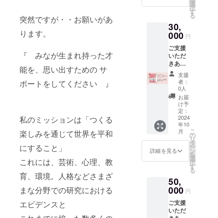
使用し
様とし
スタ」
選
破損し
@rosej
支援
援金額
なお、1
択
（※）シ
ていま
て会社
※11月1
す
てしま
ewelry7
金額が1
の
支援あ
る
ステム
す。金
名を掲
突然ですが・・お願いがあ
日まで
う恐れ
972?
万円以
2.27%
たり別
利用料
30,
具の変
載いた
に印刷
があり
si=1BF
上の場
＋消費
途シス
支援金
ります。
色・金
しま
000
してい
ますの
UWDk
合：支
円
税
テム利
額が1万
属アレ
す。
ただい
で、取
WkIo78
援金額
用料
円未満
ご支援
ルギー
配布期
たチラ
り扱い
ADF
の
（※）が
『 みなが生まれ持った才
の場
いただ
の方は
間：
シを送
にはご
出演時
2.27%
発生い
合：228
きあり
ご注意
2024年
付でき
注意く
間：約
＋消費
能を、思い出すための サ
たしま
円＋消
がとう
くださ
10月配
る方対
ださ
30分
税
支援
す。
費税22
ござい
い。 ※
布 ※
象とな
い。 ※
出演方
者：
ポートをしてください 』
（※）シ
円
ます。
花は紙
備考欄
りま
0人
コー
法：基
ステム
支援
《リ
で出来
に掲載
す。
ティン
本はオ
お届
利用料
金額が1
ターン
ていま
名を記
チラシ
け予
グによ
ンライ
支援金
万円以
特典》
す。
載して
定：
または
り生活
ン ※
額が1万
上の場
●コン
2024
私のミッションは「つくる
コー
くださ
サンプ
防水が
出演の
円未満
合：支
年10
クール
ティン
い。
ルをご
施され
日程な
こ
の場
月
援金額
楽しみを通じて世界を平和
案内チ
グを施
（予定
の
自身で
ていま
ど、詳
リ
合：228
の
ラシに
してあ
配布
タ
ご用意
すが、
細につ
ー
にすること」
円＋消
2.27%
協賛者
ります
先） ・
ン
くださ
詳細を見る
水に濡
いては
を
費税22
＋消費
様とし
が、強
協賛く
選
い。 ▼
れた場
別途
これには、芸術、心理、教
択
円
税
て会社
く押し
ださる
す
チラシ
合は軽
メール
る
支援
名とロ
たり
企業・
サイ
育、環境。人格などさまざ
くポン
にてご
金額が1
50,
ゴ画像
引っ
団体様
ズ：A4
ポンと
連絡致
万円以
を掲載
000
張った
・コン
まな分野での研究における
まで 配
軽く叩
しま
円
上の場
いたし
りなど
クール
布数：
くよう
す。 ----
合：支
ご支援
エビデンスと
ます。
すると
出展者
500枚ま
に押さ
-----------
援金額
いただ
配布
破損し
・ブー
で ▼サ
えて拭
--------
の
きあり