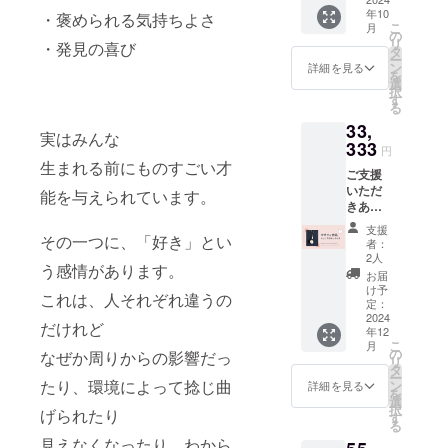
・コン
てくだ
りま
に、別
円未満
年10
2024年
クール
・褒められる気持ちよさ
クール
さい。
す。 ・
途ご協
の場
こ
月
10月配
案内チ
出展者
の
なお、1
力費
合：228
リ
・発見の喜び
布 ※
ラシに
・ブー
タ
支援あ
（7％＋
円＋消
ー
会社名
協賛者
ス出店
ン
たり別
詳細を見る
税）を
費税22
を
とロゴ
様とし
者 ・ロ
選
途シス
いただ
円
択
につい
て会社
ザフィ
す
テム利
いてお
支援
る
ては
名とロ
関係各
用料
りま
金額が1
33,
メール
ゴを掲
所 ・ロ
（※）が
す。 ・
万円以
実はみんな
にて送
載いた
333
ザフィ
発生い
なお、1
円
上の場
付して
しま
提携店
たしま
生まれる前にものすごい才
支援あ
合：支
ご支援
いただ
す。
※ロザ
す。
たり別
援金額
いただ
きます
スペー
フィHP
能を与えられています。
（※）シ
途シス
の
きあり
後
ス2枠
掲載
ステム
テム利
2.27%
がとう
日、ご
スペー
https://r
利用料
用料
支援
＋消費
ござい
その一つに、「好き」とい
連絡さ
ス内で
ozafi.co
支援金
者：
（※）が
税
ます。
せてい
自由に
m/partn
2人
額が1万
発生い
う感情があります。
《リ
ただき
指定し
er/ ・横
円未満
お届
たしま
ターン
ます
ていた
浜駅周
け予
の場
す。
これは、人それぞれ違うの
特典》
（予定
だけま
定：
辺 -------
合：228
（※）シ
●ロザ
2024
配布
す
-----------
円＋消
ステム
だけれど
年12
フィと
先） ・
（予定
----- ・※
費税22
利用料
こ
月
いえば
協賛く
配布
の
支援者
なぜか周りからの影響だっ
円
支援金
リ
「ジュ
ださる
先） ・
タ
の方か
支援
額が1万
ー
リア」
企業・
協賛く
たり、環境によって捻じ曲
ン
ら支援
詳細を見る
金額が1
円未満
を
技術
団体様
ださる
選
時に、
万円以
の場
択
げられたり
力の結
・コン
企業・
す
別途ご
上の場
合：228
る
晶であ
クール
団体様
協力費
合：支
円＋消
見えなくなったり、わから
るジュ
出展者
・コン