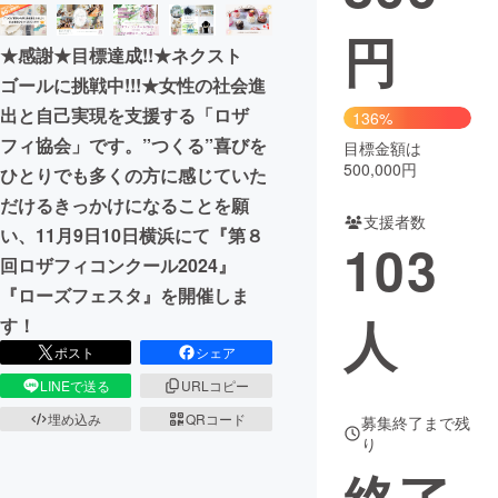
円
まちづくり・地域活性化
★感謝★目標達成!!★ネクスト
ゴールに挑戦中!!!★女性の社会進
CAMPFIRE for Social Good
CAMPFIRE Creation
出と自己実現を支援する「ロザ
136%
CAMPFIREふるさと納税
machi-ya
コミュニティ
フィ協会」です。”つくる”喜びを
目標金額は
500,000円
ひとりでも多くの方に感じていた
だけるきっかけになることを願
支援者数
い、11月9日10日横浜にて『第８
103
回ロザフィコンクール2024』
『ローズフェスタ』を開催しま
人
す！
ポスト
シェア
LINEで送る
URLコピー
埋め込み
QRコード
募集終了まで残
り