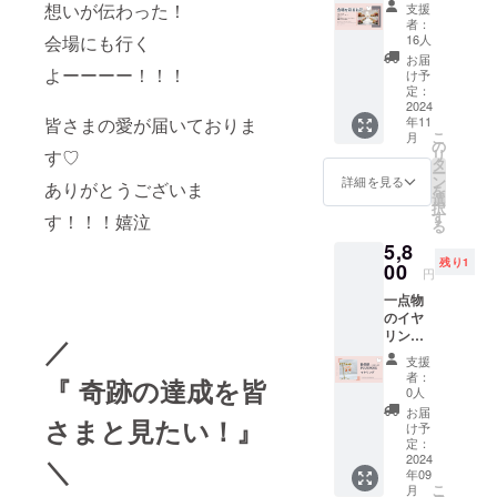
想いが伝わった！
支援
９・１
者：
０日の
16人
会場にも行く
開催
お届
日。 会
よーーーー！！！
け予
場を華
定：
やかに
2024
年11
皆さまの愛が届いておりま
彩るた
こ
月
めのフ
の
リ
す♡
ラワー
タ
ー
アレン
ン
詳細を見る
ありがとうございま
を
ジメン
選
択
トにな
す
す！！！嬉泣
る
りま
5,8
す。
残り1
フォト
00
円
スポッ
一点物
トブー
のイヤ
スやヘ
リング
アメイ
／
（ピン
ク
支援
ク） 静
ショー
者：
『 奇跡の達成を皆
岡県在
会場入
0人
住の認
口、受
お届
さまと見たい！』
定講師
付など
け予
による
に飾ら
定：
作品で
2024
せてい
＼
年09
す。
ただき
こ
月
・・・
ます。