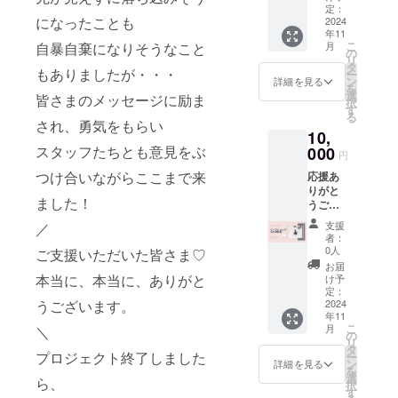
ござい
び、動
定：
になったことも
ます。
2024
く度に
年11
11月
位置が
こ
自暴自棄になりそうなこと
月
９・１
変わり
の
リ
０日の
ます。
タ
もありましたが・・・
ー
開催
大きな
ン
詳細を見る
を
日。 会
ペンダ
選
皆さまのメッセージに励ま
択
場を華
ント
す
る
やかに
トップ
され、勇気をもらい
10,
彩るた
にも見
スタッフたちとも意見をぶ
めのフ
000
えま
円
ラワー
す。
つけ合いながらここまで来
応援あ
アレン
チェー
りがと
ジメン
ン部分
ました！
うござ
トにな
は、全
いま
りま
長約64
支援
／
す！！
す。
センチ
者：
！ １１
フォト
で、長
0人
ご支援いただいた皆さま♡
月９
スポッ
めに仕
お届
日・１
トブー
本当に、本当に、ありがと
立てて
け予
０日の
スやヘ
定：
ありま
うございます。
期間中
2024
アメイ
す。 背
年11
ロザ
ク
の高い
こ
月
＼
フィ体
ショー
の
方に
リ
験ワー
会場入
タ
は、そ
プロジェクト終了しました
ー
ク
口、受
ン
のま
詳細を見る
を
ショッ
付など
選
ま。 長
ら、
択
プにご
に飾ら
す
すぎる