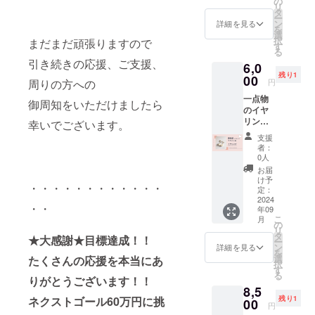
の
リ
・・ ロ
アレン
タ
ー
ザフィ
ジメン
ン
詳細を見る
を
の小さ
トに
選
択
まだまだ頑張りますので
なバラ
は、お
す
る
が３
名前
引き続きの応援、ご支援、
6,0
個。 リ
ピック
残り1
ボンと
00
をご用
円
周りの方への
コット
意いた
一点物
ンパー
しま
御周知をいただけましたら
のイヤ
ルで繋
す。 ----
リング
ぎ、可
幸いでございます。
-----------
です。
愛く揺
--------
支援
愛知県
れるイ
・※支援
者：
在住の
ヤリン
者の方
0人
認定講
グで
から支
お届
師によ
す。 揺
援時
け予
・・・・・・・・・・・・
る作品
れる部
定：
に、別
です。
2024
分は、
途ご協
・・
年09
・・・
約5セン
力費
こ
月
・・・
チ。
の
（7％＋
リ
・・・
色：ピ
タ
税）を
★大感謝★目標達成！！
ー
・ ◆
ンク
ン
いただ
詳細を見る
を
ポー
選
いてお
たくさんの応援を本当にあ
択
シャの
す
りま
る
イヤリ
りがとうございます！！
す。 ・
8,5
ング ロ
なお、1
残り1
ネクストゴール60万円に挑
ザフィ
00
支援あ
円
のポー
たり別