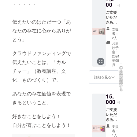
げてあ
花の部
長
色・金
実際に
・・・・・
00
てしま
きま
選びい
メール
円
りま
分の素
70cm
属アレ
コン
う恐れ
す。 ご
ただけ
にてご
す。
材は紙
《使用
ご支援
ルギー
クール
があり
都合が
ます ※
連絡致
《サイ
で出来
素材》
いただ
の方は
に出展
ますの
よろし
オンラ
します
ズ》 額
ていま
伝えたいのはただ一つ「あ
紙・紙
きあり
ご注意
した作
で、取
ければ
インに
※ご住所
外枠サ
す。 仕
専用
がとう
くださ
品を、
り扱い
リター
て打合
にお間
支援
なたの存在に心からありが
イズ
上げに
コー
ござい
い。 ※
一冊の
にはご
ンの額
せ ※詳
者：
違いの
27.2cm
専用ニ
ティン
ます。
花は紙
冊子に
注意く
に上乗
2人
細につ
とう」
ないよ
×22cm
スによ
グ剤・
●対談
で出来
まとめ
ださ
せし
いては
お届
うお願
×4cm
るコー
ガラス
LIVE出
ていま
た作品
い。 ※
て、ご
け予
別途
いいた
ティン
玉・カ
演権
す。
集で
定：
クラウドファンディングで
コー
支援頂
メール
しま
グを施
ヤナイ
コン
2024
コー
す。 ※
ティン
けます
にてご
す。 制
してい
年08
トのさ
クール
伝えたいことは、「カル
ティン
ご住所
グによ
と大変
連絡致
作～お
こ
ますの
月
ざれ
当日ま
グを施
にお間
の
り生活
嬉しい
します
届けま
リ
で、軽
チャー」（教養講座、文
石・
での期
してあ
違いの
タ
防水が
です。 -
※ご住所
での期
ー
くて丈
メッキ
間内
ります
ないよ
ン
施され
-----------
詳細を見る
にお間
間：
化、ものづくり）で、
を
夫で
金具・
で、最
が、強
うお願
選
ていま
-----------
違いの
2024年
択
す。
プラ
大2回
く押し
いいた
す
すが、
・※支援
ないよ
11月〜
る
《サイ
ビーズ
たり
しま
水に濡
者の方
うお願
あなたの存在価値を表現で
2025年
ズ》
15,
《金具
（2024/
引っ
す。 ----
れた場
から支
いいた
3月
61cm＋
の色》
11/9・
000
張った
-----------
合は軽
援時
きるということ。
しま
円
アジャ
シル
10ま
りなど
--------
くポン
に、別
す。 制
スター
ご支援
バー
で）
すると
・※支援
ポンと
途ご協
作～お
5cm 全
いただ
《お取
対談
好きなことをしよう！
破損し
者の方
軽く叩
力費
届けま
長
きあり
り扱い
者：ス
てしま
から支
くよう
（7％＋
での期
（色が
67cm
がとう
自分が喜ぶことをしよう！
につい
タッフ
う恐れ
援時
に押さ
税）を
間：
支援
決まっ
《使用
ござい
て》 ※
塩川
があり
に、別
えて拭
いただ
者：
2024年
てから
素材》
ます。
メッキ
配信
ますの
途ご協
1人
き取っ
いてお
11月〜
約1ヶ月