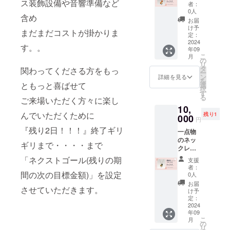
愛知県
ス装飾設備や音響準備など
ジュリ
用意し
（7％＋
者：
在住の
ア約
てます
0人
税）を
含め
認定講
1.5cm3
ので、
いただ
お届
師によ
個 スワ
ご安心
け予
いてお
まだまだコストが掛かりま
る作品
ロフス
定：
くださ
りま
です。
2024
キーク
いね ※
す。 ・
す。。
年09
・・・
リスタ
備考欄
なお、1
こ
月
・・・
ルパー
の
に、
支援あ
リ
・・・
ル2個
タ
「ご希
関わってくださる方をもっ
たり別
ー
・ ◆オ
長さ：
ン
望日」
詳細を見る
途シス
を
レンジ
ともっと喜ばせて
チェー
選
（11/9
テム利
択
系グラ
ン約
す
または
用料
る
ご来場いただく方々に楽し
デー
50cm+
11/10）
（※）が
10,
ション
アジャ
と「★
発生い
んでいただくために
残り1
カラー
000
スター
来場予
たしま
円
のネッ
約5cm
定時
す。
『残り2日！！！』終了ギリ
一点物
クレス
トップ
間」を
（※）シ
のネッ
です。
部分の
お知ら
ギリまで・・・・まで
ステム
クレス
ロザ
大き
せくだ
利用料
です。
フィの
さ：縦
「ネクストゴール(残りの期
さい。
支援金
支援
愛知県
ジュリ
約4cm
者：
額が1万
在住の
間の次の目標金額)」を設定
ア約
0人
円未満
認定講
1.6cm3
お届
の場
させていただきます。
師によ
個 スワ
け予
合：228
る作品
ロフス
定：
円＋消
です。
2024
キーク
費税22
年09
・・・
リスタ
円
こ
月
・・・
ルパー
の
支援
リ
・・・