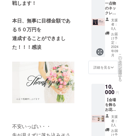
戦します！
一点物
シャ約
途シス
のネッ
1.6cm
テム利
クレス
（カ
用料
です。
ラー：
（※）が
本日、無事に目標金額であ
支援
（ピン
ホワイ
発生い
者：
ク） 静
ト） ス
0人
る５０万円を
たしま
岡県在
ワロフ
す。
お届
住の認
達成することができまし
スキー
け予
（※）シ
定講師
クリス
定：
ステム
た！！！感涙
による
2024
タル
利用料
年09
作品で
パール
支援金
こ
月
す。
チャー
の
額が1万
リ
・・・
ム部分
タ
円未満
ー
・・・
の大き
ン
詳細を見る
の場
を
・・・
さ：縦
選
合：228
択
・・・
約
す
円＋消
る
長さの
2.5cm
費税22
10,
違うピ
金具の
円
ンに、
000
色：シ
支援
円
ジュリ
ルバー
金額が1
【会場
ア（球
万円以
を飾る
体）
上の場
お花を
と、
合：支
寄贈】
コット
援金額
支援
ご支援
ンパー
者：
の
いただ
ル、ク
2人
不安いっぱい・・
2.27%
きあり
リスタ
お届
＋消費
がとう
先が見えずに落ち込みそう
ルが並
け予
税