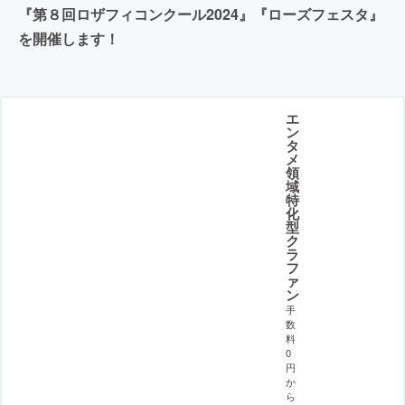
『第８回ロザフィコンクール2024』『ローズフェスタ』
を開催します！
エ
ン
タ
メ
領
域
特
化
型
ク
ラ
フ
ァ
ン
手
数
料
0
円
か
ら