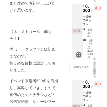
る
招待い
せてい
また改めてお礼申し上げた
場合
10,
たしま
ただき
は、
残り1
す。
いと思います。
000
ます。
カット
円
（１
アレン
して調
一点物
回） 小
ジメン
整可能
のネッ
さなロ
トに
です。
クレス
ザフィ
は、お
アジャ
です。
のバラ
名前
スター
支援
【ネクストゴール：60万
愛知県
づくり
ピック
部分
者：
在住の
を体験
をご用
0人
は、簡
円！】
認定講
してい
意いた
単に着
お届
師によ
ただき
しま
け予
脱出来
る作品
ます。
定：
す。 ※
るマグ
実は・・クラファンは初め
です。
2024
ツリー
掲載名
ネット
年09
・・・
と猫、
てなので、
を備考
を使用
こ
月
・・・
どちら
の
欄へお
してお
リ
・・・
控えめな目標に設定してお
かの台
タ
願いい
りま
ー
・ ◆イ
紙をお
ン
たしま
詳細を見る
す。
を
りました。
エロー
選びい
選
す。 ----
択
系グラ
ただい
す
-----------
る
デー
て制作
--------
イベント来場者500名を目指
10,
ション
体験！
・※支援
残り1
カラー
000
初心者
者の方
円
し、集客していきますので
のネッ
さまで
から支
一点物
クレス
も気軽
援時
宣伝のためのチラシなどの
のネッ
です。
に楽し
に、別
クレス
ロザ
広告宣伝費、ショーやブー
めるよ
途ご協
です。
フィの
うにご
力費
支援