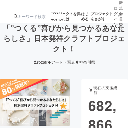
新
ロ
規
グ
会
プロジェクトを掲
はじ
プロジェクト
/
載するには
める
をさがす
イ
員
ン
登
「”つくる”喜びから見つかるあなた
録
らしさ」日本発祥クラフトプロジェ
クト！
人気のプロ
注目のリ
注目の新着プロ
募集終了が近いプ
もうすぐ公開
ジェクト
ターン
ジェクト
ロジェクト
されます
rozafi
アート・写真
神奈川県
アート・写真
音楽
現在の支援総
テクノロジー・ガジェット
ゲーム・サ
額
682,
映像・映画
書籍・雑誌
866
ビジネス・起業
チャレンジ