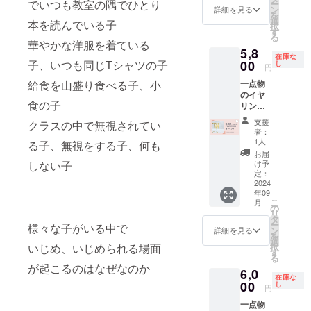
でいつも教室の隅でひとり
ー
フィ協
斎作品
力費
ン
詳細を見る
日を備
意） ●
を
会本部
世界
（7％＋
選
考欄に
日本ロ
本を読んでいる子
択
教室
に一つ
税）を
す
（色が
ご記載
ザフィ
る
（海老
だけの
いただ
決まっ
華やかな洋服を着ている
くださ
協会HP
5,8
名駅徒
アート
いてお
てから
い
サイド
在庫な
歩5分）
作品で
00
子、いつも同じTシャツの子
りま
し
約1ヶ月
（開催
バナー
円
担当
す 紙
す。 ・
でお届
日：
に掲載
一点物
給食を山盛り食べる子、小
講師：
の持つ
なお、1
けしま
2024/11
（任
のイヤ
会長の
あたた
支援あ
す） ----
/9・10
意・掲
食の子
リング
西中が
かみと
たり別
-----------
の2日
載期
（白）
担当い
立体感
途シス
--------
間） ----
間：1年
支援
クラスの中で無視されてい
静岡県
たしま
が迫力
テム利
・※支援
者：
-----------
間） ●
在住の
す 有
を演出
用料
1人
者の方
る子、無視をする子、何も
--------
お好き
認定講
効期
する作
（※）が
から支
お届
・※支援
なカ
師によ
限：
品です
発生い
け予
しない子
援時
者の方
ラーで
る作品
2024年
高い
定：
たしま
に、別
から支
作るブ
です。
2024
11月～
技術を
す。
途ご協
援時
ローチ
年09
・・・
2025年
持った
（※）シ
力費
に、別
ピン
こ
月
・・ ロ
6月 ※詳
職人た
の
ステム
（7％＋
途ご協
8,800円
リ
ザフィ
細につ
ちによ
タ
利用料
税）を
力費
相当 ----
ー
様々な子がいる中で
の小さ
きまし
る繊細
ン
支援金
詳細を見る
いただ
（7％＋
-----------
を
なバラ
ては、
さと、
選
額が1万
いてお
税）を
--------
択
いじめ、いじめられる場面
が３
後日
ユーモ
す
円未満
りま
いただ
・※支援
る
個。 リ
メール
アいっ
の場
す。 ・
いてお
者の方
が起こるのはなぜなのか
6,0
ボンと
にてご
ぱいの
合：228
なお、1
りま
から支
在庫な
コット
00
連絡致
素材感
し
円＋消
支援あ
円
す。 ・
援時
ンパー
しま
が ど
費税22
たり別
なお、1
に、別
一点物
ルで繋
す。 ----
こにも
円
途シス
支援あ
途ご協