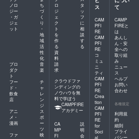
ビ
につい
ノロ
ち
ロ
タ
ス
て
ジー
づ
ジ
ッ
・ガ
く
ェ
フ
CAM
CAMP
ジェ
り
ク
に
PFI
FIREと
ット
・
ト
相
RE
は
地
を
談
CAM
あんし
域
作
す
PFI
ん・安
活
る
る
RE
全への
性
資
コ
取り組
化
料
ミュ
み
プロ
音
請
ニ
ニュー
ダク
楽
求
ティ
ス
ト
CAM
ヘルプ
クラウドファ
フー
チ
PFI
お問い
ンディングの
ド・
ャ
RE
合わせ
ノウハウを無
飲食
レ
Crea
料で学ぼう
店
ン
tion
各種規定
CAMPFIRE
ジ
CAM
アカデミー
アニ
ス
利用規
PFI
メ・
ポ
約
RE
漫画
ー
CA
説
細則
for
ツ
MP
明
プライ
Soci
ファ
映
FI
会
バシー
al