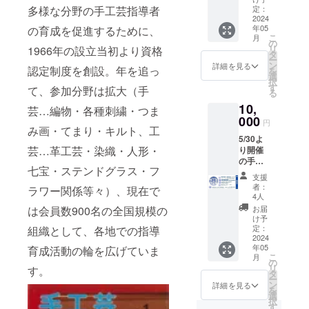
５枚お
定：
多様な分野の手工芸指導者
送りさ
2024
年05
の育成を促進するために、
せて頂
こ
月
きま
の
リ
1966年の設立当初より資格
す。是
タ
ー
非お誘
ン
詳細を見る
認定制度を創設。年を追っ
を
いあわ
選
択
せの
す
て、参加分野は拡大（手
る
上、ご
10,
来場く
芸…編物・各種刺繍・つま
ださ
000
円
い。
み画・てまり・キルト、工
5/30よ
（入場
芸…革工芸・染織・人形・
り開催
券 有
の手工
効期
七宝・ステンドグラス・フ
芸作品
限：
支援
展の入
2024年
者：
ラワー関係等々）、現在で
場券
6月4
4人
（1000
日）
お届
は会員数900名の全国規模の
円）を
け予
１０枚
定：
組織として、各地での指導
お送り
2024
年05
させて
育成活動の輪を広げていま
こ
月
頂きま
の
リ
す。
す。是
タ
ー
非お誘
ン
詳細を見る
を
いあわ
選
択
せの
す