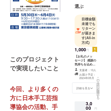
選ぶ
目標金額
未達でも
リターン
が届きま
す
(All-in
方式)
1,000
円
【お礼のメッ
このプロジェクト
セージ】 感謝の
気持ちを込め
で実現したいこと
て、お礼のメッ
支援者：13人
セージをお送り
お届け予定：
します。
こ
2024年05月
の
リ
タ
ー
今回、より多くの
ン
詳細を見る
を
選
択
す
方に日本手工芸指
る
3,0
導協会の活動、手
00
円