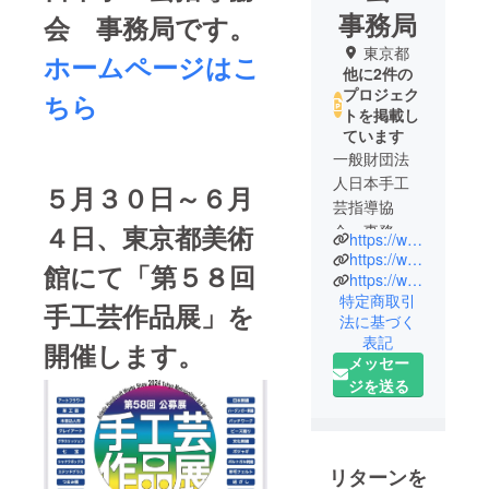
事務局
会 事務局です。
東京都
ホームページはこ
他に2件の
プロジェク
ちら
トを掲載し
ています
一般財団法
人日本手工
５月３０日～６月
芸指導協
４日、東京都美術
会 事務局
https://www.syukougei.org/
です
https://www.instagram.com/n.syukougei/
館にて「第５８回
https://www.facebook.com/syukougei/
特定商取引
手工芸作品展」を
法に基づく
表記
開催します。
メッセー
ジを送る
リターンを