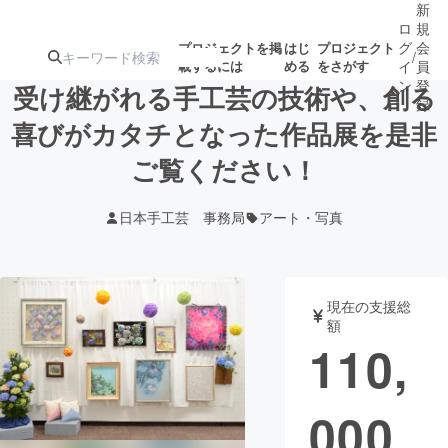
新
ロ
規
グ
会
プロジェクトを掲
はじ
プロジェクト
/
載するには
める
をさがす
イ
員
ン
登
受け継がれる手工芸の技術や、創る
録
喜びがカタチとなった作品展を是非
ご覧ください！
人気のプロ
注目のリ
注目の新着プロ
募集終了が近いプ
もうすぐ公開
ジェクト
ターン
ジェクト
ロジェクト
されます
日本手工芸 事務局
アート・写真
アート・写真
音楽
現在の支援総
テクノロジー・ガジェット
ゲーム・サ
額
110,
映像・映画
書籍・雑誌
000
ビジネス・起業
チャレンジ