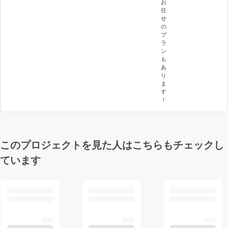
お
任
せ
の
プ
ラ
ン
も
あ
り
ま
す
！
このプロジェクトを見た人はこちらもチェックし
ています