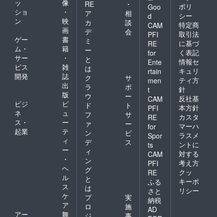
ッ
像
RE
・
ポリ
Goo
ショ
・
ア
相
シー
d
ン
映
カ
談
特定商
CAM
画
デ
会
取引法
PFI
ゲー
書
ミ
に基づ
RE
ム・
籍
ー
く表記
for
サー
・
と
情報セ
Ente
ビス
雑
は
キュリ
rtain
開発
誌
ク
サ
ティ方
men
出
ラ
ポ
針
t
版
ウ
ー
反社基
CAM
ビジ
ビ
ド
ト
本方針
PFI
ネ
ュ
フ
サ
カスタ
RE
ス・
ー
ァ
ー
マーハ
for
起業
テ
ン
ビ
ラスメ
Spor
ィ
デ
ス
ントに
ts
ー
ィ
対する
CAM
・
ン
考え方
PFI
ヘ
グ
クッ
RE
ル
と
キーポ
ふる
ス
は
リシー
さと
ケ
プ
実
納税
ア
ロ
施
AD
アー
舞
ジ
事