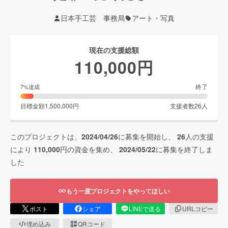
日本手工芸 事務局
アート・写真
現在の支援総額
110,000
円
終了
7
%達成
目標金額
1,500,000
円
支援者数
26
人
このプロジェクトは、
2024/04/26
に募集を開始し、
26
人の支援
により
110,000
円の資金を集め、
2024/05/22
に募集を終了しま
した
もう一度プロジェクトをやってほしい
ポスト
シェア
LINEで送る
URLコピー
埋め込み
QRコード