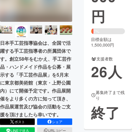
円
まちづくり・地域活性化
CAMPFIRE for Social Good
CAMPFIRE Creation
7%
CAMPFIREふるさと納税
machi-ya
コミュニティ
目標金額は
日本手工芸指導協会は、全国で活
1,500,000円
躍する手工芸指導者の所属団体で
す。創立58年をむかえ、手工芸作
支援者数
26
人
品・ハンドメイド作品を公募・展
示する「手工芸作品展」を5月末
に東京都美術館（東京・上野公園
内）にて開催予定です。作品展開
募集終了まで残
り
催をより多くの方に知って頂き、
終了
作品展運営及び協会の活動をご支
援を頂けましたら幸いです。
ポスト
シェア
LINEで送る
URLコピー