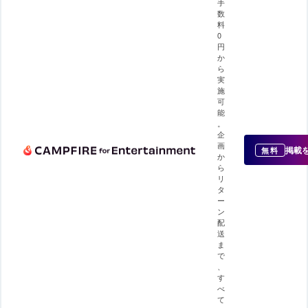
手
数
料
0
円
か
ら
実
施
可
能
。
企
画
掲載
無料
か
ら
リ
タ
ー
ン
配
送
ま
で
、
す
べ
て