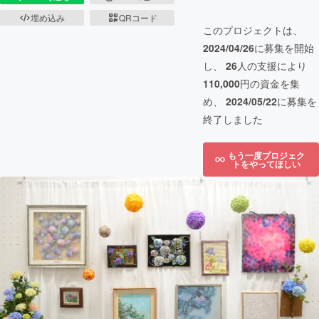
埋め込み
QRコード
このプロジェクトは、
2024/04/26
に募集を開始
し、
26
人の支援により
110,000
円の資金を集
め、
2024/05/22
に募集を
終了しました
もう一度プロジェク
トをやってほしい