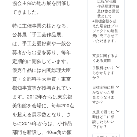
広報/宣伝費
協会主催の地方展を開催し
は掲載
作品展運営費
するお
てきました。
及び協会運営
名前を
費として
ご記入
※目標金額を超
くださ
特に主催事業の柱となる、
えた場合はプロ
い。
ジェクトの運営
公募展「手工芸作品展」
費に充てさせて
いただきます。
は、手工芸愛好家や一般公
募者から出品を募り、毎年
支援に関するよ
定期的に開催しています。
くある質問
手数料はいく
優秀作品には内閣総理大臣
らかかります
か？
賞・文部科学大臣賞・東京
都知事賞等が授与されてい
目標金額に届
かなかった場
ます。2012年からは東京都
合どうなりま
すか？
美術館を会場に、毎年200点
支援で困った
を超える展示数となり、さ
時はどこに相
談したらいい
らに2016年からは、小作品
ですか？
部門を新設し、40㎝角の額