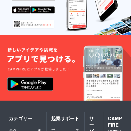
カテゴリー
起案サポート
サ
CAMP
ー
FIRE
テク
ま
プ
ス