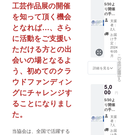
工芸作品展の開催
5/30よ
り開催
の手工
を知って頂く機会
芸作品
支援
展の入
となれば…、さら
者：
場券
2人
（1000
お届
に活動をご支援い
円）を
け予
３枚お
定：
ただける方との出
送りさ
2024
年05
せて頂
こ
月
きま
会いの場となるよ
の
リ
す。是
タ
ー
非お誘
ン
詳細を見る
う、初めてのクラ
を
いあわ
選
択
せの
す
ウドファンディン
る
上、ご
5,0
来場く
グにチャレンジす
ださ
00
円
い。
5/30よ
（入場
ることになりまし
り開催
券 有
の手工
効期
た。
芸作品
限：
支援
展の入
2024年
者：
場券
6月4
7人
（1000
日）
当協会は、全国で活躍する
お届
円）を
け予