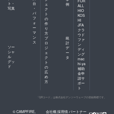
FOR
ト・
台
ェ
例
ALL
写真
・
ク
HIO
パ
ト
KOS
フ
の
HI
ォ
作
JFA
ー
り
クラ
マ
方
ウド
ン
プ
統
ファ
ス
ロ
計
ン
ソー
ジ
デ
ディ
シャ
ェ
ー
ング
ル
ク
タ
mac
グッ
ト
hi-ya
ド
の
補助
広
金申
め
請サ
方
ポー
ト
「QRコード」は株式会社デンソーウェーブの登録商標です。
© CAMPFIRE,
会社概
採用情
パートナー