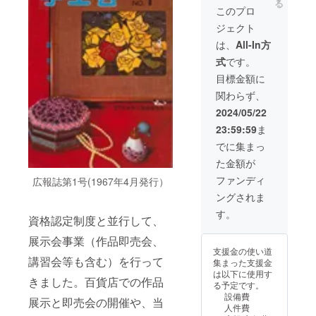
る
上、ご
このプロ
来場く
ジェクト
ださ
い。
は、
All-In方
（入場
式
です。
券 有
効期
目標金額に
限：
関わらず、
2024年
6月4
2024/05/22
日） ま
23:59:59
ま
た、次
号の広
でに集まっ
報誌に
た金額が
お名前
を掲載
ファンディ
広報誌第1号(1967年4月発行）
させて
ングされま
頂きま
す。※ご
す。
資格認定制度と並行して、
支援
時、必
展示会事業（作品即売会、
ず備考
支援金の使い道
欄に掲
講習会等も含む）を行って
集まった支援金
載の希
は以下に使用す
望の有
きました。百貨店での作品
る予定です。
無、希
設備費
望され
展示と即売会の開催や、当
人件費
る場合