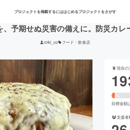
プロジェクトを掲載するには
はじめる
プロジェクトをさがす
を、予期せぬ災害の備えに。防災カレ
miki_co
フード・飲食店
注目のリターン
注目の新着プロジェクト
募集終了が近いプロジェクト
も
現在の
音楽
舞台・パフォーマンス
19
ゲーム・サービス開発
フード・飲食店
3%
書籍・雑誌出版
アニメ・漫画
目標金額は5
支援者
チャレンジ
ビューティー・ヘルスケ
26