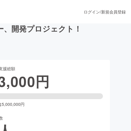
ログイン
/
新規会員登録
ー、開発プロジェクト！
うすぐ公開されます
支援総額
プロダクト
3,000
円
ファッション
スポーツ
,000,000円
数
ア
ソーシャルグッド
人