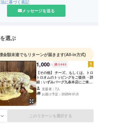
引法に基づく表記
メッセージを送る
を選ぶ
標金額未達でもリターンが届きます
(All-in方式)
1,000
円
残り
493
【その他】 チーズ、もしくは、トロ
トロオムのトッピングをご提供 ・詳
細：いずみバーグ九条本店にご来店
で、大人気のチーズトッピングをご
支援者：7人
提供！ 数十酢類のスパイス
お届け予定：2025年01月
の効いた濃厚なルーと、マイルドな
チーズ、トロトロオムの
ハーモニーをお楽しみください。
他のトッピングとの相性も
抜群です！ ※九条本店のみ ※有効期
このリターンを選択する
る
限は2024年10月より1年間