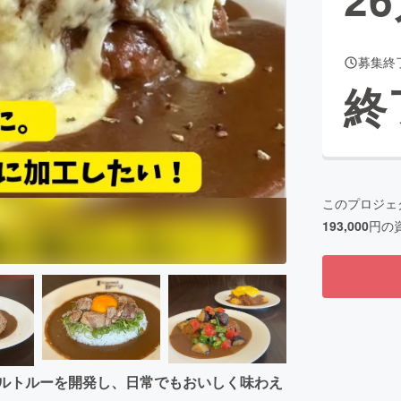
募集終
CAMPFIRE for Social Good
CAMPFIRE Creation
終
CAMPFIREふるさと納税
machi-ya
コミュニティ
このプロジェ
193,000
円の
トルトルーを開発し、日常でもおいしく味わえ