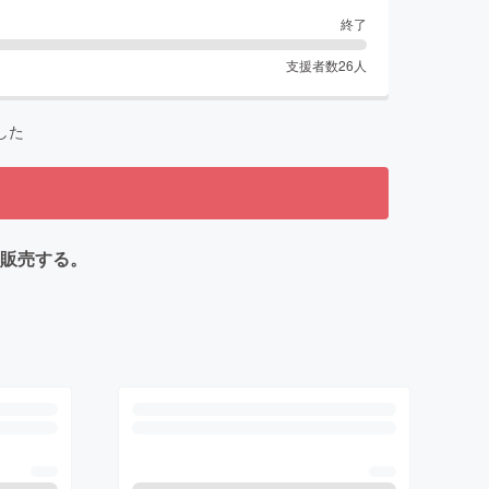
終了
支援者数
26
人
した
て販売する。