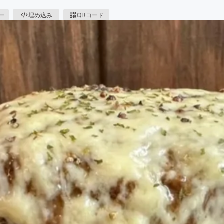
ピー
埋め込み
QRコード