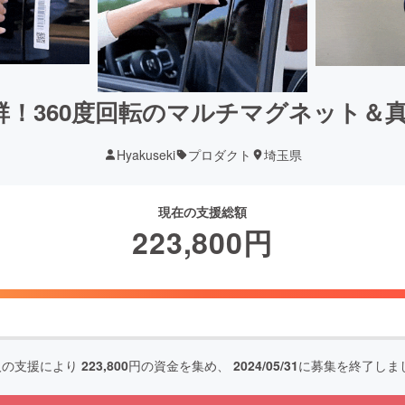
抜群！360度回転のマルチマグネット＆
Hyakuseki
プロダクト
埼玉県
現在の支援総額
223,800
円
人の支援により
223,800
円の資金を集め、
2024/05/31
に募集を終了しま