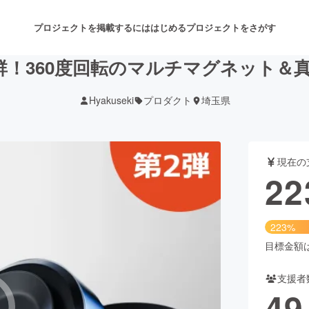
プロジェクトを掲載するには
はじめる
プロジェクトをさがす
抜群！360度回転のマルチマグネット＆
Hyakuseki
プロダクト
埼玉県
注目のリターン
注目の新着プロジェクト
募集終了が近いプロジェクト
も
現在の
音楽
舞台・パフォーマンス
22
ゲーム・サービス開発
フード・飲食店
223%
書籍・雑誌出版
アニメ・漫画
目標金額は1
支援者
チャレンジ
ビューティー・ヘルスケ
49