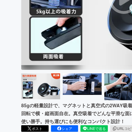
まちづくり・地域活性化
85gの軽量設計で、マグネットと真空式の2WAY吸
回転で横・縦画面自在。真空吸着でどんな平滑な面
使い勝手。持ち運びにも便利なコンパクト設計！
ポスト
シェア
LINEで送る
URLコ