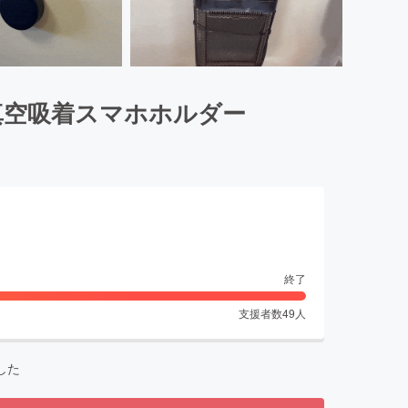
真空吸着スマホホルダー
終了
支援者数
49
人
した