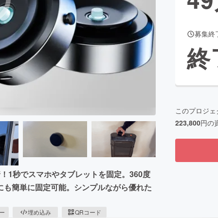
募集終
CAMPFIRE for Social Good
CAMPFIRE Creation
終
CAMPFIREふるさと納税
machi-ya
コミュニティ
このプロジェ
223,800
円の
着！1秒でスマホやタブレットを固定。360度
にも簡単に固定可能。シンプルながら優れた
ピー
埋め込み
QRコード