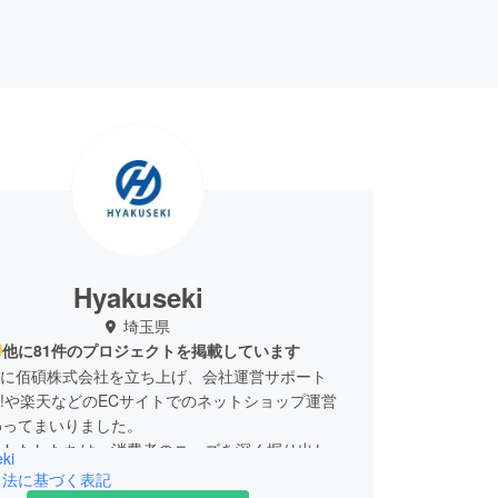
Hyakuseki
埼玉県
他に81件のプロジェクトを掲載しています
4月に佰碩株式会社を立ち上げ、会社運営サポート
oo!や楽天などのECサイトでのネットショップ運営
わってまいりました。
もわたしたちは、消費者のニーズを深く掘り出し、
ki
きの商品をそろえ、暮らしが豊かになる良品をみな
引法に基づく表記