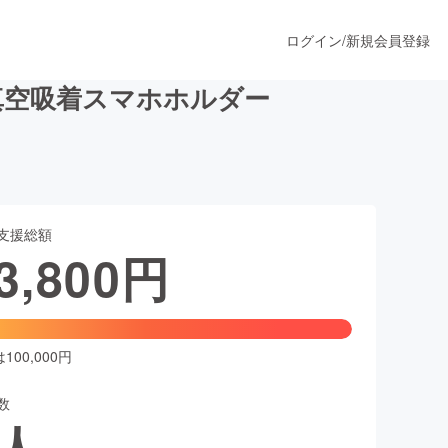
ログイン
/
新規会員登録
真空吸着スマホホルダー
うすぐ公開されます
支援総額
プロダクト
3,800
円
ファッション
スポーツ
00,000円
数
ア
ソーシャルグッド
人