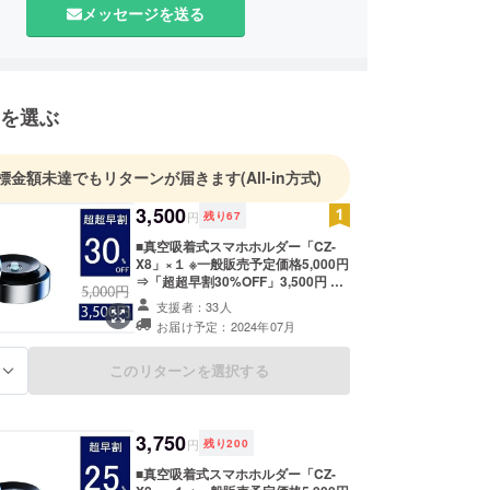
届けいたします。
メッセージを送る
名称 佰碩株式会社
在地 354-0041 埼玉県入間郡三芳町藤久保1031
先 TEL ：049-238-4406 メールアドレス
hyakuseki.jp
を選ぶ
では当該製品に対するお申し込み、質問等は受け付
ません。
者 松本 セツコ
標金額未達でもリターンが届きます
(All-in方式)
3,500
円
残り
67
■真空吸着式スマホホルダー「CZ-
X8」×１ ※一般販売予定価格5,000円
⇒「超超早割30%OFF」3,500円 ※
カラーはブラック、シルバーの2色
支援者：33人
からお選びいただけます。 ※お届け
お届け予定：2024年07月
時期は、生産、配送状況により遅れ
る可能性もございます。 ※税・送料
込の価格となります。 ※商品の仕
このリターンを選択する
る
様、デザインに関しましては一部変
更になる可能性もございます。ご了
承ください。
3,750
円
残り
200
■真空吸着式スマホホルダー「CZ-