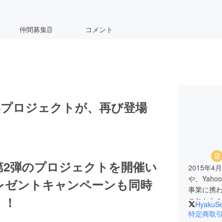
仲間募集
コメント
1
X8プロジェクトが、再び登場
第2弾のプロジェクトを開催い
2015年
や、Yah
レゼントキャンペーンも同時
事業に携
く！
これから
HyakuSe
感動と驚
特定商取