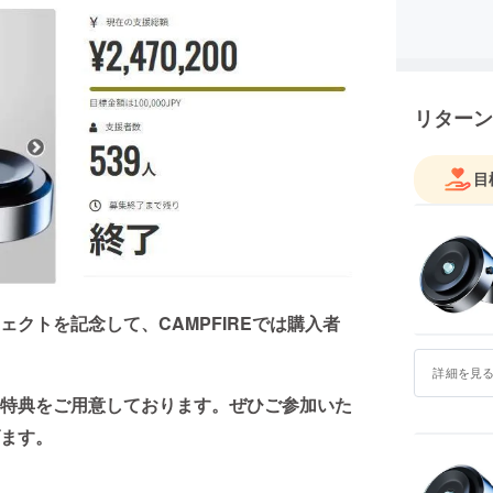
さまにお
事業者の
事業者の所
事業者の連絡
customer@
リターン
※こちら
けており
業務責任
目
クトを記念して、CAMPFIREでは購入者
詳細を見
特典をご用意しております。ぜひご参加いた
ます。