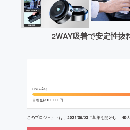
2WAY吸着で安定性
223
%達成
目標金額
100,000
円
このプロジェクトは、
2024/05/03
に募集を開始し、
49