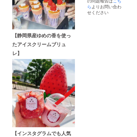
の問題報告は
こち
が出来
目安に
ら
よりお問い合わ
ます！
お召し
凍った
上がり
せください
ままお
くださ
弁当の
い）
デザー
トとし
【静岡県産ゆめの香を使っ
て 半解
凍の状
たアイスクリームブリュ
態でス
ムー
レ】
ジー
や、
ヨーグ
ルトと
混ぜて
も美味
しいで
す！ 果
物100％
だから
お子様
でも安
心です
配送：
冷凍
状態：
【インスタグラムでも人気
真空