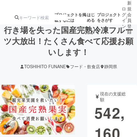
新
ロ
規
グ
会
プロジェクトを掲
はじ
プロジェクト
/
載するには
める
をさがす
イ
員
ン
登
行き場を失った国産完熟冷凍フルー
録
ツ大放出！たくさん食べて応援お願
いします！
人気のプロ
注目のリ
注目の新着プロ
募集終了が近いプ
もうすぐ公開
ジェクト
ターン
ジェクト
ロジェクト
されます
TOSHIHITO FUNANE
フード・飲食店
静岡県
アート・写真
音楽
現在の支援総
テクノロジー・ガジェット
ゲーム・サ
額
542,
映像・映画
書籍・雑誌
160
ビジネス・起業
チャレンジ