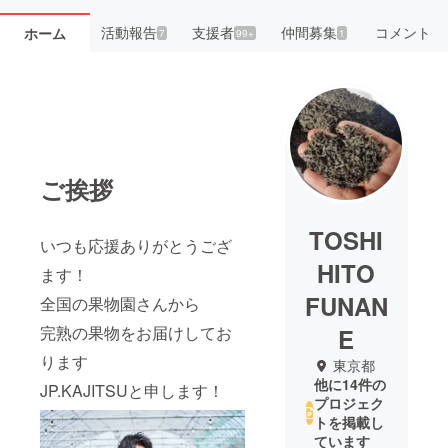
活動報告
支援者
仲間募集
コメント
ホーム
7
99+
1
ご挨拶
TOSHI
いつも応援ありがとうござ
HITO
ます！
FUNAN
全国の果物園さんから
完熟の果物をお届けしてお
E
ります
東京都
他に14件の
JP.KAJITSUと申します！
プロジェク
トを掲載し
ています