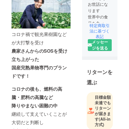
お世話にな
ります
世界中の食
品を食べて
特定商取引
知ることが
法に基づく
コロナ禍で観光果樹園など
大好きで、
表記
メッセー
が大打撃を受け
自分でも輸
ジを送る
入食品の会
農家さんからのSOSを受け
社を運営し
立ち上がった
ておりま
国産完熟果物専門のブラン
す！
リターンを
コロナの影
ドです！
響で何か世
選ぶ
の中に対し
コロナの後も、燃料の高
て出来るこ
騰・肥料の高騰など
目標金額
とはないか
未達でも
降りやまない困難の中
考え登録い
リターン
たしました
継続して支えていくことが
が届きま
す
(All-in
大切だと判断し
方式)