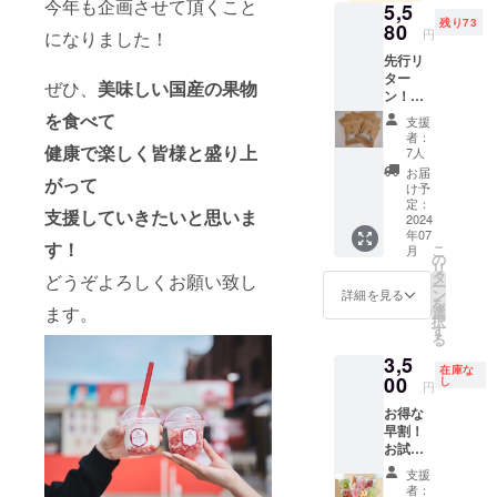
今年も企画させて頂くこと
5,5
残り73
80
円
になりました！
先行リ
ター
ぜひ、
美味しい国産の果物
ン！セ
イロン
を食べて
支援
認証 手
者：
摘み有
健康で楽しく皆様と盛り上
7人
機・紅
お届
がって
茶50包
け予
×2個 手
定：
支援していきたいと思いま
摘み有
2024
年07
機・
す！
こ
月
アール
の
リ
グレイ
タ
どうぞよろしくお願い致し
ー
紅茶50
ン
詳細を見る
を
包×2個
ます。
選
択
詰め合
す
る
わせ
3,5
セッ
在庫な
ト！
00
し
円
【セイ
お得な
ロン認
早割！
証！有
お試し
機紅茶
セット
100包＆
支援
お任せ
アール
者：