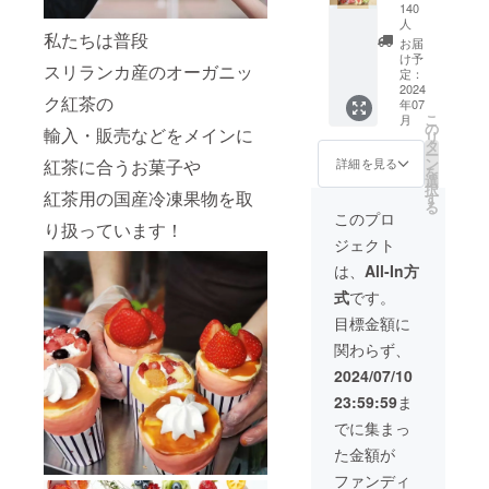
国産完
グレイ
140
熟！ 冷
紅茶100
人
私たちは普段
凍果物
包】 通
お届
合計
常7700
け予
スリランカ産のオーガニッ
1kg！
定：
円（紅
2024
通常
6000円
ク紅茶の
年07
5598円
+1000
こ
月
（商品
の
円+税）
輸入・販売などをメインに
リ
3800円
タ
先行特
ー
+送料
ン
典：
詳細を見る
紅茶に合うお菓子や
を
1350円
選
2120円
択
紅茶用の国産冷凍果物を取
+税）が
す
割引
る
支援早
※1杯辺
このプロ
り扱っています！
割で
り27円
ジェクト
2098円
でお楽
引き 全
しみい
は、
All-In方
国各地
ただけ
式
です。
の完熟
ます ス
いちご
リラン
目標金額に
や手摘
カ産・
関わらず、
みブ
ディン
ルーベ
ブラエ
2024/07/10
リー 完
リア
23:59:59
ま
熟りん
BOPF等
ごや奈
級100％
でに集まっ
良県産
使用！
た金額が
キウイ
・有機
など そ
紅茶50
ファンディ