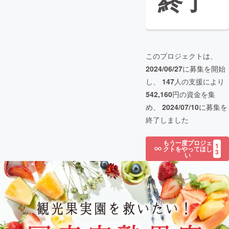
終了
このプロジェクトは、
2024/06/27
に募集を開始
し、
147
人の支援により
542,160
円の資金を集
め、
2024/07/10
に募集を
終了しました
もう一度プロジェ
1
クトをやってほし
3
い