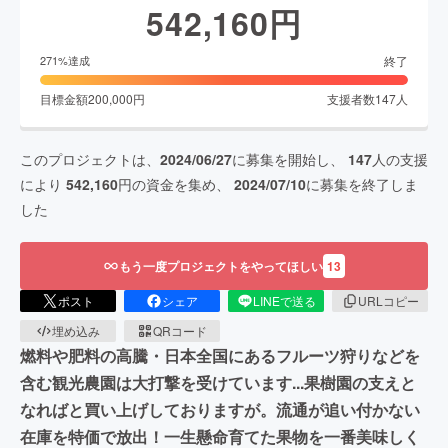
542,160
円
終了
271
%達成
目標金額
200,000
円
支援者数
147
人
このプロジェクトは、
2024/06/27
に募集を開始し、
147
人の支援
により
542,160
円の資金を集め、
2024/07/10
に募集を終了しま
した
もう一度プロジェクトをやってほしい
13
ポスト
シェア
LINEで送る
URLコピー
埋め込み
QRコード
燃料や肥料の高騰・日本全国にあるフルーツ狩りなどを
含む観光農園は大打撃を受けています...果樹園の支えと
なればと買い上げしておりますが。流通が追い付かない
在庫を特価で放出！一生懸命育てた果物を一番美味しく