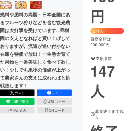
円
まちづくり・地域活性化
燃料や肥料の高騰・日本全国にあ
るフルーツ狩りなどを含む観光農
CAMPFIRE for Social Good
CAMPFIRE Creation
園は大打撃を受けています...果樹
271%
CAMPFIREふるさと納税
machi-ya
コミュニティ
園の支えとなればと買い上げして
目標金額は
200,000円
おりますが。流通が追い付かない
在庫を特価で放出！一生懸命育て
支援者数
た果物を一番美味しく食べて欲し
147
い！少しでも果物の価値が上がっ
て農家さんの支えに成れればと挑
人
戦致します！
ポスト
シェア
LINEで送る
URLコピー
埋め込み
QRコード
募集終了まで残
り