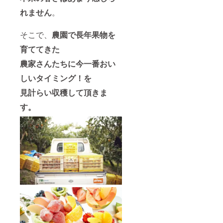
れません
。
そこで、
農園で長年果物を
育ててきた
農家さんたちに今一番おい
しいタイミング！を
見計らい収穫して頂きま
す。