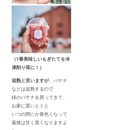
（1番美味しいもぎたてを冷
凍削り苺に！）
追熟と言いますが
、バナナ
などは追熟するので
緑のバナナを買ってきて、
お家に置いとくと
いつの間にか黄色くなって
最後は甘く黒くなりますよ