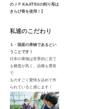
パッ
のＪＰ.KAJITSUの削り苺は
ク 賞
味期
きらぴ香を使用！】
限：
2024年
8月
私達のこだわり
１・国産の果物であるとい
うことです！
日本の果物は世界的に見て
も糖度が高く、品種も豊富
で
ものすごく愛情を込めて作
られていると感じます！