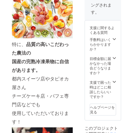
の時期
包×2
ングされま
にしか
パック
出回ら
・有機
す。
ない珍
アール
しい果
グレイ
物まで
紅茶50
支援に関するよ
勢ぞろ
包×2
くある質問
い！国
パック
産果物
手数料はいく
環境に
特に、
品質の高いこだわっ
が揃う
らかかります
優しい
のは完
か？
クラフ
た農法の
熟冷凍
トジッ
だから
目標金額に届
プ付き
国産の完熟冷凍果物に自信
こそ！
かなかった場
パッ
凍った
合どうなりま
ケージ
があります。
ままご
すか？
送料込
家庭の
都内スイーツ店やタピオカ
み・追
かき氷
支援で困った
跡付き
屋さん
機に入
時はどこに相
でお送
れて削
談したらいい
りいた
チーズケーキ店・パフェ専
るだけ
ですか？
します
で フ
賞味期
門店などでも
ルーツ
限
ヘルプページを
氷の出
2025年
見る
使用していただいておりま
来上が
2月（開
り！ 1
封後は
す！
パック
1-2ヵ月
このプロジェクト
で1人前
前後を