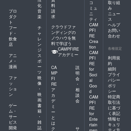
コ
取り組
化
料
ミュ
み
プロ
音
請
ニ
ニュー
ダク
楽
求
ティ
ス
ト
CAM
ヘルプ
クラウドファ
フー
チ
PFI
お問い
ンディングの
ド・
ャ
RE
合わせ
ノウハウを無
飲食
レ
Crea
料で学ぼう
店
ン
tion
各種規定
CAMPFIRE
ジ
CAM
アカデミー
アニ
ス
利用規
PFI
メ・
ポ
約
RE
漫画
ー
CA
説
細則
for
ツ
MP
明
プライ
Soci
ファ
映
FI
会
バシー
al
ッ
像
RE
・
ポリ
Goo
ショ
・
ア
相
シー
d
ン
映
カ
談
特定商
CAM
画
デ
会
取引法
PFI
ゲー
書
ミ
に基づ
RE
ム・
籍
ー
く表記
for
サー
・
と
情報セ
Ente
ビス
雑
は
キュリ
rtain
開発
誌
ク
サ
ティ方
men