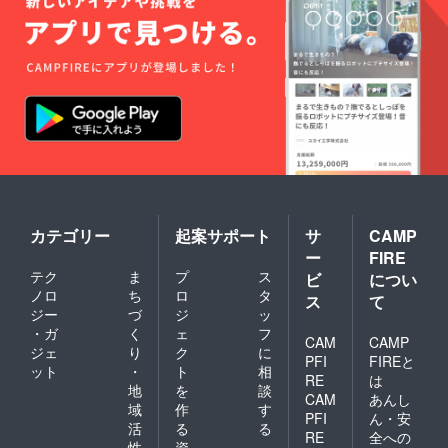
カテゴリー
起案サポート
サ
CAMP
ー
FIRE
テク
ま
プ
ス
ビ
につい
ノロ
ち
ロ
タ
ス
て
ジー
づ
ジ
ッ
・ガ
く
ェ
フ
CAM
CAMP
ジェ
り
ク
に
PFI
FIREと
ット
・
ト
相
RE
は
地
を
談
CAM
あんし
域
作
す
PFI
ん・安
活
る
る
RE
全への
性
資