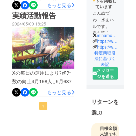
トを掲載し
人 （+218人）イリアム毎
もっと見る
ています
日配信によりﾌｫﾛﾜｰ数の向上
こんぬづ
実績活動報告
5月508人↓6月532人
わ！水面ハ
2024/05/09 18:25
ルです。
（+24人）TiK ToKの毎日投
息を吸うだ
minamo_haru11
稿によりﾌｫﾛﾜｰ数の向上5月
けで面白い
https://www.minamo-haru.com/
93人↓6月187人 （+94
女、鼓膜ぶ
https://www.youtube.com/channel/UCiILtY-ctPrpoAPjS0ELCQg
特定商取引
人）（2024/05/31 10：
ち破り系ラ
法に基づく
イバー、
00 現在）
表記
入室したら
メッセー
Xの毎日の運用によりﾌｫﾛﾜｰ
君もボクの
ジを送る
お兄ちゃん
数の向上4月198人↓5月687
お姉ちゃ
人 （+489人）イリアム毎
もっと見る
ん️！
日配信によりﾌｫﾛﾜｰ数の向上
井戸水育ち
リターンを
4月 455人↓5月 508人
の田舎っ
1
選ぶ
ぺ！よろし
（+53人）TiK ToKの毎日投
くお願いし
稿によりﾌｫﾛﾜｰ数の向上4
ます！
目標金額
月 0人↓5月 93人
未達でも