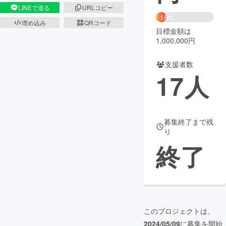
LINEで送る
URLコピー
18%
まちづくり・地域活性化
埋め込み
QRコード
目標金額は
1,000,000円
CAMPFIRE for Social Good
CAMPFIRE Creation
支援者数
CAMPFIREふるさと納税
machi-ya
コミュニティ
17
人
募集終了まで残
り
終了
このプロジェクトは、
2024/05/09
に募集を開始