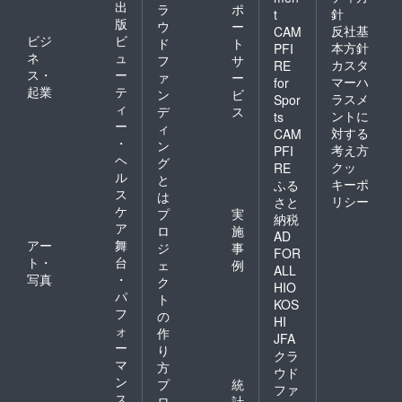
出
ラ
ポ
針
t
版
ウ
ー
反社基
CAM
ビジ
ビ
ド
ト
本方針
PFI
ネ
ュ
フ
サ
カスタ
RE
ス・
ー
ァ
ー
マーハ
for
起業
テ
ン
ビ
ラスメ
Spor
ィ
デ
ス
ントに
ts
ー
ィ
対する
CAM
・
ン
考え方
PFI
ヘ
グ
クッ
RE
ル
と
キーポ
ふる
ス
は
リシー
さと
ケ
プ
実
納税
ア
ロ
施
AD
アー
舞
ジ
事
FOR
ト・
台
ェ
例
ALL
写真
・
ク
HIO
パ
ト
KOS
フ
の
HI
ォ
作
JFA
ー
り
クラ
マ
方
ウド
ン
プ
統
ファ
ス
ロ
計