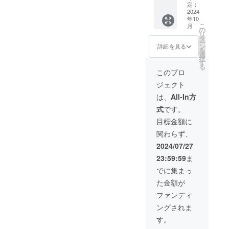
2024年
ます。
定：
10月31
2024
年10
日（木
こ
月
曜日）
の
リ
頃の開
タ
ー
催予定
ン
詳細を見る
を
（※live
選
択
2ｄ完成
す
る
次第の
このプロ
ご案内
ジェクト
になり
ま
は、
All-In方
す。）
式
です。
・支援
者様と
目標金額に
の連絡
関わらず、
方法：
Xorディ
2024/07/27
スコー
23:59:59
ま
ドにて
ご連絡
でに集まっ
いたし
た金額が
ます。
ファンディ
ングされま
す。