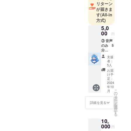
リターン
（2024/05/09 18：00 現
が届きま
在）
す
(All-in
方式)
5,0
00
円
③ 音声
のみ 5
分
¥5,000
支援
・日
者：
時：
5人
2024年
お届
10月31
け予
日（木
定：
曜日）
2024
年10
頃の開
こ
月
催予定
の
リ
（※live
タ
ー
2ｄ完成
ン
詳細を見る
を
次第の
選
択
ご案内
す
る
になり
10,
ま
す。）
000
円
・支援