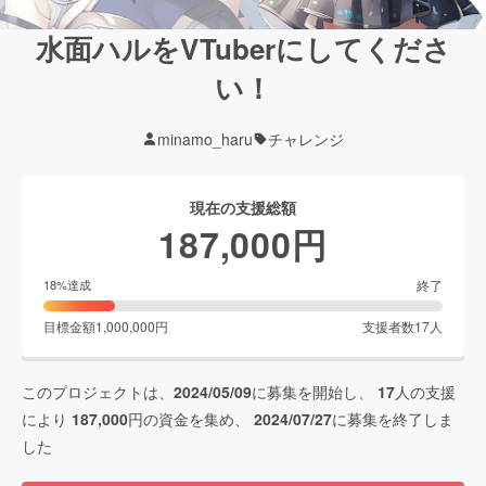
水面ハルをVTuberにしてくださ
い！
minamo_haru
チャレンジ
現在の支援総額
187,000
円
終了
18
%達成
目標金額
1,000,000
円
支援者数
17
人
このプロジェクトは、
2024/05/09
に募集を開始し、
17
人の支援
により
187,000
円の資金を集め、
2024/07/27
に募集を終了しま
した