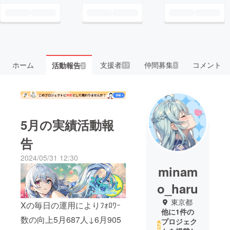
ホーム
支援者
仲間募集
コメント
活動報告
17
1
2
5月の実績活動報
告
2024/05/31 12:30
minam
o_haru
東京都
Xの毎日の運用によりﾌｫﾛﾜｰ
他に1件の
数の向上5月687人↓6月905
プロジェク