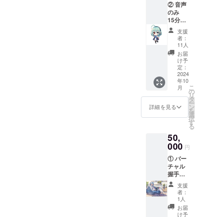
② 音声
者様と
のみ
の連絡
15分
方法：
¥10,000
Xorディ
支援
・日
スコー
者：
時：
ドにて
11人
2024年
ご連絡
お届
10月31
いたし
け予
日（木
ます。
定：
曜日）
2024
年10
頃の開
こ
月
催予定
の
リ
（※live
タ
ー
2ｄ完成
ン
詳細を見る
を
次第の
選
択
ご案内
す
る
になり
50,
ま
す。）
000
円
・支援
① バー
者様と
チャル
の連絡
握手会
方法：
（1対1
Xorディ
支援
の通
スコー
者：
話） 5
ドにて
1人
分 ・日
ご連絡
お届
時：
いたし
け予