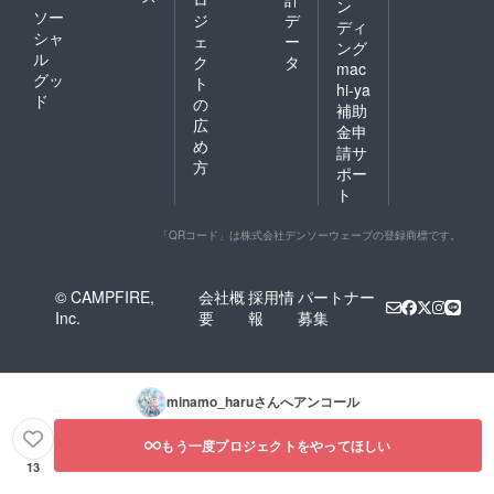
ン
ソー
ジ
デ
ディ
シャ
ェ
ー
ング
ル
ク
タ
mac
グッ
ト
hi-ya
ド
の
補助
広
金申
め
請サ
方
ポー
ト
「QRコード」は株式会社デンソーウェーブの登録商標です。
© CAMPFIRE,
会社概
採用情
パートナー
Inc.
要
報
募集
minamo_haru
さんへアンコール
もう一度プロジェクトをやってほしい
13