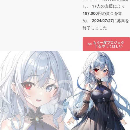
し、
17
人の支援により
187,000
円の資金を集
め、
2024/07/27
に募集を
終了しました
もう一度プロジェク
トをやってほしい