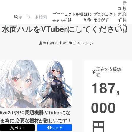
新
ロ
規
グ
会
プロジェクトを掲
はじ
プロジェクト
/
載するには
める
をさがす
イ
員
ン
登
水面ハルをVTuberにしてください！
録
minamo_haru
チャレンジ
人気のプロ
注目のリ
注目の新着プロ
募集終了が近いプ
もうすぐ公開
ジェクト
ターン
ジェクト
ロジェクト
されます
現在の支援総
額
アート・写真
音楽
187,
テクノロジー・ガジェット
ゲーム・サ
000
映像・映画
書籍・雑誌
live2dやPC周辺機器 VTuberにな
円
る為に 必要な機材が欲しいです！
ビジネス・起業
チャレンジ
ポスト
シェア