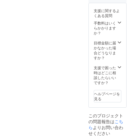
支援に関するよ
くある質問
手数料はいく
らかかります
か？
目標金額に届
かなかった場
合どうなりま
すか？
支援で困った
時はどこに相
談したらいい
ですか？
ヘルプページを
見る
このプロジェクト
の問題報告は
こち
ら
よりお問い合わ
せください