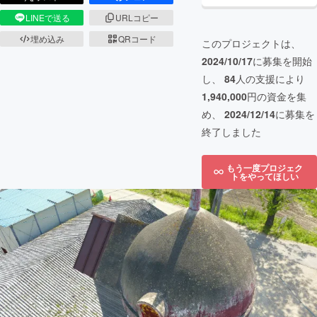
LINEで送る
URLコピー
埋め込み
QRコード
このプロジェクトは、
2024/10/17
に募集を開始
し、
84
人の支援により
1,940,000
円の資金を集
め、
2024/12/14
に募集を
終了しました
もう一度プロジェク
トをやってほしい