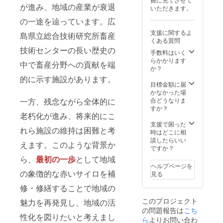
が進み、地域の産業が衰退
いただきます。
の一途を辿っています。広
支援に関するよ
島県立総合技術研究所畜産
くある質問
技術センターの長い歴史の
手数料はいく
らかかります
中で畜産分野への貢献を端
か？
的に示す施設があります。
目標金額に届
かなかった場
一方、残念ながら全体的に
合どうなりま
すか？
老朽化が進み、将来的にこ
支援で困った
れら施設の維持は困難と考
時はどこに相
談したらいい
えます。このような背景か
ですか？
ら、
最初の一歩
として地域
ヘルプページを
の象徴的な赤いサイロを補
見る
修・修繕することで地域の
このプロジェクト
魅力を再発見し、地域の活
の問題報告は
こち
性化を図りたいと考えまし
ら
よりお問い合わ