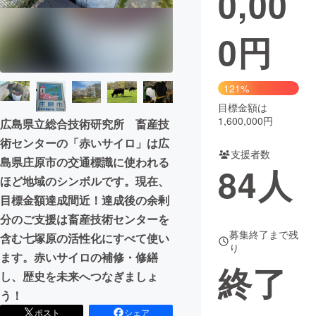
0,00
まちづくり・地域活性化
0
円
CAMPFIRE for Social Good
CAMPFIRE Creation
121%
CAMPFIREふるさと納税
machi-ya
コミュニティ
目標金額は
1,600,000円
広島県立総合技術研究所 畜産技
術センターの「赤いサイロ」は広
支援者数
島県庄原市の交通標識に使われる
84
人
ほど地域のシンボルです。現在、
目標金額達成間近！達成後の余剰
分のご支援は畜産技術センターを
募集終了まで残
含む七塚原の活性化にすべて使い
り
ます。赤いサイロの補修・修繕
終了
し、歴史を未来へつなぎましょ
う！
ポスト
シェア