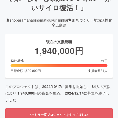
いサイロ復活！」
shobaramanabinomatidukuriiinnkai
まちづくり・地域活性化
広島県
現在の支援総額
1,940,000
円
終了
121
%達成
目標金額
1,600,000
円
支援者数
84
人
このプロジェクトは、
2024/10/17
に募集を開始し、
84
人の支援
により
1,940,000
円の資金を集め、
2024/12/14
に募集を終了し
ました
もう一度プロジェクトをやってほしい