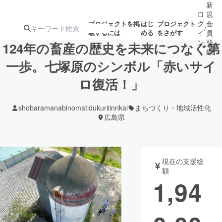
新
ロ
規
グ
会
プロジェクトを掲
はじ
プロジェクト
/
載するには
める
をさがす
イ
員
ン
登
124年の畜産の歴史を未来につなぐ第
録
一歩。七塚原のシンボル「赤いサイ
ロ復活！」
人気のプロ
注目のリ
注目の新着プロ
募集終了が近いプ
もうすぐ公開
ジェクト
ターン
ジェクト
ロジェクト
されます
shobaramanabinomatidukuriiinnkai
まちづくり・地域活性化
広島県
アート・写真
音楽
テクノロジー・ガジェット
ゲーム・サ
現在の支援総
額
1,94
映像・映画
書籍・雑誌
ビジネス・起業
チャレンジ