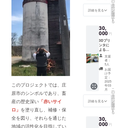
乳。現
の
表示は
リ
す。あ
段階で
タ
お届け
ー
なたの
は市場
ン
商品の
詳細を見る
を
お家に
に出
選
ラベル
択
あのサ
回って
す
に表記
る
イロ
いない
されま
30,
が！畜
激レア
す。 商
産技術
000
商品と
品開封
円
セン
なりま
前には
3Dプリ
ターの
す。こ
必ずお
ンタに
セン
の機会
届けの
よるサ
ター長
に是非
リター
イロの
が一生
ご賞味
ンに貼
支援
ミニ
懸命作
くださ
付され
者：
チュア
りまし
い。原
5人
たラベ
モデル
た。ペ
材料及
ルや注
お届
（Mサ
ン立て
び添加
け予
意書き
イズ）
にもな
定：
物等の
をご確
です。
2025
りま
食品表
認くだ
このプロジェクトでは、庄
年03
大きさ
す。
示はお
さい。
こ
月
は手の
の
届け商
原市のシンボルであり、畜
リ
ひらサ
タ
品のラ
ー
イズで
産の歴史深い
「赤いサイ
ン
ベルに
詳細を見る
を
す。あ
選
表記さ
択
ロ」
を塗り直し、補修・保
なたの
す
れま
る
お家に
す。 商
全を図り、それらを通じた
30,
あの七
品開封
塚原記
000
前には
円
地域の活性化を目指してい
念館