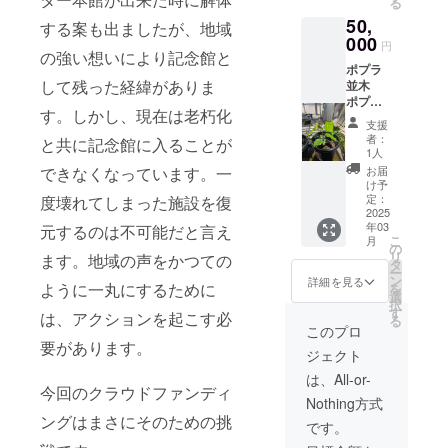
る
どう
なりま
必ずお
50,
ぞ。畜
す。こ
する案も出ましたが、地域
届けの
産技術
000
の機会
リター
円
の強い想いにより記念館と
セン
に是非
ンに貼
ポプラ
ターの
ご賞味
付され
して残った経緯がありま
並木
セン
くださ
たラベ
ポプラ
ター長
い。原
ルや注
す。しかし、現在は老朽化
のク
が一生
材料及
意書き
支援
ローン
懸命作
び添加
をご確
者：
と共に記念館に入ることが
苗木で
りまし
物等の
1人
認くだ
す。県
た。小
食品表
できなくなっています。一
さい。
お届
立広島
物入れ
示はお
け予
大学の
になり
定：
度壊れてしまった施設を復
届け商
協力で
2025
ます。※
品のラ
年03
元するのは不可能だと言え
誕生し
画像は
ベルに
こ
月
た商品
Mサイ
の
表記さ
リ
ます。地域の声をかつての
です。
ズのも
タ
れま
ー
風光明
ので
ン
す。 商
詳細を見る
ように一丸にするために
を
媚な畜
す。
選
品開封
択
産技術
す
前には
は、アクションを起こす必
る
セン
必ずお
このプロ
ターの
要があります。
届けの
ジェクト
クロー
リター
ン苗
ンに貼
は、All-or-
木。皆
今回のクラウドファンディ
付され
Nothing方式
さんも
たラベ
ングはまさにそのための挑
北海道
ルや注
です。
のよう
意書き