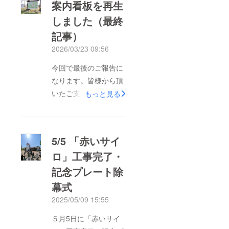
案内看板を再生
しました（最終
記事）
2026/03/23 09:56
今回で最後のご報告に
なります。皆様から頂
いたご支援のおかげさ
もっと見る
まで畜産技術センター
の赤いサイロが復活
し、数カ月が経ちまし
5/5 「赤いサイ
た。ご支援の余剰金を
ロ」工事完了・
この度、施設内の老朽
記念プレート除
化した「案内看板の再
生」に使わせて頂きま
幕式
した。内容も現在に合
2025/05/09 15:55
わせたものになってい
５月5日に「赤いサイ
ます。畜産技術セン