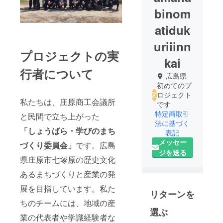
binom
atiduk
uriiinn
プロジェクトの実
kai
行者について
広島県
初めてのプ
ロジェクト
私たちは、庄原商工会議所
です
特定商取引
と民間で立ち上がった
法に基づく
「しょうばら・学びのまち
表記
メッセー
づくり委員会」
です。広島
ジを送る
県庄原市七塚原の歴史文化
あるまちづくりと産業の発
展を目指しています。私た
リターンを
ちのチームには、地域の産
選ぶ
業の代表者や学識経験者な