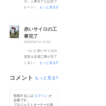
ロ」工事完了と記念プ
ターをお越しの際は是
レートの除幕式を開催
もっと見る
非見て頂きたいと思い
しました。当日は天気
ます。今までありがと
も良く写生大会の参加
うございました！
者もサイロをモチーフ
赤いサイロの工
に写生をしていまし
事完了
た。七塚原のシンボル
2025/04/14 13:02
としてこれからも愛さ
れていくと思います。
ついに赤いサイロの
当日の様子はNHKの報
塗装＆足場工事が完了
道（下記アドレス）か
しました。綺麗になっ
もっと見る
ら観ることが出来ま
たサイロを是非見に来
す。
てください！ ５月５
コメント
もっと見る
https://www3.nhk.or.jp/
日の七塚原写生大会で
lnews/hiroshima/2025
も、開会式の後（9：
0508/4000029412.ht
40くらい～）ご支援者
投稿するには
ログイン
が
mlまた、中国新聞、読
のお名前を刻んだプ
必要です。
売新聞でも5/6の記事
レートの除幕式を開催
プロジェクトオーナーの承