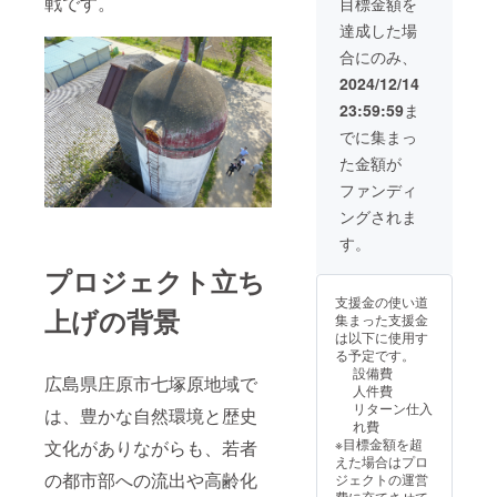
戦です。
目標金額を
な風景
をご確
を再現
認くだ
達成した場
してみ
さい。
合にのみ、
ません
か？
2024/12/14
23:59:59
ま
でに集まっ
た金額が
ファンディ
ングされま
す。
プロジェクト立ち
支援金の使い道
上げの背景
集まった支援金
は以下に使用す
る予定です。
設備費
広島県庄原市七塚原地域で
人件費
リターン仕入
は、豊かな自然環境と歴史
れ費
※目標金額を超
文化がありながらも、若者
えた場合はプロ
の都市部への流出や高齢化
ジェクトの運営
費に充てさせて