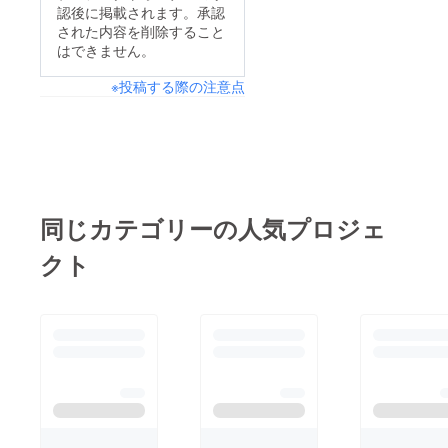
で扱っていただいてい
認後に掲載されます。承認
します。 先着順です
ますのでご確認くださ
された内容を削除すること
が記念品なども用意し
はできません。
い。記念プレートはサ
ていますので一緒に赤
イロの近くに掲示して
※投稿する際の注意点
いサイロ復活を祝いま
ありますのでご確認頂
しょう♪ ご参加よろ
ければと思います。
しくお願いします。
まことにありがとうご
ざいました！
同じカテゴリーの人気プロジェ
クト