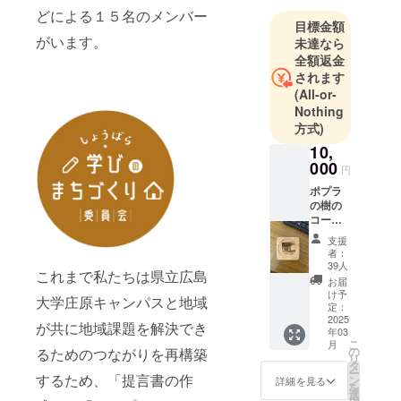
どによる１５名のメンバー
目標金額
がいます。
未達なら
全額返金
されます
(All-or-
Nothing
方式)
10,
000
円
ポプラ
の樹の
コース
ター
支援
畜産技
者：
術セン
39人
これまで私たちは県立広島
ターの
お届
ポプラ
け予
大学庄原キャンパスと地域
並木を
定：
デザイ
2025
が共に地域課題を解決でき
年03
ンした
こ
月
コース
の
るためのつながりを再構築
リ
ターで
タ
ー
す。デ
するため、「提言書の作
ン
詳細を見る
を
ザイン
選