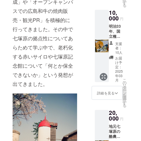
択
成」や「オープンキャンパ
は検討
す
る
中で
スでの広島和牛の焼肉販
10,
す。商
品サイ
000
円
売・観光PR」を積極的に
ズは8×8
明治33
㎝で
行ってきました。その中で
年、国
す。
立種牛
七塚原の拠点性についてあ
牧場時
支援
代より
らためて学ぶ中で、老朽化
者：
商品開
10人
する赤いサイロや七塚原記
発され
お届
てきた
け予
念館について「何とか保全
元祖、
定：
和泉光
2025
できないか」という発想が
年03
和堂の
こ
月
乳団
の
出てきました。
リ
子。水
タ
ー
を一滴
ン
詳細を見る
を
も使わ
選
択
ず栄養
す
る
満点で
20,
美味し
いお菓
000
円
子。贈
地元七
り物に
塚原の
もどう
酪農家
ぞ。 ・