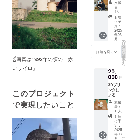
大田牧
名称:乳
支援
場によ
団子
者：
る新商
内容
4人
品「七
量：9個
お届
塚牛
入り、
け予
乳 200
保存方
定：
ｍｌ 1
2025
法：冷
年03
本」低
暗所、
こ
月
温殺菌
賞味期
の
リ
ノンホ
限：30
タ
ー
モ牛乳
日 ・原
ン
詳細を見る
を
で味わ
産国、
選
☝写真は1992年の頃の「赤
択
い豊
産地：
す
る
か、懐
広島県
いサイロ」
20,
かしい
庄原市
風味の
000
・原材
円
美味し
料 牛
3Dプリ
い牛乳
乳、餠
ンタに
です。
このプロジェクト
粉、は
よるサ
試飲や
ちみ
イロの
テスト
つ ア
で実現したいこと
支援
復元ミ
販売で
レル
者：
ニチュ
しか飲
ギー表
11人
アモデ
むこと
示 乳
お届
ル（Sサ
が出来
原材料
け予
イズ）
ない
定：
及び添
です。
2025
超・限
加物等
年03
4cmく
定牛
の食品
こ
月
らいで