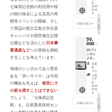
乳 900
乳。現
定：
七塚原記念館の利活用や桜
ｍｌ 1
2025
段階で
年03
本」低
は市場
の樹の保全による花見の再
こ
月
温殺菌
に出
の
リ
ノンホ
回って
タ
開等イベントの開催、そし
ー
モ牛乳
いない
ン
詳細を見る
を
で懐か
激レア
選
て周辺の県立広島大学庄原
択
しい風
商品と
す
る
味の美
キャンパスや国営備北丘陵
なりま
50,
味しい
す。こ
公園などを活かした
日本農
牛乳で
000
の機会
円
す。試
に是非
業遺産など
への登録を挑戦
3Dプリ
飲やテ
ご賞味
ンタに
スト販
くださ
することを考えています。
よるサ
売でし
い。原
イロの
か飲む
材料及
支援
復元ミ
ことが
び添加
者：
地域のシンボルであり歴史
ニチュ
出来な
物等の
13人
アモデ
い超限
食品表
ある「赤いサイロ」は今回
お届
ル（Lサ
定牛
示はお
け予
イズ）
の機会を失えば、
後世にそ
乳。現
定：
届け商
です。
2025
段階で
品のラ
年03
の姿を残すことはできない
あなた
は市場
ベルに
こ
月
のお家
に出
の
表記さ
リ
でしょう。「七塚原記念
にサイ
回って
タ
れま
ー
ロが！
いない
ン
す。 商
詳細を見る
館」も、以前畜産技術セン
を
小物入
激レア
選
品開封
択
れにも
商品と
す
前には
ター本館が出来た時に解体