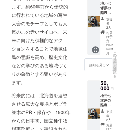
必ずお
地元七
が！畜
届けの
ます。約60年前から伝統的
塚原の
産技術
リター
酪農家
セン
に行われている地域の写生
ンに貼
大田牧
ターの
付され
支援
場によ
セン
大会のモチーフとしても人
たラベ
者：
る新商
ター長
2人
ルや注
気のこの赤いサイロへ、未
品「七
が一生
意書き
お届
塚牛
懸命作
け予
をご確
来に向けた積極的なアク
乳 200
りまし
定：
認くだ
ｍｌ×2
2025
た。印
さい。
ションをすることで地域住
年03
本」低
鑑など
こ
月
温殺菌
の小物
の
民の意識を高め、歴史文化
リ
ノンホ
入れに
タ
ー
モ牛乳
なりま
ン
などの学びのある地域づく
詳細を見る
を
で懐か
す。
選
択
しい風
りの象徴とする狙いがあり
す
る
味の美
ます。
50,
味しい
牛乳で
000
円
す。試
将来的には、北海道を連想
地元七
飲やテ
塚原の
スト販
させる広大な農場とポプラ
酪農家
売でし
大田牧
か飲む
並木のPR・保存や、1900年
支援
場によ
ことが
者：
る新商
出来な
からの日本初、国立種牛牧
2人
品「七
い超限
お届
塚牛
場事務所として建設された
定牛
け予