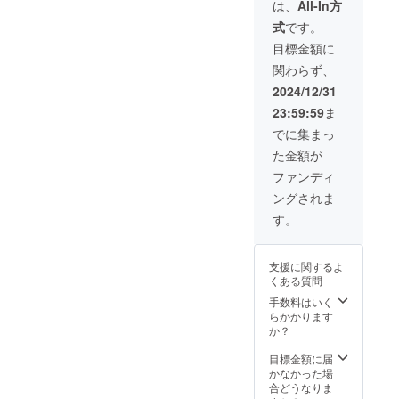
リー
援は、
は、
All-In方
ださいませ。
ズ・ブ
新たな
たします。※通常受付対応時
式
です。
ラック
新製品
／
展開へ
間は、平日の11:00-16:00と
目標金額に
デュー
の開発
関わらず、
ロンタ
なります。（土・日・祝は
費用な
イプ）
どに利
2024/12/31
お休みです）内容によって
を1点、
用させ
23:59:59
ま
お届け
ていた
は、返答にお時間をいただ
いたし
だきま
でに集まっ
ます。
す。
きますこと、予めご了承く
た金額が
・一般
販売価
ださいませ。※誠に勝手なが
ファンディ
格から
ら、下記期間は当社休業日
ングされま
の特価
とした
す。
とさせていただきます。
上で、
今回の
2024年12月27日(金)〜2025
リター
支援に関するよ
ン価格
年1月5日(日）お問い合わせ
くある質問
となり
のご返信につきましては営
ます。
手数料はいく
（一般
らかかります
業日に順次対応いたしま
販売価
か？
格：
す。お待たせしまして恐れ
「デイ
目標金額に届
ズポー
入りますが、ご理解の程お
かなかった場
チ（日
合どうなりま
願いいたします。