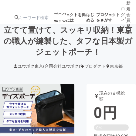
新
ロ
規
グ
会
プロジェクトを掲
はじ
プロジェクト
/
載するには
める
をさがす
イ
員
ン
登
立てて置けて、スッキリ収納！東京
録
の職人が縫製した、タフな日本製ガ
ジェットポーチ！
人気のプロ
注目のリ
注目の新着プロ
募集終了が近いプ
もうすぐ公開
ジェクト
ターン
ジェクト
ロジェクト
されます
ユウボク東京(合同会社ユウボク)
プロダクト
東京都
アート・写真
音楽
現在の支援総
テクノロジー・ガジェット
ゲーム・サ
額
0
円
映像・映画
書籍・雑誌
0%
ビジネス・起業
チャレンジ
目標金額は10,000