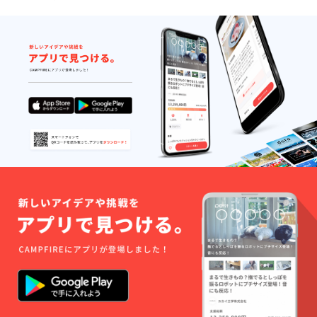
宛にご
相談く
ださい)
・リ
ターン
価格は
税込で
す。 ▼
お届け
に関し
まして
・リ
ターン
発送予
定は
2025年
1月上旬
頃を予
定して
おりま
す。 ・
詳細は
随時活
動報告
ならび
に、
メッ
セージ