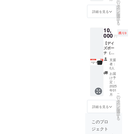
のリ
の
https://www.instagram.com/y
リ
ターン
タ
https://www.youboku.tokyo/X
ー
は含ま
ン
ouboku_tokyo/--------------
詳細を見る
を
れてお
(Twitter）：
選
択
【当社お問い合わせ先】-----
りませ
す
る
https://x.com/youboku_spFa
ん】 ご
---------・プロジェクトペー
10,
支援い
cebook：
残り3
ただい
000
円
ジ https://camp-
た皆様
https://www.facebook.com/y
【デイ
には、
fire.jp/projects/758101/view
ズポー
ユウボ
ouboku.tokyo/Instagram：
チ（日
にある[メッセージを送る]
ク東京
本製シ
https://www.instagram.com/y
より
支援
ボタンから（当社返信は
リー
CAMPF
者：
ouboku_tokyo/--------------
ズ・ブ
IREの
0人
メッセージ経由でお返しい
ラック
メッ
お届
【当社お問い合わせ先】-----
／
セージ
け予
たします）から、お願いい
デュー
機能を
定：
---------・プロジェクトペー
ロンタ
2025
たします。※通常受付対応時
通じ
年01
イ
ジ https://camp-
て、御
こ
月
間は、平日の11:00-16:00と
プ） 1
礼のご
の
リ
fire.jp/projects/758101/view
点】 ▼
連絡を
タ
なります。（土・日・祝は
ー
リター
させて
ン
詳細を見る
にある[メッセージを送る]
を
ン紹介
いただ
選
お休みです）内容によって
択
・デイ
きま
す
ボタンから（当社返信は
る
ズポー
は、返答にお時間をいただ
す。 い
このプロ
チ（日
メッセージ経由でお返しい
ただい
ジェクト
きますこと、予めご了承く
本製シ
たご支
たします）から、お願いい