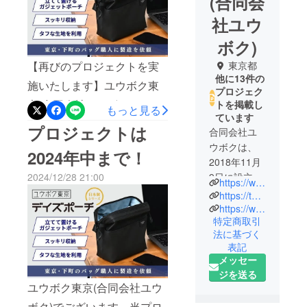
(合同会
社ユウ
ボク)
【再びのプロジェクトを実
東京都
他に13件の
施いたします】ユウボク東
プロジェク
京(合同会社ユウボク)でござ
トを掲載し
もっと見る
ています
います。当プロジェクト
プロジェクトは
合同会社ユ
ページをご覧いただきまし
ウボクは、
2024年中まで！
て、ありがとうございま
2018年11月
9日に設立し
2024/12/28 21:00
す。当製品「デイズポーチ
https://www.youboku.tokyo/
ました。同
https://twitter.com/youboku_sp/
（日本製シリーズ／デュー
時に「ワー
https://www.instagram.com/youboku_tokyo/
ロンタイプ）」ですが、改
特定商取引
クスタイル
法に基づく
ブランド”ユ
めてのプロジェクトを2月2
表記
ウボク東
日12時より実施いたしま
メッセー
京”」も立ち
ジを送る
す。プロジェクトページは
上げまし
ユウボク東京(合同会社ユウ
https://camp-
た。ユウボ
ボク)でございます。当プロ