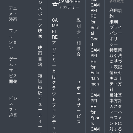
各種規定
CAMPFIRE
ジ
CAM
アカデミー
アニ
ス
利用規
PFI
メ・
ポ
約
RE
漫画
ー
CA
説
細則
for
ツ
MP
明
プライ
Soci
ファ
映
FI
会
バシー
al
ッ
像
RE
・
ポリ
Goo
ショ
・
ア
相
シー
d
ン
映
カ
談
特定商
CAM
画
デ
会
取引法
PFI
ゲー
書
ミ
に基づ
RE
ム・
籍
ー
く表記
for
サー
・
と
情報セ
Ente
ビス
雑
は
キュリ
rtain
開発
誌
ク
サ
ティ方
men
出
ラ
ポ
針
t
版
ウ
ー
反社基
CAM
ビジ
ビ
ド
ト
本方針
PFI
ネ
ュ
フ
サ
カスタ
RE
ス・
ー
ァ
ー
マーハ
for
起業
テ
ン
ビ
ラスメ
Spor
ィ
デ
ス
ントに
ts
ー
ィ
対する
CAM
・
ン