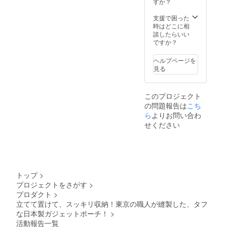
本製シ
すか？
リー
ズ・ブ
支援で困った
ラック
時はどこに相
／
談したらいい
デュー
ですか？
ロンタ
イ
ヘルプページを
プ）」
見る
11,800
円（税
込））
このプロジェクト
・送料
の問題報告は
こち
は当社
が負担
ら
よりお問い合わ
いたし
せください
まし
て、発
送手配
いたし
ます。
(国内配
トップ
>
送の
プロジェクトをさがす
>
み ※海
プロダクト
>
外発送
ご希望
立てて置けて、スッキリ収納！東京の職人が縫製した、タフ
の場合
な日本製ガジェットポーチ！
>
は当社
活動報告一覧