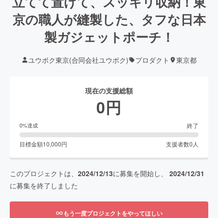
立てて置けて、スッキリ収納！東
京の職人が縫製した、タフな日本
製ガジェットポーチ！
ユウボク東京(合同会社ユウボク)
プロダクト
東京都
現在の支援総額
0
円
終了
0
%達成
目標金額
10,000
円
支援者数
0
人
このプロジェクトは、
2024/12/13
に募集を開始し、
2024/12/31
に募集を終了しました
もう一度プロジェクトをやってほしい