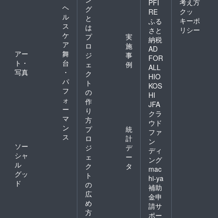
考え方
PFI
ヘ
グ
クッ
RE
ル
と
キーポ
ふる
ス
は
リシー
さと
ケ
プ
実
納税
ア
ロ
施
AD
アー
舞
ジ
事
FOR
ト・
台
ェ
例
ALL
写真
・
ク
HIO
パ
ト
KOS
フ
の
HI
ォ
作
JFA
ー
り
クラ
マ
方
ウド
ン
プ
統
ファ
ス
ロ
計
ン
ソー
ジ
デ
ディ
シャ
ェ
ー
ング
ル
ク
タ
mac
グッ
ト
hi-ya
ド
の
補助
広
金申
め
請サ
方
ポー