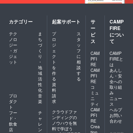
にてご
案内い
たしま
す。 ▼
ご注意
カテゴリー
起案サポート
サ
CAMP
くださ
ー
FIRE
い ・プ
テク
ま
プ
ス
ロジェ
ビ
につい
クト本
ノロ
ち
ロ
タ
ス
て
文中の
ジー
づ
ジ
ッ
「ご注
・ガ
く
ェ
フ
意くだ
CAM
CAMP
ジェ
り
ク
に
さい」
PFI
FIREと
ット
・
ト
相
に記載
RE
は
しまし
地
を
談
CAM
あんし
た文章
域
作
す
PFI
ん・安
を必ず
活
る
る
ご確認
RE
全への
性
資
くださ
コ
取り組
化
料
い。
ミュ
み
プロ
音
請
ニ
ニュー
ダク
楽
求
ティ
ス
ト
CAM
ヘルプ
クラウドファ
フー
チ
PFI
お問い
ンディングの
ド・
ャ
RE
合わせ
ノウハウを無
飲食
レ
Crea
料で学ぼう
店
ン
tion