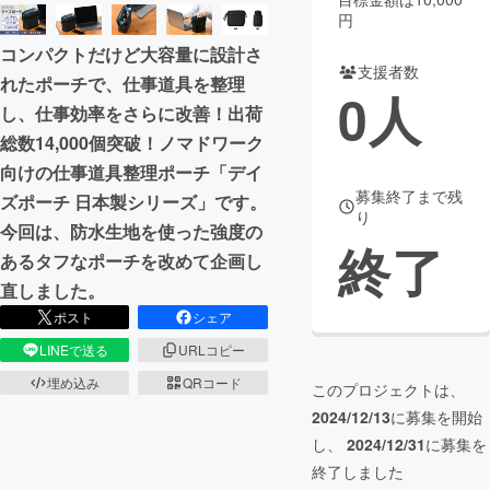
円
まちづくり・地域活性化
コンパクトだけど大容量に設計さ
支援者数
れたポーチで、仕事道具を整理
0
人
CAMPFIRE for Social Good
CAMPFIRE Creation
し、仕事効率をさらに改善！出荷
CAMPFIREふるさと納税
machi-ya
コミュニティ
総数14,000個突破！ノマドワーク
向けの仕事道具整理ポーチ「デイ
募集終了まで残
ズポーチ 日本製シリーズ」です。
り
今回は、防水生地を使った強度の
終了
あるタフなポーチを改めて企画し
直しました。
ポスト
シェア
LINEで送る
URLコピー
埋め込み
QRコード
このプロジェクトは、
2024/12/13
に募集を開始
し、
2024/12/31
に募集を
終了しました