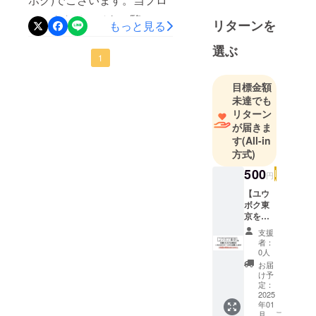
ク東京のコ
fire.jp/projects/816891/view
ジェクトページをご覧いた
ンセプトと
リターンを
もっと見る
こちらから！※リターン発送
しては、”働
だきまして、ありがとうご
予定は2025年3月末〜4月上
選ぶ
く人たちそ
ざいます。今回のプロジェ
1
旬頃を予定しております。
れぞれの
クトは、2024年12月31日
ワークスタ
宜しければご検討いただけ
目標金額
23：59までで終了です！プ
イルに合わ
未達でも
ますと幸いです。何卒、よ
リターン
せて、そっ
ロジェクトページは
ろしくお願いいたします。--
が届きま
と魅せるプ
https://camp-
す
(All-in
ロダクトブ
------------【当社HP・SNS】-
方式)
fire.jp/projects/758101/view
ランド”で
-------------当社ホームペー
500
こちらから！宜しければご
す。
円
ジ：
【ユウ
検討いただけますと幸いで
https://www.youboku.tokyo/X
ボク東
す。リターン品出荷は、来
京を応
(Twitter）：
援する
支援
年1月上旬頃を予定しており
リター
者：
https://x.com/youboku_spFa
ン ※こ
0人
ます。何卒、よろしくお願
ちらの
cebook：
お届
リター
いいたします。--------------
け予
https://www.facebook.com/y
ンに
定：
【当社HP・SNS】-------------
は、製
2025
ouboku.tokyo/Instagram：
年01
品送付
-当社ホームページ：
こ
月