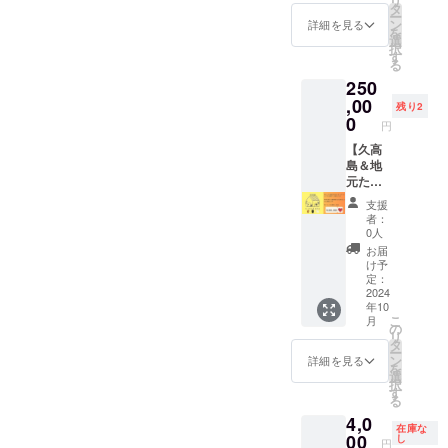
リ
＜該当
文字の
光とな
くのス
野菜産
タ
ー
リター
みとな
りま
テキ場
地：沖
ン
詳細を見る
を
ン＞ ・
ります
す。 ・
所へご
縄県南
選
択
「洋
（ロ
沖縄本
案内し
城市 ※
す
る
間」へ
ゴ・バ
島まで
ます ♪
原材料
250
支援者
ナー不
の航空
☆「床
及び添
様のお
可） ・
券、現
の間」
,00
加物等
残り2
名前の
企業名
地での
へ支援
の食品
0
円
立て札
や団体
レンタ
者様お
表示
を設置
名、
カー手
名前の
【久高
は、お
します
ニック
配、宿
立て札
島＆地
届け商
(50,000
ネーム
泊場所
を設置
元たま
品のラ
円/150,
でもOK
の手配
しま
ぐすく
ベルに
支援
000円)
です ・
はご自
す。 ☆
廻り ＋
表記さ
者：
設置希
身でご
ドリン
「床の
れま
0人
望され
負担の
ク引換
間」へ
す。 商
お届
ない場
上、ご
券 人
立て札
品開封
け予
合は
手配く
数分 ＜
設置】
前には
定：
「な
ださ
観光案
☆2人が
2024
必ずお
年10
し」と
い。 ・
内につ
久高島
届けの
こ
月
記載く
「アイ
いて＞
（現地
リター
の
リ
ださい
のハ
・１日
ガイド
ンに貼
タ
ー
＜該当
コ」出
観光と
付き）
付され
ン
詳細を見る
を
リター
発・解
なりま
＆地元
たラベ
選
択
ン＞ ・
散で
す。 ・
たまぐ
ルや注
す
る
「床の
す。 ・
沖縄本
すくの
意書き
4,0
間」へ
3名様ま
島まで
ステキ
をご確
在庫な
支援者
でご案
の航空
場所へ
00
認くだ
し
円