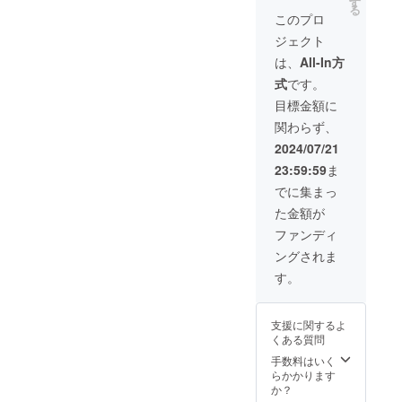
ｇ）
す
ナー不
＞ ・設
上ご希
る
-20:00
人参
このプロ
可） ・
置期
望であ
の間で
（350
企業名
間：
れば要
ジェクト
ご希望
ｇ）
や団体
2025/10
相談と
の時間
ビーツ
は、
All-In方
名、
/31 ・お
なりま
帯8時間
（350
ニック
名前を
す。 ・
式
です。
となり
ｇ）
ネーム
「備考
日程な
ます）
ジャガ
目標金額に
でもOK
欄」に
どは個
・ドリ
イモ
です ・
ご記入
別に相
関わらず、
ンク引
（400
設置希
くださ
談とな
換券 1
ｇ） ・
2024/07/21
望され
い（15
ります
枚 （※
ドリン
ない場
文字以
（予定
23:59:59
ま
有効期
ク引換
合は
内・サ
を組む
限：
券 1枚
でに集まっ
「な
イズ30
ので早
2025/10
（※有効
し」と
㎝×10
めにご
た金額が
/31） ＜
期限：
記載く
㎝） ・
連絡く
アイの
2025/10
ファンディ
ださい
掲載は
ださ
ハコご
/31） ※
＜該当
文字の
い）。
ングされま
利用に
発送は
リター
みとな
・久高
ついて
常温に
す。
ン＞ ・
ります
島への
の注意
てお届
「洋
（ロ
船賃は
事項＞
け致し
間」へ
ゴ・バ
各自負
・勧誘
ます。
支援者
ナー不
担にな
支援に関するよ
目的で
※産地：
様のお
可） ・
りま
くある質問
のご利
沖縄県
名前の
企業名
す。 ・
用はで
南城市
手数料はいく
立て札
や団体
昼食代
きませ
※野菜の
らかかります
を設置
名、
込み。
ん ・室
生育状
か？
します
ニック
・久高
内は禁