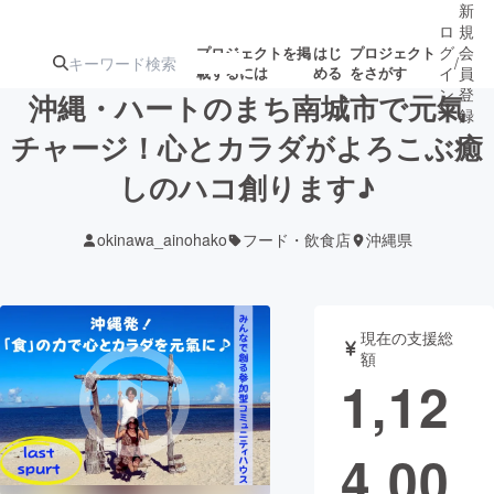
新
ロ
規
グ
会
プロジェクトを掲
はじ
プロジェクト
/
載するには
める
をさがす
イ
員
ン
登
沖縄・ハートのまち南城市で元氣
録
チャージ！心とカラダがよろこぶ癒
しのハコ創ります♪
人気のプロ
注目のリ
注目の新着プロ
募集終了が近いプ
もうすぐ公開
ジェクト
ターン
ジェクト
ロジェクト
されます
okinawa_ainohako
フード・飲食店
沖縄県
アート・写真
音楽
現在の支援総
テクノロジー・ガジェット
ゲーム・サ
額
1,12
映像・映画
書籍・雑誌
4,00
ビジネス・起業
チャレンジ