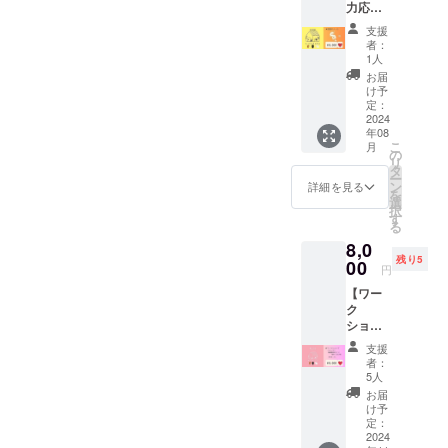
荒天の
力応
らや琉
ト・ブ
場合は
援！
球ガラ
ラッ
支援
日程を
（龍プ
スのか
ク・サ
者：
12月14
ラ
けらを
ンド
1人
日㈯へ
ン）】
使った
カー
お届
延期し
▼リ
オリジ
キ・ス
け予
ます。
ターン
ナルア
定：
モー
その際
内容 ・
2024
クセサ
キー
はメー
年08
心より
リー）
レッ
こ
ルにて
月
感謝の
・小学
の
ド・ア
リ
ご連絡
メール
生以上
タ
イビー
ー
いたし
をお送
の参加
ン
グリー
詳細を見る
を
ます。
りしま
が可能
選
ン ■サ
択
※野菜の
す♪ ※こ
です。
す
イズ
る
生育状
のリ
ーーレ
（子供
態など
8,0
ターン
ジンア
用）
で日程
残り5
商品
00
クセサ
90・
円
が前後
は、
リーづ
100・
する恐
【ワー
3,000円
く
110・
れがご
ク
【感謝
りーー
120・
ざいま
ショッ
をメー
・日
130・
す。そ
プ参加
ルにの
時：
140・
支援
の際は
券 －E
せて
2024年
150・
者：
ご連絡
コー
♡】と
10月以
5人
160㎝
の上、
スー】
10,000
降 ・場
（大
お届
日程調
▼リ
円【鳳
所：ア
け予
人用）
整させ
ターン
凰プラ
定：
イのハ
XS・
ていた
内容 ◎
2024
ン】と
コ（沖
S・M・