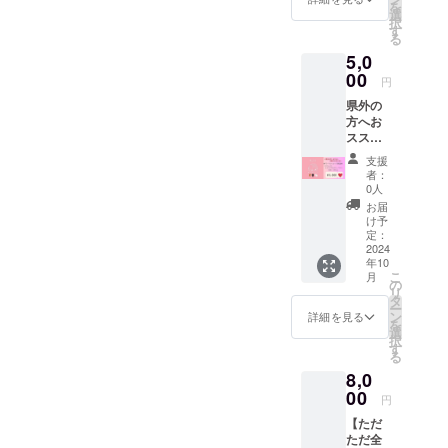
移動
を
ンク引
選
11:00
択
換券 1
す
ジャム
る
枚（※有
づくり
5,0
効期
限：
00
円
12:00
2025/10
解散 開
県外の
/31） ＜
催場
方へお
ロゴＴ
所：
スス
シャツ
AWA-
メ！沖
詳細＞
支援
house
縄旅行
■カラー
者：
の畑 住
の思い
（子
0人
所：沖
出に♪
供用）
お届
縄県南
【ワー
ナチュ
け予
城市玉
ク
ラル・
定：
城字船
ショッ
2024
ピン
越1010
年10
プ参加
ク・ア
電話番
こ
月
券 －C
プリ
の
号：
リ
コー
コッ
タ
090-
ー
スー】
ト・ラ
ン
詳細を見る
4999-
を
▼リ
イトブ
選
1060 ※
択
ターン
ルー・
す
各自手
る
内容 ◎
カナリ
袋持参
8,0
レジン
アイエ
でお願
アクセ
00
ロー
円
いしま
サリー
（大人
す。 ※
【ただ
づくり
用）ホ
雨天・
ただ全
（貝が
ワイ