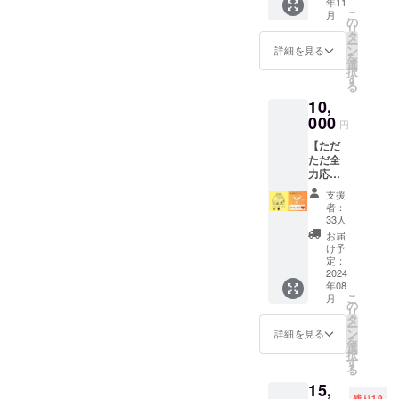
だきま
年11
発酵調
同じ内
縄県南
L・
こ
月
すがご
味料づ
容にな
の
城市玉
XL・
リ
了承く
くり
りま
タ
城字船
XXL・
ー
ださ
（塩
す。
ン
越592-
詳細を見る
XXXL ■
を
い。
麹、玉
選
11） ・
綿100％
択
ねぎ
す
交通
※ご注文
る
麴）各
費：交
いただ
10,
200ｇ
通費は
いた色
・醬油
000
各自で
がメー
円
麴・中
ご負担
カー工
【ただ
華麹・
くださ
場で在
ただ全
トマト
い。 ・
庫切れ
力応
麹のレ
連絡方
の場
援！
シピ、
法：詳
合、
支援
（鳳凰
生麹600
細は
者：
メール
プラ
ｇをお
33人
メール
で色変
ン）】
持ち帰
でご連
お届
更をお
▼リ
り。
け予
絡しま
願いす
ターン
ーー発
定：
す。 ・
る場合
内容 ・
2024
酵調味
所要時
がござ
年08
心より
料づく
間：90
いま
こ
月
感謝の
りーー
の
分 ・対
す。予
リ
メール
・日
タ
象者：
めご了
ー
をお送
時：
ン
詳細を見る
小学生
承くだ
を
りしま
2024年
選
以上 ※
さい
択
す♪ ※こ
11月上
す
開催希
る
のリ
旬 ・場
望日あ
15,
ターン
所：ア
れば備
残り19