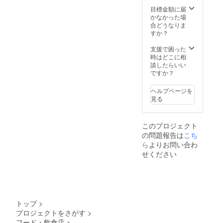
態など
(50,000
ネーム
島現地
煙と
でお届
目標金額に届
円/150,
でもOK
ガイド
なって
けする
かなかった場
000円)
です ・
付き
おりま
期間が
合どうなりま
設置希
（ガイ
す ※ス
前後す
すか？
望され
ド代込
ケ
る恐れ
ない場
み）。
ジュー
がござ
支援で困った
合は
＜立て
ル、内
います
時はどこに相
「な
札設置
容など
がご了
談したらいい
し」と
につい
は事前
承くだ
ですか？
記載く
て＞ ・
に調整
さい。
ださい
設置期
させて
※AWA-
＜該当
間：
ヘルプページを
いただ
house
リター
2025/10
見る
きます
の野菜
ン＞ ・
/31 ・お
が万が
「床の
名前を
一不作
間」へ
「備考
このプロジェクト
の場合
支援者
欄」に
の問題報告は
こち
は、自
様のお
ご記入
ら
よりお問い合わ
然栽培
名前の
くださ
仲間の
せください
立て札
い（15
お野菜
を設置
文字以
も入れ
します
内・サ
させて
(100,00
イズ30
いただ
0
㎝×10
きま
円/200,
㎝） ・
す。ご
000
掲載は
トップ
>
了承く
円/250,
文字の
プロジェクトをさがす
>
ださ
000円)
みとな
フード・飲食店
>