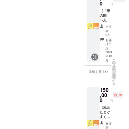
ルを設
人参
0
間：120
どでお
円
置写真
（350
分 ※ご
届けす
を添付
【「床
ｇ）
予約希
る期間
してお
の間」
ビーツ
望日あ
が前後
送りい
へ支援
（350
れば備
する恐
たしま
者様お
ｇ）
考欄へ
れがご
支援
す ・ド
名前の
ジャガ
ご記入
ざいま
者：
リンク
立て札
イモ
お願い
0人
すがご
引換
設置 】
（400
しま
了承く
お届
券 1枚
▼リ
ｇ） ・
す。 ※
け予
ださ
（※有効
ターン
手づく
定：
日程調
い。
期限：
内容 ・
2024
り発酵
整があ
年10
2025/10
「床の
調味料6
ります
こ
月
/31） ＜
間」へ
種類
の
ので、
リ
立て札
支援者
（各 約
タ
ご希望
ー
設置に
様のお
100ｇ）
ン
日決ま
詳細を見る
を
ついて
名前の
をお届
選
り次
択
＞ ・設
立て札
けしま
す
第、早
る
置期
を設置
す
めにご
150
間：
します
（塩
連絡く
2025/10
・感謝
,00
麹・醤
ださ
残り3
/31 ・お
のメー
油麹・
0
い。 ※
円
名前を
ルを設
たまね
有効期
「備考
置写真
【地元
ぎ麹・
限：
欄」に
を添付
たまぐ
生姜
2026/8/
ご記入
してお
すく廻
麹・ニ
31
くださ
送りい
り ＋
ンニク
支援
い（15
たしま
「洋
麹・中
者：