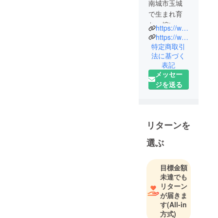
南城市玉城
で生まれ育
ち、嫁いだ
https://www.instagram.com/okinawa.ainohako?igsh=dm43c251cGwzcng3&utm_source=qr
地域も同じ
https://www.youtube.com/channel/UCWu_DFp5hlL5RXgdk8TAzdw
の「パワフ
特定商取引
法に基づく
ルまぁ
表記
きぃ」と
メッセー
「はるさー
ジを送る
ミッ
チー」。性
格は違えど
想いは同
リターンを
じ。
選ぶ
キーワード
は「食」。
想いをカタ
目標金額
チにするた
未達でも
め、2024年4
リターン
が届きま
月から空き
す
(All-in
家をリノ
方式)
ベーション