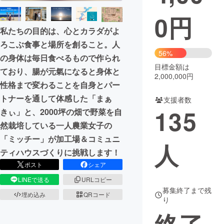
0
円
まちづくり・地域活性化
私たちの目的は、心とカラダがよ
ろこぶ食事と場所を創ること。人
CAMPFIRE for Social Good
CAMPFIRE Creation
56%
の身体は毎日食べるもので作られ
CAMPFIREふるさと納税
machi-ya
コミュニティ
目標金額は
ており、腸が元氣になると身体と
2,000,000円
性格まで変わることを自身とパー
トナーを通して体感した「まぁ
支援者数
135
きぃ」と、2000坪の畑で野菜を自
然栽培している一人農業女子の
「ミッチー」が加工場＆コミュニ
人
ティハウスづくりに挑戦します！
ポスト
シェア
LINEで送る
URLコピー
募集終了まで残
埋め込み
QRコード
り