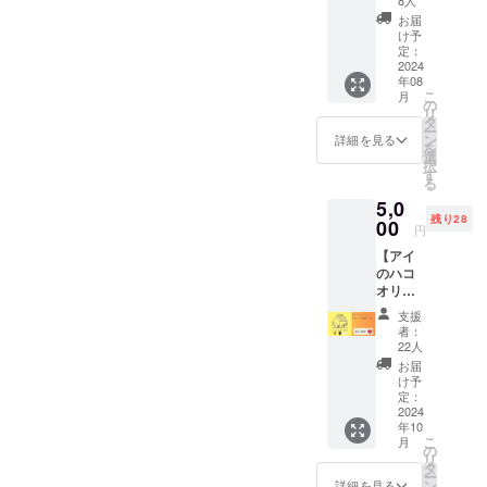
りま
限：
ていた
・感謝
ご注意
す。 あ
お届
2026/8/
だきま
の気持
下さ
け予
らかじ
31
すがご
ちを込
い。 ※
定：
めご了
了承く
めて直
2024
バナナ
承くだ
ださ
年08
筆にて
産地：
さい。
こ
月
い。
お礼状
沖縄県
の
ーー
リ
をお送
南城市
タ
ローゼ
ー
りしま
※バナナ
ン
詳細を見る
ル収穫
を
す♪ ・
の生育
選
体験 ＋
択
ドリン
状態な
す
ジャム
る
ク引換
どでお
づく
5,0
券 1
届けす
りーー
残り28
枚 （※
00
る期間
日時：
円
有効期
が前後
2024年
【アイ
限：
する恐
12月7日
のハコ
2025/10
れがご
㈯
オリジ
/31）
ざいま
10:00
ナルＴ
すがご
集合・
支援
シャツ
了承く
者：
作業説
】 ▼リ
ださ
22人
明
ターン
い。
お届
10:15
内容 ・
け予
ローゼ
オリジ
定：
ルの収
ナルロ
2024
穫
年10
ゴ入り
10:45
こ
月
Ｔシャ
の
アイの
リ
ツ 1枚
タ
ハコへ
ー
・ドリ
ン
詳細を見る