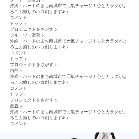
い。
ります
沖縄・ハートのまち南城市で元氣チャージ！心とカラダがよ
（ロ
ろこぶ癒しのハコ創ります♪
>
ゴ・バ
ナー不
コメント
可） ・
トップ
>
企業名
プロジェクトをさがす
>
や団体
フルーツ・野菜
>
名、
沖縄・ハートのまち南城市で元氣チャージ！心とカラダがよ
ニック
ろこぶ癒しのハコ創ります♪
>
ネーム
でもOK
コメント
です ・
トップ
>
設置希
プロジェクトをさがす
>
望され
自然
>
ない場
沖縄・ハートのまち南城市で元氣チャージ！心とカラダがよ
合は
「な
ろこぶ癒しのハコ創ります♪
>
し」と
コメント
記載く
トップ
>
ださい
プロジェクトをさがす
>
＜該当
産直
>
リター
ン＞ ・
沖縄・ハートのまち南城市で元氣チャージ！心とカラダがよ
「床の
ろこぶ癒しのハコ創ります♪
>
間」へ
コメント
支援者
様のお
名前の