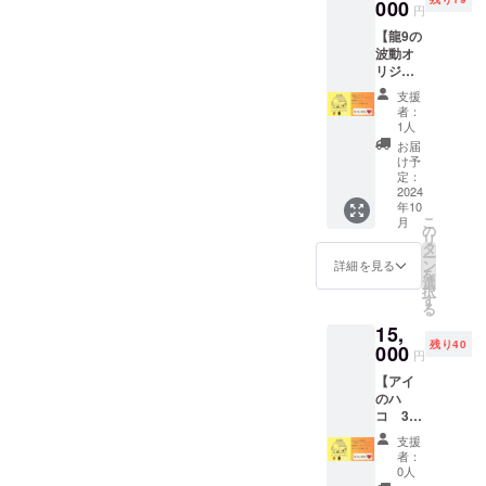
商品
000
イのハ
考欄へ
円
は、
コ（沖
ご記入
【龍9の
3,000円
縄県南
お願い
波動オ
【感謝
城市玉
しま
リジナ
をメー
城字船
す。 ※
ルセッ
ルにの
越592-
日程調
支援
ト】
せて
11） ・
者：
整があ
▼リ
♡】と
交通
1人
ります
ターン
8,000円
費：交
お届
ので、
内容 ・
【龍プ
通費は
け予
ご希望
龍9オリ
ラン】
定：
各自で
日決ま
ジナル
2024
と同じ
ご負担
り次
年10
米粉の
内容に
くださ
第、早
こ
月
ガレッ
なりま
の
い。 ・
めにご
リ
トブル
す。
タ
連絡方
連絡く
ー
ドンヌ
ン
法：詳
詳細を見る
ださ
を
（5種
選
細は
い。 ※
択
類/各1
す
メール
有効期
る
枚） ・
でご連
限：
15,
月桃ブ
絡しま
2026/8/
残り40
レン
000
す。 ・
円
31
ド 1
所要時
【アイ
パック
間：60
のハ
（69
分～90
コ 3時
ｇ） ・
分 ・対
のおや
ドリン
象者：
支援
つセッ
ク引換
大人 ※
者：
ト】 ▼
券 1枚
0人
開催日
リター