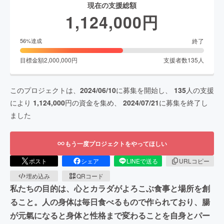
現在の支援総額
1,124,000
円
終了
56
%達成
目標金額
2,000,000
円
支援者数
135
人
このプロジェクトは、
2024/06/10
に募集を開始し、
135
人の支援
により
1,124,000
円の資金を集め、
2024/07/21
に募集を終了し
ました
もう一度プロジェクトをやってほしい
ポスト
シェア
LINEで送る
URLコピー
埋め込み
QRコード
私たちの目的は、心とカラダがよろこぶ食事と場所を創
ること。人の身体は毎日食べるもので作られており、腸
が元氣になると身体と性格まで変わることを自身とパー