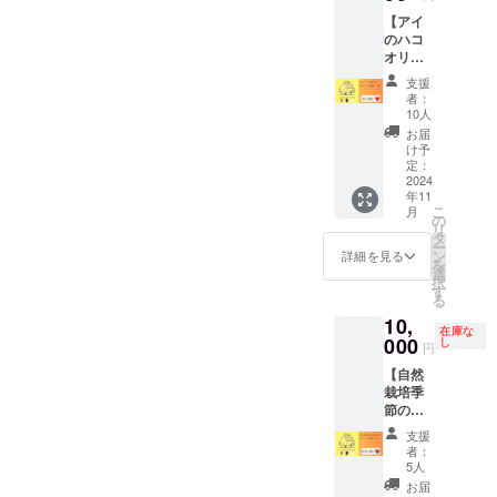
様のお
内可能
券、現
ご案内
さい。
【アイ
名前の
（私た
地での
します
※加工場
のハコ
立て札
ちと一
レンタ
☆「床
準備や
オリジ
を設置
緒の車
カー手
の間」
野菜の
ナル島
します
にて移
配、宿
へ支援
生育状
支援
ぞう
(100,00
動可能
泊場所
者様お
態など
者：
り】 ▼
0
で
の手配
名前の
でお届
10人
リター
円/200,
す）。
はご自
立て札
けする
お届
ン内容
000
・もし3
身でご
を設置
期間が
け予
・パワ
円/250,
名様以
負担の
します
定：
前後す
フル
2024
000円)
上ご希
上、ご
☆ドリ
る恐れ
年11
まぁ
望であ
手配く
ンク引
がござ
こ
月
きぃが
れば要
ださ
換券
の
います
リ
手彫り
相談と
い。 ・
人数分
タ
がご了
ー
したオ
なりま
「アイ
＜観光
ン
承くだ
詳細を見る
を
リジナ
す。 ・
のハ
案内に
選
さい。
択
ルロゴ
日程な
コ」出
ついて
す
※AWA-
る
入り島
どは個
発・解
＞ ・１
house
10,
ぞう
別に相
散で
日観光
の野菜
在庫な
り 1足
000
談とな
す。 ・
となり
し
が万が
円
・ドリ
ります
3名様ま
ます。
一不作
【自然
ンク引
（予定
でご案
・沖縄
の場合
栽培季
換券 1
を組む
内可能
本島ま
は、自
節の野
枚（※有
ので早
（私た
での航
然栽培
菜セッ
効期
めにご
ちと一
空券、
仲間の
支援
ト】 ▼
限：
連絡く
緒の車
現地で
お野菜
者：
リター
2025/10
ださ
にて移
のレン
5人
も入れ
ン内容
/31）
い）。
動可能
タカー
させて
お届