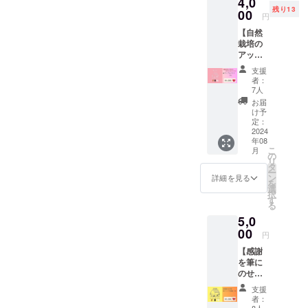
4,0
枚（※有
お願い
す。 ・
い。 ※
内なの
残り13
効期
00
しま
所要時
円
有効期
で開催
限：
す。 ※
間：60
限：
しま
【自然
2025/10
参加人
分 ・対
2025年
す。荒
栽培の
/31） ＜
数把握
象者：
8月31日
天体験
アップ
トート
の為、
小学生
は延期
ルバナ
バック
備考欄
以上 ※
支援
しま
ナ】 ▼
詳細＞
に小学
開催希
者：
す。そ
リター
内容
生以下
7人
望日あ
の際は
ン内容
量：約
のお子
れば備
お届
メール
・アッ
10ｌ サ
様の参
け予
考欄へ
にてご
プルバ
イズ：
定：
加人数
ご記入
連絡い
ナナ 1
2024
縦37
と年齢
お願い
たしま
年08
㎏ ※常
㎝ 横
をご入
しま
こ
す。 ※
月
温でお
24㎝
の
力頂け
す。 ※
リ
野菜の
届けし
マチ12
タ
ますよ
日程調
ー
生育状
ますの
㎝ 綿
ン
うお願
詳細を見る
整があ
を
態など
で、到
100％
選
いいた
ります
択
で日程
着後に
※環境に
す
しま
ので、
る
が前後
常温で
配慮し
す。 日
ご希望
する恐
5,0
保管お
た漂白
程は以
日決ま
れがご
願い致
00
工程を
下の通
り次
円
ざいま
しま
無くし
りで
第、早
す。そ
【感謝
す。 ※
た無漂
す。 な
めにご
の際は
を筆に
住所の
白商品
お、交
連絡く
ご連絡
のせて
入力な
通費は
ださ
の上、
♡】 ▼
どお間
自己負
い。 ※
支援
日程調
リター
違いな
担とな
者：
有効期
整させ
ン内容
いよう
8人