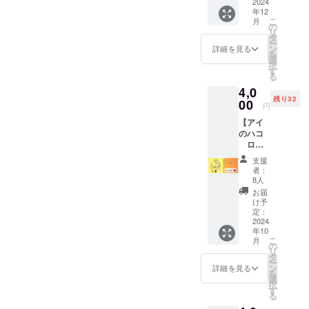
年12月7
2024
く
分～90
い。 ・
イム
年12
日㈯の
りーー
分 ・対
連絡方
12:30
こ
月
ローゼ
・日
の
象者：
法：詳
解散 開
リ
ル収穫
時：
タ
大人
細は
催場
ー
体験 ＋
2024年
ン
詳細を見る
メール
所：
を
ジャム
11月以
選
でご連
AWA-
択
づくり
降 ・場
す
絡しま
house
る
にご参
所：ア
す。 ・
の畑 住
4,0
加いた
イのハ
所要時
所：沖
残り32
だけま
00
コ（沖
間：60
円
縄県南
す。 ・
縄県南
分～90
城市玉
【アイ
作った
城市玉
分 ・対
城字船
のハコ
ジャム
城字船
象者：
越1010
ロゴ
200ｇと
越592-
全年齢
電話番
トート
フレッ
11） ・
（小学
支援
号：
バッ
シュ
交通
者：
生以下
090-
ク】 ▼
ローゼ
費：交
8人
は親同
4999-
リター
ル500ｇ
通費は
お届
伴） ※
1060 ※
ン内容
をお持
各自で
け予
開催日
各自手
・オリ
ち帰り
定：
ご負担
に参加
袋持参
ジナル
2024
いただ
くださ
できな
でお願
年10
ロゴ入
けま
い。 ・
い場
いしま
こ
月
りトー
す。 ・
の
連絡方
合、日
す。 ※
リ
トバッ
小学生
タ
法：詳
程調整
雨天の
ー
ク 1枚
以下の
ン
細は
詳細を見る
します
場合で
を
・ドリ
お子様
選
メール
のでご
もビ
択
ンク引
は親同
す
でご連
連絡く
ニール
る
換券 1
伴にて
絡しま
ださ
ハウス