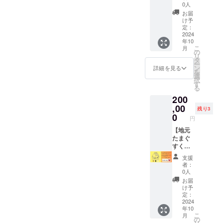
文字以
す ・ド
間」へ
華麹）
0人
内・サ
リンク
立て札
・ドリ
お届
イズ30
引換
設置】
ンク引
け予
㎝×10
券 1枚
☆2人で
換券 1
定：
㎝） ・
（※有効
地元た
2024
枚 （※
年10
掲載は
期限：
まぐす
有効期
こ
月
文字の
2025/10
くのス
限：
の
リ
みとな
/31） ＜
テキな
2025/10
タ
ー
ります
立て札
場所へ
/31） ※
ン
詳細を見る
を
（ロ
設置に
ご案内
冷蔵便
選
択
ゴ・バ
ついて
します
でお届
す
る
ナー不
＞ ・設
♪
けしま
200
可） ・
置期
☆「洋
すの
企業名
間：
間」へ
,00
で、到
残り3
や団体
2025/10
支援者
着後に
0
円
名、
/31 ・お
様のお
冷蔵庫
ニック
名前を
名前の
【地元
で保管
ネーム
「備考
立て札
たまぐ
お願い
でもOK
欄」に
を設置
すく廻
致しま
です ・
ご記入
します
り ＋
す。 ※
支援
設置希
くださ
。 ☆ド
「床の
住所の
者：
望され
い（15
リンク
間」へ
入力な
0人
ない場
文字以
引換
立て札
どお間
お届
合は
内・サ
券 人
設
違いな
け予
「な
イズ30
数分 ＜
置 】
いよう
定：
し」と
㎝×10
確認事
☆2人で
2024
ご注意
年10
記載く
㎝） ・
項＞ ・
地元た
下さ
こ
月
ださい
掲載は
１日観
まぐす
い。 ※
の