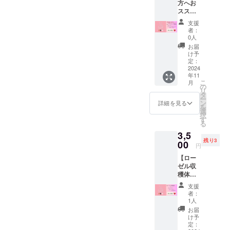
方へお
時：
ますよ
穫体
スス
2024年
うお願
験ーー
メ！沖
11月中
いいた
日時：
支援
縄のソ
旬 ・場
しま
2025年
者：
ウル
所：ア
す。
0人
2月8日
フード
イのハ
ーー貝
㈯
お届
を作ろ
コ（沖
殻アー
け予
10:00
う♪
縄県南
定：
トづく
集合・
【ワー
2024
城市玉
りーー
作業説
年11
ク
城字船
・日
明
こ
月
ショッ
越592-
の
時：
10:15
リ
プ参加
11） ・
タ
2024年
農作業
ー
券 －D
交通
ン
10月上
詳細を見る
のお手
を
コー
費：交
選
旬 ・場
伝い
択
スー】
通費は
す
所：ア
（草刈
る
▼リ
各自で
イのハ
り、草
3,5
ターン
ご負担
コ（沖
敷き）
残り3
内容 ◎
00
くださ
縄県南
円
サー
い。 ・
城市玉
11:00〜
【ロー
ターア
連絡方
城字船
11:30
ゼル収
ンダ
法：詳
越592-
ミニト
穫体験
ギーづ
細は
11） ・
マトの
＋ ジャ
くり
メール
交通
収穫
支援
ムづく
ーー
でご連
費：交
者：
11:40
り】 ▼
サー
絡しま
1人
通費は
アイの
リター
ターア
す。 ・
各自で
お届
ハコへ
ン内容
ンダ
所要時
け予
ご負担
移動
・2024
ギーづ
定：
間：60
くださ
軽食タ