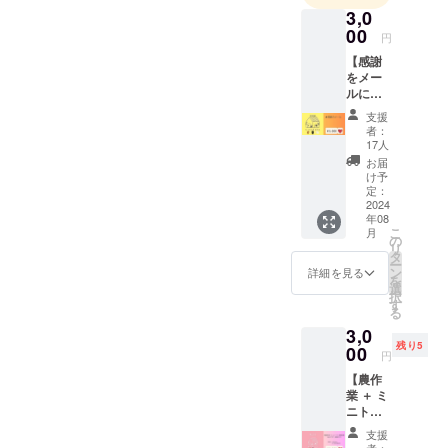
3,0
し「加工場
00
円
＆コミュニ
【感謝
ティハウ
をメー
ス」づくり
ルにの
をスター
せて
支援
♡】 ▼
者：
リター
17人
ン内容
お届
・感謝
け予
の気持
定：
ちを込
2024
年08
めて
こ
月
メール
の
リ
を送り
タ
ー
ます♪ ※
ン
詳細を見る
を
このリ
選
択
ターン
す
る
商品
3,0
は、
残り5
8,000円
00
円
【龍プ
【農作
ラン】
業 ＋ ミ
と
ニトマ
10,000
ト収穫
円【鳳
支援
体験
凰プラ
者：