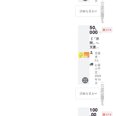
こ
月
さー
40分 ・
の
下さ
リ
ミッ
日時：
タ
い。 ※
ー
チーが
2024年
ン
原材料
詳細を見る
を
育てた
11月以
選
及び添
択
季節の
降 ・場
す
加物等
る
野菜の
所：ア
の食品
50,
詰め合
イのハ
表示は
残り15
わせ
000
コ（沖
お届け
円
ミニト
縄県南
商品の
【「洋
マト
城市玉
ラベル
間」へ
（150
城字船
に表記
支援者
ｇ）
越592-
されま
様お名
ジャン
11） ・
す。 商
支援
前の立
ボイン
交通
品開封
者：
て札設
ゲン
費：交
0人
前には
置 】 ▼
（150
通費は
必ずお
お届
リター
ｇ）
各自で
け予
届けの
ン内容
スイス
定：
ご負担
リター
・「洋
2024
チャー
くださ
ンに貼
年10
間」へ
ド（150
い。 ・
付され
こ
月
支援者
ｇ）
の
連絡方
たラベ
リ
様のお
ピー
タ
法：詳
ルや注
ー
名前の
マン
ン
細は
詳細を見る
意書き
を
立て札
（200
選
メール
をご確
択
を設置
ｇ）
す
でご連
認くだ
る
します
レタス
絡しま
さい。
100
・感謝
（200
す。 ・
※加工場
のメー
,00
ｇ）
所要時
準備な
残り13