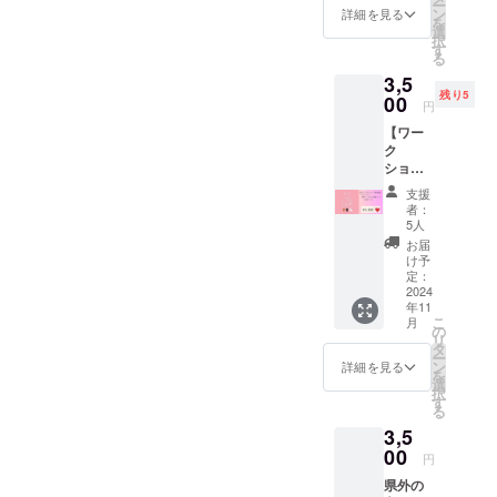
ー
・小学
様の参
ン
詳細を見る
を
生以下
加人数
選
択
のお子
と年齢
す
る
様は参
をご入
3,5
加費が
力頂け
残り5
無料で
00
ますよ
円
す。 ・
うお願
【ワー
ご参加
いいた
ク
される
しま
ショッ
大人(中
す。 日
プ参加
校生以
程は以
支援
券 －B
上)の方
下の通
者：
コー
の人数
りで
5人
スー】
分をお
す。 な
お届
▼リ
求め下
お、交
け予
ターン
さい。
定：
通費は
内容 ◎
2024
※参加人
自己負
年11
月桃
数把握
担とな
こ
月
リース
の為、
の
りま
リ
＆しめ
備考欄
タ
す。 あ
ー
縄づく
に小学
ン
らかじ
詳細を見る
を
り ーー
生以下
選
めご了
択
月桃
のお子
す
承くだ
る
リース
様の参
さい。
3,5
＆しめ
加人数
ーー農
縄づく
00
と年齢
作業 ＋
円
りーー
をご入
ミニト
県外の
・日
力頂け
マト収