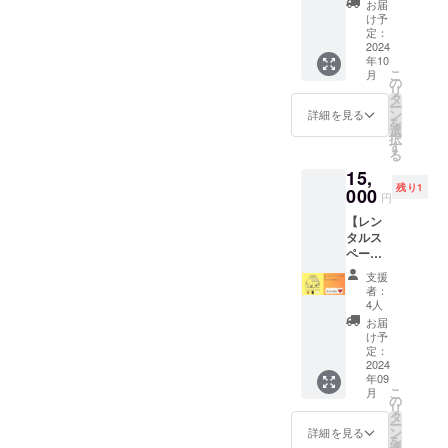
（※有効
に参加
お届
ン内容
期限：
け予
できな
・米粉
2025/10
定：
い場
のガ
2024
/31） ※
合、日
年10
レット
原材料
程調整
こ
月
ブルド
及び添
の
します
リ
ンヌ（5
加物等
タ
のでご
ー
種類/一
の食品
ン
詳細を見る
連絡く
を
口サイ
表示は
選
ださ
択
ズ各5
お届け
す
い。 ※
る
枚）
商品の
有効期
15,
（長命
ラベル
限：
残り1
草・ハ
000
に表記
2025年
円
ママー
されま
8月31日
【レン
チ・プ
す。
タルス
レー
商品開
ペース1
ン・
封前に
日ご利
チョ
は必ず
支援
用券】
コ・抹
お届け
者：
▼リ
茶の5種
のリ
4人
ターン
類） ・
ターン
お届
内容 ・
琉球
に貼付
け予
レンタ
ハーブ
定：
された
ルス
2024
ティー
ラベル
年09
ペース1
セット
や注意
こ
月
日ご利
（5種類
の
書きを
リ
用券（※
×6ｇ）
タ
ご確認
ー
有効期
・ドリ
ン
くださ
詳細を見る
を
限：
ンク引