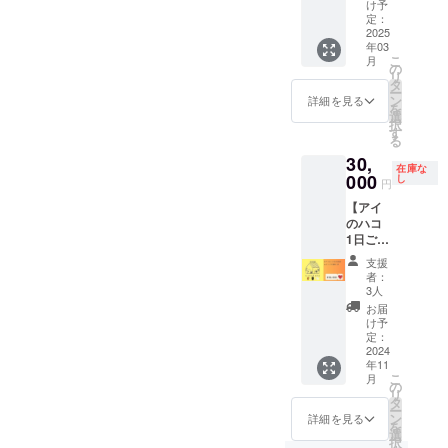
・はる
・昼食
で
手配、
け予
いただ
さー
定：
代込
す）。
宿泊場
きま
ミッ
2025
み。 ＜
・もし3
所の手
す。ご
年03
チーが
立て札
名様以
配はご
了承く
こ
月
育てた
の
設置に
上ご希
自身で
ださ
リ
季節の
タ
ついて
望であ
ご負担
い。
ー
野菜の
ン
＞ ・設
れば要
の上、
詳細を見る
を
詰め合
選
置期
相談と
ご手配
択
わせ
す
間：
なりま
くださ
る
ミニト
2025/10
す。 ・
い。 ・
30,
マト
/31 ・お
日程な
「アイ
在庫な
（150
000
し
名前を
どは個
のハ
円
ｇ）
「備考
別に相
コ」出
【アイ
ジャン
欄」に
談とな
発・解
のハコ
ボイン
ご記入
ります
散で
1日ご利
ゲン
くださ
（予定
す。 ・
用券】
（150
い（15
を組む
3名様ま
支援
▼リ
ｇ）
文字以
ので早
でご案
者：
ターン
スイス
3人
内・サ
めにご
内可能
内容 ・
チャー
イズ30
連絡く
（私た
お届
アイの
ド（150
け予
㎝×10
ださ
ちと一
ハコ 1
ｇ）
定：
㎝） ・
い）。
緒の車
日ご利
2024
ピー
掲載は
・昼食
にて移
年11
用券（※
マン
文字の
代込
動可能
こ
月
有効期
（200
の
みとな
み。 ＜
で
リ
限：
ｇ）
タ
ります
立て札
す）。
ー
2025/10
レタス
ン
詳細を見る
（ロ
設置に
・もし3
を
/31）
（200
選
ゴ・バ
ついて
名様以
択
（10:00