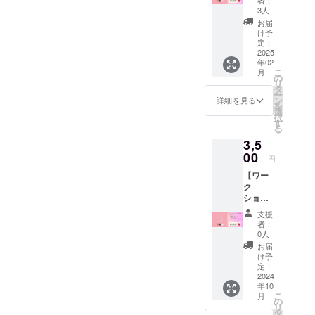
（軽食
ン】と
3人
つ
同じ内
お届
き）】
容にな
け予
▼リ
りま
定：
ターン
2025
す。
年02
内容 ・
こ
月
2025年
の
リ
2月8日
タ
ー
㈯の収
ン
詳細を見る
を
穫のお
選
択
手伝い
す
る
にご参
3,5
加いた
だけま
00
円
す。 ・
【ワー
小学生
ク
以下の
ショッ
お子様
プ参加
は参加
支援
券 －A
費が無
者：
コー
料です
0人
スー】
※参加人
お届
▼リ
数把握
け予
ターン
の為、
定：
内容 ◎
2024
備考欄
年10
貝殻
に小学
こ
月
アート
生以下
の
リ
づくり
のお子
タ