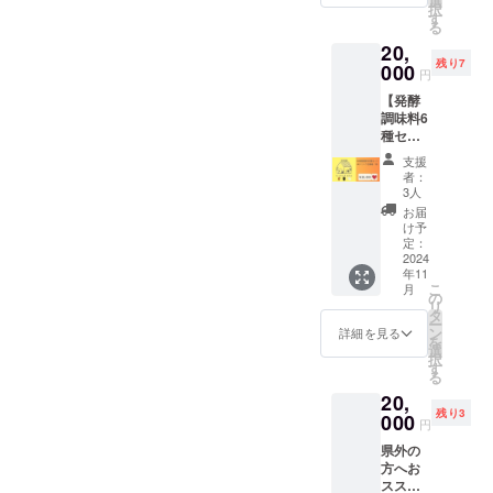
選
い。
択
2025/10
換券 1
す
る
/31）
枚 （※
20,
（10:00
有効期
残り7
-20:00
000
限：
円
の間で
2025/10
【発酵
ご希望
/31） ※
調味料6
の時間
原材料
種セッ
帯8時間
及び添
ト】
となり
加物等
支援
▼リ
ます）
の食品
者：
ターン
・ドリ
表示は
3人
内容 ・
ンク引
お届け
お届
手づく
換券 1
商品の
け予
り発酵
枚 （※
定：
ラベル
調味料6
2024
有効期
に表記
年11
種類
限：
されま
こ
月
（各 約
2025/10
の
す。
リ
100ｇ）
/31） ＜
タ
商品開
ー
をお届
レンタ
ン
封前に
詳細を見る
を
けしま
ルス
選
は必ず
択
す
ペース
す
お届け
る
（塩
ご利用
のリ
20,
麹・醤
につい
ターン
残り3
油麹・
000
ての注
に貼付
円
たまね
意事項
された
県外の
ぎ麹・
＞ ・勧
ラベル
方へお
生姜
誘目的
や注意
スス
麹・ニ
でのご
書きを