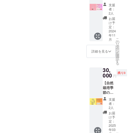
メ！沖
ンニク
利用は
ご確認
支援
縄旅行
麹・中
できま
くださ
者：
でリフ
華麹）
せん ・
2人
い ※加
レッ
・ドリ
飲食は
工場準
お届
シュ♪
ンク引
可能で
け予
備など
【スー
換券 1
定：
すが生
でお届
パーデ
2024
枚 （※
ごみは
けする
年11
ドック
有効期
お持ち
期間が
こ
月
スプラ
限：
の
帰りく
前後す
リ
ン】 ▼
2025/10
タ
ださい
る恐れ
ー
リター
/30） ※
ン
・禁煙
詳細を見る
がござ
を
ン内容
冷蔵便
選
となっ
います
択
◎赤土
でお届
す
ており
がご了
る
琉球
けしま
ます ※
承くだ
30,
ハーブ
すの
スケ
さい。
残り3
蒸し
000
で、到
ジュー
円
（沖縄
着後に
ル、内
【自然
版よも
冷蔵庫
容など
栽培季
ぎ蒸
で保管
は事前
節の野
し）40
お願い
に調整
菜＆ 発
分 ◎デ
致しま
させて
支援
酵調味
トック
す。 ※
いただ
者：
料6種
スセラ
住所の
2人
きます
セッ
ピー
入力な
お届
ト】 ▼
（頭皮
どお間
け予
リター
からの
定：
違いな
ン内容
2025
デトッ
いよう
年03
・はる
クス）
ご注意