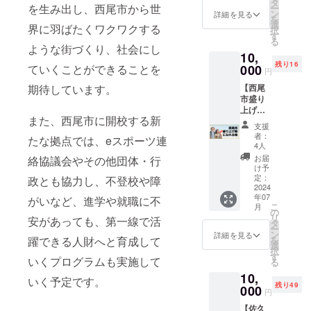
白身魚
となっ
タ
ラミン
影は対
を生み出し、西尾市から世
ー
を選び
ていま
ン
グ的思
詳細を見る
象外で
を
抜いて
す。 小
選
考の学
界に羽ばたくワクワクする
す ※極
択
使用し
学生の
す
びにふ
端に細
る
たおか
うちか
ような街づくり、社会にし
れるこ
いもの
10,
ず系マ
ら、高
とがで
や小さ
残り16
フィン
ていくことができることを
000
校生の
きま
円
いも
です。
授業で
す。 ＜
の、人
期待しています。
【西尾
魚とス
必要と
内容＞
物以上
市盛り
イーツ
なるタ
開催：
の大き
上げ隊
といっ
イピン
８/６
さのも
また、西尾市に開校する新
になれ
たまる
グ能力
（火）
支援
のは撮
る権】
で正反
の基礎
、８/２
者：
たな拠点では、eスポーツ連
影でき
・ス
対の
や学び
4人
０
ません
タッフ
ジャン
方を身
（火）
お届
絡協議会やその他団体・行
＜撮影
向け活
ルをコ
につけ
け予
、８/２
場所＞
動報告
ラボさ
定：
政とも協力し、不登校や障
ておき
７
・クリ
のお知
2024
せた、
ましょ
（火）
エイ
年07
らせ ・
がいなど、進学や就職に不
今まで
う。 す
のいず
ターハ
こ
月
シーク
にない
の
でに
れか 対
ウス本
リ
安があっても、第一線で活
レット
新感覚
タ
タッチ
象：小
校（名
ー
イベン
のス
ン
タイピ
詳細を見る
学生の
古屋市
躍できる人財へと育成して
を
トや情
イーツ
選
ングが
み 時
千種
択
報の発
となっ
す
できる
間：90
いくプログラムも実施して
区） ・
る
信 ・イ
ていま
方（上
分
クリエ
10,
ベント
す。 パ
級者）
いく予定です。
（13：
イター
残り49
参加権
000
ティシ
は競技
00～
円
ハウス
西尾市e
エとし
者レベ
14：
西尾
【佐久
スポー