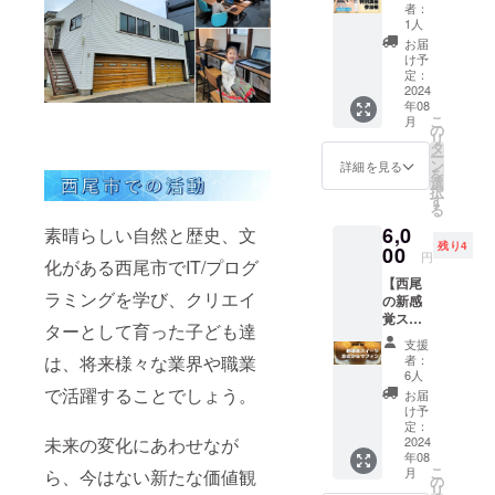
イピン
体験い
に、３D
者：
機能を
グマス
ただけ
1人
スキャ
利用し
ター」
る特別
ンナー
お届
てお送
に参加
講座で
け予
を体感
りしま
できる
す。 パ
定：
してみ
す
権】 e
2024
ソコン
てくだ
年08
スポー
の操作
さい^^
こ
月
ツの競
が初め
の
＜モデ
リ
技にも
てでも
タ
ル対象
ー
なって
優しく
ン
詳細を見る
例＞ ・
を
いるタ
サポー
選
人（子
択
イピン
トして
す
供から
る
グを基
くれる
大人ま
6,0
素晴らしい自然と歴史、文
礎から
ので大
で） ・
残り4
学べる
00
丈夫！
植物 ・
円
化がある西尾市でIT/プログ
特別講
各スキ
モノ ・
【西尾
座で
ル・レ
食品
ラミングを学び、クリエイ
の新感
す。 学
ベル感
など ※
覚ス
校では
にあっ
数十秒
ターとして育った子ども達
イーツ
教えて
たゲー
から数
支援
「おさ
くれな
ム（題
は、将来様々な業界や職業
者：
分程度
かなマ
いタイ
材）を
6人
静止で
フィ
ピング
で活躍することでしょう。
作りな
お届
きる必
ン」】
入力を
がら楽
け予
要があ
創業74
上達す
定：
しく
ります
未来の変化にあわせなが
年。三
2024
る方法
ゲーム
※ペット
年08
河湾の
を学べ
開発、
など生
こ
月
ら、今はない新たな価値観
新鮮な
る講座
の
プログ
物の撮
リ