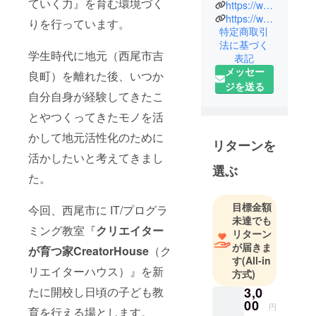
e
ていく力』を育む環境づく
https://www.instagram.com/creatorhouse_edu
これまでの
https://www.instagram.com/gakusyuguild/
りを行っています。
特定商取引
取り組み
法に基づく
＞環境づく
学生時代に地元（西尾市吉
表記
り（教室・
メッセー
良町）を離れた後、いつか
施設・サー
ジを送る
ビスなど）
自分自身が経験してきたこ
・子ども達
とやつくってきたモノを活
の秘密基地
かして地元活性化のために
GUILD
リターンを
活かしたいと考えてきまし
・子ども大
選ぶ
学 探求ラボ
た。
・学びを
もっと楽し
目標金額
今回、西尾市に IT/プログラ
く 学習ギル
未達でも
ミング教室『
クリエイター
リターン
ド
が届きま
が育つ家CreatorHouse
（ク
・新しいカ
す
(All-in
タチの学校
リエイターハウス）』を新
方式)
づくり
たに開校し日頃の子ども教
3,0
00
円
育を行える場とします。
＞協働企画