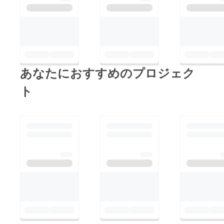
させていくためにはど
字）は１級相当のつわ
のような手段、形が西
ものが参加。実力診断
尾のためになるのか、
後、課題点を共有して
招待者（その道のプ
ちょっとだけ練習。練
ロ）や一般参加者の方
習時は『初段』の記録
への意識調査を行い
あなたにおすすめのプロジェク
は出せるけど正確性が
データを集約します。
課題だね♪せっかくな
ト
またこの企画は、クリ
ので、実践入力として
エイターハウスの子ど
『和文』や『英文』に
も達が”【経営疑似体
も挑戦しました！■ク
験】リアルお店屋さん
リエイターハウス西尾
ごっこのキャリア教
の開校日が確定しまし
育”の実践の場として
た！クラウドファン
も活用されます。小学
ディングにご支援して
生から中学生の子ども
いただいた方には優先
達は約４か月間準備計
してご報告しておりま
画し当日のHADOブー
したが、この度、西尾
スを運営していきま
校の開校日を2025年1