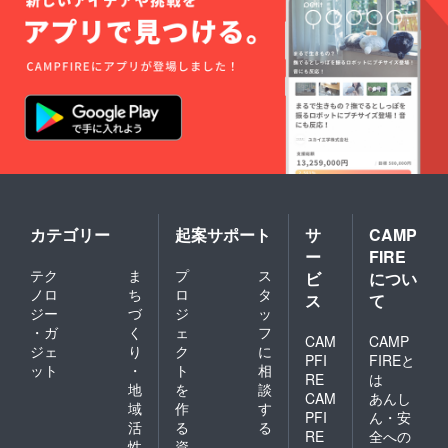
い合わせはこちら≫■
公式LINEクリエイター
ハウス（本部）
カテゴリー
起案サポート
サ
CAMP
ー
FIRE
テク
ま
プ
ス
ビ
につい
ノロ
ち
ロ
タ
ス
て
ジー
づ
ジ
ッ
・ガ
く
ェ
フ
CAM
CAMP
ジェ
り
ク
に
PFI
FIREと
ット
・
ト
相
RE
は
地
を
談
CAM
あんし
域
作
す
PFI
ん・安
活
る
る
RE
全への
性
資