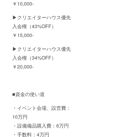
けとな
￥10,000-
催が困
ります
難と
なった
▶クリエイターハウス優先
場合で
も返金
入会権（43%OFF）
はでき
ません
￥15,000-
※当日ま
での仕
入れや
▶クリエイターハウス優先
漁の状
入会権（34%OFF）
況など
で一部
￥20,000-
メ
ニュー
が変更
となる
場合が
ありま
■資金の使い道
す
・イベント会場、設営費：
10万円
・設備備品購入費：6万円
・手数料：4万円