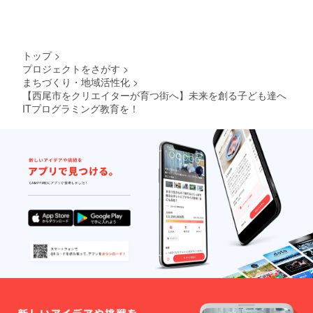
す。スポンサー権以外
月7日（火）からとし
にも実際にHADOを何
ました。本開校ではな
度もプレイできる権利
く、週一回のみの開校
やスタッフ参加権もご
トップ
>
ではありますが、
プロジェクトをさがす
>
用意しております！応
まちづくり・地域活性化
>
2025年より授業を順
援（リターン）は以下
【西尾市をクリエイターが育つ街へ】未来を創る子ども達へ
次開始してまいりま
サイトにまとめており
ITプログラミング教育を！
す。※2024年10月まで
ます。ぜひご覧くださ
はクラウドファンディ
い。■RYOsanショップ
ング支援者様優先で体
（RYOさんプロジェク
験イベントや入会案
ト専用のサイトです）
内。※一般公募は、
＞＞RYOsanSHOP是
2024年11月～限定枠
非ご支援応援のほどよ
内での募集となる予定
ろしくお願いいたしま
です。引き続きよろし
す！！プロジェクト
くお願いいたします！
リーダー藤井遼太郎
≪最新情報はこちら
≫■公式Instagramクリ
エイターハウス≪お問