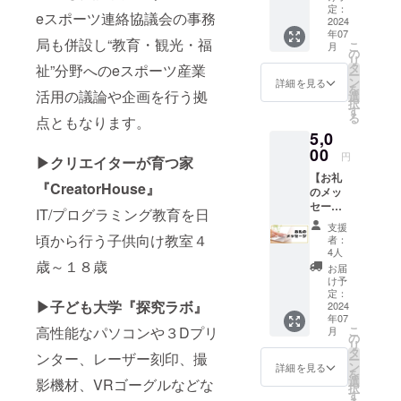
・
ン！３D
主な活
定：
eスポーツ連絡協議会の事務
プリン
2024
動内容
CBC「ニッ
年07
ターで
＞ ・子
局も併設し“教育・観光・福
ポウ」
こ
月
印刷し
ども達
の
リ
ちゃい
・メ～テレ
の個性
タ
祉”分野へのeスポーツ産業
ー
ます！
に合わ
ン
詳細を見る
「アップ」
を
クリエ
活用の議論や企画を行う拠
せた対
選
択
＞報誌
イター
話型個
す
る
点ともなります。
ハウス
別指導
・塾と教育
5,0
に併設
の実践
＞講演
される
00
・IT/プ
円
▶クリエイターが育つ家
・GMO「未
子ども
ログラ
【お礼
のため
ミング
来のプログ
『CreatorHouse』
のメッ
の探究
教育、e
ラミング教
セー
施設
スポー
IT/プログラミング教育を日
ジ】 ク
『子ど
育を共創す
ツ教育
支援
リエイ
も大学
頃から行う子供向け教室４
の実践
者：
るコエテコ
ターハ
探究ラ
・『遊
4人
ウス代
歳～１８歳
ボ』に
び＝学
お届
表の藤
て特定
び』イ
け予
井から
の”ヒト/
定：
キテク
▶子ども大学『探究ラボ』
お礼の
2024
モノ”を
力を育
年07
メッ
モデル
む教育
高性能なパソコンや３Dプリ
こ
月
セージ
とした
の
イベン
リ
をお送
３Dス
タ
トの企
ンター、レーザー刻印、撮
ー
りしま
キャン
ン
画開催
詳細を見る
を
す。
撮影会
選
・行政
影機材、VRゴーグルなどな
択
※CAMP
を行い
す
にしば