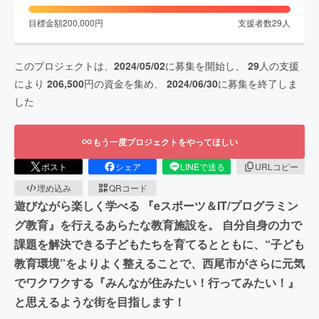
目標金額
200,000
円
支援者数
29
人
このプロジェクトは、
2024/05/02
に募集を開始し、
29
人の支援
により
206,500
円の資金を集め、
2024/06/30
に募集を終了しま
した
もう一度プロジェクトをやってほしい
ポスト
シェア
LINEで送る
URLコピー
埋め込み
QRコード
遊びながら楽しく学べる 『eスポーツ＆IT/プログラミン
グ教育』を行えるあらたな教育施設を。 自分自身の力で
課題を解決できる子どもたちを育てるとともに、“子ども
教育環境”をよりよく整えることで、西尾市がさらに元気
でワクワクする『みんなが住みたい！行ってみたい！』
と思えるような街を目指します！