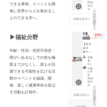
魚とは
６０歳
る場合
のお渡
クリエ
2024
ゆっく
できる事例、イベントを開
ただけ
思えな
まで 時
があり
しとな
年07
イター
り海の
ます。
いほど
間：90
ます ※
こ
月
りま
催し世界から人を集めるこ
ハウス
家で、
の
シーク
食べや
分
親御さ
リ
す。 撮
（IT/プ
お食事
タ
レット
すく、
（15：
んの同
ー
とのできる市へ。
影を
ログラ
を楽し
ン
イベン
詳細を見る
魅力的
00～
席は自
を
行った
ミング
みま
選
ト情報
な味わ
16：
由です
択
教室で
教室）
しょう♪
す
や活動
いに仕
30） 会
※１リ
る
のお渡
へお得
藤井と
報告も
上げま
場：ク
ターン
し、ま
15,
に入会
大曲も
お楽し
した。
▶福祉分野
リエイ
在庫な
につき
たは発
できる
000
同席し
し
みにお
忙しい
円
ターハ
１名ま
送（送
権利で
ます！
待ちく
朝や軽
ウス西
で参加
料別途
【クリ
す。 入
お時間
ださ
食にも
尾教室
可能 ※
一律
エイ
会時の
になっ
い。 ※
年齢・性別・得意不得意・
ぴった
備考欄
1000
ターハ
初期費
たら、
西尾市
りです♪
西尾市
に参加
円）が
ウス優
用がお
自由解
障がいあるなしでの差を極
以外の
＜商品
支援
永吉4丁
希望者
可能で
先入会
得にな
散とな
方も参
者：
名＞ お
目17 ＜
の氏名
す ※プ
権利】
限まで少なくし、誰もが活
りま
ります
3人
加いた
さかな
指導実
と年齢
リント
１年待
す。 ・
が、夕
だけま
お届
マフィ
績など
をご入
躍できる可能性を広げる活
サイ
ちの人
通常：
暮れ時
け予
す ※有
ン ＜内
＞ 毎日
力くだ
ズ：約
気教室
59,400
定：
の佐久
効期
容量＞
パソコ
動やイベントを協議、開
さい ※
50mm×
クリエ
2024
円
島散策
間：
１セッ
ンコン
プロ
年07
50mm×
イター
⇒18,70
もとて
2025年
ト：５
催。楽しく健康寿命を延ば
クール
こ
ジェク
月
50mm
ハウス
0円に！
の
もおす
3月まで
個入り
２年連
リ
ト終了
以内 ※
（IT/プ
（総
タ
すめで
す活動も計画中。
（賛助
（1個あ
続全国
ー
後、
無塗装
ログラ
額：
ン
す。是
詳細を見る
会員扱
たり
大会出
を
メッ
の状態
ミング
25,700
選
非ご家
い/別途
45g）
場中
択
セージ
でのお
教室）
円お
す
族や
年会費
＜成分
（2022
る
にて詳
渡しと
へお得
得） ※
カップ
このプロ
などは