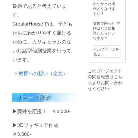
レンジ
があり
ギュア
年9月末
通常初
かなかった場
ジョ/そ
最適であると考えていま
600wで
ます ※
の精度
までに
期費用
合どうなりま
の他い
30秒 も
１リ
は撮影
事前の
[入会
すか？
ろいろ
す。
しく
ターン
時の状
「体験
金：
・飲み
は、冷
につき
況や環
＆相談
CreatorHouseでは、子ども
￥22,00
支援で困った
物：ア
蔵庫で
１名ま
境、対
会」に
0/授業
時はどこに相
ルコー
自然解
で参加
たちにわかりやすく届ける
象物の
参加し
料(管理
談したらいい
ル類/ノ
凍 あた
可能 ※
形状な
入会手
費込)：
ですか？
ンアル
ためて
備考欄
ために、カリキュラムのな
どによ
続きを
￥37,40
コール
も美味
に参加
り変化
行う必
0(2カ月
類/ソフ
ヘルプページを
しく食
い対話型個別授業を行って
希望者
しま
要があ
分)] ※入
トドリ
見る
べられ
の氏名
す。バ
ります
会され
ンクな
います。
ます。
と年齢
リが出
※他の
ない場
ど ＜開
＜製造
をご入
たり実
キャン
合でも
催日時
者＞ か
力くだ
このプロジェクト
際の形
ペーン
返金は
⇒
教育への想い（全文）
＞ ・
ねえん
さい ※
の問題報告は
こち
状が忠
や特典
できま
7/14（
カフェ
プロ
実に再
などと
ら
よりお問い合わ
せん
日） ・
愛知県
ジェク
現され
併用は
BBQタ
せください
西尾市
ト終了
ない場
できま
イム：
吉良町
後、
合もあ
せん ※
12：30
富田江
メッ
ります
通常初
～15：
ケ原45
セージ
※お試し
期費用
00頃ま
https://
にて詳
▶藤井を応援！ ￥3,000-
品とな
[入会
で ・散
www.ct
細をお
ります
金：
策タイ
v.co.jp/
送りし
ので製
￥22,00
ム：午
gori/arti
ます。
▶3Dフィギュア作成
品とし
0/授業
前
cle/do2
ての保
料(管理
中/15：
￥3,500-
3qh0xj8
証はあ
費込)：
00以降