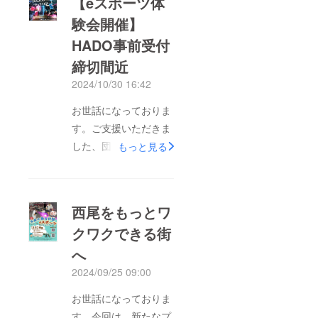
【eスポーツ体
験会開催】
HADO事前受付
締切間近
2024/10/30 16:42
お世話になっておりま
す。ご支援いただきま
した、団体の『西尾市
もっと見る
eスポーツ連絡協議
会』初のイベント【未
来の教育体験”eスポー
西尾をもっとワ
ツ”ってなんだ！？】
クワクできる街
のご案内です。◆１１
へ
月２日（土）・時間
12：00～（11：30～
2024/09/25 09:00
受付開始）・場所 お
お世話になっておりま
いでっき（西尾駅隣接
す。今回は、新たなプ