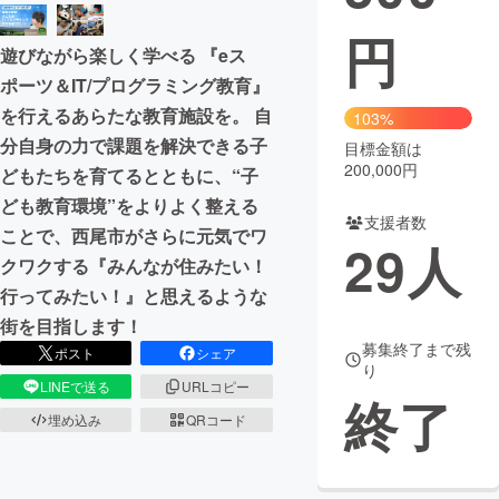
円
まちづくり・地域活性化
遊びながら楽しく学べる 『eス
ポーツ＆IT/プログラミング教育』
CAMPFIRE for Social Good
CAMPFIRE Creation
を行えるあらたな教育施設を。 自
103%
CAMPFIREふるさと納税
machi-ya
コミュニティ
分自身の力で課題を解決できる子
目標金額は
200,000円
どもたちを育てるとともに、“子
ども教育環境”をよりよく整える
支援者数
ことで、西尾市がさらに元気でワ
29
人
クワクする『みんなが住みたい！
行ってみたい！』と思えるような
街を目指します！
募集終了まで残
ポスト
シェア
り
LINEで送る
URLコピー
終了
埋め込み
QRコード