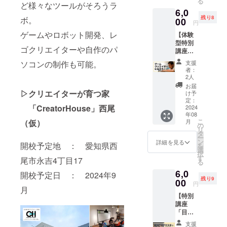
る
FIREの
ど様々なツールがそろうラ
ます。
られな
6,0
メッ
撮影し
い、４
残り8
ボ。
セージ
00
たデー
歳から
円
機能を
タは後
通うこ
ゲームやロボット開発、レ
【体験
利用し
日３Dプ
とので
型特別
てお送
リン
きる新
ゴクリエイターや自作のパ
講座
りしま
ターで
しい形
「ゲー
す
印刷さ
の学校
ソコンの制作も可能。
支援
ムクリ
れた状
づくり
者：
エイ
態でお
2人
クリエ
ターに
渡しい
イター
お届
なろ
▷クリエイターが育つ家
たしま
け予
ハウス
う！！
定：
す。 お
代表の
「CreatorHouse」西尾
」に参
2024
子様や
藤井か
年08
加でき
ご家
ら今後
こ
（仮）
月
る権】
の
族、友
の活動
リ
子ども
タ
人をプ
目標を
ー
でも簡
ン
リント
詳細を見る
含むお
開校予定地 ： 愛知県西
を
単に扱
選
アウト
礼の
択
えるビ
す
して
尾市永吉4丁目17
メッ
る
ジュア
フィ
セージ
6,0
ルプロ
開校予定日 ： 2024年9
ギュア
をお送
残り9
グラミ
00
化する
りしま
円
月
ング言
ことも
す。
【特別
語を使
できま
※CAMP
講座
用して
す！ 是
FIREの
「目指
ゲーム
非この
メッ
せ！タ
開発を
機会
セージ
支援