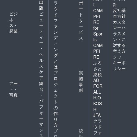
出
ラ
ポ
針
t
版
ウ
ー
反社基
CAM
ビジ
ビ
ド
ト
本方針
PFI
ネ
ュ
フ
サ
カスタ
RE
ス・
ー
ァ
ー
マーハ
for
起業
テ
ン
ビ
ラスメ
Spor
ィ
デ
ス
ントに
ts
ー
ィ
対する
CAM
・
ン
考え方
PFI
ヘ
グ
クッ
RE
ル
と
キーポ
ふる
ス
は
リシー
さと
ケ
プ
実
納税
ア
ロ
施
AD
アー
舞
ジ
事
FOR
ト・
台
ェ
例
ALL
写真
・
ク
HIO
パ
ト
KOS
フ
の
HI
ォ
作
JFA
ー
り
クラ
マ
方
ウド
ン
プ
統
ファ
ス
ロ
計