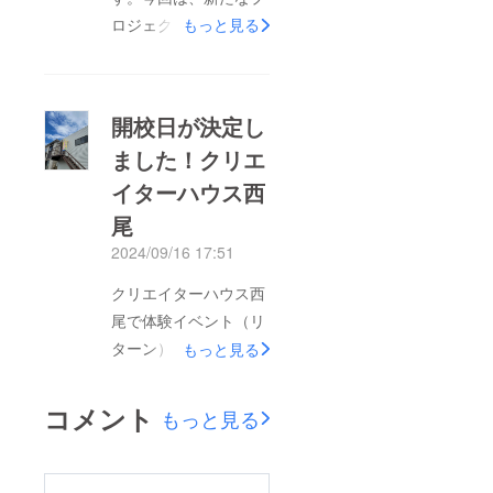
施設）・料金 ５００
ロジェクトのご案内で
もっと見る
円～（１コンテンツ１
す。主催が西尾市eス
０分程度）・受付 事
ポーツ連絡協議会とな
前受付（予約販売）
るため一部の支援者の
当日申込＞＞事前予約
開校日が決定し
方々にはすでにご報告
はコチラから(10/31ま
ました！クリエ
させていただいており
で）
イターハウス西
ましたが情報が解禁と
https://oltashop.official
なりましたので公開さ
尾
.ec/※事前受付の方は、
せていただきます。
2024/09/16 17:51
当日使用できるミニマ
未来の教育体験”eス
ルシェの割引券がつい
クリエイターハウス西
ポーツ”ってなん
ています。※はじめて
尾で体験イベント（リ
だ！？＃スポンサー応
でもインストラクター
ターン）を開催させて
もっと見る
援権西尾駅に隣接する
が優しく指導※当日券
いただきました！■リ
『おいでっき』で過去
には限りがあります。
ターン実施『ゲームク
最大動員数を目標にイ
コメント
もっと見る
皆様とお会いできるの
リエイターになろ
ベントを開催します！
を楽しみにしておりま
う！！』 小学４年
＞＞応援はこちらから
す！！
生男の子が参加してく
これからの『西尾を