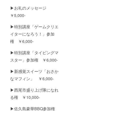
0zdx15.
りませ
￥37,40
・悪天
html
ん
0(2カ月
候の場
▶お礼のメッセージ
※2024
分)] ※入
合中止
年8月頃
会され
￥5,000-
（振替
より順
ない場
予定
次発送
合でも
日：9月
（冷
▶特別講座「ゲームクリエ
返金は
15日）
凍） ※
できま
※15歳以
商品画
イターになろう！」参加
せん
上対象
像はイ
となり
メージ
権 ￥6,000-
ます ※
です ※
対象者
使用す
１名に
▶特別講座「タイピングマ
るお魚
つきお
の種類
スター」参加権 ￥6,000-
子様１
はその
名まで
時々
参加可
で、採
▶新感覚スイーツ「おさか
能です
れた種
※食材な
類によ
なマフィン」 ￥6,000-
ど無く
り異な
なり次
ります
第終了
※キャン
▶西尾市盛り上げ隊になれ
です。
プファ
通常メ
る権 ￥10,000-
イヤー
ニュー
ご登録
の注文
住所へ
▶佐久島豪華BBQ参加権
可能で
のお届
す ※開