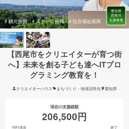
【西尾市をクリエイターが育つ街
へ】未来を創る子ども達へITプロ
グラミング教育を！
クリエイターハウス
まちづくり・地域活性化
愛知県
現在の支援総額
206,500
円
終了
103
%達成