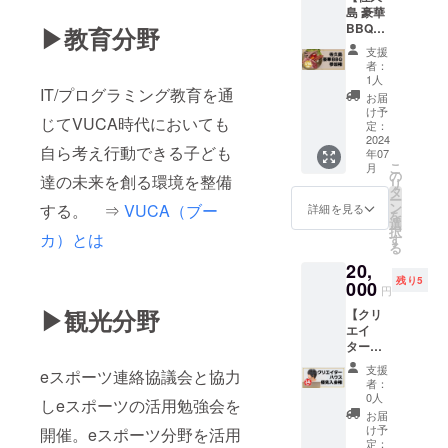
ても活
ル（３
30） 会
（愛知
島 豪華
ツ連絡
躍する4
段～５
場：ク
県西尾
BBQ参
▶教育分野
協議会
代目店
段程
リエイ
市） ・
加権】
のメン
主のつ
度）の
ターハ
支援
GUILD
（うな
バーと
くる本
指導を
者：
ウス西
光城
ぎ付）
して西
格マ
1人
うける
尾教室
（名古
IT/プログラミング教育を通
西尾市
尾市を
フィン
ことも
お届
屋市北
の観光
盛り上
です。
け予
可能で
西尾市
区） ※
じてVUCA時代においても
スポッ
げてい
定：
見た目
す。 一
永吉4丁
支援時
ト“アー
2024
くこと
は普通
般の方
目17 ＜
自ら考え行動できる子ども
にご選
年07
トの島
ができ
のマ
や学校
指導者
こ
択くだ
月
『佐久
ます。
の
フィン
の先生
達の未来を創る環境を整備
＞ 対話
リ
さい ※
島』”の
一緒に
タ
です
など大
型個別
ー
詳しい
海の家
活動し
ン
する。 ⇒
VUCA（ブー
が、そ
詳細を見る
人の方
指導得
を
住所な
でBBQ
ていく
選
の中身
も参加
意とす
択
どはク
を楽し
カ）とは
中でメ
す
は驚く
可能で
るクリ
る
ラウド
むこと
ンバー
ほどユ
す。 開
エイ
ファン
20,
ができ
だけが
ニーク
催：８/
ターハ
ディン
残り5
ます！
000
参加で
で、お
６
円
ウスの
グ終了
午前は
きる講
刺身で
（火）
先生と
▶観光分野
後にご
【クリ
アート
習会や
食べら
、８/２
藤井な
案内し
エイ
の島を
意見交
れるほ
０
どのプ
ます ＜
ターハ
自由に
換、
ど新鮮
（火）
ロ講師
受渡方
ウス優
散策い
ワーク
な海の
、８/２
支援
が指導
eスポーツ連絡協議会と協力
法＞ 作
先入会
ただ
ショッ
恵みを
者：
７
します
成した
権利】
き、午
プや体
0人
ふんだ
（火）
しeスポーツの活用勉強会を
※開催日
フィ
１年待
後から
験会な
んに使
お届
対象：
時は変
ギュア
ちの人
はみん
どにも
け予
開催。eスポーツ分野を活用
用し、
６歳～
更とな
は後日
気教室
なで
定：
参加い