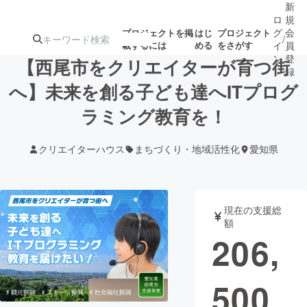
新
ロ
規
グ
会
プロジェクトを掲
はじ
プロジェクト
/
載するには
める
をさがす
イ
員
ン
登
【西尾市をクリエイターが育つ街
録
へ】未来を創る子ども達へITプログ
ラミング教育を！
人気のプロ
注目のリ
注目の新着プロ
募集終了が近いプ
もうすぐ公開
ジェクト
ターン
ジェクト
ロジェクト
されます
クリエイターハウス
まちづくり・地域活性化
愛知県
アート・写真
音楽
現在の支援総
テクノロジー・ガジェット
ゲーム・サ
額
206,
映像・映画
書籍・雑誌
500
ビジネス・起業
チャレンジ