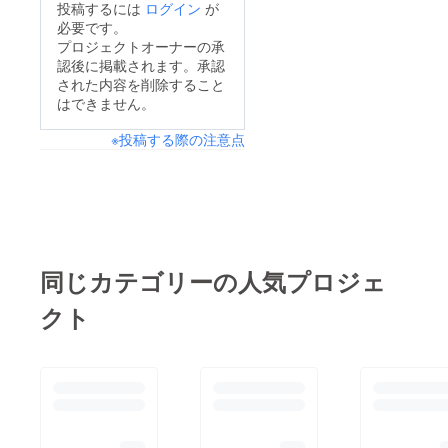
投稿するには
ログイン
が
れました。おうちで少
もっとワクワクできる
必要です。
しだけscratchを触っ
プロジェクトオーナーの承
街』にするために皆様
認後に掲載されます。承認
たことあるということ
のお力をお貸しくださ
された内容を削除すること
でちょっと難しい（３
い！！当日は、前回西
はできません。
級相当）のゲームに挑
尾開催にて２時間待ち
※投稿する際の注意点
戦！まだまだ論理的思
となったHADOを３コ
考で難しいところが
ンテンツ用意し、マル
いっぱいあって苦戦し
シェ（キッチンカーな
たけど何とか『トント
ど）も同時併設しま
ンお相撲』が完成しま
す。市内各小学校中学
した！頑張ったね
校へのイベント案内や
同じカテゴリーの人気プロジェ
♪『タイピングマス
教育関係者、観光関係
クト
ターになろう！！』
者などをご招待し『西
中学１年生の男の
尾MODEL』を作り上
子が参加してくれまし
げていきます。今後
た！なんとマイキー
の”教育・観光・福
ボード持参！！！既に
祉”分野をより活性化
タイピング（ローマ