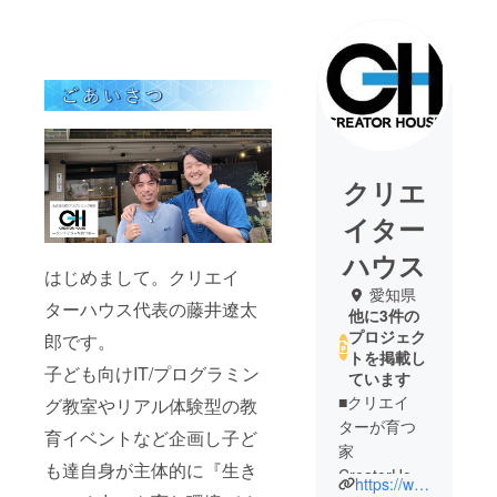
クリエ
イター
ハウス
はじめまして。クリエイ
愛知県
ターハウス代表の藤井遼太
他に3件の
プロジェク
郎です。
トを掲載し
子ども向けIT/プログラミン
ています
■クリエイ
グ教室やリアル体験型の教
ターが育つ
育イベントなど企画し子ど
家
も達自身が主体的に『生き
CreatorHous
https://www.creatorhouse.net/