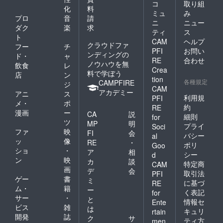
コ
取り組
化
料
ミュ
み
プロ
音
請
ニ
ニュー
ダク
楽
求
ティ
ス
ト
CAM
ヘルプ
クラウドファ
フー
チ
PFI
お問い
ンディングの
ド・
ャ
RE
合わせ
ノウハウを無
飲食
レ
Crea
料で学ぼう
店
ン
tion
各種規定
CAMPFIRE
ジ
CAM
アカデミー
アニ
ス
利用規
PFI
メ・
ポ
約
RE
漫画
ー
CA
説
細則
for
ツ
MP
明
プライ
Soci
ファ
映
FI
会
バシー
al
ッ
像
RE
・
ポリ
Goo
ショ
・
ア
相
シー
d
ン
映
カ
談
特定商
CAM
画
デ
会
取引法
PFI
ゲー
書
ミ
に基づ
RE
ム・
籍
ー
く表記
for
サー
・
と
情報セ
Ente
ビス
雑
は
キュリ
rtain
開発
誌
ク
サ
ティ方
men