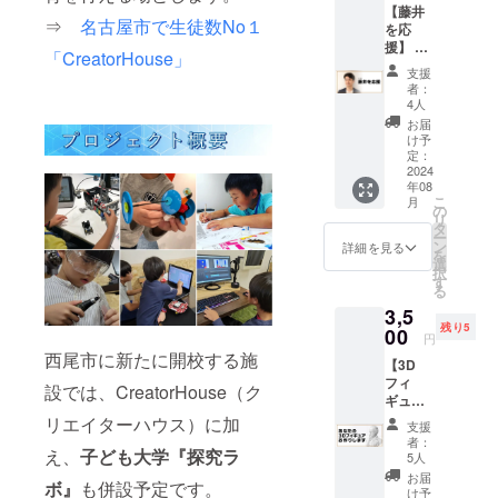
【藤井
型（期間限
⇒
名古屋市で生徒数No１
を応
定イベント
援】 ク
「CreatorHouse」
リエイ
など）
支援
ターハ
者：
・経営疑似
ウスの
4人
体験リアル
代表で
お届
もあ
お店屋さん
け予
り、子
定：
ごっご
ども達
2024
年08
・プログラ
の個性
こ
月
に合わ
の
ミングサバ
リ
せた”新
タ
イバル
ー
しいカ
ン
詳細を見る
を
タチの
・サマース
選
択
学び
す
クール
る
場”づく
・ユースク
3,5
りを
残り5
行って
00
リエイター
円
いる
西尾市に新たに開校する施
クラブ
【3D
『藤井
フィ
遼太
設では、CreatorHouse（ク
ギュア
郎』の
作成】
活動を
リエイターハウス）に加
支援
■メディア出
探究ラ
応援し
者：
え、
子ども大学『探究ラ
ボであ
てくだ
演履歴
5人
なたを
さる方
お届
＞テレビ
ボ』
も併設予定です。
スキャ
に。 ＜
け予