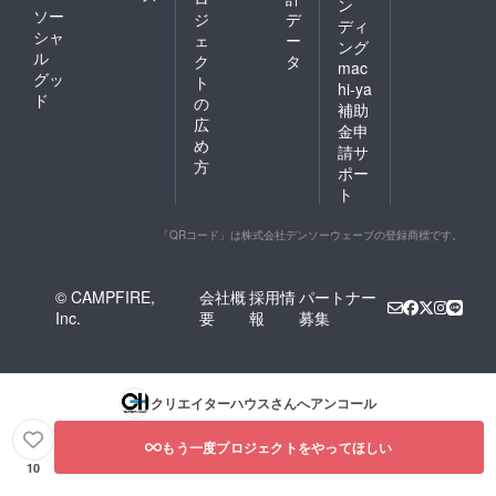
ン
ソー
ジ
デ
ディ
シャ
ェ
ー
ング
ル
ク
タ
mac
グッ
ト
hi-ya
ド
の
補助
広
金申
め
請サ
方
ポー
ト
「QRコード」は株式会社デンソーウェーブの登録商標です。
© CAMPFIRE,
会社概
採用情
パートナー
Inc.
要
報
募集
クリエイターハウス
さんへアンコール
もう一度プロジェクトをやってほしい
10