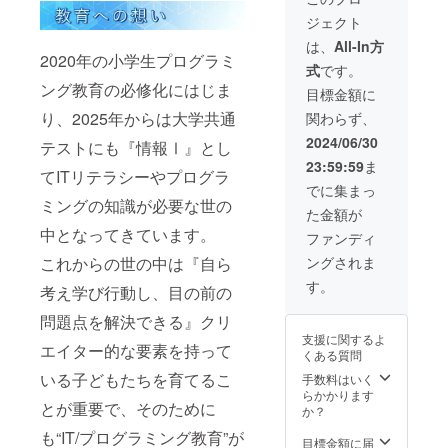
＞ 薄力
優
細をお
なりま
に入会
対象年
ルでお
発生し
粉／卵
勝/2023
送りし
ジェクト
す ※撮
できる
齢：小
楽しみ
ませ
／バ
準優
ます ※
影場所
権利で
学１年
下さ
は、
All-In方
ん） ※
ター／
勝）、
お子さ
までの
す。 入
2020年の小学生プログラミ
生から
い。 詳
イベン
グラ
文部科
んの状
式
です。
交通
会時の
中学２
細内容
ト情報
ニュー
学大臣
況に合
ング教育の必修化にはじま
費・滞
初期費
年生ま
はプロ
目標金額に
や活動
糖／白
賞受
わせて
在費な
用がお
で
ジェク
報告は
身魚の
賞、低
り、2025年からは大学共通
対応・
関わらず、
どはご
得にな
※2024
ト終了
メッ
切り身
学年～
体験い
負担く
りま
年9月末
後に
2024/06/30
セージ
／はち
テストにも『情報Ⅰ』とし
中学生
ただく
ださい
す。 ・
までに
メッ
機能を
みつ／
にかけ
ため一
23:59:59
ま
※後日日
通常：
事前の
セージ
てITリテラシーやプログラ
利用し
ベーキ
て全国
部内容
程調整
59,400
「体験
機能に
でに集まっ
てお送
ングパ
ランキ
が異な
の上、
円
＆相談
ミングの知識が必要な世の
てお送
りしま
ウダー
ング上
る場合
た金額が
撮影を
⇒18,70
会」に
りしま
す
／黒胡
位ラン
があり
中となってきています。
実施し
0円に！
参加し
す。 ＜
ファンディ
椒／塩
カー多
ます
ます
（総
入会手
ビュッ
＜賞味
数 指
これからの世の中は『自ら
ングされま
（30分
額：
続きを
フェ形
期限＞
導者
～60分
25,700
行う必
式＞ ・
す。
冷凍で2
考え学び行動し、目の前の
名：藤
程度）
円お
要があ
食材：
週間
井遼太
※1支援
得） ※
ります
一色産
問題点を解決できる』クリ
（解凍
郎（ク
につき
対象年
※他の
うなぎ/
後は1
リエイ
支援に関するよ
１点の
齢：小
キャン
エイター的な要素を持って
一色さ
日） ＜
ターハ
くある質問
み作成
学１年
ペーン
かな村
お召し
ウス）
可能で
生から
いる子どもたちを育てるこ
や特典
手数料はいく
の海鮮
上がり
※開催日
す ※ス
中学２
などと
らかかります
類/肉類/
方＞ 袋
時は変
とが重要で、そのために
キャ
年生ま
併用は
か？
野菜/海
から出
更とな
ン・3D
で
できま
鮮ア
して、
る場合
も“IT/プログラミング教育”が
フィ
※2024
せん ※
目標金額に届
ヒー