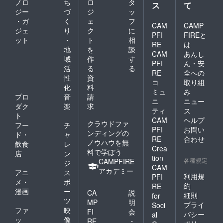
ノロ
ち
ロ
タ
ス
て
ジー
づ
ジ
ッ
・ガ
く
ェ
フ
CAM
CAMP
ジェ
り
ク
に
PFI
FIREと
ット
・
ト
相
RE
は
地
を
談
CAM
あんし
域
作
す
PFI
ん・安
活
る
る
RE
全への
性
資
コ
取り組
化
料
ミュ
み
プロ
音
請
ニ
ニュー
ダク
楽
求
ティ
ス
ト
CAM
ヘルプ
クラウドファ
フー
チ
PFI
お問い
ンディングの
ド・
ャ
RE
合わせ
ノウハウを無
飲食
レ
Crea
料で学ぼう
店
ン
tion
各種規定
CAMPFIRE
ジ
CAM
アカデミー
アニ
ス
利用規
PFI
メ・
ポ
約
RE
漫画
ー
CA
説
細則
for
ツ
MP
明
プライ
Soci
ファ
映
FI
会
バシー
al
ッ
像
RE
・