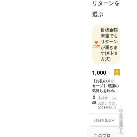
リターンを
選ぶ
目標金額
未達でも
リターン
が届きま
す
(All-in
方式)
1,000
円
【お礼のメッ
セージ】 感謝の
気持ちを込め
て、お礼のメッ
支援者：0人
セージをお送り
お届け予定：
します。
こ
2026年04月
の
リ
タ
ー
ン
詳細を見る
を
選
択
す
る
このプロ