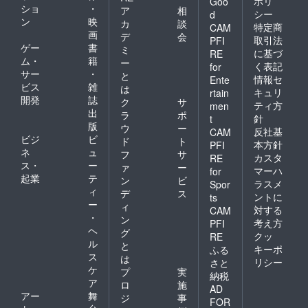
ポリ
Goo
ショ
・
ア
相
シー
d
ン
映
カ
談
特定商
CAM
画
デ
会
取引法
PFI
ゲー
書
ミ
に基づ
RE
ム・
籍
ー
く表記
for
サー
・
と
情報セ
Ente
ビス
雑
は
キュリ
rtain
開発
誌
ク
サ
ティ方
men
出
ラ
ポ
針
t
版
ウ
ー
反社基
CAM
ビジ
ビ
ド
ト
本方針
PFI
ネ
ュ
フ
サ
カスタ
RE
ス・
ー
ァ
ー
マーハ
for
起業
テ
ン
ビ
ラスメ
Spor
ィ
デ
ス
ントに
ts
ー
ィ
対する
CAM
・
ン
考え方
PFI
ヘ
グ
クッ
RE
ル
と
キーポ
ふる
ス
は
リシー
さと
ケ
プ
実
納税
ア
ロ
施
AD
アー
舞
ジ
事
FOR