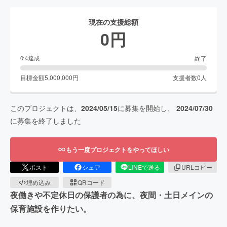
現在の支援総額
0
円
終了
0
%達成
目標金額
5,000,000
円
支援者数
0
人
このプロジェクトは、
2024/05/15
に募集を開始し、
2024/07/30
に募集を終了しました
もう一度プロジェクトをやってほしい
ポスト
シェア
LINEで送る
URLコピー
埋め込み
QRコード
夜働きや不定休日の保護者の為に、夜間・土日メインの
保育施設を作りたい。