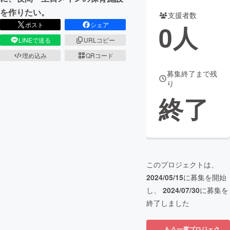
を作りたい。
支援者数
まちづくり・地域活性化
0
人
ポスト
シェア
LINEで送る
URLコピー
CAMPFIRE for Social Good
CAMPFIRE Creation
埋め込み
QRコード
CAMPFIREふるさと納税
machi-ya
コミュニティ
募集終了まで残
り
終了
このプロジェクトは、
2024/05/15
に募集を開始
し、
2024/07/30
に募集を
終了しました
もう一度プロジェク