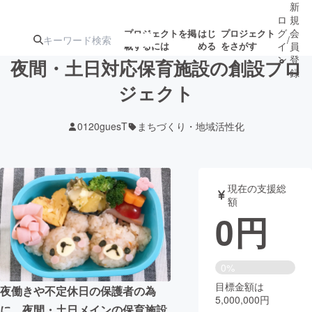
新
ロ
規
グ
会
プロジェクトを掲
はじ
プロジェクト
/
載するには
める
をさがす
イ
員
ン
登
夜間・土日対応保育施設の創設プロ
録
ジェクト
人気のプロ
注目のリ
注目の新着プロ
募集終了が近いプ
もうすぐ公開
0120guesT
まちづくり・地域活性化
ジェクト
ターン
ジェクト
ロジェクト
されます
アート・写真
音楽
現在の支援総
額
0
円
テクノロジー・ガジェット
ゲーム・サ
映像・映画
書籍・雑誌
0%
目標金額は
夜働きや不定休日の保護者の為
5,000,000円
ビジネス・起業
チャレンジ
に、夜間・土日メインの保育施設