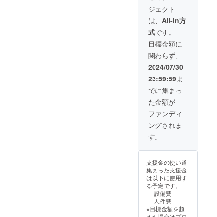
ジェクト
は、
All-In方
式
です。
目標金額に
関わらず、
2024/07/30
23:59:59
ま
でに集まっ
た金額が
ファンディ
ングされま
す。
支援金の使い道
集まった支援金
は以下に使用す
る予定です。
設備費
人件費
※目標金額を超
えた場合はプロ