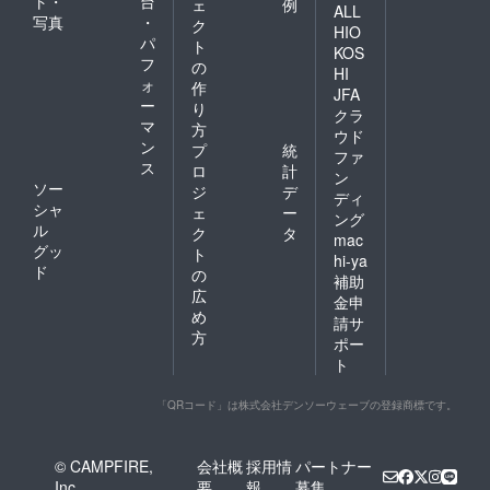
ト・
台
ェ
例
ALL
写真
・
ク
HIO
パ
ト
KOS
フ
の
HI
ォ
作
JFA
ー
り
クラ
マ
方
ウド
ン
プ
統
ファ
ス
ロ
計
ン
ソー
ジ
デ
ディ
シャ
ェ
ー
ング
ル
ク
タ
mac
グッ
ト
hi-ya
ド
の
補助
広
金申
め
請サ
方
ポー
ト
「QRコード」は株式会社デンソーウェーブの登録商標です。
© CAMPFIRE,
会社概
採用情
パートナー
Inc.
要
報
募集