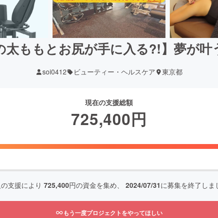
ルの太ももとお尻が手に入る?!】夢が
soi0412
ビューティー・ヘルスケア
東京都
現在の支援総額
725,400
円
人の支援により
725,400
円の資金を集め、
2024/07/31
に募集を終了しま
もう一度プロジェクトをやってほしい