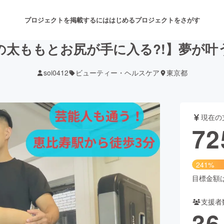
プロジェクトを掲載するには
はじめる
プロジェクトをさがす
ルの太ももとお尻が手に入る?!】夢が
soi0412
ビューティー・ヘルスケア
東京都
注目のリターン
注目の新着プロジェクト
募集終了が近いプロジェクト
も
現在の
音楽
舞台・パフォーマンス
72
ゲーム・サービス開発
フード・飲食店
241%
書籍・雑誌出版
アニメ・漫画
目標金額は3
支援者
チャレンジ
ビューティー・ヘルスケ
36