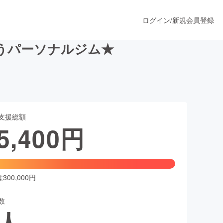
ログイン
/
新規会員登録
叶うパーソナルジム★
うすぐ公開されます
支援総額
プロダクト
5,400
円
ファッション
スポーツ
00,000円
数
ア
ソーシャルグッド
人