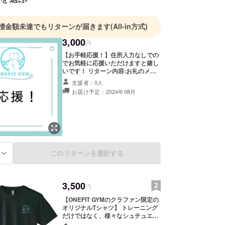
標金額未達でもリターンが届きます
(All-in方式)
3,000
円
【お手軽応援！】住所入力なしでの
でお気軽に応援いただけますと嬉し
いです！ リターン内容:お礼のメー
ル
支援者：0人
お届け予定：2024年08月
このリターンを選択する
る
3,500
円
【ONEFIT GYMのクラファン限定の
オリジナルTシャツ】 トレーニング
だけではなく、様々なシュチュエー
ションで活躍する万能Tシャツで