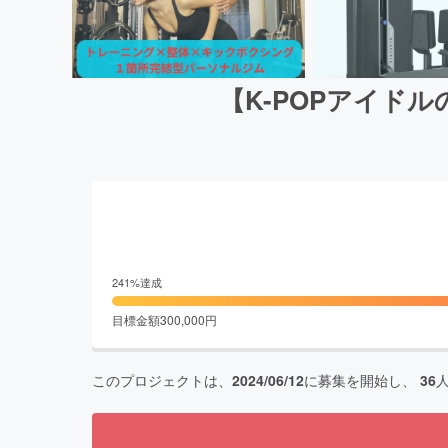
【K-POPアイド
241
%達成
目標金額
300,000
円
このプロジェクトは、
2024/06/12
に募集を開始し、
36