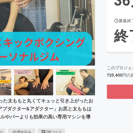
募集終
CAMPFIRE for Social Good
CAMPFIRE Creation
終
CAMPFIREふるさと納税
machi-ya
コミュニティ
このプロジェ
725,400
円の
まった太ももと丸くてキュッと引き上がったお
アブダクター&アダクター」お尻と太ももは
ベルやバーよりも効果の高い専用マシンを導
ピー
埋め込み
QRコード