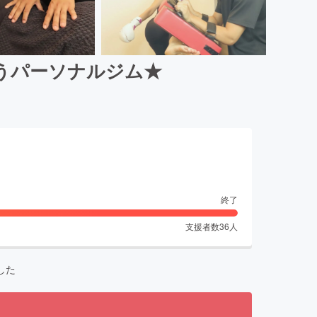
叶うパーソナルジム★
終了
支援者数
36
人
した