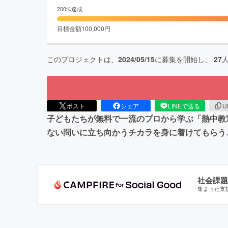
200
%達成
目標金額
100,000
円
このプロジェクトは、
2024/05/15
に募集を開始し、
27
ポスト
シェア
LINEで送る
U
子どもたちが無料で一流のプロから学ぶ「熱中教
ない問いに立ち向かうチカラを身に着けてもらう
社会課題
集まった支