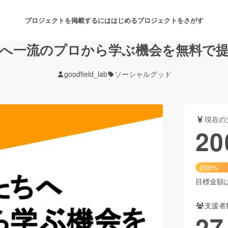
プロジェクトを掲載するには
はじめる
プロジェクトをさがす
へ一流のプロから学ぶ機会を無料で
goodfield_lab
ソーシャルグッド
注目のリターン
注目の新着プロジェクト
募集終了が近いプロジェクト
も
現在の
音楽
舞台・パフォーマンス
20
ゲーム・サービス開発
フード・飲食店
200%
書籍・雑誌出版
アニメ・漫画
目標金額は1
支援者
チャレンジ
ビューティー・ヘルスケ
27