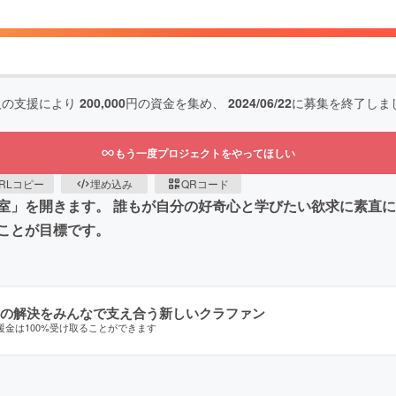
人の支援により
200,000
円の資金を集め、
2024/06/22
に募集を終了しま
もう一度プロジェクトをやってほしい
RLコピー
埋め込み
QRコード
室」を開きます。 誰もが自分の好奇心と学びたい欲求に素直に
ことが目標です。
の解決をみんなで支え合う新しいクラファン
援金は100%受け取ることができます