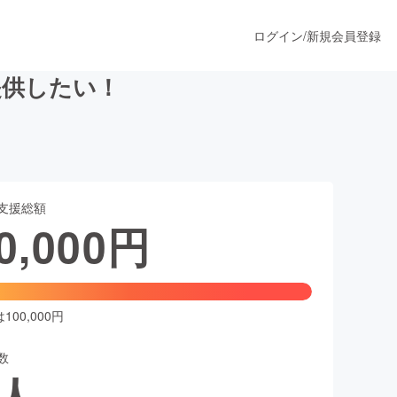
ログイン
/
新規会員登録
提供したい！
うすぐ公開されます
支援総額
プロダクト
0,000
円
ファッション
スポーツ
00,000円
数
ア
ソーシャルグッド
人