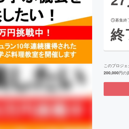
募集終
CAMPFIRE for Social Good
CAMPFIRE Creation
終
CAMPFIREふるさと納税
machi-ya
コミュニティ
このプロジェ
200,000
円の