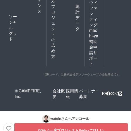
方
ウド
ン
プ
統
ファ
ス
ロ
計
ン
ソー
ジ
デ
ディ
シャ
ェ
ー
ング
ル
ク
タ
mac
グッ
ト
hi-ya
ド
の
補助
広
金申
め
請サ
方
ポー
ト
「QRコード」は株式会社デンソーウェーブの登録商標です。
© CAMPFIRE,
会社概
採用情
パートナー
Inc.
要
報
募集
watein
さんへアンコール
もう一度プロジェクトをやってほしい