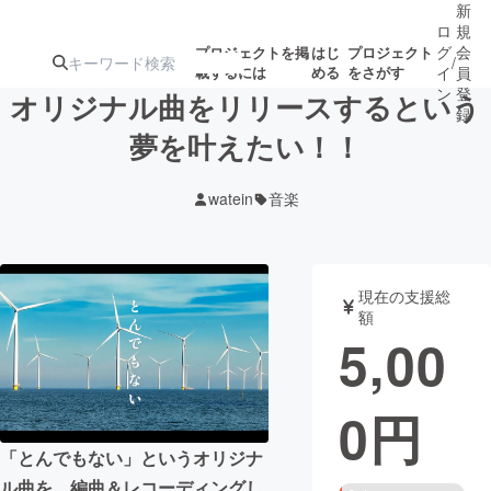
新
ロ
規
グ
会
プロジェクトを掲
はじ
プロジェクト
/
載するには
める
をさがす
イ
員
ン
登
オリジナル曲をリリースするという
録
夢を叶えたい！！
人気のプロ
注目のリ
注目の新着プロ
募集終了が近いプ
もうすぐ公開
watein
音楽
ジェクト
ターン
ジェクト
ロジェクト
されます
アート・写真
音楽
現在の支援総
額
5,00
テクノロジー・ガジェット
ゲーム・サ
0
円
映像・映画
書籍・雑誌
「とんでもない」というオリジナ
ビジネス・起業
チャレンジ
ル曲を、編曲＆レコーディングし