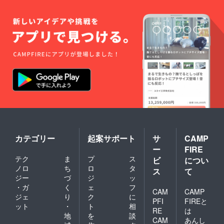
カテゴリー
起案サポート
サ
CAMP
ー
FIRE
テク
ま
プ
ス
ビ
につい
ノロ
ち
ロ
タ
ス
て
ジー
づ
ジ
ッ
・ガ
く
ェ
フ
CAM
CAMP
ジェ
り
ク
に
PFI
FIREと
ット
・
ト
相
RE
は
地
を
談
CAM
あんし