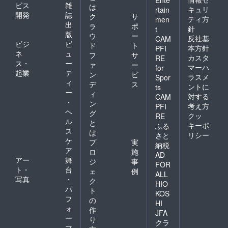
ビス
雑
は
キュリ
rtain
開発
誌
ク
サ
ティ方
men
出
ラ
ポ
針
t
版
ウ
ー
反社基
CAM
ビジ
ビ
ド
ト
本方針
PFI
ネ
ュ
フ
サ
カスタ
RE
ス・
ー
ァ
ー
マーハ
for
起業
テ
ン
ビ
ラスメ
Spor
ィ
デ
ス
ントに
ts
ー
ィ
対する
CAM
・
ン
考え方
PFI
ヘ
グ
クッ
RE
ル
と
キーポ
ふる
ス
は
リシー
さと
ケ
プ
実
納税
ア
ロ
施
AD
アー
舞
ジ
事
FOR
ト・
台
ェ
例
ALL
写真
・
ク
HIO
パ
ト
KOS
フ
の
HI
ォ
作
JFA
ー
り
クラ
マ