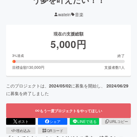
watein
音楽
現在の支援総額
5,000
円
終了
3
%達成
目標金額
130,000
円
支援者数
1
人
このプロジェクトは、
2024/05/02
に募集を開始し、
2024/06/29
に募集を終了しました
もう一度プロジェクトをやってほしい
ポスト
シェア
LINEで送る
URLコピー
埋め込み
QRコード