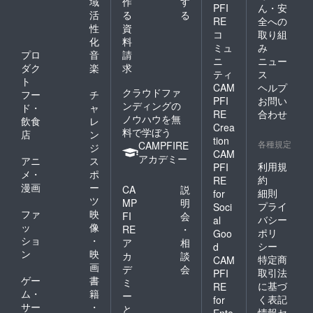
域
作
す
PFI
ん・安
活
る
る
RE
全への
性
資
コ
取り組
化
料
ミュ
み
プロ
音
請
ニ
ニュー
ダク
楽
求
ティ
ス
ト
CAM
ヘルプ
クラウドファ
フー
チ
PFI
お問い
ンディングの
ド・
ャ
RE
合わせ
ノウハウを無
飲食
レ
Crea
料で学ぼう
店
ン
tion
各種規定
CAMPFIRE
ジ
CAM
アカデミー
アニ
ス
利用規
PFI
メ・
ポ
約
RE
漫画
ー
CA
説
細則
for
ツ
MP
明
プライ
Soci
ファ
映
FI
会
バシー
al
ッ
像
RE
・
ポリ
Goo
ショ
・
ア
相
シー
d
ン
映
カ
談
特定商
CAM
画
デ
会
取引法
PFI
ゲー
書
ミ
に基づ
RE
ム・
籍
ー
く表記
for
サー
・
と
情報セ
Ente