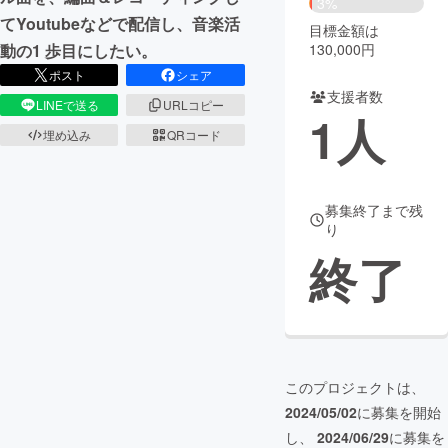
3%
てYoutubeなどで配信し、音楽活
目標金額は
まちづくり・地域活性化
130,000円
動の1 歩目にしたい。
ポスト
シェア
支援者数
CAMPFIRE for Social Good
CAMPFIRE Creation
LINEで送る
URLコピー
1
人
CAMPFIREふるさと納税
machi-ya
コミュニティ
埋め込み
QRコード
募集終了まで残
り
終了
このプロジェクトは、
2024/05/02
に募集を開始
し、
2024/06/29
に募集を