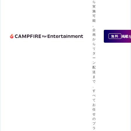
ら
実
施
可
能
。
企
画
掲載
無料
か
ら
リ
タ
ー
ン
配
送
ま
で
、
す
べ
て
お
任
せ
の
プ
ラ