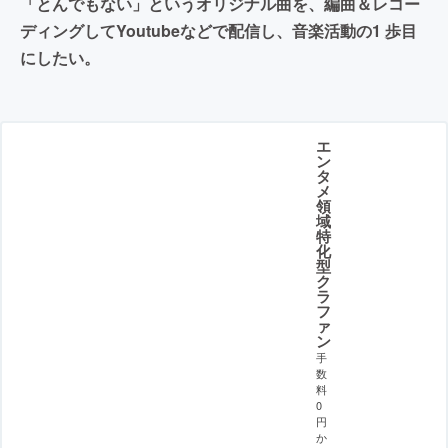
「とんでもない」というオリジナル曲を、編曲＆レコー
ディングしてYoutubeなどで配信し、音楽活動の1 歩目
にしたい。
エ
ン
タ
メ
領
域
特
化
型
ク
ラ
フ
ァ
ン
手
数
料
0
円
か