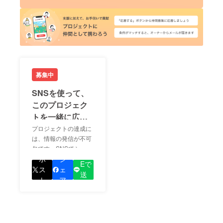
募集中
SNSを使って、
このプロジェク
トを一緒に広め
ましょう！
プロジェクトの達成に
は、情報の発信が不可
欠です。SNSでシェア
LIN
をして、あなたが応援
ポ
シ
Eで
しているプロジェクト
ス
ェ
送
の良さを知ってもらい
ト
ア
る
ましょう！