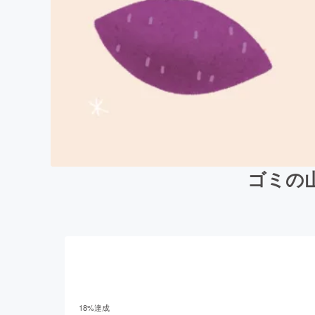
ゴミの
18
%達成