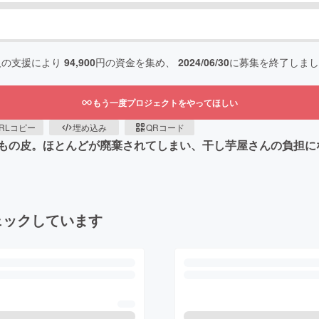
人の支援により
94,900
円の資金を集め、
2024/06/30
に募集を終了しまし
もう一度プロジェクトをやってほしい
RLコピー
埋め込み
QRコード
もの皮。ほとんどが廃棄されてしまい、干し芋屋さんの負担に
ェックしています