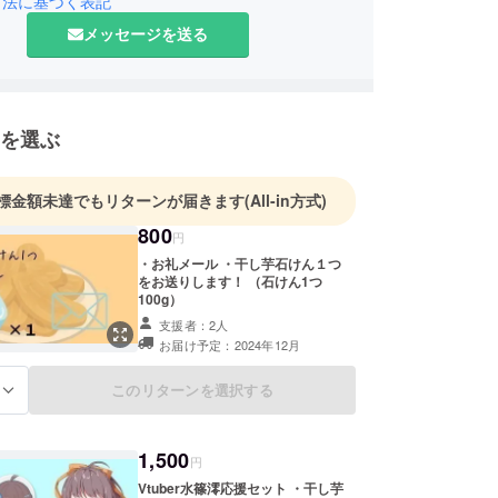
引法に基づく表記
メッセージを送る
を選ぶ
標金額未達でもリターンが届きます
(All-in方式)
800
円
・お礼メール ・干し芋石けん１つ
をお送りします！ （石けん1つ
100g）
支援者：2人
お届け予定：2024年12月
このリターンを選択する
る
1,500
円
Vtuber水篠澪応援セット ・干し芋