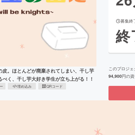
募集終
CAMPFIRE for Social Good
CAMPFIRE Creation
終
CAMPFIREふるさと納税
machi-ya
コミュニティ
このプロジェ
の皮。ほとんどが廃棄されてしまい、干し芋
94,900
円の資
るべく、干し芋大好き学生が立ち上がる！！
ピー
埋め込み
QRコード