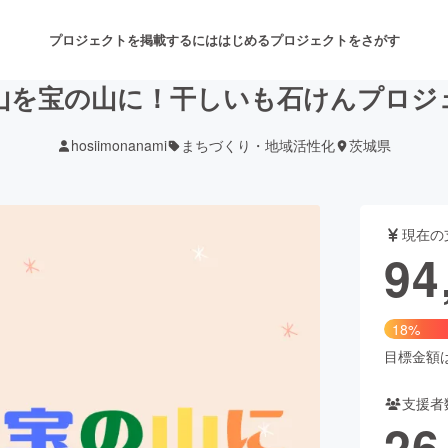
プロジェクトを掲載するには
はじめる
プロジェクトをさがす
山を宝の山に！干しいも石けんプロジ
hosiimonanami
まちづくり・地域活性化
茨城県
注目のリターン
注目の新着プロジェクト
募集終了が近いプロジェクト
も
現在の
音楽
舞台・パフォーマンス
94
ゲーム・サービス開発
フード・飲食店
18%
書籍・雑誌出版
アニメ・漫画
目標金額は5
支援者
チャレンジ
ビューティー・ヘルスケ
26