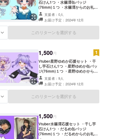
石けん1つ ・水篠澪缶バッジ
(76mm)１つ ・水篠澪からのお礼
メッセージ をお送りします！ （石
支援者：0人
けん1つ100g）
お届け予定：2024年12月
このリターンを選択する
る
1,500
円
Vtuber星野ゆめか応援セット ・干
し芋石けん1つ ・星野ゆめか缶バッ
ジ(76mm)１つ ・星野ゆめかからの
お礼メッセージ をお送りします！
支援者：9人
（石けん1つ100g）
お届け予定：2024年12月
このリターンを選択する
る
1,500
円
Vtuber水篠澪応援セット ・干し芋
石けん1つ ・だるめ缶バッジ
(76mm)１つ ・だるめからのお礼
メッセージ をお送りします！ （石