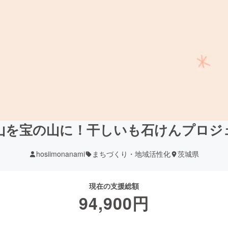
山を宝の山に！干しいも石けんプロジ
hosiimonanami
まちづくり・地域活性化
茨城県
現在の支援総額
94,900
円