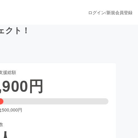
ログイン
/
新規会員登録
ェクト！
うすぐ公開されます
支援総額
プロダクト
,900
円
ファッション
スポーツ
00,000円
数
ア
ソーシャルグッド
人