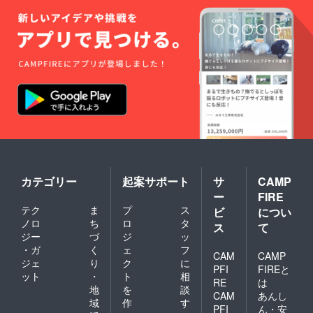
カテゴリー
起案サポート
サ
CAMP
ー
FIRE
テク
ま
プ
ス
ビ
につい
ノロ
ち
ロ
タ
ス
て
ジー
づ
ジ
ッ
・ガ
く
ェ
フ
CAM
CAMP
ジェ
り
ク
に
PFI
FIREと
ット
・
ト
相
RE
は
地
を
談
CAM
あんし
域
作
す
PFI
ん・安