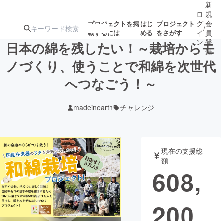
新
ロ
規
グ
会
プロジェクトを掲
はじ
プロジェクト
/
載するには
める
をさがす
イ
員
ン
登
日本の綿を残したい！～栽培からモ
録
ノづくり、使うことで和綿を次世代
へつなごう！～
人気のプロ
注目のリ
注目の新着プロ
募集終了が近いプ
もうすぐ公開
ジェクト
ターン
ジェクト
ロジェクト
されます
madeinearth
チャレンジ
アート・写真
音楽
現在の支援総
テクノロジー・ガジェット
ゲーム・サ
額
608,
映像・映画
書籍・雑誌
200
ビジネス・起業
チャレンジ