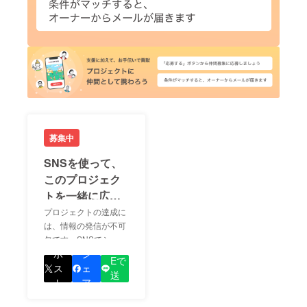
募集中
SNSを使って、
このプロジェク
トを一緒に広め
ましょう！
プロジェクトの達成に
は、情報の発信が不可
欠です。SNSでシェア
LIN
をして、あなたが応援
ポ
シ
Eで
しているプロジェクト
ス
ェ
送
の良さを知ってもらい
ト
ア
る
ましょう！