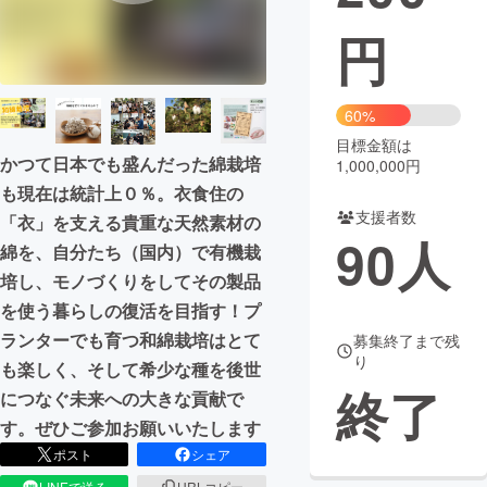
円
まちづくり・地域活性化
CAMPFIRE for Social Good
CAMPFIRE Creation
60%
CAMPFIREふるさと納税
machi-ya
コミュニティ
目標金額は
かつて日本でも盛んだった綿栽培
1,000,000円
も現在は統計上０％。衣食住の
支援者数
「衣」を支える貴重な天然素材の
90
人
綿を、自分たち（国内）で有機栽
培し、モノづくりをしてその製品
を使う暮らしの復活を目指す！プ
ランターでも育つ和綿栽培はとて
募集終了まで残
り
も楽しく、そして希少な種を後世
終了
につなぐ未来への大きな貢献で
す。ぜひご参加お願いいたします
ポスト
シェア
LINEで送る
URLコピー