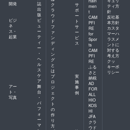
キュリ
rtain
開発
誌
ク
サ
ティ方
men
出
ラ
ポ
針
t
版
ウ
ー
反社基
CAM
ビジ
ビ
ド
ト
本方針
PFI
ネ
ュ
フ
サ
カスタ
RE
ス・
ー
ァ
ー
マーハ
for
起業
テ
ン
ビ
ラスメ
Spor
ィ
デ
ス
ントに
ts
ー
ィ
対する
CAM
・
ン
考え方
PFI
ヘ
グ
クッ
RE
ル
と
キーポ
ふる
ス
は
リシー
さと
ケ
プ
実
納税
ア
ロ
施
AD
アー
舞
ジ
事
FOR
ト・
台
ェ
例
ALL
写真
・
ク
HIO
パ
ト
KOS
フ
の
HI
ォ
作
JFA
ー
り
クラ
マ
方
ウド