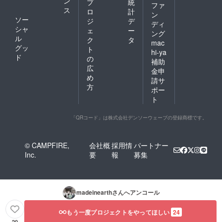
ン
プ
統
ファ
ス
ロ
計
ン
ソー
ジ
デ
ディ
シャ
ェ
ー
ング
ル
ク
タ
mac
グッ
ト
hi-ya
ド
の
補助
広
金申
め
請サ
方
ポー
ト
「QRコード」は株式会社デンソーウェーブの登録商標です。
© CAMPFIRE,
会社概
採用情
パートナー
Inc.
要
報
募集
madeinearth
さんへアンコール
もう一度プロジェクトをやってほしい
24
20