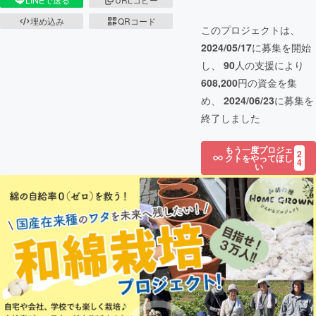
埋め込み
QRコード
このプロジェクトは、
2024/05/17
に募集を開始
し、
90
人の支援により
608,200
円の資金を集
め、
2024/06/23
に募集を
終了しました
もう一度プロジェ
2
クトをやってほし
4
い