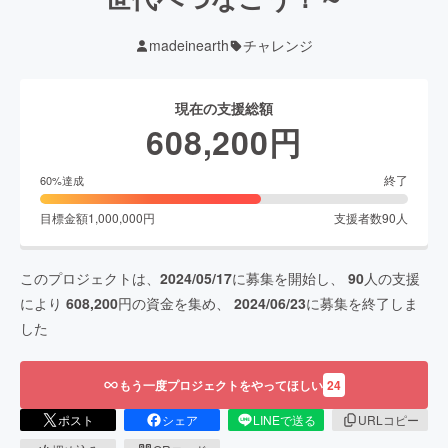
madeinearth
チャレンジ
現在の支援総額
608,200
円
終了
60
%達成
目標金額
1,000,000
円
支援者数
90
人
このプロジェクトは、
2024/05/17
に募集を開始し、
90
人の支援
により
608,200
円の資金を集め、
2024/06/23
に募集を終了しま
した
もう一度プロジェクトをやってほしい
24
ポスト
シェア
LINEで送る
URLコピー