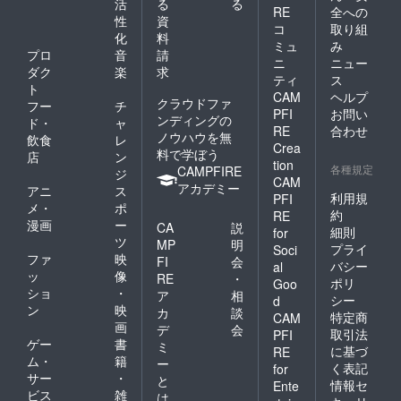
活
る
る
RE
全への
性
資
コ
取り組
化
料
ミュ
み
プロ
音
請
ニ
ニュー
ダク
楽
求
ティ
ス
ト
CAM
ヘルプ
クラウドファ
フー
チ
PFI
お問い
ンディングの
ド・
ャ
RE
合わせ
ノウハウを無
飲食
レ
Crea
料で学ぼう
店
ン
tion
各種規定
CAMPFIRE
ジ
CAM
アカデミー
アニ
ス
利用規
PFI
メ・
ポ
約
RE
漫画
ー
CA
説
細則
for
ツ
MP
明
プライ
Soci
ファ
映
FI
会
バシー
al
ッ
像
RE
・
ポリ
Goo
ショ
・
ア
相
シー
d
ン
映
カ
談
特定商
CAM
画
デ
会
取引法
PFI
ゲー
書
ミ
に基づ
RE
ム・
籍
ー
く表記
for
サー
・
と
情報セ
Ente
ビス
雑
は