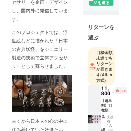
をいかし、
セサリーを企画・デザイン
ジを送る
散在するマ
し、国内外に発信していま
イスターの
す。
技術を集積
リターンを
して、お客
このプロジェクトでは、浮
様のご要望
選ぶ
に最も適し
世絵などに描かれた「日本
た人選を
の古典妖怪」をジュエリー
目標金額
し、作品を
製造の技術で立体アクセサ
未達でも
トータルプ
リターン
ロデュース
リーとして蘇らせました。
が届きま
していま
す
(All-in
す。
方式)
11,
〒400-0851
残り19
800
円
山梨県甲府
【超早
市住吉5-4-6
割】11
種類の
株式会社
妖怪か
ピースプラ
支援
ら1個セ
古くから日本人の心の中に
者：
ンニング
レク
1人
住み着いていた妖怪たち。
ト 一
プロジェク
お届