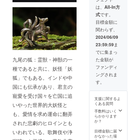
つ目小
料込）
バック
僧 ７）
11種類
チャー
は、
All-In方
カッパ
の妖怪
ム用コ
式
です。
（河
フル
ネク
童）
セット
ター
目標金額に
８）唐
になり
ボール
関わらず、
笠お化
ます。
チェー
け ９）
１）躍
ン：全
2024/06/09
提灯お
動する
長14cm
23:59:59
ま
化け １
九尾の
根付
０）鉢
狐 ２）
紐：
でに集まっ
巻を締
座る九
紫
九尾の狐：霊獣・神獣の一
た金額が
めて踊
尾の狐
巾着付
る猫又
３）座
ファンディ
種であると共に、妖怪「妖
１１）
敷わら
ングされま
頬かむ
し ４）
狐」でもある。インドや中
りをし
烏天狗
す。
て踊る
５）が
国にも伝承があり、君主の
猫又 付
しゃど
寵愛を受け国々を亡国に追
属品
くろ
支援に関するよ
バック
６）一
くある質問
いやった世界的大妖怪と
チャー
つ目小
ム用コ
僧 ７）
手数料はいく
も、愛情を求め運命に翻弄
ネク
カッパ
らかかります
ター
（河
か？
された悲劇のヒロインとも
ボール
童）
チェー
８）唐
目標金額に届
いわれている。歌舞伎や浄
ン：全
笠お化
かなかった場