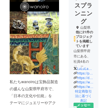
スプラ
ンニン
グ
山梨県
他に21件の
プロジェク
トを掲載し
ています
山梨県甲府
市にある、
社員4名の
ジュエ
LuLuLa_peace
リー・アク
https://ps-planning.jp/
セサリーの
https://dogoods.base.shop/
私たちwanoiroは宝飾品製造
https://www.creema.jp/c/lulula
企画製造会
https://wanoro.base.shop/
社です。
の盛んな山梨県甲府市で、
特定商取引
私たちは宝
「日本の文化や伝統」を
法に基づく
飾の街『甲
表記
テーマにジュエリーやアク
府』の強み
メッセー