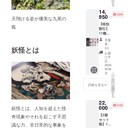
択
円（税
５）が
す
る
込・送
しゃど
14,
料込）
くろ
残り20
11種類
950
６）一
円
天翔ける姿が優美な九尾の
の妖怪
つ目小
【特別
から一
僧 ７）
狐
割引】
つ お選
カッパ
11種類
びくだ
（河
の妖怪
さい
童）
支援
から1個
１）躍
８）唐
者：
セレク
妖怪とは
動する
笠お化
0人
ト 一般
九尾の
け ９）
お届
販売予
狐 ２）
提灯お
け予
定価
座る九
定：
化け １
格：
2024
尾の狐
０）鉢
年08
17,600
３）座
巻を締
こ
月
円
敷わら
の
めて踊
リ
⇒15％
し ４）
タ
る猫又
ー
割引
烏天狗
ン
１１）
詳細を見る
を
の：
５）が
選
頬かむ
択
14,950
しゃど
す
りをし
る
円（税
くろ
て踊る
22,
込・送
６）一
猫又 付
残り48
料込）
000
つ目小
妖怪とは、人知を超えた怪
属品
円
11種類
僧 ７）
バック
【2個
の妖怪
奇現象やそれを起こす不思
カッパ
チャー
セット
から一
（河
ム用コ
議な力、非日常的な事象を
割】11
つ お選
童）
ネク