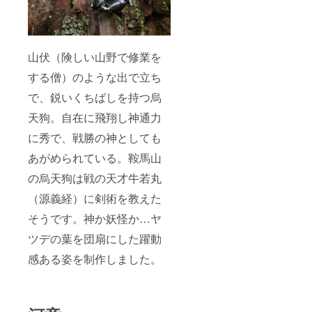
山伏（険しい山野で修業を
する僧）のような出で立ち
で、鋭いくちばしを持つ烏
天狗。自在に飛翔し神通力
に秀で、戦勝の神としても
あがめられている。鞍馬山
の烏天狗は戦の天才牛若丸
（源義経）に剣術を教えた
そうです。神か妖怪か…ヤ
ツデの葉を団扇にした躍動
感ある姿を制作しました。