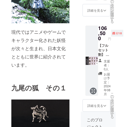
円
３）座
の
めて踊
リ
⇒42％
敷わら
タ
る猫又
ー
割引
し ４）
ン
１１）
詳細を見る
を
の：
烏天狗
選
頬かむ
択
30,600
５）が
す
りをし
る
円（税
しゃど
て踊る
106
込・送
くろ
猫又 付
現代ではアニメやゲームで
料込）
,50
６）一
属品
残り10
11種類
つ目小
0
バック
円
キャラクター化された妖怪
の妖怪
僧 ７）
チャー
から3つ
【フル
カッパ
ム用コ
が次々と生まれ、日本文化
お選び
セット
（河
ネク
くださ
割】 11
童）
ター
とともに世界に紹介されて
い １）
種類の
８）唐
ボール
支援
躍動す
妖怪フ
います。
笠お化
チェー
者：
る九尾
ルセッ
け ９）
ン：全
0人
の狐
ト 一般
提灯お
長14cm
お届
２）座
販売予
化け １
根付
け予
る九尾
定価
０）鉢
定：
紐：
九尾の狐 その１
の狐
格：
2024
巻を締
紫
年08
３）座
193,600
めて踊
巾着付
こ
月
敷わら
円
る猫又
の
リ
し ４）
⇒45％
１１）
タ
ー
烏天狗
割引
頬かむ
ン
詳細を見る
を
５）が
の：
りをし
選
択
しゃど
106,500
て踊る
す
る
くろ
円（税
猫又 付
このプロ
６）一
込・送
属品
ジェクト