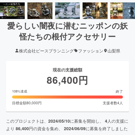
愛らしい闇夜に潜むニッポンの妖
怪たちの根付アクセサリー
株式会社ピースプランニング
ファッション
山梨県
現在の支援総額
86,400
円
終了
108
%達成
目標金額
80,000
円
支援者数
4
人
このプロジェクトは、
2024/05/10
に募集を開始し、
4
人の支援に
より
86,400
円の資金を集め、
2024/06/09
に募集を終了しました