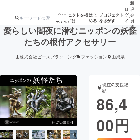
新
ロ
規
グ
会
プロジェクトを掲
はじ
プロジェクト
/
載するには
める
をさがす
イ
員
ン
登
愛らしい闇夜に潜むニッポンの妖怪
録
たちの根付アクセサリー
人気のプロ
注目のリ
注目の新着プロ
募集終了が近いプ
もうすぐ公開
株式会社ピースプランニング
ファッション
山梨県
ジェクト
ターン
ジェクト
ロジェクト
されます
アート・写真
音楽
現在の支援総
額
86,4
テクノロジー・ガジェット
ゲーム・サ
00
円
映像・映画
書籍・雑誌
ビジネス・起業
チャレンジ