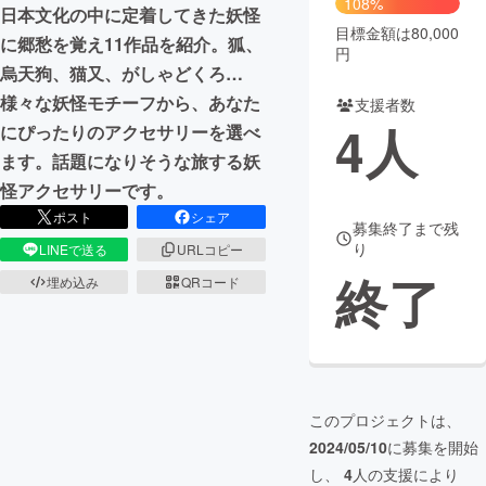
108%
日本文化の中に定着してきた妖怪
目標金額は80,000
まちづくり・地域活性化
に郷愁を覚え11作品を紹介。狐、
円
烏天狗、猫又、がしゃどくろ…
様々な妖怪モチーフから、あなた
支援者数
CAMPFIRE for Social Good
CAMPFIRE Creation
4
人
にぴったりのアクセサリーを選べ
CAMPFIREふるさと納税
machi-ya
コミュニティ
ます。話題になりそうな旅する妖
怪アクセサリーです。
ポスト
シェア
募集終了まで残
り
LINEで送る
URLコピー
終了
埋め込み
QRコード
このプロジェクトは、
2024/05/10
に募集を開始
し、
4
人の支援により