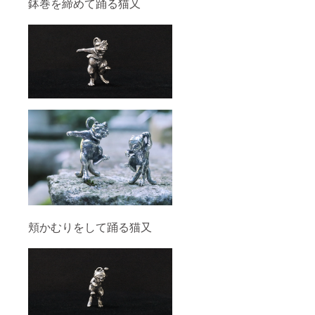
鉢巻を締めて踊る猫又
頬かむりをして踊る猫又