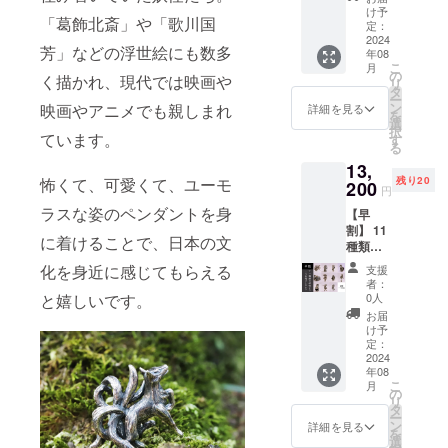
般販売
け予
「葛飾北斎」や「歌川国
予定価
定：
格：
2024
芳」などの浮世絵にも数多
年08
17,600
こ
月
円
の
く描かれ、現代では映画や
リ
⇒33％
タ
ー
割引
ン
映画やアニメでも親しまれ
詳細を見る
を
の：
選
択
11,800
ています。
す
る
円（税
13,
込・送
怖くて、可愛くて、ユーモ
残り20
料込）
200
円
11種類
ラスな姿のペンダントを身
【早
の妖怪
割】 11
から一
に着けることで、日本の文
種類の
つ お選
妖怪か
びくだ
化を身近に感じてもらえる
支援
ら1個セ
さい
者：
レクト
１）躍
と嬉しいです。
0人
一般販
動する
お届
売予定
九尾の
け予
価格：
狐 ２）
定：
17,600
2024
座る九
年08
円
尾の狐
こ
月
⇒25％
３）座
の
リ
割引
敷わら
タ
ー
の：
し ４）
ン
詳細を見る
を
13,200
烏天狗
選