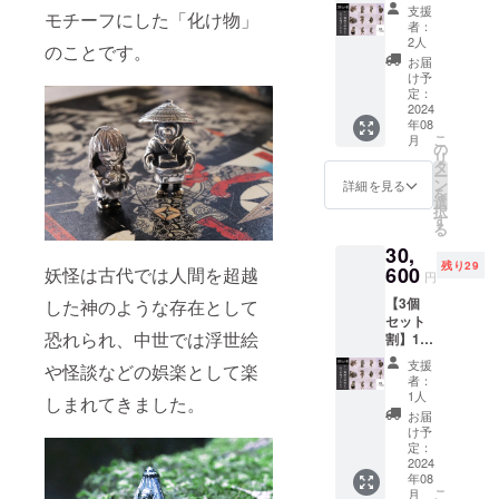
種類の
びくだ
８）唐
ター
支援
モチーフにした「化け物」
妖怪か
さい
笠お化
ボール
者：
ら2個セ
１）躍
け ９）
2人
チェー
のことです。
レクト
動する
提灯お
ン：全
お届
一般販
九尾の
化け １
け予
長14cm
売予定
狐 ２）
定：
０）鉢
根付
価格：
2024
座る九
巻を締
紐：
年08
35,200
尾の狐
めて踊
紫
こ
月
円
３）座
の
る猫又
巾着付
リ
⇒37％
敷わら
タ
１１）
ー
割引
し ４）
ン
頬かむ
詳細を見る
を
の：
烏天狗
選
りをし
択
22,000
５）が
す
て踊る
る
円（税
しゃど
猫又 付
30,
込・送
くろ
属品
残り29
料込）
600
６）一
妖怪は古代では人間を超越
バック
円
11種類
つ目小
チャー
【3個
した神のような存在として
の妖怪
僧 ７）
ム用コ
セット
から２
カッパ
ネク
恐れられ、中世では浮世絵
割】11
つ お選
（河
ター
種類の
びくだ
童）
ボール
支援
や怪談などの娯楽として楽
妖怪か
さい
８）唐
チェー
者：
ら2個セ
１）躍
笠お化
1人
ン：全
しまれてきました。
レクト
動する
け ９）
長14cm
お届
一般販
九尾の
提灯お
け予
根付
売予定
狐 ２）
定：
化け １
紐：
価格：
2024
座る九
０）鉢
紫
年08
52,800
尾の狐
巻を締
巾着付
こ
月