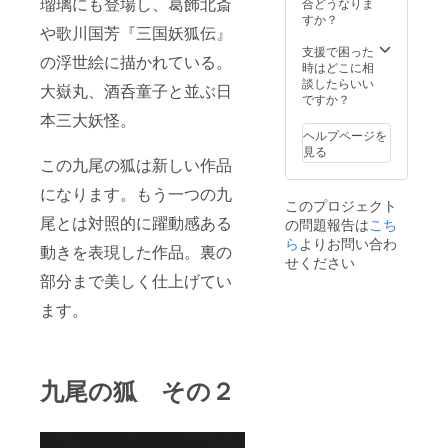
長14cm
け ９）
瑠璃にも登場し、葛飾北斎
合どうなりま
根付
提灯お
すか？
や歌川国芳『三国妖狐伝』
紐：
化け １
紫
０）鉢
支援で困った
の浮世絵に描かれている。
巾着付
巻を締
時はどこに相
めて踊
談したらいい
大嶽丸、酒呑童子と並ぶ日
る猫又
ですか？
１１）
本三大妖怪。
頬かむ
ヘルプページを
りをし
見る
て踊る
この九尾の狐は新しい作品
猫又 付
になります。もう一つの九
属品
このプロジェクト
バック
尾とは対照的に躍動感ある
の問題報告は
こち
チャー
ム用コ
ら
よりお問い合わ
動きを表現した作品。裏の
ネク
せください
ター
部分まで美しく仕上げてい
ボール
チェー
ます。
ン：全
長14cm
根付
紐：
九尾の狐 その２
紫
巾着付