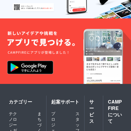
カテゴリー
起案サポート
サ
CAMP
ー
FIRE
テク
ま
プ
ス
ビ
につい
ノロ
ち
ロ
タ
ス
て
ジー
づ
ジ
ッ
・ガ
く
ェ
フ