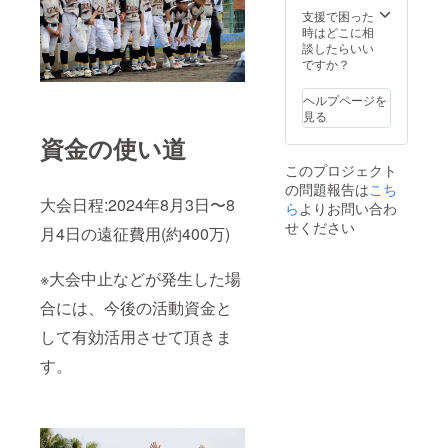
支援で困った
時はどこに相
談したらいい
ですか？
ヘルプページを
見る
資金の使い道
このプロジェクト
の問題報告は
こち
大会日程:2024年8月3日〜8
ら
よりお問い合わ
せください
月4日の遠征費用(約400万)
※大会中止などが発生した場
合には、今後の活動資金と
して有効活用させて頂きま
す。