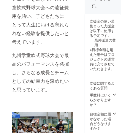
す。
童軟式野球大会への遠征費
用を賄い、子どもたちに
支援金の使い道
とって人生における忘れら
集まった支援金
は以下に使用す
れない経験を提供したいと
る予定です。
県外派遣の費
考えています。
用
※目標金額を超
九州学童軟式野球大会で最
えた場合はプロ
ジェクトの運営
高のパフォーマンスを発揮
費に充てさせて
いただきます。
し、さらなる成長とチーム
としての結束力を深めたい
支援に関するよ
くある質問
と思っています。
手数料はいく
らかかります
か？
目標金額に届
かなかった場
合どうなりま
すか？