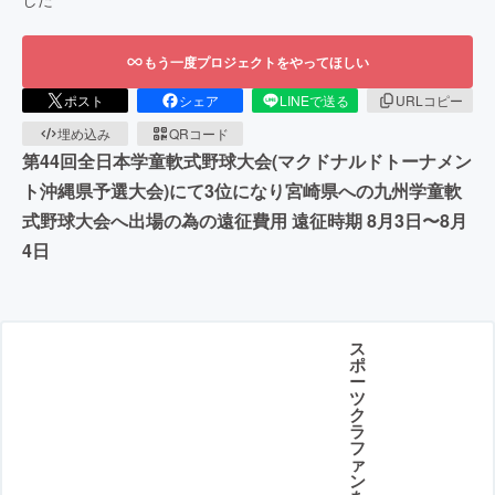
もう一度プロジェクトをやってほしい
ポスト
シェア
LINEで送る
URLコピー
埋め込み
QRコード
第44回全日本学童軟式野球大会(マクドナルドトーナメン
ト沖縄県予選大会)にて3位になり宮崎県への九州学童軟
式野球大会へ出場の為の遠征費用 遠征時期 8月3日〜8月
4日
ス
ポ
ー
ツ
ク
ラ
フ
ァ
ン