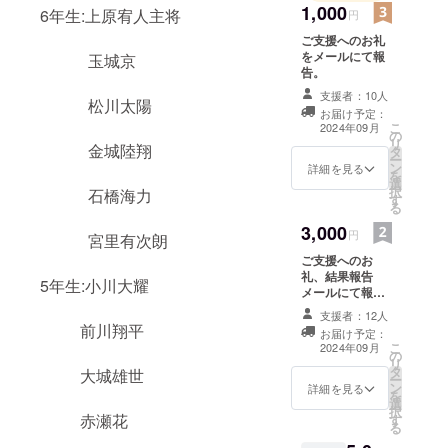
1,000
6年生:上原宥人主将
円
ご支援へのお礼
をメールにて報
玉城京
告。
支援者：10人
松川太陽
お届け予定：
こ
2024年09月
の
リ
金城陸翔
タ
ー
ン
詳細を見る
を
選
択
石橋海力
す
る
3,000
円
宮里有次朗
ご支援へのお
礼、結果報告
5年生:小川大耀
メールにて報
告。
支援者：12人
前川翔平
お届け予定：
こ
2024年09月
の
リ
タ
大城雄世
ー
ン
詳細を見る
を
選
択
赤瀬花
す
る