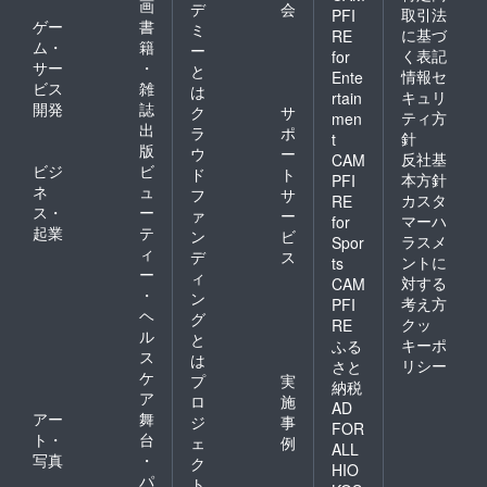
画
デ
会
取引法
PFI
ゲー
書
ミ
に基づ
RE
ム・
籍
ー
く表記
for
サー
・
と
情報セ
Ente
ビス
雑
は
キュリ
rtain
開発
誌
ク
サ
ティ方
men
出
ラ
ポ
針
t
版
ウ
ー
反社基
CAM
ビジ
ビ
ド
ト
本方針
PFI
ネ
ュ
フ
サ
カスタ
RE
ス・
ー
ァ
ー
マーハ
for
起業
テ
ン
ビ
ラスメ
Spor
ィ
デ
ス
ントに
ts
ー
ィ
対する
CAM
・
ン
考え方
PFI
ヘ
グ
クッ
RE
ル
と
キーポ
ふる
ス
は
リシー
さと
ケ
プ
実
納税
ア
ロ
施
AD
アー
舞
ジ
事
FOR
ト・
台
ェ
例
ALL
写真
・
ク
HIO
パ
ト