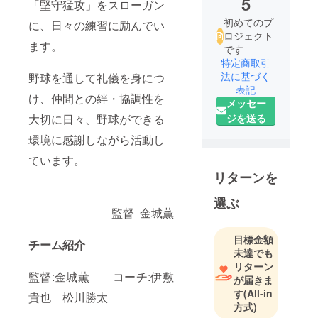
5
「堅守猛攻」をスローガン
初めてのプ
に、日々の練習に励んでい
ロジェクト
ます。
です
特定商取引
法に基づく
野球を通して礼儀を身につ
表記
け、仲間との絆・協調性を
メッセー
大切に日々、野球ができる
ジを送る
環境に感謝しながら活動し
ています。
リターンを
選ぶ
監督 金城薫
目標金額
チーム紹介
未達でも
リターン
監督:金城薫 コーチ:伊敷
が届きま
す
(All-in
貴也 松川勝太
方式)