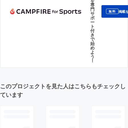
を
専
門
掲載
無料
サ
ポ
ー
ト
付
き
で
始
め
よ
う
！
このプロジェクトを見た人はこちらもチェックし
ています