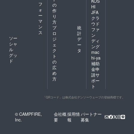
KOS
フ
の
HI
ォ
作
JFA
ー
り
クラ
マ
方
ウド
ン
プ
統
ファ
ス
ロ
計
ン
ソー
ジ
デ
ディ
シャ
ェ
ー
ング
ル
ク
タ
mac
グッ
ト
hi-ya
ド
の
補助
広
金申
め
請サ
方
ポー
ト
「QRコード」は株式会社デンソーウェーブの登録商標です。
© CAMPFIRE,
会社概
採用情
パートナー
Inc.
要
報
募集