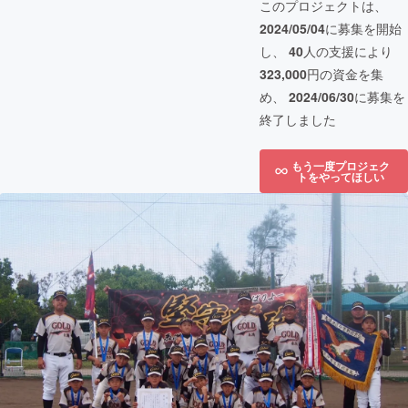
このプロジェクトは、
2024/05/04
に募集を開始
し、
40
人の支援により
323,000
円の資金を集
め、
2024/06/30
に募集を
終了しました
もう一度プロジェク
トをやってほしい