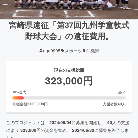
宮崎県遠征「第37回九州学童軟式
野球大会」の遠征費用。
oga0905
スポーツ
沖縄県
現在の支援総額
323,000
円
終了
10
%達成
目標金額
3,000,000
円
支援者数
40
人
このプロジェクトは、
2024/05/04
に募集を開始し、
40
人の支援
により
323,000
円の資金を集め、
2024/06/30
に募集を終了しま
した