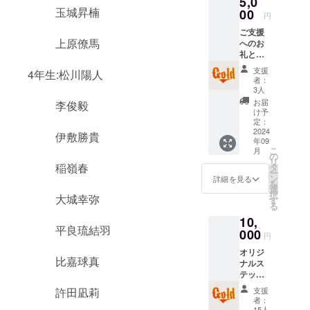
5,0
玉城昇楠
00
円
ご支援
上原僚馬
へのお
礼と結
果報
支援
4年生:松川陽人
告、オ
者：
リジナ
3人
ルス
お届
李俊毅
テッ
け予
カー1枚
定：
(サイズ
2024
伊敷勝貴
年09
8×8)を
こ
月
郵送致
の
リ
しま
稲嶺春
タ
ー
す。
ン
詳細を見る
を
選
択
大城幸弥
す
る
10,
平良琉結羽
000
円
オリジ
比嘉球真
ナルス
テッ
カー1枚
許田凪莉
支援
(サイズ
者：
16×16)
15人