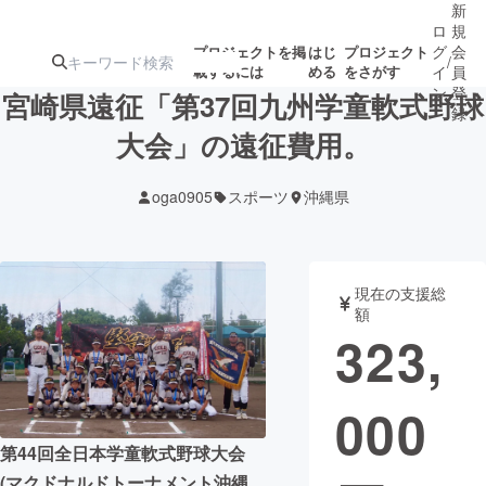
新
ロ
規
グ
会
プロジェクトを掲
はじ
プロジェクト
/
載するには
める
をさがす
イ
員
ン
登
宮崎県遠征「第37回九州学童軟式野球
録
大会」の遠征費用。
人気のプロ
注目のリ
注目の新着プロ
募集終了が近いプ
もうすぐ公開
oga0905
スポーツ
沖縄県
ジェクト
ターン
ジェクト
ロジェクト
されます
アート・写真
音楽
現在の支援総
額
323,
テクノロジー・ガジェット
ゲーム・サ
000
映像・映画
書籍・雑誌
第44回全日本学童軟式野球大会
ビジネス・起業
チャレンジ
(マクドナルドトーナメント沖縄