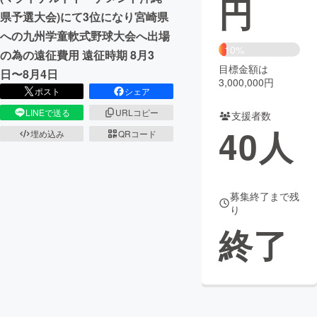
円
県予選大会)にて3位になり宮崎県
まちづくり・地域活性化
への九州学童軟式野球大会へ出場
10%
の為の遠征費用 遠征時期 8月3
目標金額は
CAMPFIRE for Social Good
CAMPFIRE Creation
日〜8月4日
3,000,000円
CAMPFIREふるさと納税
machi-ya
コミュニティ
ポスト
シェア
LINEで送る
URLコピー
支援者数
40
人
埋め込み
QRコード
募集終了まで残
り
終了