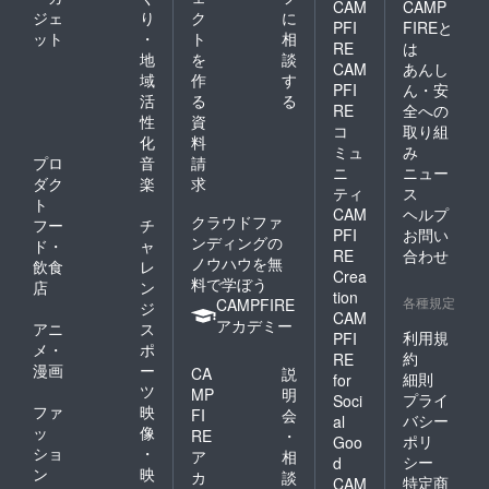
CAM
CAMP
ジェ
り
ク
に
PFI
FIREと
ット
・
ト
相
RE
は
地
を
談
CAM
あんし
域
作
す
PFI
ん・安
活
る
る
RE
全への
性
資
コ
取り組
化
料
ミュ
み
プロ
音
請
ニ
ニュー
ダク
楽
求
ティ
ス
ト
CAM
ヘルプ
クラウドファ
フー
チ
PFI
お問い
ンディングの
ド・
ャ
RE
合わせ
ノウハウを無
飲食
レ
Crea
料で学ぼう
店
ン
tion
各種規定
CAMPFIRE
ジ
CAM
アカデミー
アニ
ス
利用規
PFI
メ・
ポ
約
RE
漫画
ー
CA
説
細則
for
ツ
MP
明
プライ
Soci
ファ
映
FI
会
バシー
al
ッ
像
RE
・
ポリ
Goo
ショ
・
ア
相
シー
d
ン
映
カ
談
特定商
CAM