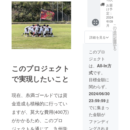
を郵
お届
送。
け予
チーム
定：
から、
2024
年09
お礼及
こ
月
び結果
の
リ
報告動
タ
ー
画を
ン
詳細を見る
を
メール
選
択
にて送
す
る
信致し
このプロ
ます。
ジェクト
は、
All-In方
このプロジェクト
式
です。
で実現したいこと
目標金額に
関わらず、
2024/06/30
現在、糸満ゴールドでは資
23:59:59
ま
金造成も積極的に行ってい
でに集まっ
ますが、莫大な費用(400万)
た金額が
がかかるため、このプロ
ファンディ
ジェクトを通じて、九州学
ングされま