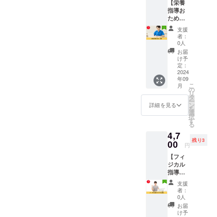
【栄養
しま
指導お
す。 ※
ためし
ニック
（1
ネーム
支援
回）】
での掲
者：
栄養指
載も可
0人
導をト
能で
お届
ライア
す。 ※
け予
ルとし
掲載す
定：
て1回お
2024
るお名
年09
試しい
前は備
こ
月
ただけ
考欄に
の
リ
る権利
必ずご
タ
ー
です。
記入く
ン
詳細を見る
を
普段の
ださ
選
択
一週間
い。 ※
す
る
のお食
掲載期
4,7
事など
間は
残り3
をヒア
00
2024年
円
リング
9月～
【フィ
させて
2025年
ジカル
いただ
8月まで
指導ト
き、実
の1年間
ライア
技にお
です。
支援
ル（1
いてど
HPはこ
者：
回）】
ういっ
ちら
0人
フィジ
た面で
https://
お届
カル指
過不足
conphy
け予