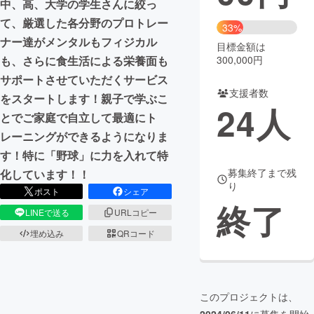
中、高、大学の学生さんに絞っ
て、厳選した各分野のプロトレー
まちづくり・地域活性化
33%
ナー達がメンタルもフィジカル
目標金額は
300,000円
も、さらに食生活による栄養面も
CAMPFIRE for Social Good
CAMPFIRE Creation
サポートさせていただくサービス
CAMPFIREふるさと納税
machi-ya
コミュニティ
支援者数
をスタートします！親子で学ぶこ
24
人
とでご家庭で自立して最適にト
レーニングができるようになりま
す！特に「野球」に力を入れて特
募集終了まで残
化しています！！
り
ポスト
シェア
終了
LINEで送る
URLコピー
埋め込み
QRコード
このプロジェクトは、