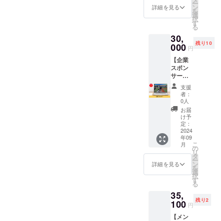
ー
す。 指
それが
ン
メンタ
詳細を見る
を
導経験
とれる
選
ルト
択
がある
料理、
す
レーニ
る
トレー
コンビ
ングを
30,
ナーが
ニや
行いま
残り10
目標や
000
スー
す ※詳
円
目的に
パーな
細は
【企業
対して
どでも
メール
スポン
どのよ
手軽に
にて調
サー】
うや身
手に入
整いた
株式会
体づく
る商品
しま
支援
社
りを
なども
す。 ※
者：
Topas
日々行
ご紹介
0人
有効期
の企業
えば良
しま
限は、
お届
スポン
いか？
す。 お
け予
2024年
サーに
トレー
定：
礼の
9月～
なれる
2024
ニング
メッ
2025年
年09
権利で
メ
セージ
8月まで
こ
月
す。 HP
ニュー
の
付きで
です。
リ
にあな
を作成
タ
す。 ■
ー
たの会
しま
ン
詳細 ・
詳細を見る
を
社のお
す。 お
選
日程：
択
名前と
礼の
す
別途調
る
HPリン
メッ
整 ・時
35,
クを企
セージ
間：週1
残り2
業スポ
100
付きで
回30分
円
ンサー
す。 ■
×3回 ・
【メン
として
詳細 ・
場所：