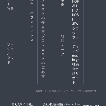
FOR
ト・
台
ェ
例
ALL
写真
・
ク
HIO
パ
ト
KOS
フ
の
HI
ォ
作
JFA
ー
り
クラ
マ
方
ウド
ン
プ
統
ファ
ス
ロ
計
ン
ソー
ジ
デ
ディ
シャ
ェ
ー
ング
ル
ク
タ
mac
グッ
ト
hi-ya
ド
の
補助
広
金申
め
請サ
方
ポー
ト
「QRコード」は株式会社デンソーウェーブの登録商標です。
© CAMPFIRE,
会社概
採用情
パートナー