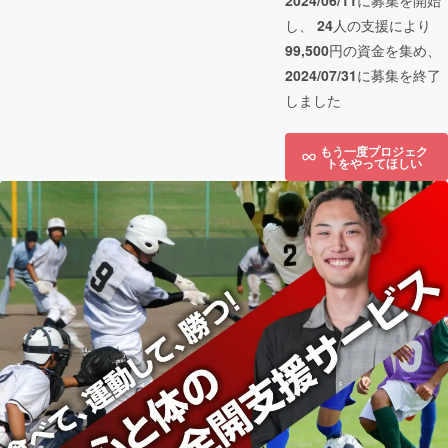
2024/06/11
に募集を開始
し、
24
人の支援により
99,500
円の資金を集め、
2024/07/31
に募集を終了
しました
もう一度プロジェク
トをやってほしい