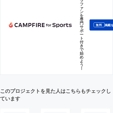
ラ
フ
ァ
ン
を
専
門
掲載
無料
サ
ポ
ー
ト
付
き
で
始
め
よ
う
！
このプロジェクトを見た人はこちらもチェックし
ています