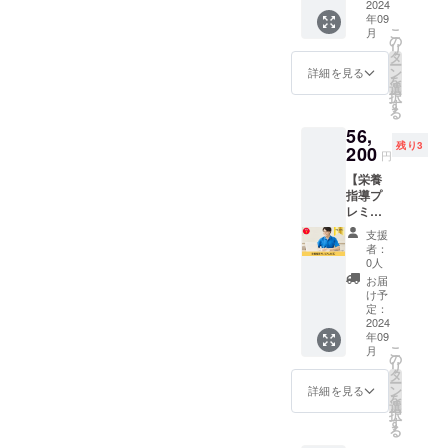
フィジ
2024
細部ま
掲載内
にて調
9月～
年09
カル指
で個々
容は
整いた
2025年
こ
月
導のレ
に合わ
の
メール
しま
8月まで
リ
ギュ
せて並
タ
にて打
す。 ※
です。
ー
ラー
走しま
ン
合せさ
詳細を見る
有効期
を
コース
す。 お
選
せてい
限は、
択
のセッ
礼の
す
ただき
2024年
る
トを3回
メッ
ます。
9月～
56,
お試し
セージ
※ネット
2025年
残り3
いただ
200
付きで
ワーク
8月まで
円
ける権
す。 ■
販売ま
です。
【栄養
利で
詳細 ・
たは企
指導プ
す。 ま
日程：
業イ
レミア
ずは体
別途調
メージ
ム（3
作りか
整 ・時
が相違
支援
回）】
ら！と
間：30
する場
者：
栄養指
思って
分 ・場
0人
合等、
導のプ
いる方
所：
お断り
お届
レミア
におす
zoomに
け予
させて
ムコー
すめで
定：
て実施
いただ
スを3回
2024
す。 ア
・内
く場合
年09
お試し
スリー
容：ヒ
があり
こ
月
いただ
トを体
の
アリン
ます。
リ
ける権
の中か
タ
グから
お断り
ー
利で
らと外
ン
各ス
詳細を見る
させて
を
す。 普
からを
選
ポーツ
いただ
択
段の一
サポー
す
専用の
いた場
る
週間の
トする
メンタ
合は返