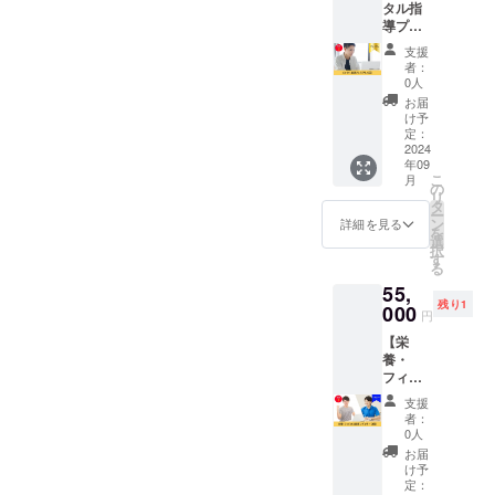
タル指
掲載い
日程：
zoomに
導プレ
たしま
別途調
て実施
ミアム
す。 個
整 ・時
・内
支援
（3
人スポ
間：30
容：1週
者：
回）】
ンサー
分 ・場
0人
間分の
メンタ
はお名
所：
食事を
お届
ル指導
前だけ
zoomに
け予
送信し
のプレ
の掲載
定：
て実施
て頂
ミアム
2024
となり
・内
き、そ
年09
コース
ます
容：プ
ちらと
こ
月
を3回お
が、こ
の
レー動
ヒアリ
リ
試しい
ちらの
タ
画を送
ングか
ー
ただけ
企業ス
ン
信して
詳細を見る
ら各ス
を
る権利
ポン
選
頂き、
ポーツ
択
です。
サーは
す
そちら
専用の
る
アス
HPにリ
とヒア
食事ア
55,
リート
ンクを
リング
ドバイ
残り1
ならで
000
掲載す
から各
スを行
円
はの心
ること
スポー
います
【栄
の問
によ
ツ専用
※詳細は
養・
題、場
り、あ
のト
メール
フィジ
面場面
なたの
レーニ
にて調
カル指
でのこ
企業の
ングア
整いた
支援
導レ
んな時
PRを弊
ドバイ
者：
しま
ギュ
はどう
社のHP
0人
スを行
す。 ※
ラー（3
考え
で実施
います
お届
有効期
回）】
る？と
できま
け予
※詳細は
限は、
栄養・
いった
定：
す。 ※
メール
2024年