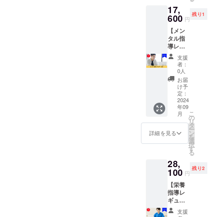
名前と
しま
日程：
17,
SNSや
す。 お
別途調
残り1
活動さ
600
礼の
整 ・時
円
れてい
メッ
間：30
【メン
るもの
セージ
分 ・場
タル指
のリン
付きで
所：
導レ
クを個
す。 ■
zoomに
ギュ
人スポ
詳細 ・
て実施
支援
ラー（3
ンサー
日程：
・内
者：
回）】
として
別途調
0人
容：食
メンタ
掲載い
整 ・時
事の画
お届
ル指導
たしま
間：30
け予
像など
を3回お
す。 ※
定：
分 ・場
はいた
試しい
2024
ニック
所：
だか
年09
ただけ
ネーム
zoomに
ず、ヒ
こ
月
る権利
での掲
の
て実施
アリン
リ
です。
載も可
タ
・内
グから
ー
アス
能で
ン
容：プ
詳細を見る
各ス
を
リート
す。 ※
選
レー動
ポーツ
択
ならで
掲載す
す
画など
専用の
る
はの心
る内容
は送信
食事ア
28,
の問
はメー
いただ
ドバイ
残り2
題、場
100
ルにて
かず、
スを行
円
面場面
お伺い
ヒアリ
います
【栄養
でのこ
いたし
ングか
※詳細は
指導レ
んな時
ます。
ら各ス
メール
ギュ
はどう
※掲載期
ポーツ
にて調
ラー（3
考え
間は
専用の
整いた
支援
回）】
る？と