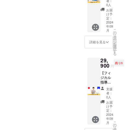
2024年
トレー
者：
しま
栄養指
いった
9月～
0人
ニング
す。 ※
導を3回
細部ま
2025年
アドバ
お届
有効期
お試し
で個々
8月まで
け予
イスを
限は、
いただ
に合わ
定：
の1年間
行う。
2024年
ける権
2024
せて並
です。
※詳細は
9月～
年09
利で
走しま
HPはこ
メール
2025年
こ
月
す。 普
す。 お
の
ちら
にて調
8月まで
リ
段の一
礼の
タ
https://
整いた
です。
ー
週間の
メッ
ン
conphy
詳細を見る
しま
を
お食事
セージ
選
m.com/
す。 ※
択
などを
付きで
す
有効期
る
ヒアリ
す。 ■
限は、
29,
ングさ
詳細 ・
2024年
残り5
せてい
900
日程：
9月～
円
ただ
別途調
2025年
【フィ
き、実
整 ・時
8月まで
ジカル
技にお
間：30
です。
指導レ
いてど
分 ・場
ギュ
ういっ
所：
支援
ラー（3
た面で
zoomに
者：
回）】
過不足
て実施
0人
フィジ
がある
・内
お届
カル指
かなど
容：ヒ
け予
導を3回
も考慮
定：
アリン
お試し
2024
して、
グから
年09
いただ
おスス
各ス
こ
月
ける権
メの栄
の
ポーツ
リ
利で
養素や
タ
専用の