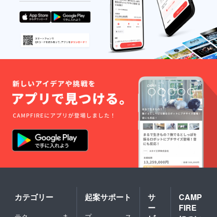
も可能
スポー
（１日3
ツ専用
回ま
のト
で） ※
レーニ
詳細は
ングプ
メール
ランを
にて調
作成。
整いた
24時間
しま
トレー
す。 ※
ナーへ
有効期
の質問
限は、
も可能
2024年
（１日3
9月～
回ま
2025年
で） ＜
8月まで
メンタ
です。
ル＞ヒ
アリン
グから
各ス
ポーツ
専用の
メンタ
ルト
レーニ
カテゴリー
起案サポート
サ
CAMP
ングを
ー
FIRE
行う。
テク
ま
プ
ス
24時間