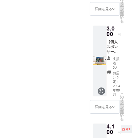
リ
す。 こ
タ
フィジカ
ー
ちら
ン
詳細を見る
を
は、プ
ル・メンタ
選
択
ロジェ
す
ルのトレー
る
クトを
ニングコン
3,0
ただた
だ応援
00
サルを行う
円
したい
サービス
【個人
方向け
スポン
CoNPhyMを
のリ
サー】
ターン
考案。
株式会
です。
支援
社
上乗せ
者：
Topas
支援大
5人
の個人
歓迎で
お届
スポン
す！
け予
サーに
定：
なれる
2024
年09
権利で
こ
月
す。 HP
の
リ
にあな
タ
ー
たのお
ン
詳細を見る
を
名前を
選
択
個人ス
す
る
ポン
4,1
サーと
残り1
して掲
00
円
載いた