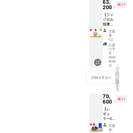
63,
お食事
コース
ルト
金はさ
残り7
などを
200
をぜひ
レーニ
せてい
円
ヒアリ
ご体験
ングを
ただき
【フィ
ングさ
くださ
行う。
ます。
ジカル
せてい
い。 ■
24時間
※掲載期
指導プ
ただ
詳細 ・
トレー
間は
レミア
き、実
日程：
ナーへ
2024年
支援
ム（3
技にお
別途調
の質問
者：
9月～
回）】
いてど
整 ・時
0人
も可能
2025年
フィジ
ういっ
間：各
（１日3
お届
8月まで
カル指
た面で
部門で
け予
回ま
の1年間
導のプ
過不足
定：
週1回30
で）。
です。
レミア
2024
がある
分×3回
※詳細は
HPはこ
年09
ムコー
かなど
・場
メール
ちら
こ
月
スを3回
も考慮
の
所：
にて調
https://
リ
お試し
して、
タ
zoomに
整いた
conphy
ー
いただ
おスス
ン
て実施
詳細を見る
しま
m.com/
を
ける権
メの栄
選
・内
す。 ※
択
利で
養素や
す
容：＜
有効期
る
す。 指
それが
栄養＞1
限は、
70,
導経験
とれる
週間分
2024年
残り1
がある
600
料理、
の食事
9月～
円
トレー
コンビ
を送信
2025年
【レ
ナーが
ニや
して頂
8月まで
ギュ
目標や
スー
き、そ
です。
ラー3種
目的に
パーな
ちらと
セット
対して
どでも
ヒアリ
支援
（3
どのよ
手軽に
ングか
者：
回）】