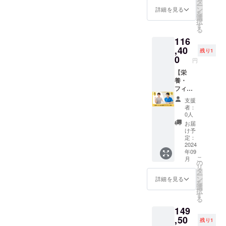
容：プ
タ
ちらと
す。 ※
ー
詳細 ・
す。 HP
レー動
ン
ヒアリ
詳細を見る
有効期
を
日程：
にあな
画を送
選
ングか
限は、
択
別途調
たの会
信して
す
ら各ス
2024年
る
整 ・時
社のお
頂き、
ポーツ
9月～
116
間：各
名前と
そちら
専用の1
2025年
部門で
ロゴ、
,40
とヒア
週間分
8月まで
残り1
週1回30
HPリン
リング
0
の食事
です。
円
分×3回
ク、企
から1週
プラン
・場
業紹介
【栄
間分の
を作
所：
文を企
養・
各ス
成。24
zoomに
業スポ
フィジ
ポーツ
時間ト
て実施
ンサー
カル指
専用の
レー
支援
・内
として
導プレ
トレー
ナーへ
者：
容：＜
掲載い
ミアム
ニング
の質問
0人
栄養＞1
たしま
（3
プラン
も可能
お届
週間分
す。 ※
回）】
を作
（１日3
け予
の食事
掲載内
栄養・
成。24
定：
回ま
を送信
容は
フィジ
2024
時間ト
で）。
年09
して頂
メール
カル指
レー
※詳細は
こ
月
き、そ
にて打
導のプ
ナーへ
の
メール
リ
ちらと
合せさ
レミア
の質問
タ
にて調
ー
ヒアリ
せてい
ムコー
も可能
ン
整いた
詳細を見る
を
ングか
ただき
スの
（１日3
選
しま
択
ら各ス
ます。
セット
回ま
す
す。 ※
る
ポーツ
※ネット
を3回お
で）。
有効期
149
専用の
ワーク
試しい
※詳細は
限は、
食事ア
販売ま
ただけ
,50
メール
2024年
残り1
ドバイ
たは企
る権利