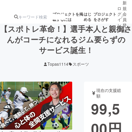
新
ロ
規
グ
会
プロジェクトを掲
はじ
プロジェクト
/
載するには
める
をさがす
イ
員
ン
登
【スポトレ革命！】選手本人と親御さ
録
んがコーチになれるジム要らずの
サービス誕生！
人気のプロ
注目のリ
注目の新着プロ
募集終了が近いプ
もうすぐ公開
ジェクト
ターン
ジェクト
ロジェクト
されます
Topas1114
スポーツ
アート・写真
音楽
現在の支援総
テクノロジー・ガジェット
ゲーム・サ
額
99,5
映像・映画
書籍・雑誌
00
円
ビジネス・起業
チャレンジ