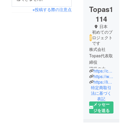
Topas1
※投稿する際の注意点
114
日本
初めてのプ
ロジェクト
です
株式会社
Topas代表取
締役
現役の大学
https://conphym.com/
生
https://www.instagram.com/conphym_topas
https://lin.ee/zgCosXG
特定商取引
ある日精神
法に基づく
科のお医者
表記
様から「普
メッセー
通に働くの
ジを送る
は難しい」
と言われ、
自身もそれ