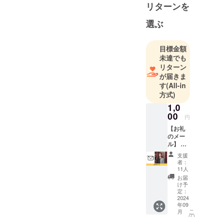
を感じてい
リターンを
たことから
選ぶ
起業を決
意。
精神疾患の
目標金額
経験から身
未達でも
リターン
体の根本の
が届きま
大事さを
す
(All-in
知ったこと
方式)
と、スポー
1,0
ツが好きか
00
円
つ得意で自
【お礼
己を形成し
のメー
てくれた事
ル】 細
見朋暉
から、弊社
支援
より、
者：
提携トレー
心を込
11人
ナーが成長
めたお
お届
礼の
期の野球少
け予
メール
定：
年に対して
をお送
2024
年09
オンライン
りいた
こ
月
しま
の
で栄養・