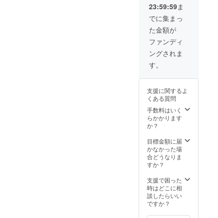
23:59:59
ま
ングを
HPはこ
週1回30
コース
行いま
ちら
分×3回
をぜひ
でに集まっ
す ※詳
https://
・場
ご体験
た金額が
細は
conphy
所：
くださ
メール
m.com/
zoomに
い。 ■
ファンディ
にて調
て実施
詳細 ・
ングされま
整いた
・内
日程：
しま
容：＜
別途調
す。
す。 ※
栄養＞1
整 ・時
有効期
週間分
間：各
限は、
の食事
部門で
支援に関するよ
2024年
を送信
週1回30
くある質問
9月～
して頂
分×3回
2025年
き、そ
・場
手数料はいく
8月まで
ちらと
所：
らかかります
です。
ヒアリ
zoomに
か？
ングか
て実施
ら各ス
・内
目標金額に届
ポーツ
容：＜
かなかった場
専用の1
栄養＞1
合どうなりま
週間分
週間分
すか？
の食事
の食事
プラン
を送信
支援で困った
を作
して頂
時はどこに相
成。24
き、そ
談したらいい
時間ト
ちらと
ですか？
レー
ヒアリ
ナーへ
ングか