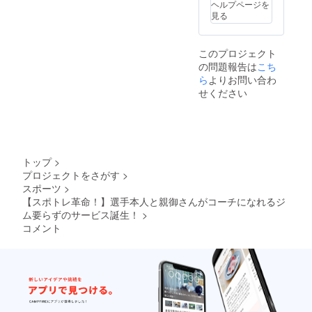
ヘルプページを
の質問
ら各ス
見る
も可能
ポーツ
（１日3
専用の1
回ま
週間分
このプロジェクト
で） ＜
の食事
の問題報告は
こち
フィジ
プラン
カル＞
を作
ら
よりお問い合わ
プレー
成。24
せください
動画を
時間ト
送信し
レー
て頂
ナーへ
き、そ
の質問
ちらと
も可能
ヒアリ
（１日3
トップ
>
ングか
回ま
プロジェクトをさがす
>
ら1週間
で） ＜
スポーツ
>
分の各
フィジ
スポー
カル＞
【スポトレ革命！】選手本人と親御さんがコーチになれるジ
ツ専用
プレー
ム要らずのサービス誕生！
>
のト
動画を
コメント
レーニ
送信し
ングプ
て頂
ランを
き、そ
作成。
ちらと
24時間
ヒアリ
トレー
ングか
ナーへ
ら1週間
の質問
分の各