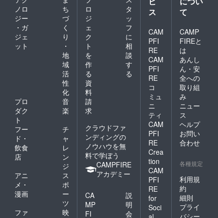
ビ
につい
トレー
ノロ
ち
ロ
タ
ス
て
ナーへ
ジー
づ
ジ
ッ
の質問
・ガ
く
ェ
フ
も可能
CAM
CAMP
ジェ
り
ク
に
（１日3
PFI
FIREと
ット
・
ト
相
回ま
RE
は
で） ※
地
を
談
CAM
あんし
詳細は
域
作
す
PFI
ん・安
メール
活
る
る
にて調
RE
全への
性
資
整いた
コ
取り組
化
料
しま
ミュ
み
す。 ※
プロ
音
請
ニ
ニュー
有効期
ダク
楽
求
ティ
ス
限は、
ト
CAM
ヘルプ
2024年
クラウドファ
フー
チ
9月～
PFI
お問い
ンディングの
ド・
ャ
2025年
RE
合わせ
ノウハウを無
飲食
レ
8月まで
Crea
料で学ぼう
です。
店
ン
tion
各種規定
CAMPFIRE
ジ
CAM
アカデミー
アニ
ス
利用規
PFI
メ・
ポ
約
RE
漫画
ー
CA
説
細則
for
ツ
MP
明
プライ
Soci
ファ
映
FI
会
バシー
al