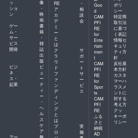
ッ
像
RE
・
ポリ
Goo
ショ
・
ア
相
シー
d
ン
映
カ
談
特定商
CAM
画
デ
会
取引法
PFI
ゲー
書
ミ
に基づ
RE
ム・
籍
ー
く表記
for
サー
・
と
情報セ
Ente
ビス
雑
は
キュリ
rtain
開発
誌
ク
サ
ティ方
men
出
ラ
ポ
針
t
版
ウ
ー
反社基
CAM
ビジ
ビ
ド
ト
本方針
PFI
ネ
ュ
フ
サ
カスタ
RE
ス・
ー
ァ
ー
マーハ
for
起業
テ
ン
ビ
ラスメ
Spor
ィ
デ
ス
ントに
ts
ー
ィ
対する
CAM
・
ン
考え方
PFI
ヘ
グ
クッ
RE
ル
と
キーポ
ふる
ス
は
リシー
さと
ケ
プ
実
納税
ア
ロ
施
AD
アー
舞
ジ
事