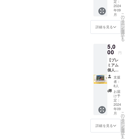
導をト
がある
定：
m.com/
ライア
2024
かなど
年09
ルとし
も考慮
こ
月
て1回お
して、
の
リ
試しい
おスス
タ
ー
ただけ
メの栄
ン
詳細を見る
を
る権利
養素や
選
択
です。
それが
す
る
指導経
とれる
5,0
験があ
料理、
るト
00
コンビ
円
レー
ニや
【プレ
ナーが
スー
ミアム
目標や
パーな
個人ス
目的に
どでも
ポン
対して
手軽に
支援
サー】
どのよ
手に入
者：
株式会
うや身
る商品
8人
社
体づく
なども
お届
Topas
りを
ご紹介
け予
の個人
日々行
定：
しま
スポン
2024
えば良
す。 お
年09
サーに
いか？
礼の
こ
月
なれる
トレー
の
メッ
リ
権利で
ニング
タ
セージ
ー
す。 HP
メ
ン
付きで
詳細を見る
を
にあな
ニュー
選
す。 ■
択
たのお
を作成
す
詳細 ・
る