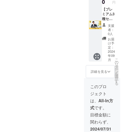
にて調
0
9月～
円
ス ＜
業イ
です。
整いた
2025年
フィジ
メージ
まずは
【プレ
しま
8月まで
カル＞
が相違
体作り
ミアム3
す。 ※
です。
プレー
する場
から！
種セッ
有効期
動画を
合等、
と思っ
ト（3
限は、
支援
送信し
お断り
ている
回）】
2024年
者：
て頂
させて
方にお
栄養・
9月～
0人
き、そ
いただ
すすめ
フィジ
2025年
お届
ちらと
く場合
です。
カル・
8月まで
け予
ヒアリ
があり
アス
メンタ
です。
定：
ングか
ます。
リート
ル指導
2024
年09
ら各ス
お断り
を体の
のプレ
こ
月
ポーツ
させて
中から
ミアム
の
リ
専用の
いただ
と外か
コース
タ
ー
トレー
いた場
らをサ
のセッ
ン
詳細を見る
を
ニング
合は返
ポート
トを3回
選
択
アドバ
金はさ
する
お試し
す
る
イス ＜
せてい
コース
いただ
このプロ
メンタ
ただき
をぜひ
ける権
ジェクト
ル＞ヒ
ます。
ご体験
利で
アリン
※掲載期
くださ
す。 ア
は、
All-In方
グから
間は
い。 ■
スリー
式
です。
各ス
2024年
詳細 ・
トを体
ポーツ
9月～
日程：
の中か
目標金額に
専用の
2025年
別途調
らと外
関わらず、
メンタ
8月まで
整 ・時
からを
ルト
の1年間
間：各
サポー
2024/07/31
レーニ
です。
部門で
トする