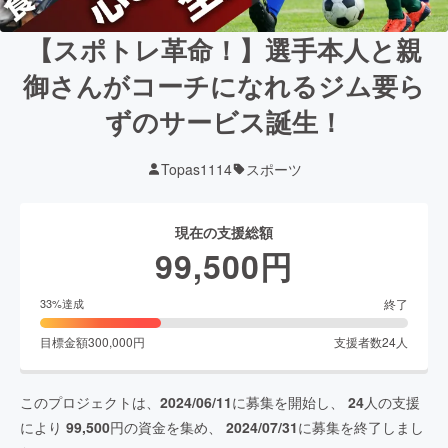
【スポトレ革命！】選手本人と親
御さんがコーチになれるジム要ら
ずのサービス誕生！
Topas1114
スポーツ
現在の支援総額
99,500
円
終了
33
%達成
目標金額
300,000
円
支援者数
24
人
このプロジェクトは、
2024/06/11
に募集を開始し、
24
人の支援
により
99,500
円の資金を集め、
2024/07/31
に募集を終了しまし