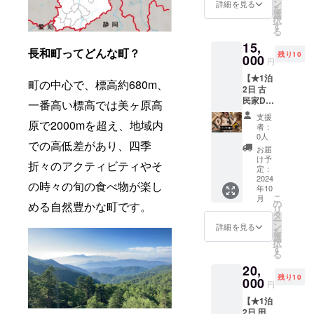
毎年
クーヘ
ン
多いで
詳細を見る
は縄文
〈ツ
ける
を
1000頭
ン、長
選
す。 地
時代か
アーに
方。 ・
択
近くの
和町に
す
域の新
らの黒
含まれ
現地集
る
鹿が有
ある古
鮮な食
耀石の
るも
合場所
15,
害駆除
民家カ
材を
一大産
長和町ってどんな町？
の〉 ●
までの
残り10
として
000
フェ
使った
地であ
円
登山ガ
支援者
捕獲さ
KOKUY
『花食
り、噴
イド ●
様の交
【★1泊
れてお
Aのフィ
堂』さ
町の中心で、標高約680m、
火に
美味し
通費は
2日 古
り、農
ナン
んの美
よって
いお弁
各自で
民家DIY
家さん
一番高い標高では美ヶ原高
シェの3
味しい
今でも
当付き
ご負担
イベン
は毎年
種類
お弁当
地中に
支援
●イベン
くださ
ト参加
原で2000mを超え、地域内
悩まさ
セット
もご用
者：
はたく
ト保険
い。 ・
権〈小
れてい
です！
0人
意しま
さんの
〈注意
クラウ
での高低差があり、四季
人対
ます。
長和町
す。 本
お届
黒耀石
事項〉
ドファ
象：6
このツ
のグル
け予
当に美
が眠っ
・＊参
折々のアクティビティやそ
ンディ
歳〜18
アーで
定：
メの魅
味しい
ていま
加資格
ング終
歳〉】
2024
は『命
力を存
ものは
の時々の旬の食べ物が楽し
す。こ
＊小学
了後、
年10
【オリ
をいた
分に味
流通に
の地域
生以上
こ
会場な
月
ジナルT
だく』
の
わえる
める自然豊かな町です。
はのら
の湧き
（満6歳
リ
ど詳細
シャツ､
をテー
タ
リター
ない。
水は、
以上）
ー
情報を
DIY合宿
マに、
ン
ンに
詳細を見る
都会と
そんな
で、一
を
メール
イベン
実際の
選
なって
いうの
地中の
人で山
択
にてご
ト参加
ハン
す
いま
は選択
黒耀石
歩きが
る
案内し
権、羽
ターか
す！！
肢が多
でフィ
できる
ます。
20,
田野宿
ら鳥獣
！ ○長
いよう
ルタリ
方。 ・
残り10
泊1泊2
000
被害
和町の
で実は
円
ングさ
現地集
日､夕食
や、実
竹内農
少ない
れた名
合場所
【★1泊
ジビエ
際の狩
場野沢
のでは
水「黒
までの
2日 田
バーベ