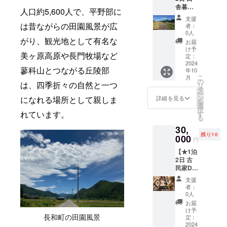
猟現場
菜詰め
ないだ
耀の
支援者
舎暮ら
キュー
への
合わせ
人口約5,600人で、平野部に
ろう
水」と
様の交
し体
付き】
フィー
ご飯の
か。 こ
支援
呼ば
通費は
験：お
私たち
は昔ながらの田園風景が広
ルド
おかず
者：
ちらに
れ、日
各自で
米収穫-
と一緒
ワー
0人
にも、
移住し
本一の
ご負担
はぜか
がり、観光地として有名な
にオリ
ク、夕
お酒の
お届
てき
軟水で
くださ
け米体
ジナルT
食には
け予
おつま
て、そ
もある
い。 ・
美ヶ原高原や長門牧場など
験〈大
シャツ
定：
ジビエ
みにも
んなこ
そうで
クラウ
人対象
2024
を着
BBQを
ぴった
とを思
す。 本
蓼科山とつながる丘陵部
ドファ
年10
＊小人
て、1泊
皆んな
りな野
いまし
当に美
こ
ンディ
月
対象あ
2日の
の
で囲み
沢菜の
は、四季折々の自然と一つ
た。 イ
味しい
リ
ング終
りま
DIY体験
タ
ながら
お惣菜
ベント
ものは
ー
了後、
す〉】
合宿が
ン
楽しん
になれる場所として親しま
詳細を見る
詰め合
滞在先
流通に
を
会場な
’’雛（ひ
できる
選
でいた
わせ！
には、
はのら
択
ど詳細
な）
れています。
リター
す
だく食
"漬物グ
築163年
ない。
る
情報を
ちゃ
ンにな
育体験
ランプ
の古民
都会と
メール
30,
ん’’の田
りま
ツアー
リ"を受
家〈羽
いうの
にてご
残り10
んぼ
000
す！ 夕
です。
賞した
円
田野
は選択
案内し
で、農
食には
翌日に
「クラ
ワーク
肢が多
ます。
【★1泊
体験。
長野の
は、解
シック
スペー
いよう
2日 古
〈はぜ
有名グ
体施設
スモー
ス〉と
で実は
民家DIY
かけ
ルメの
での解
ク野沢
なりま
少ない
イベン
米〉と
一つで
体見
菜」、
支援
す。
のでは
ト参加
は・・
あるジ
学・体
者：
相性抜
【特
ないだ
権〈大
・お米
ビエを
0人
験（任
群の
典】 収
ろう
人対象
を刈
使った
意）を
お届
チーズ
穫した
か。 こ
＊小人
り、
BBQを
け予
行い、
を加え
新米の
ちらに
対象あ
長和町の田園風景
２〜３
定：
企画し
昼食に
た「野
〈はぜ
移住し
りま
2024
週間
ていま