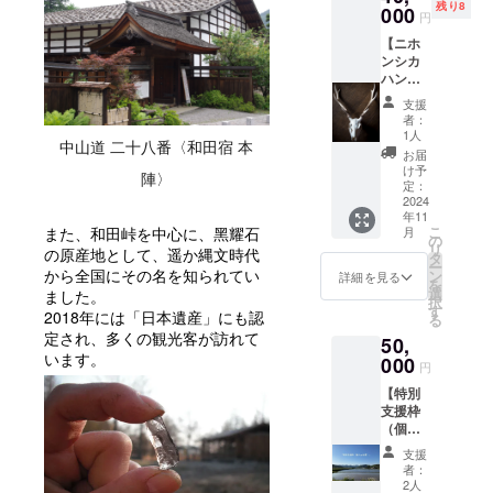
解体施
・野沢
ます。
に、本
残り8
鹿が有
000
りま
使った
域の一
円
設見学
菜 めん
・１グ
物のお
害駆除
す！夕
『花食
級建築
（任
たい油
ループ
米の味
【ニホ
として
食には
堂』さ
士の指
意） ●
炒め
5名まで
を味
ンシカ
捕獲さ
長野の
んの美
導のも
ジビエ
(80g) ・
〈ツ
わって
ハン
れてお
有名グ
味しい
と、DIY
タコス
旨辛野
アーに
みてく
ティン
り、農
ルメの
お弁当
のノウ
支援
付き
沢菜
含まれ
ださ
グトロ
家さん
一つで
もご用
者：
ハウや
（昼
(100g)
るも
い。 注
フィー
は毎年
あるジ
1人
意しま
改修の
食） ●
・野沢
中山道 二十八番〈和田宿 本
の〉 ●
意事
】 長和
悩まさ
ビエを
す。 イ
お届
コツな
滞在費
菜油炒
新米
項：
町のハ
れてい
使った
け予
ベント
ど、皆
陣〉
用 〈羽
めチー
〈はぜ
「原材
ンター
ます。
定：
BBQを
滞在先
んなで
田野
ズ (50g)
かけ
料及び
さんが
2024
このツ
企画し
には、
ワイワ
ワーク
・化学
米〉：
年11
添加物
狩猟し
アーで
ていま
築163年
イ楽し
スペー
こ
また、和田峠を中心に、黑耀石
調味料
月
1.5kg ●
等の食
た天然
は『命
の
す！宿
の古民
みなが
スにて
リ
不使用
農体験
の原産地として、遥か縄文時代
品表示
のハン
をいた
タ
泊は
家〈羽
ら参加
宿泊〉
ー
無添
(お米収
はお届
ティン
から全国にその名を知られてい
だく』
ン
「和
詳細を見る
田野
できま
＊滞在
を
加 野
穫・は
け商品
グトロ
をテー
選
（なご
ました。
ワーク
す。 お
中のお
択
沢菜油
ぜかけ
のラベ
フィー
マに、
す
み）」
スペー
2018年には「日本遺産」にも認
昼には
部屋は
る
炒め
米体験)
ルに表
になり
実際の
チーム
ス〉と
大自然
相部屋
定され、多くの観光客が訪れて
(100g)
●美味し
50,
記され
ます。
ハン
が最初
なりま
の中、
となり
○長門牧
います。
いお弁
ます。
頭蓋骨
000
ターか
にリノ
す。
円
美味し
ますの
場の牛
当付き
商品開
部分を
ら鳥獣
ベー
【特
いご飯
でご了
乳を使
●滞在費
【特別
封前に
10色の
被害
ション
典】 収
を食べ
承くだ
用した
用 〈羽
支援枠
は必ず
カラー
や、実
をした
穫した
ながら
さい。
濃厚な
田野
（個人
お届け
の中か
際の狩
築163年
新米の
田舎を
＊簡易
バーム
ワーク
or企
のリ
らお好
猟現場
の古民
〈はぜ
支援
満喫し
宿泊所
クーヘ
スペー
業）】
ターン
きなカ
への
家「羽
者：
かけ
ません
として
ン（1
スにて
特別な
に貼付
ラーで
フィー
2人
田野
米〉
か。