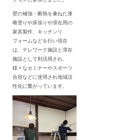
・現地
ネーム
品開封
集合場
を必ず
前には
壁の補強・断熱を兼ねた漆
所まで
「備考
必ずお
の支援
欄」に
届けの
喰塗りや床張りや滞在用の
者様の
記載し
リター
交通費
てくだ
ンに貼
家具製作、キッチンリ
は各自
さい。
付され
でご負
記名不
たラベ
フォームなどを行い現在
担くだ
要な方
ルや注
さい。
は備考
は、テレワーク施設と滞在
意書き
・クラ
欄に
をご確
施設として利活用され、
ウド
「匿名
認くだ
ファン
希望」
さ
様々なセミナーやスポーツ
ディン
とご記
い。」
グ終了
入をお
保存方
合宿などに使用され地域活
後、会
願いし
法：高
場など
ます。
温・多
性化に繋がっています。
詳細情
湿・直
報を
射日光
メール
を避け
にてご
た場所
案内し
賞味期
ます。
限：2ヶ
月 産
地：長
和町