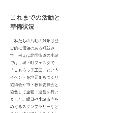
ファン
を避け
まで宿
室＊滞
スプラ
ます。
ディン
た場所
泊可能
在中の
ン：素
・一人
グ終了
賞味期
〈タイ
お部屋
泊まり
で作業
後、会
限：2ヶ
ムテー
は相部
これまでの活動と
＊参加
ができ
場など
月 産
ブル〉
屋とな
者みん
る方。
詳細情
地：長
○1日目
ります
なで夕
・現地
準備状況
報を
和町
13時：
のでご
食を作
集合場
メール
現地集
了承く
りなが
所まで
にてご
合 13
ださ
ら交流
の支援
案内し
時〜14
い。 ・
会 ・1
私たちの活動の対象は歴
者様の
ます。
時30
食事の
支援に
交通費
分：鳥
史的に価値のある町並み
サービ
対する
は各自
獣被
スプラ
宿泊可
でご負
で、例えば北国街道の小諸
害・食
ン：夕
能人
担くだ
育座学
食付き
数：1支
さい。
では、城下町フェスタで
14時〜
（ジビ
援につ
・クラ
16時30
エ
き1名様
ウド
「こもろっ子王国」という
分：狩
BBQ）
まで宿
ファン
猟
・1支援
泊可能
イベントを地元まちづくり
ディン
フィー
に対す
〈注意
グ終了
ルド
る宿泊
協議会や市・教育委員会と
事項〉
後、会
ワーク
可能人
・現地
場など
協働して企画・運営を行い
17
数：1支
集合場
詳細情
時〜：
援につ
所まで
報を
ました。縁日や小諸市内を
ジビエ
き1名様
の支援
メール
BBQ 19
まで宿
者様の
にてご
めぐるスタンプラリーなど
時〜：
泊可能
交通費
案内し
自由行
〈注意
は各自
ます。