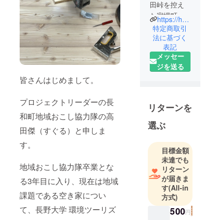
田峠を控え
た宿場町
https://hadano-wada.jp
【和田宿】
特定商取引
の中心にあ
法に基づく
表記
る羽田野
メッセー
（はだの）
ジを送る
がテレワー
皆さんはじめまして。
ク施設と滞
在施設とし
プロジェクトリーダーの長
てOPENしま
リターンを
した。
和町地域おこし協力隊の高
文久元年
選ぶ
田傑（すぐる）と申しま
（1861年）
す。
に建てられ
目標金額
た歴史的価
未達でも
地域おこし協力隊卒業とな
値のある建
リターン
物です。
が届きま
る3年目に入り、現在は地域
す
(All-in
課題である空き家につい
方式)
て、長野大学 環境ツーリズ
500
円