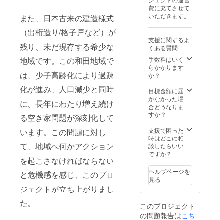
ジビエ
ます。
ただき
程・時
要な方
付き ●
食（２
了〜各
〈滞在
費に充てさせて
BBQ 19
商品開
ます。
間は別
は備考
イベン
日分）
自解散
施設に
いただきます。
時〜：
また、日本古来の建造様式
封前に
・現地
途メー
欄に匿
ト保険
●DIYイ
18:00〜
つい
自由行
は必ず
集合場
ルにて
名希望
〈スケ
ベント
羽田
（出桁造り/格子戸など）が
て〉 ・
動 滞在
お届け
所まで
相談さ
と記載
ジュー
中の夕
野ワー
宿泊可
支援に関するよ
施設：
のリ
の支援
せてく
をお願
ル〉 日
食（１
残り、未だ現存する希少な
クス
能日
くある質問
羽田野
ターン
者様の
ださ
いしま
程：プ
日分）
ペース
数：1泊
ワーク
に貼付
交通費
い！
す。 ・
地域です。この和田地域で
手数料はいく
ロジェ
●イベン
（滞在
2日（利
スペー
された
は各自
企業社
らかかります
クト終
ト保険
施設）
用可能
ス ○2日
ラベル
でご負
員の方
は、少子高齢化により過疎
か？
了後、
●滞在費
にて、
時間：
目 10時
や注意
担くだ
は、施
後日
用 ＊滞
参加者
16時〜9
30分：
化が進み、人口減少と同時
書きを
さい。
設利用
目標金額に届
メール
在中の
みんな
時） ・
解体施
ご確認
・クラ
料
かなかった場
にて調
お部屋
で夕食
お部屋
に、長年にわたり増え続け
設 集合
くださ
ウド
50%off
合どうなりま
整して
は相部
を作り
の概
（各
い。」
ファン
（１０
すか？
まいり
屋とな
る空き家問題が深刻化して
ながら
要・和
自） 10
ディン
年間有
ます。
ります
交流会
室＊滞
時30
グ終了
効）
支援で困った
〈滞在
います。この問題に対し
のでご
○2日目
在中の
分〜12
後、会
※「上乗
時はどこに相
施設に
了承く
10:00〜
お部屋
時：解
場など
せ支
て、地域へ何かアクション
談したらいい
つい
ださ
長和
は相部
体施設
詳細情
援」機
ですか？
て〉 ・
い。 ＊
町コン
屋とな
見学・
を起こさなければならない
報を
能も活
宿泊可
簡易宿
シェル
ります
体験
メール
用いた
能日
泊所と
ヘルプページを
ジュに
のでご
と危機感を感じ、このプロ
（任
にてご
だけま
数：1泊
して許
見る
よる紅
了承く
意） 12
案内し
す。応
2日（利
可取得
葉散歩
ジェクトが立ち上がりまし
ださ
時〜：
ます。
援の程
用可能
済み ●
ツアー
い。 ・
ジビエ
・「原
宜しく
時間：
た。
温泉券
12:00
食事の
タコス
このプロジェクト
材料及
お願い
16時〜9
付き
終
サービ
13時ご
の問題報告は
び添加
申し上
こち
時） ・
〈スケ
了〜現
スプラ