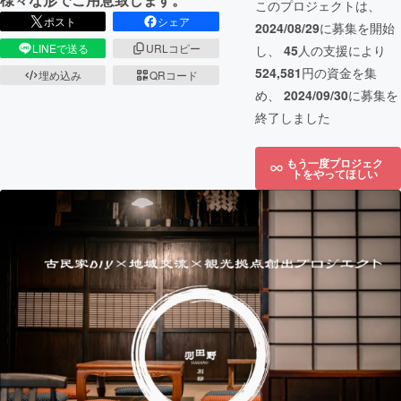
このプロジェクトは、
ポスト
シェア
2024/08/29
に募集を開始
LINEで送る
URLコピー
し、
45
人の支援により
524,581
円の資金を集
埋め込み
QRコード
め、
2024/09/30
に募集を
終了しました
もう一度プロジェク
トをやってほしい