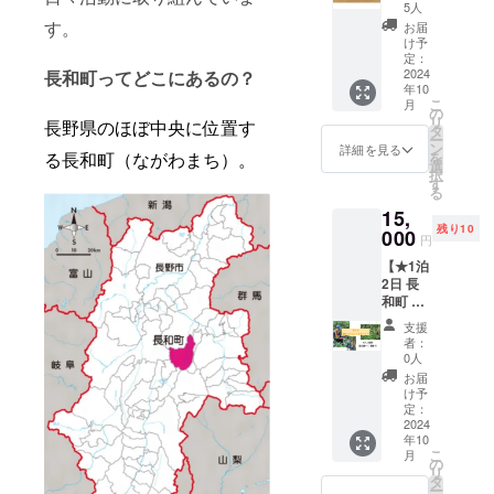
クトを
・お米
み行き
5人
です！
〜12
ます。
実施す
を刈
ついた
す。
また地
お届
時 和
る長和
り、
先が
け予
域の食
田宿 到
町の特
２〜３
定：
「自然
材を活
着 12
産品を3
2024
長和町ってどこにあるの？
週間
栽培」
かした
時〜13
年10
種類お
じっく
と「半
『花食
時 昼
こ
月
送りす
りと天
の
農半Xと
堂』さ
食（羽
リ
長野県のほぼ中央に位置す
るリ
日干し
タ
いう生
んの美
田野
ー
ターン
をした
ン
き方」
詳細を見る
味しい
ワーク
を
る長和町（ながわまち）。
になり
お米の
選
でし
お弁当
スペー
択
ます！
こと。
す
た。
もご用
ス） 13
る
内容
天日干
人口
意しま
時〜
15,
は、長
しのお
5600人
す。
和田宿
残り10
和町に
000
米は、
あまり
〈日
円
巡り 出
ある人
旨味と
のこの
程〉 10
発 〜14
【★1泊
気のお
栄養が
町に移
月13日
時30
2日 長
土産３
米粒に
住し
〈タイ
分 終
和町 狩
選！ 竹
凝縮さ
て、最
ムテー
了 〈注
猟×ジビ
内農場
れ、
初に受
ブル〉
支援
意事
エ×食育
野沢菜
「お米
けた衝
者：
10時
項〉 ・
ツアー
詰め合
だけは
0人
撃が水
現地集
＊参加
参加権
わせ、
絶対に
とお米
お届
合〜 12
資格＊
〈小人
長門牧
はぜか
け予
の美味
時 昼
小学生
対象：6
場の牛
定：
け
しさで
食 15
以上
歳〜18
2024
乳を使
米！」
した。
時 ハ
（満6歳
年10
歳〉】
用した
という
圃場の
イキン
以上）
こ
月
長和町
濃厚な
の
お百姓
ある旧
グ終了
で、一
リ
では、
バーム
タ
さんも
和田村
予定
人で歩
ー