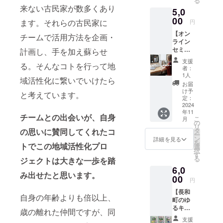
る
思って
ヤー
な
来ない古民家が数多くあり
5,0
くださ
メッ
お、支
る方向
00
セージ
援時に
ます。それらの古民家に
円
けのリ
にてお
上乗せ
【オン
ターン
送りさ
チームで活用方法を企画・
支援が
ライン
となっ
せてい
可能に
セミ
計画し、手を加え蘇らせ
ていま
ただき
なって
ナー
す。
ます！
おりま
支援
る。そんなコトを行って地
45分】
プロ
（この
す。応
者：
長和町
ジェク
リター
1人
援のお
域活性化に繋いでいけたら
には来
ト終了
ンはめ
気持ち
お届
られな
後、感
ちゃく
け予
上乗せ
と考えています。
いけ
謝の気
定：
ちゃ応
してく
ど、プ
2024
持ちを
援500円
ださる
年11
ロジェ
メン
のリ
チームとの出会いが、自身
と大変
こ
月
クトに
バーそ
の
ターン
嬉しい
リ
至った
れぞれ
の思いに賛同してくれたコ
タ
と同じ
です！
ー
経緯や
の直筆
ン
リター
詳細を見る
を
トでこの地域活性化プロ
裏話、
手紙で
選
ンにな
択
感謝の
送らせ
す
りま
る
ジェクトは大きな一歩を踏
メッ
ていた
す。）
6,0
セージ
だきま
なお、
み出せたと思います。
をオン
00
す！
支援時
円
ライン
手紙に
に上乗
【長和
でお伝
は、長
せ支援
自身の年齢よりも倍以上、
町のゆ
えさせ
和町で
が可能
るキャ
ていた
300年の
歳の離れた仲間ですが、同
になっ
ラなっ
だきま
歴史の
ており
支援