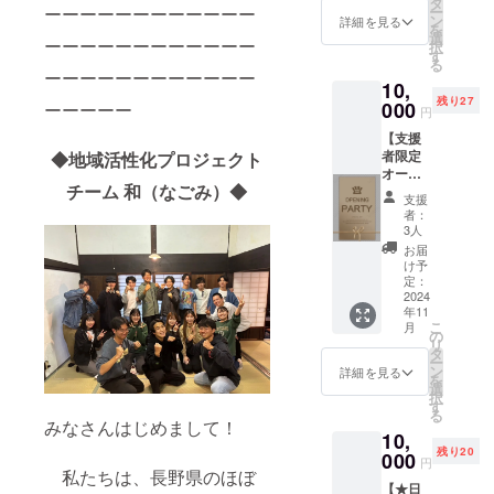
意した
タ
す）
ださ
ーーーーーーーーーーーー
ー
になり
特別な
ン
オンラ
詳細を見る
い！
を
ます！
リター
選
インセ
ーーーーーーーーーーーー
択
このオ
ンで
す
ミナー
る
リジナ
す。 ○
では
ーーーーーーーーーーーー
10,
ルTシャ
シール
Google
残り27
ツは、
000
ーーーーー
サイ
Meetを
円
私たち
ズ
使用し
【支援
が作業
4,8cm×
ます。
者限定
◆地域活性化プロジェクト
すると
4,8cm
クラウ
オープ
きに着
ドファ
チーム 和（なごみ）◆
ニング
用する
ンディ
支援
パー
ものと
ング終
者：
ティー
同じも
3人
了後、
へのご
ので
開催日
お届
招待】
す。
け予
時は決
皆んな
ポップ
定：
定次
で完成
2024
でかわ
第、
年11
させ
いいデ
URLは
こ
月
た’’HAD
ザイン
の
当日ま
リ
ANO別
が特徴
タ
でに
ー
邸
的なオ
ン
詳細を見る
メール
を
（仮）’’
リジナ
選
にてご
択
のオー
ルTシャ
す
連絡い
る
プニン
ツに仕
みなさんはじめまして！
たしま
10,
グパー
上げま
す。
残り20
ティー
000
した。
円
へのご
私たちは、長野県のほぼ
生地の
【★日
招待と
色はグ