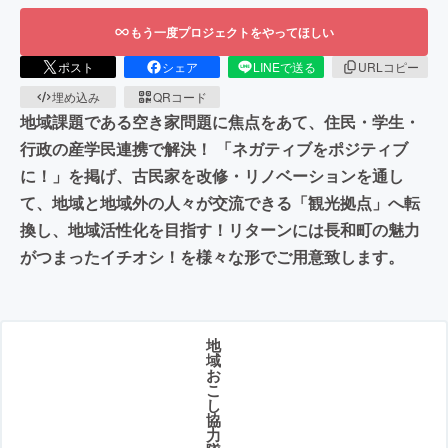
もう一度プロジェクトをやってほしい
ポスト
シェア
LINEで送る
URLコピー
埋め込み
QRコード
地域課題である空き家問題に焦点をあて、住民・学生・
行政の産学民連携で解決！ 「ネガティブをポジティブ
に！」を掲げ、古民家を改修・リノベーションを通し
て、地域と地域外の人々が交流できる「観光拠点」へ転
換し、地域活性化を目指す！リターンには長和町の魅力
がつまったイチオシ！を様々な形でご用意致します。
地
域
お
こ
し
協
力