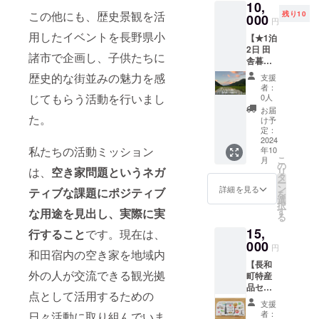
10,
5kg 長
す。 ツ
【２回
用意は
この他にも、歴史景観を活
残り10
和町で
000
アーに
目】10
ござい
円
地域お
は登山
月6日
ません
用したイベントを長野県小
【★1泊
こし協
ガイド
（日）
のでご
2日 田
力隊を
が同行
〈ツ
了承く
諸市で企画し、子供たちに
舎暮ら
してい
する約5
アーに
ださ
し体
る’’雛
時間の
含まれ
歴史的な街並みの魅力を感
い。 ・
支援
験：お
（ひ
ハイキ
るも
者：
現地集
米収穫-
な）
じてもらう活動を行いまし
ングツ
0人
の〉 ●
合場所
はぜか
ちゃ
アーで
中山道
お届
までの
け米体
た。
ん’’の心
す。 見
け予
コン
支援者
験〈小
のこ
定：
える
シェル
様の交
人対
2024
もった
山々の
ジュ ガ
通費は
私たちの活動ミッション
年10
象:6
自然米
景色を
イド ●
各自で
こ
月
歳〜18
です！
の
見なが
美味し
ご負担
は、
空き家問題というネガ
リ
歳ま
豊かな
タ
ら、大
いお弁
くださ
ー
で〉】
暮ら
ン
自然の
詳細を見る
当付き
ティブな課題にポジティブ
い。 ・
を
’’雛（ひ
しって
選
中で最
●イベン
クラウ
択
な）
なんだ
す
高のひ
な用途を見出し、実際に実
ト保険
ドファ
る
ちゃ
ろう？
と時を
●国史跡
ンディ
15,
ん’’の田
行すること
です。現在は、
持続可
味わえ
観覧料
ング終
んぼ
000
能な生
ます。
〈タイ
円
了後、
和田宿内の空き家を地域内
で、農
き方っ
最高標
ムテー
会場な
【長和
体験。
てなん
高
ブル〉
ど詳細
外の人が交流できる観光拠
町特産
〈はぜ
だろ
1838m
9時〜
情報を
品セッ
かけ
う？ そ
から望
長久
メール
点として活用するための
ト】プ
米〉と
う考
む景色
保宿 巡
支援
にてご
ロジェ
は・・
え、悩
は圧巻
者：
日々活動に取り組んでいま
り出発
案内し