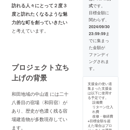
可能人
してご
施設）
入をお
う！
メール
意） ●
11月〜
宿泊所
は相部
訪れる人々にとって２度３
数：1支
式
です。
用意い
にて、
願いし
〈リ
・’’HAD
ジビエ
2025年
として
屋とな
援につ
たしま
参加者
ます。
ターン
ANO別
タコス
目標金額に
11月）
度と訪れたくなるような魅
許可取
ります
き1名様
す。
みんな
・企業
内容〉
邸
付き
・DIY参
得済み
のでご
まで宿
関わらず、
〈チョ
で夕食
社員の
・全国
（仮）’’
（昼
力的な町を創っていきたい
加証明
●夕食の
了承く
泊可能
コ〉
を作り
方は、
どこで
内に企
食） ●
2024/09/30
として
材料費
ださ
〈タイ
〈レモ
ながら
施設利
もお伺
業名 刻
と考えています。
滞在費
施設に
●温泉券
い。 ＊
ムテー
23:59:59
ま
ン〉
交流会
用料
いいた
印 （特
用 〈羽
木札
付き ●
簡易宿
ブル〉
〈キャ
○2日目
10%off
しま
大:W50
田野
でに集まっ
（小:w1
イベン
泊所と
○1日目
ラメル
10:00〜
（１年
す！(離
cm×H2
ワーク
0cm×3
ト保険
して許
13時：
た金額が
ナッ
長和
間有
島は別
0cm）
スペー
cm）で
【スケ
可取得
現地集
ツ〉の
町コン
効）
途相談)
掲載期
スにて
ファンディ
お名前
ジュー
済み ●
合 13
フレー
シェル
※「上乗
・メン
間：
宿泊〉
を掲載
ル】 ○1
温泉券
時〜14
ングされま
バーを
ジュに
せ支
バー出
2024年
＊滞在
（掲載
日目
プロジェクト立ち
付き
時30
SET
よる紅
援」機
張飲み
11月〜
中のお
す。
期間：
10:00〜
〈スケ
分：鳥
に！！
葉散歩
能も活
（お伺
2026年
部屋は
2024年
現地
ジュー
獣被
上げの背景
注意事
ツアー
用いた
いする
11月末
相部屋
10月〜
集合〜
ル〉 日
害・食
項：
12:00
だけま
メン
注意事
となり
2026年
農体験
程：プ
支援金の使い道
育座学
「原材
終
す。応
バーは
項：記
ますの
10月
〜
ロジェ
集まった支援金
14時〜
料及び
了〜現
援の程
上限4名
載する
でご了
末）
12:00
クト終
は以下に使用す
和田地域の中山道 には二十
16時30
添加物
地解散
宜しく
までと
企業名
承くだ
〈イベ
田んぼ
了後、
る予定です。
分：狩
等の食
〈注意
お願い
させて
を必ず
さい。
ントに
の畦道
八番目の宿場〈和田宿〉が
後日調
設備費
猟
品表示
事項〉
申し上
いただ
「備考
＊簡易
含まれ
でラン
整メー
リターン仕入
フィー
はお届
・＊保
げま
きま
欄」に
宿泊所
あり、歴史が色濃く残る宿
るも
チ 〜
ルにて
れ費
ルド
け商品
護者同
す。
す） 注
記載し
として
の〉
15:00
調整し
改修・修繕費
ワーク
のラベ
伴を必
意事
てくだ
場建造物が多数現存してい
許可取
●DIYイ
はぜか
てまい
※目標金額を超
17
ルに表
須とさ
項：場
さい。
得済み
ベント
け体
りま
えた場合はプロ
時〜：
記され
ます。
せてい
所・日
記名不
●温泉券
中の昼
験〜終
す。
ジェクトの運営