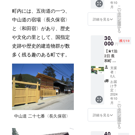
はジビ
沢菜油
かけ
てき
年10
す〉】
じっく
す！宿
エタコ
炒め
米〉
こ
て、そ
月
【オリ
りと天
の
泊は
スを楽
町内には、五街道の一つ、
チー
は、
リ
んなこ
ジナルT
日干し
タ
「和
しんで
ズ」な
じっく
ー
とを思
シャツ､
をした
ン
中山道の宿場〈⻑久保宿〉
（なご
詳細を見る
いただ
どバラ
りと天
を
いまし
DIY合宿
お米の
選
み）」
きま
エティ
日干し
択
た。 砂
イベン
と〈和田宿〉があり、歴史
こと。
す
チーム
す。
豊かな
後に、
る
質の和
ト参加
天日干
が最初
〈ツ
詰め合
ご自宅
田の土
や文化の里として、国指定
30,
権、羽
しのお
にリノ
アーに
わせで
に後日
壌で
残り10
田野宿
000
米は、
ベー
含まれ
円
す。 お
発送
史跡や歴史的建造物群が数
育った
泊1泊2
旨味と
ション
るも
漬物は
（11月
コシヒ
【★1泊
日､夕食
栄養が
をした
の〉 ●
多く残る趣のある町です。
少し苦
頃）さ
カリは
2日 長
ジビエ
米粒に
築163年
鳥獣被
手…と
せて頂
通常の
和町 狩
バーベ
凝縮さ
の古民
害の座
いう方
きま
粘土質
猟×ジビ
キュー
れ、
家「羽
学 ●食
支援
にもご
す。
の土壌
エ×食育
付き】
「お米
田野
者：
育を
満足い
〈イベ
で作ら
ツアー
私たち
だけは
0人
ワーク
テーマ
ただけ
ントス
れるも
参加権
と一緒
絶対に
スペー
お届
にした
る竹内
ケ
のと比
〈大人
にオリ
はぜか
け予
ス」に
座学 ●
農産こ
ジュー
べて、
対象＊
ジナルT
定：
け
て宿泊
狩猟場
だわり
ル〉 ・
粘り気
小人対
2024
シャツ
米！」
しま
への
の野沢
日程：
が少な
年10
象あり
を着
という
す。 古
フィー
菜５
こ
2024年
月
くさら
ま
て、1泊
の
お百姓
民家改
ルド
選。 ・
リ
10月初
りとし
す〉】
2日の
タ
さんも
修DIYの
ワーク
クラ
ー
旬の週
た口当
長和町
DIY体験
ン
多いで
詳細を見る
中山道 二十七番〈長久保宿〉
参加イ
●ジビエ
シック
を
末 ＊
たりで
では、
合宿が
選
す。 地
ベント
BBQ付
スモー
択
天候に
す。 ぜ
毎年
できる
す
域の新
にご招
き（夕
ク野沢
る
より前
ひこの
1000頭
リター
鮮な食
待しま
食） ●
菜 (50g)
後致し
機会
40,
近くの
ンにな
材を
す！ 地