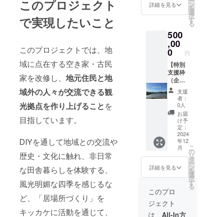
ー
用可能
このプロジェクト
の宿場
農体験
H5cm
み）」
いいた
ン
しんで
詳細を見る
できま
ループ
（掲載
を
時間：
町【和
〜
） 掲載
チーム
しま
選
いただ
す。 お
5名まで
期間：
択
16時〜9
田宿】
12:00
期間：
のメン
で実現したいこと
す。 お
す
きま
昼には
〈ツ
2024年
る
時） ・
にある
田んぼ
2024年
バー4人
およそ
す。
大自然
アーに
10月〜
お部屋
古民家
500
の畦道
11月〜
が感謝
のサイ
〈ツ
の中、
含まれ
2026年
の概
をリノ
でラン
2026年
を伝え
,00
ズ 縦
アーに
美味し
るも
10月
要・和
ベー
このプロジェクトでは、地
チ 〜
11月末
に全国
約60cm
0
含まれ
いご飯
の〉 ●
円
末）
室＊滞
ション
15:00
注意事
どこで
横 約
るも
を食べ
新米
〈イベ
域に点在する空き家・古民
在中の
したオ
はぜか
項：記
もお伺
【特別
35cm
の〉 ●
ながら
〈はぜ
ントに
お部屋
シャレ
け体
載する
いしま
支援枠
奥行
鳥獣被
田舎を
かけ
家を改修し、
地元住民と地
含まれ
は相部
な
験〜終
お名前
す！ プ
（企
約30cm
害の座
満喫し
米〉：
るも
屋とな
CAFE。
了〜各
orニッ
ロジェ
業）】
学 ●食
域外の人々が交流できる観
ません
３kg ●
支援
の〉
ります
石窯
自解散
クネー
クトの
特別な
育を
か。
者：
農体験
●DIYイ
のでご
で丁寧
＊近く
ムor企
あれこ
リター
光拠点を作り上げること
を
テーマ
0人
【特
(お米収
ベント
了承く
に焼き
の温泉
業名を
れや将
ンは不
にした
典】 ・
お届
穫・は
中の昼
ださ
上げた
目指しています。
や、道
必ず
来の展
要で応
座学 ●
け予
地域の
ぜかけ
食（２
い。 ・
PIZZA
の駅へ
「備考
望、プ
援した
定：
狩猟場
食材を
米体験)
日分）
食事の
は絶品
お買い
欄」に
ロジェ
い！と
2024
への
使った
●美味し
●DIYイ
サービ
DIYを通して地域との交流や
です！
年12
物にお
記載し
クト
いう方
フィー
お弁当
いお弁
ベント
こ
スプラ
月
出掛け
てくだ
チーム
向けの
の
ルド
付き ・
当付き
歴史・文化に触れ、非日常
中の夕
リ
ン：夕
KOKUY
くださ
さい。
「和」
返礼品
タ
ワーク
イベン
●滞在費
食（１
ー
食付き
Aで定番
い。
記名不
につい
です。
ン
●ジビエ
詳細を見る
ト参加
な田舎暮らしを体験する、
用 〈羽
日分）
を
（ジビ
で扱っ
18:00〜
要な方
て、お
〈返礼
選
BBQ付
風景の
田野
●イベン
択
エ
ている
羽田
は備考
酒を交
品内
す
風光明媚な四季を感じるな
き（夕
動画配
ワーク
ト保険
る
BBQ）
フィナ
野ワー
欄に
えて語
容〉 ・
食） ●
このプロ
信（配
スペー
●滞在費
・1支援
ンシェ
クス
「匿名
り尽く
心のこ
ど、「居場所づくり」を
解体施
信期
スにて
用 ＊滞
に対す
ジェクト
を特別
ペース
希望」
しま
もった
設見学
間：
宿泊〉
在中の
る宿泊
キッカケに活動を通じて、
にSET
（滞在
とご記
しょ
御礼
（任
は、
All-In方
2024年
＊簡易
お部屋