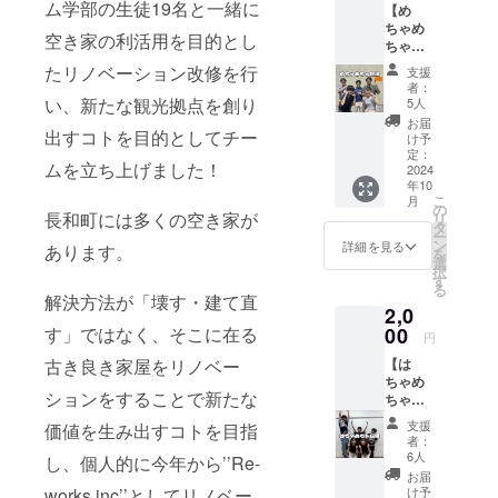
ム学部の生徒19名と一緒に
【め
ちゃめ
空き家の利活用を目的とし
ちゃ応
援＊応
たリノベーション改修を行
支援
援プラ
者：
ンA】長
い、新たな観光拠点を創り
5人
和町を
お届
出すコトを目的としてチー
直接訪
け予
れるこ
定：
ムを立ち上げました！
とは難
2024
年10
しいけ
こ
月
ど、プ
の
長和町には多くの空き家が
リ
ロジェ
タ
ー
クトを
ン
詳細を見る
あります。
を
面白
選
択
い！純
す
る
粋に応
解決方法が「壊す・建て直
2,0
援した
い！と
す」ではなく、そこに在る
00
円
思って
古き良き家屋をリノベー
【は
くださ
ちゃめ
る方向
ションをすることで新たな
ちゃ応
けのリ
援＊応
ターン
支援
価値を生み出すコトを目指
援プラ
となっ
者：
ンB】長
ていま
6人
し、個人的に今年から’’Re-
和町を
す。
お届
直接訪
プロ
works inc’’としてリノベー
け予