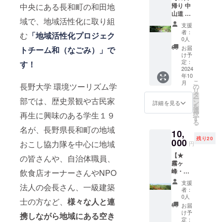
帰り 中
中央にある長和町の和田地
なりま
レー、
山道 宿
す。 食
イエ
域で、地域活性化に取り組
場歩き
欲の
ロー、
支援
ツアー
秋！に
グリー
者：
む
「地域活性化プロジェク
参加
開催す
ン、
0人
権】 中
るパー
パープ
お届
トチーム和（なごみ）」で
山道 二
ティー
ル、ブ
け予
十七番
での
定：
ルー、
す！
目 長久
2024
ケータ
ピンク
年10
保宿〜
リン
です。
こ
月
二十八
長野大学 環境ツーリズム学
グ・ド
の
サイズ
リ
番目 和
リンク
タ
は
ー
部では、歴史景観や古民家
田宿の
はご用
ン
S,M,L,X
詳細を見る
を
宿場を
意させ
選
L,2XL,3
択
再生に興味のある学生１９
巡りま
ていた
す
XLから
る
す。 コ
だきま
おひと
名が、長野県長和町の地域
10,
ンシェ
す！ ≪
つお選
残り20
ルジュ
000
内容≫
びくだ
おこし協力隊を中心に地域
円
が同行
▼季
さい！
【★
し、歴
節の良
の皆さんや、自治体職員、
霧ヶ
史の道
い時期
峰・
飲食店オーナーさんやNPO
を巡り
に開催
美ヶ原
ながら
する、
支援
法人の会長さん、一級建築
中央分
当時の
支援者
者：
水嶺ハ
お話や
限定
0人
士の方など、
様々な人と連
イクツ
国史跡
パー
お届
アー】
や歴史
ティー
け予
携しながら地域にある空き
中央分
的建造
定：
へご招