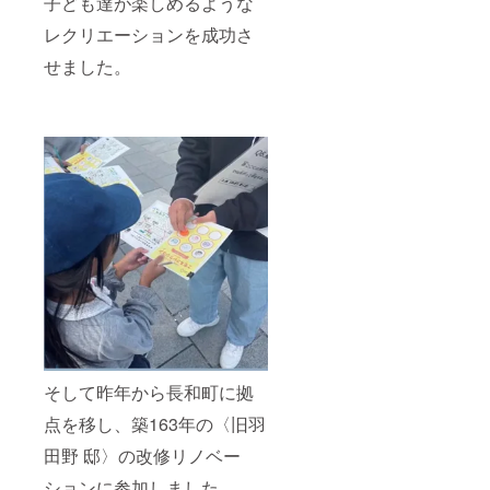
子ども達が楽しめるような
動 滞在
事項〉
でご負
・記載
施設：
・現地
レクリエーションを成功さ
担くだ
するお
羽田野
集合場
さい。
名前or
ワーク
せました。
所まで
・クラ
ニック
スペー
の支援
ウド
ネーム
ス ○2日
者様の
ファン
を必ず
目 10時
交通費
ディン
「備考
30分：
は各自
グ終了
欄」に
解体施
でご負
後、会
記載し
設 集合
担くだ
場など
てくだ
（各
さい。
詳細情
さい。
自） 10
・クラ
報を
記名不
時30
ウド
メール
要な方
分〜12
ファン
にてご
は備考
時：解
ディン
案内し
欄に
体施設
グ終了
ます。
「匿名
見学・
後、会
・「原
希望」
体験
場など
材料及
とご記
（任
詳細情
び添加
入をお
意） 12
報を
物等の
願いし
時〜：
メール
食品表
ます。
ジビエ
にてご
示はお
そして昨年から長和町に拠
タコス
案内し
届け商
13時ご
ます。
品のラ
点を移し、築163年の〈旧羽
ろ：解
・記載
ベルに
散予定
するお
表記さ
田野 邸〉の改修リノベー
〈注意
名前or
れま
事項〉
ションに参加しました。
ニック
す。 商