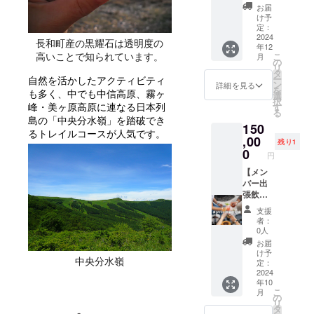
許可取
個） ・
宿泊〉
リター
された
お届け
ルド
ワーク
お届
は、
【特
得済み
長門牧
＊滞在
ンは不
ラベル
いたし
ワー
け予
スペー
じっく
典】 ・
●温泉券
場オリ
中のお
要で応
や注意
ます！
定：
ク、夕
ス」に
りと天
地域の
付き ●
ジナル
部屋は
援した
2024
書きを
店舗や
食には
て宿泊
長和町産の黒耀石は透明度の
日干し
食材を
イベン
お菓子
年12
相部屋
い！と
ご確認
お部屋
ジビエ
しま
後に、
高いことで知られています。
使った
こ
ト保険
月
の一番
となり
いう方
くださ
のイン
の
BBQを
す。 古
ご自宅
お弁当
リ
〈スケ
人気商
ますの
向けの
い。」
テリア
タ
皆んな
民家改
に後日
付き ・
ー
自然を活かしたアクティビティ
ジュー
品！長
でご了
返礼品
保存方
にいか
ン
で囲み
詳細を見る
修DIYの
発送
イベン
を
ル〉 日
門牧場
も多く、中でも中信高原、霧ヶ
承くだ
です。
法：高
がで
選
ながら
参加イ
（11月
ト参加
択
程：プ
で搾り
さい。
〈返礼
峰・美ヶ原高原に連なる日本列
温・多
しょう
す
楽しん
ベント
頃）さ
風景の
る
ロジェ
たての
＊簡易
品内
湿・直
か。 天
でいた
島の「中央分水嶺」を踏破でき
にご招
せて頂
動画配
クト終
牛乳を
150
宿泊所
容〉 ・
射日光
然のも
だく食
待しま
るトレイルコースが人気です。
きま
信（配
了後、
使用し
として
心のこ
,00
を避け
のにな
育体験
す！ 地
残り1
す。
信期
後日調
たバー
許可取
もった
た場所
ります
0
ツアー
域の一
〈イベ
円
間：
整メー
ム
得済み
御礼
賞味期
ので一
です。
級建築
ントス
2024年
ルにて
クーヘ
●夕食の
メール
【メン
限：2ヶ
つとし
翌日に
士の指
ケ
11月〜
調整し
ンで
材料費
・’’HAD
バー出
月 産
てサイ
は、解
導のも
ジュー
2025年
てまい
す。 ○
●温泉券
ANO別
張飲み
地：長
ズ・形
体施設
と、DIY
ル〉 ・
11月）
りま
石窯カ
付き ●
邸
会！】
和町
が同じ
での解
のノウ
日程：
支援
・DIY参
す。
フェ
イベン
（仮）’’
プロ
モノが
体見
ハウや
者：
2024年
加証明
〈滞在
KOKUY
ト保険
内のお
ジェク
ござい
学・体
0人
改修の
10月初
として
施設に
Aのフィ
【スケ
名前or
トを進
ませ
験（任
コツな
お届
旬の週
施設に
つい
ナン
ジュー
ニック
める地
ん。 ご
意）を
け予
ど、皆
末 ＊
木札
て〉 ・
中央分水嶺
シェ詰
ル】 ○1
ネーム
域おこ
理解い
定：
行い、
んなで
天候に
（小:w1
宿泊可
め合わ
日目
or企業
し協力
2024
ただけ
昼食に
ワイワ
より前
0cm×3
能日
せ（12
年10
10:00〜
名 刻印
隊と
る方の
はジビ
イ楽し
後致し
cm）で
こ
数：1泊
月
個） ・
現地
（中:W
「和
み購入
の
エタコ
みなが
ます。
お名前
リ
2日（利
中山道
集合〜
15cm×
（なご
をお願
タ
スを楽
ら参加
・１グ
を掲載