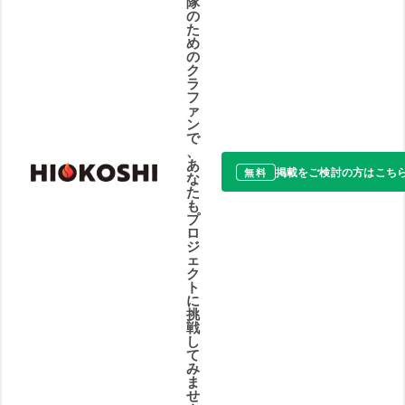
隊
の
た
め
の
ク
ラ
フ
ァ
ン
で
、
あ
掲載をご検討の方はこち
無料
な
た
も
プ
ロ
ジ
ェ
ク
ト
に
挑
戦
し
て
み
ま
せ