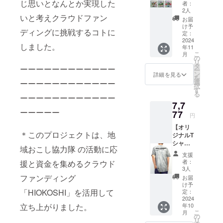
ちゃ
す！オ
じ思いとなんとか実現した
ある
ます。
者：
ん！】
ンライ
「立岩
2人
応援の
いと考えクラウドファン
感謝の
ンメン
和紙」
お気持
お届
気持ち
バーは
（一枚
け予
ち上乗
ディングに挑戦するコトに
を込め
プロ
定：
一枚を
せして
て、お
2024
ジェク
丁寧に
くださ
しました。
年11
礼の
トを進
紙漉き
ると大
こ
月
メッ
める長
の
して出
変嬉し
リ
セージ
和町地
タ
来上
いで
ーーーーーーーーーーーー
ー
と長和
域おこ
ン
がった
詳細を見る
す！
を
町のゆ
し協力
選
ーーーーーーーーーーーー
本物の
択
るキャ
隊と長
す
和紙）
る
ラ
ーーーーーーーーーーーー
野大学
を使用
7,7
「なっ
「チー
し、全
ーーーーー
ちゃ
77
ム和
員が心
円
ん」オ
（なご
を込め
【オリ
リジナ
み）」
て書か
＊このプロジェクトは、地
ジナルT
ルシー
メン
せてい
シャ
ル6枚
バーで
ただき
域おこし協力隊 の活動に応
ツ】
set（非
行わせ
ます！
支援
「和
売品）
ていた
メン
者：
援と資金を集めるクラウド
（なご
をお送
だきま
3人
バーは
み）」
りさせ
ファンディング
す！
ランダ
お届
チーム
ていた
（学生
け予
ムです
のオリ
「HIOKOSHI」を活用して
だきま
定：
メン
ので、
ジナルT
2024
す！ 今
バーは
お楽し
立ち上がりました。
年10
シャツ
回の為
ランダ
みにお
こ
月
のリ
にご用
の
ムで
待ちく
リ
ターン