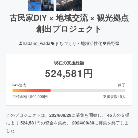
古民家DIY × 地域交流 × 観光拠点
創出プロジェクト
hadano_wada
まちづくり・地域活性化
長野県
現在の支援総額
524,581
円
終了
34
%達成
目標金額
1,500,000
円
支援者数
45
人
このプロジェクトは、
2024/08/29
に募集を開始し、
45
人の支援
により
524,581
円の資金を集め、
2024/09/30
に募集を終了しま
した