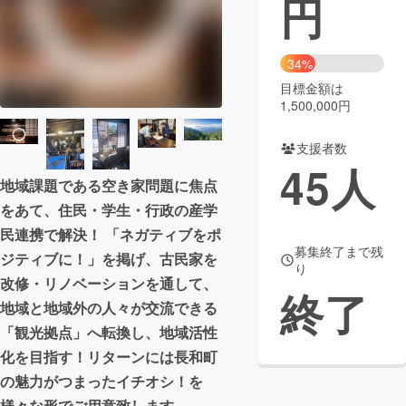
円
まちづくり・地域活性化
34%
目標金額は
CAMPFIRE for Social Good
CAMPFIRE Creation
1,500,000円
CAMPFIREふるさと納税
machi-ya
コミュニティ
支援者数
45
人
地域課題である空き家問題に焦点
をあて、住民・学生・行政の産学
民連携で解決！ 「ネガティブをポ
募集終了まで残
ジティブに！」を掲げ、古民家を
り
改修・リノベーションを通して、
終了
地域と地域外の人々が交流できる
「観光拠点」へ転換し、地域活性
化を目指す！リターンには長和町
の魅力がつまったイチオシ！を
様々な形でご用意致します。