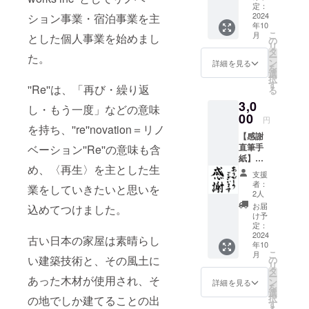
れるこ
ジェク
定：
とは難
2024
ション事業・宿泊事業を主
ト終了
年10
しいけ
後、感
こ
月
とした個人事業を始めまし
ど、プ
謝の
の
リ
ロジェ
メッ
タ
た。
ー
クトを
セージ
ン
詳細を見る
を
面白
をキャ
選
択
い！純
ンプ
す
''Re''は、「再び・繰り返
る
粋に応
ファイ
3,0
援した
ヤー
し・もう一度」などの意味
い！と
00
メッ
円
思って
を持ち、''re''novation＝リノ
セージ
【感謝
くださ
にてお
直筆手
ベーション''Re''の意味も含
る方向
送りさ
紙】長
けのリ
せてい
め、〈再生〉を主とした生
和町に
ターン
ただき
支援
直接来
となっ
ます！
者：
業をしていきたいと思いを
ること
ていま
（この
2人
は難し
す。 プ
リター
お届
込めてつけました。
いけ
ロジェ
ンはは
け予
ど、プ
クト終
定：
ちゃめ
ロジェ
2024
了後、
ちゃ応
古い日本の家屋は素晴らし
年10
クトを
感謝の
援2000
こ
月
面白
い建築技術と、その風土に
メッ
の
円と同
リ
い！純
セージ
タ
じ内容
ー
あった木材が使用され、そ
粋に応
をキャ
ン
になっ
詳細を見る
を
援した
ンプ
選
ていま
択
の地でしか建てることの出
い！と
ファイ
す
す。）