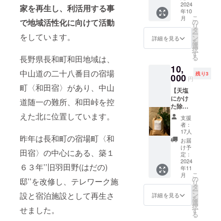
水嶺と
2024
物群を
待 ▼
家を再生し、利活用する事
年10
は・・
まわ
軽食、
こ
月
・日本
り、歴
で地域活性化に向けて活動
の
ドリン
リ
列島の
史に触
タ
クは、
ー
をしています。
太平洋
れる街
ン
こちら
詳細を見る
を
側と日
道歩き
選
でご用
択
本海側
を愉し
す
意 ≪開
る
長野県長和町和田地域は、
とを分
むツ
催時期
10,
かつ
アーで
≫
中山道の二十八番目の宿場
残り3
「分水
000
す。 地
2024年
円
界」で
域の新
11月3日
町〈和田宿〉があり、中山
【天塩
す。日
鮮な食
（土）
にかけ
本列島
材を
道随一の難所、和田峠を控
13時～
た除草
では、
使った
19時
剤不使
日本海
えた北に位置しています。
『花食
（出入
支援
用 は
側と太
堂』さ
り自
者：
ぜかけ
平洋側
んの美
17人
由） ≪
昨年は長和町の宿場町〈和
米 コシ
に分か
味しい
会場≫
お届
ヒカ
れる分
お弁当
け予
羽田
田宿〉の中心にある、築１
リ】 今
水界
定：
もご用
野ワー
年収穫
2024
（嶺）
意しま
クス
６３年’’旧羽田野(はだの)
年11
した新
の連続
す。
ペース
こ
月
米をお
線を
の
〈日
別邸
邸’’を改修し、テレワーク施
リ
届けし
「中央
タ
程〉
（仮）
ー
ます。
分水
ン
設と宿泊施設として再生さ
【１回
詳細を見る
〈注意
を
＊送料
嶺」と
選
目】10
事項〉
択
込み ・
せました。
呼んで
す
月5日
・お酒
る
重量：
いま
（土）
類のご