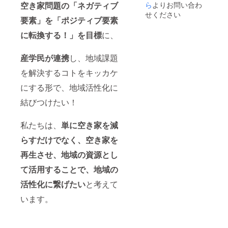
ろ：解
物等の
げま
空き家問題の「ネガティブ
ら
よりお問い合わ
お部屋
ジュー
地解散
ン：夕
散予定
食品表
す。
の概
せください
ル〉 ・
〈滞在
食付き
〈注意
要素」を「ポジティブ要素
示はお
要・和
日程：
施設に
（ジビ
事項〉
届け商
室＊滞
プロ
つい
エ
・６歳
に転換する！」を目標
に、
品のラ
在中の
ジェク
て〉 ・
BBQ）
以上〜
ベルに
お部屋
ト終了
宿泊可
・1支援
満18歳
表記さ
は相部
後、後
能日
産学民
が連携
し、地域課題
に対す
までが
れま
屋とな
日メー
数：1泊
る宿泊
対象 ・
す。 商
ります
ルにて
を解決するコトをキッカケ
2日（利
可能人
＊参加
品開封
のでご
調整し
用可能
数：1支
資格＊
前には
にする形で、地域活性化に
了承く
てまい
時間：
援につ
保護者
必ずお
ださ
りま
16時〜9
き1名様
同伴を
届けの
結びつけたい！
い。 ・
す。
時） ・
まで宿
必須と
リター
食事の
〈滞在
お部屋
泊可能
いたし
ンに貼
サービ
施設に
の概
〈注意
ます。
私たちは、
単に空き家を減
付され
スプラ
つい
要・和
事項〉
・現地
たラベ
ン：夕
て〉 ・
室＊滞
・６歳
らすだけでなく、空き家を
集合場
ルや注
食付き
宿泊可
在中の
以上〜
所まで
意書き
（ジビ
能日
再生させ、地域の資源とし
お部屋
満18歳
の支援
をご確
エ
数：1泊
は相部
までが
者様の
認くだ
BBQ）
て活用することで、地域の
2日（利
屋とな
対象 ・
交通費
さ
・1支援
用可能
ります
参加資
は各自
い。」
活性化に繋げたい
と考えて
に対す
時間：
のでご
格＊保
でご負
保存方
る宿泊
16時〜9
了承く
護者同
担くだ
います。
法：高
可能人
時） ・
ださ
伴が必
さい。
温・多
数：1支
お部屋
い。 ・
須とさ
・クラ
湿・直
援につ
の概
食事の
せてい
ウド
射日光
き1名様
要・和
サービ
ただき