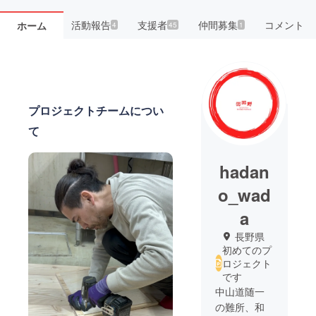
活動報告
支援者
仲間募集
コメント
ホーム
4
45
1
プロジェクトチームについ
て
hadan
o_wad
a
長野県
初めてのプ
ロジェクト
です
中山道随一
の難所、和