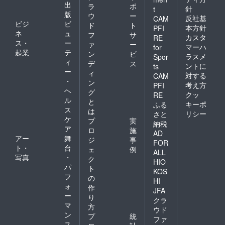
出
ラ
ポ
針
t
版
ウ
ー
反社基
CAM
ビジ
ビ
ド
ト
本方針
PFI
ネ
ュ
フ
サ
カスタ
RE
ス・
ー
ァ
ー
マーハ
for
起業
テ
ン
ビ
ラスメ
Spor
ィ
デ
ス
ントに
ts
ー
ィ
対する
CAM
・
ン
考え方
PFI
ヘ
グ
クッ
RE
ル
と
キーポ
ふる
ス
は
リシー
さと
ケ
プ
実
納税
ア
ロ
施
AD
アー
舞
ジ
事
FOR
ト・
台
ェ
例
ALL
写真
・
ク
HIO
パ
ト
KOS
フ
の
HI
ォ
作
JFA
ー
り
クラ
マ
方
ウド
ン
プ
統
ファ
ス