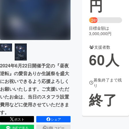
円
まちづくり・地域活性化
26%
目標金額は
CAMPFIRE for Social Good
CAMPFIRE Creation
3,000,000円
CAMPFIREふるさと納税
machi-ya
コミュニティ
支援者数
60
人
2024年6月22日開催予定の『昼夜
逆転』の愛音ありか生誕祭を盛大
募集終了まで残
にお祝いできるよう応援よろしく
り
お願いいたします。ご支援いただ
終了
いたお金は、当日のスタフラ設置
費用などに使用させていただきま
す。
ポスト
シェア
LINEで送る
URLコピー