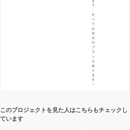
ま
で
、
す
べ
て
お
任
せ
の
プ
ラ
ン
も
あ
り
ま
す
！
このプロジェクトを見た人はこちらもチェックし
ています