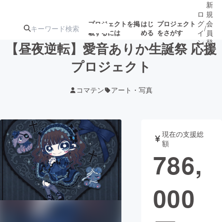
新
ロ
規
グ
会
プロジェクトを掲
はじ
プロジェクト
/
載するには
める
をさがす
イ
員
ン
登
【昼夜逆転】愛音ありか生誕祭 応援
録
プロジェクト
人気のプロ
注目のリ
注目の新着プロ
募集終了が近いプ
もうすぐ公開
コマテン
アート・写真
ジェクト
ターン
ジェクト
ロジェクト
されます
アート・写真
音楽
現在の支援総
額
786,
テクノロジー・ガジェット
ゲーム・サ
000
映像・映画
書籍・雑誌
ビジネス・起業
チャレンジ