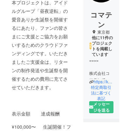
本プロジェクトは、アイド
ルグループ「昼夜逆転」の
コマテ
愛音ありか生誕祭を開催す
ン
るにあたり、ファンの皆さ
東京都
まにご支援とご協力をお願
他に11件の
プロジェク
いするためのクラウドファ
トを掲載し
ンディングです。いただき
ています
====
ましたご支援金は、リター
ンの制作発送や生誕祭を開
株式会社コ
催するための費用に充てさ
マテンで
https://komaten.com/
す。
せていただきます。
特定商取引
複数のアイ
法に基づく
表記
ドルグルー
メッセー
プが在籍す
ジを送る
る芸能プロ
表示金額 達成報酬
ダクション
です。
¥100,000〜 生誕開催！フ
グッズの企