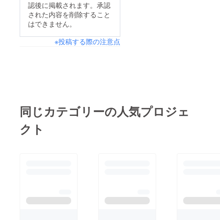
希望の
貴方へ
認後に掲載されます。承認
お名前
の15秒
された内容を削除すること
（ニッ
動画 愛
はできません。
クネー
音あり
ム）を
かよ
ご記入
り、御
※投稿する際の注意点
くださ
礼の15
い。 ※
秒動画
備考欄
を、お
にニッ
名前入
クネー
りで撮
ムなど
影し、
の記載
後日
がない
データ
同じカテゴリーの人気プロジェ
場合は
にてお
空欄で
送りさ
クト
リター
せて頂
ンを作
きま
成させ
す。 ⑥
ていた
御礼の
だきま
直筆
す。 ※
メッ
お名前
セージ
（ニッ
カード
クネー
生誕祭
ム可）
終了
は、6文
後、郵
字まで
送でお