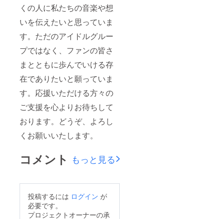
備考欄
アクス
ムなど
くの人に私たちの音楽や想
に記載
タ」と
の記載
された
なりま
がない
いを伝えたいと思っていま
お名前
す。 ④
場合は
が使用
生誕限
空欄で
す。ただのアイドルグルー
されま
定オリ
リター
す。 ⑤
ジナル
ンを作
プではなく、ファンの皆さ
貴方へ
ネーム
成させ
まとともに歩んでいける存
の15秒
プレー
ていた
動画 愛
ト リ
だきま
在でありたいと願っていま
音あり
ターン
す。 ※
かよ
品の郵
お名前
す。応援いただける方々の
り、御
送と一
（ニッ
礼の15
緒にお
クネー
ご支援を心よりお待ちして
秒動画
送りい
ム可）
を、お
たしま
は、6文
おります。どうぞ、よろし
名前入
す。
字まで
りで撮
ネーム
くお願いいたします。
お願い
影し、
プレー
いたし
後日
トのお
ます。
コメント
もっと見る
データ
名前は
※特殊文
にてお
備考欄
字・記
送りさ
に記載
号は使
せて頂
された
用でき
きま
お名前
ません
投稿するには
ログイン
が
す。 ※
が使用
備考欄
されま
必要です。
へ記載
す。 ⑤
プロジェクトオーナーの承