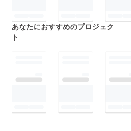
お願い
渡し致
いたし
しま
ます。
す。 ⑦
※特殊文
御礼の
字・記
生電話
あなたにおすすめのプロジェク
号は使
生誕祭
用でき
の翌
ませ
日、
ト
ん。
17:00~
19:00の
間に
「非通
知設
定」に
ておか
け致し
ます。
⑧楽屋
花 当
日、メ
ンバー
が使用
する楽
屋にお
花をお
届けい
たしま
す。 使