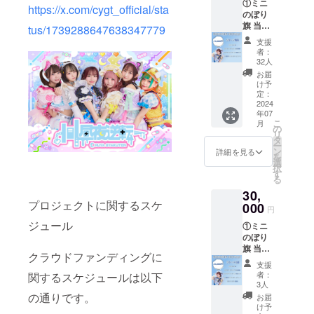
①ミニ
考欄に
字まで
https://x.com/cygt_official/sta
のぼり
記載希
お願い
旗 当日
望のお
tus/1739288647638347779
いたし
の装飾
名前
ます。
支援
に使用
（ニッ
※特殊文
者：
するミ
クネー
字・記
32人
ニのぼ
ム可）
号は使
お届
り旗を
を記載
用でき
け予
作成い
くださ
定：
ませ
たしま
2024
い。 ※
ん。
年07
す。 ミ
ネーム
こ
月
ニのぼ
プレー
の
リ
り旗に
トのお
タ
ー
は、生
持ち帰
ン
詳細を見る
を
誕祭支
り不可
選
択
援者様
※お名前
す
る
のお名
（ニッ
30,
前
クネー
プロジェクトに関するスケ
（ニッ
000
ム可）
円
クネー
は、6文
ジュール
①ミニ
ム可）
字まで
のぼり
を掲載
お願い
旗 当日
させて
いたし
クラウドファンディングに
の装飾
いただ
ます。
支援
に使用
きま
※特殊文
者：
関するスケジュールは以下
するミ
す。 お
字・記
3人
ニのぼ
名前は
号は使
の通りです。
お届
り旗を
愛音あ
用でき
け予