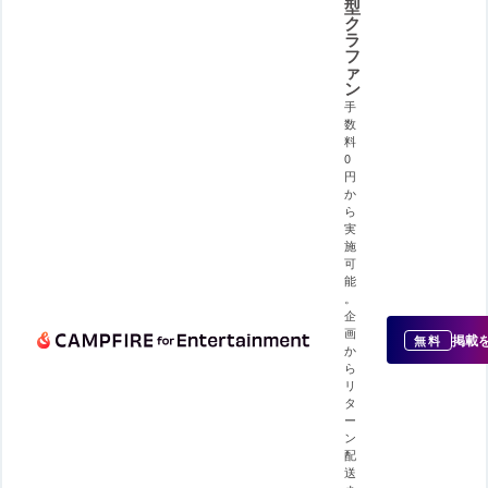
型
ク
ラ
フ
ァ
ン
手
数
料
0
円
か
ら
実
施
可
能
。
企
画
掲載
無料
か
ら
リ
タ
ー
ン
配
送