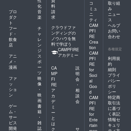
性
資
コ
取り組
化
料
ミュ
み
プロ
音
請
ニ
ニュー
ダク
楽
求
ティ
ス
ト
CAM
ヘルプ
クラウドファ
フー
チ
PFI
お問い
ンディングの
ド・
ャ
RE
合わせ
ノウハウを無
飲食
レ
Crea
料で学ぼう
店
ン
tion
各種規定
CAMPFIRE
ジ
CAM
アカデミー
アニ
ス
利用規
PFI
メ・
ポ
約
RE
漫画
ー
CA
説
細則
for
ツ
MP
明
プライ
Soci
ファ
映
FI
会
バシー
al
ッ
像
RE
・
ポリ
Goo
ショ
・
ア
相
シー
d
ン
映
カ
談
特定商
CAM
画
デ
会
取引法
PFI
ゲー
書
ミ
に基づ
RE
ム・
籍
ー
く表記
for
サー
・
と
情報セ
Ente
ビス
雑
は
キュリ
rtain
開発
誌
ク
サ
ティ方
men