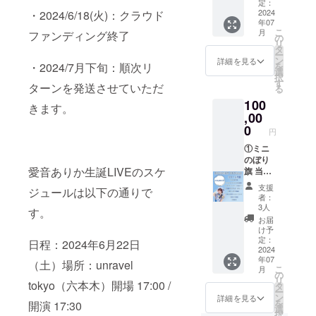
作成い
りかの
定：
ません
たしま
2024
・2024/6/18(火)：クラウド
直筆で
年07
す。 ミ
入れさ
こ
月
ファンディング終了
ニのぼ
せてい
の
リ
り旗に
ただき
タ
ー
は、生
ます。
ン
詳細を見る
を
・2024/7月下旬：順次リ
誕祭支
7月にミ
選
択
援者様
ニのぼ
す
ターンを発送させていただ
る
のお名
り旗に
100
前
直筆サ
きます。
（ニッ
,00
イン入
クネー
れたも
0
円
ム可）
のをご
を掲載
①ミニ
自宅へ
させて
のぼり
郵送さ
愛音ありか生誕LIVEのスケ
いただ
旗 当日
せてい
きま
の装飾
ただき
支援
ジュールは以下の通りで
す。 お
に使用
ます。
者：
名前は
するミ
②フラ
3人
す。
愛音あ
ニのぼ
ワース
お届
りかの
り旗を
タンド
け予
直筆で
作成い
への名
定：
日程：2024年6月22日
入れさ
たしま
2024
前掲載
年07
せてい
す。 ミ
当日会
（土）場所：unravel
こ
月
ただき
ニのぼ
場にあ
の
リ
ます。
り旗に
tokyo（六本木）開場 17:00 /
るフラ
タ
ー
7月にミ
は、生
ワース
ン
詳細を見る
を
開演 17:30
ニのぼ
誕祭支
タンド
選
択