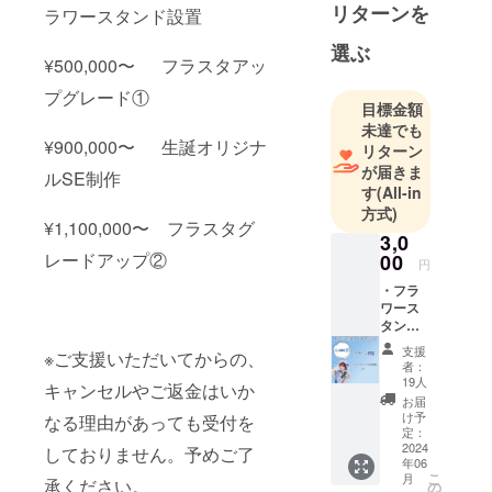
リターンを
ラワースタンド設置
画や製造も
行っており
選ぶ
¥500,000〜 フラスタアッ
ます。
プグレード①
目標金額
====
未達でも
¥900,000〜 生誕オリジナ
リターン
が届きま
ルSE制作
す
(All-in
方式)
¥1,100,000〜 フラスタグ
3,0
レードアップ②
00
円
・フラ
ワース
タンド
への名
支援
※ご支援いただいてからの、
前掲載
者：
（小）
19人
キャンセルやご返金はいか
当日会
お届
場にあ
け予
なる理由があっても受付を
るフラ
定：
ワース
2024
しておりません。予めご了
年06
タンド
こ
月
承ください。
に生誕
の