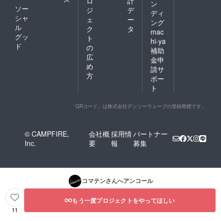
ロ
計
ン
ソー
ジ
デ
ディ
シャ
ェ
ー
ング
ル
ク
タ
mac
グッ
ト
hi-ya
ド
の
補助
広
金申
め
請サ
方
ポー
ト
「QRコード」は株式会社デンソーウェーブの登録商標です。
© CAMPFIRE,
会社概
採用情
パートナー
Inc.
要
報
募集
コマテン
さんへアンコール
もう一度プロジェクトをやってほしい
11