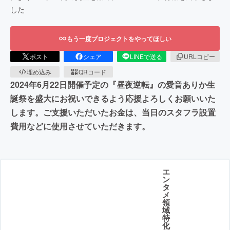
した
もう一度プロジェクトをやってほしい
ポスト
シェア
LINEで送る
URLコピー
埋め込み
QRコード
2024年6月22日開催予定の『昼夜逆転』の愛音ありか生
誕祭を盛大にお祝いできるよう応援よろしくお願いいた
します。ご支援いただいたお金は、当日のスタフラ設置
費用などに使用させていただきます。
エ
ン
タ
メ
領
域
特
化