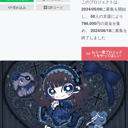
このプロジェクトは、
埋め込み
QRコード
2024/05/08
に募集を開始
し、
60
人の支援により
786,000
円の資金を集
め、
2024/06/18
に募集を
終了しました
もう一度プロジェク
トをやってほしい