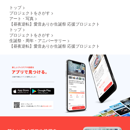
用した
お花は
トップ
>
郵送は
プロジェクトをさがす
>
いたし
アート・写真
>
ませ
【昼夜逆転】愛音ありか生誕祭 応援プロジェクト
ん。 生
誕イベ
トップ
>
ント当
プロジェクトをさがす
>
日に欲
生誕祭・周年・アニバーサリー
>
しい場
【昼夜逆転】愛音ありか生誕祭 応援プロジェクト
合はス
タッフ
にご相
談くだ
さい。
※備考欄
へ記載
希望の
お名前
（ニッ
クネー
ム）を
ご記入
くださ
い。 ※
備考欄
にニッ
クネー