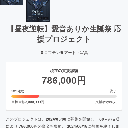
【昼夜逆転】愛音ありか生誕祭 応
援プロジェクト
コマテン
アート・写真
現在の支援総額
786,000
円
終了
26
%達成
目標金額
3,000,000
円
支援者数
60
人
このプロジェクトは、
2024/05/08
に募集を開始し、
60
人の支援
により
786,000
円の資金を集め、
2024/06/18
に募集を終了しま