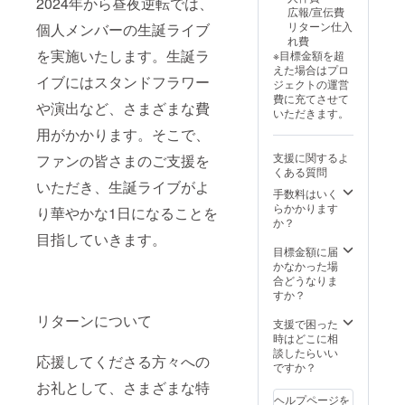
2024年から昼夜逆転では、
す。 備
せてい
グご支
広報/宣伝費
考欄に
ただき
援者限
リターン仕入
個人メンバーの生誕ライブ
記載希
ます。
定の
れ費
望のお
②フラ
グッズ
を実施いたします。生誕ラ
※目標金額を超
名前
ワース
をご用
えた場合はプロ
（ニッ
タンド
意させ
イブにはスタンドフラワー
ジェクトの運営
クネー
への名
ていた
費に充てさせて
ム可）
前掲載
だきま
や演出など、さまざまな費
いただきます。
を記載
当日会
す。
くださ
場にあ
用がかかります。そこで、
グッズ
い。 ③
るフラ
は「愛
支援に関するよ
ファンの皆さまのご支援を
クラウ
ワース
音あり
くある質問
ドファ
タンド
か生誕
いただき、生誕ライブがよ
ンディ
に生誕
限定 イ
手数料はいく
ング限
祭支援
ラスト
らかかります
り華やかな1日になることを
定グッ
者とし
アクス
か？
ズ クラ
てお名
タ」と
目指していきます。
ウド
前を掲
なりま
目標金額に届
ファン
載させ
す。 ④
かなかった場
ディン
ていた
生誕限
合どうなりま
グご支
だきま
定オリ
すか？
援者限
す。 備
ジナル
リターンについて
定の
考欄に
ネーム
支援で困った
グッズ
記載希
プレー
時はどこに相
をご用
望のお
ト リ
談したらいい
応援してくださる方々への
意させ
名前
ターン
ですか？
ていた
（ニッ
品の郵
お礼として、さまざまな特
だきま
クネー
送と一
ヘルプページを