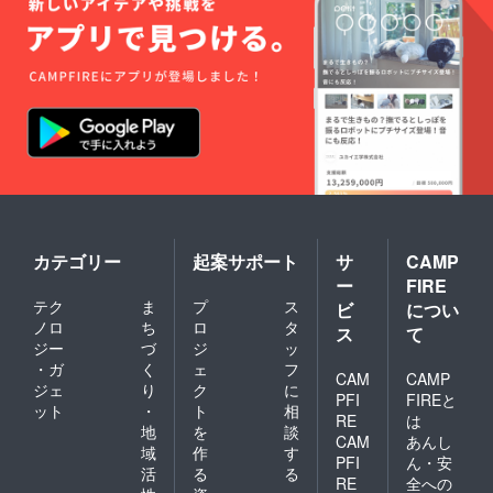
ムなど
の記載
がない
場合は
空欄で
リター
ンを作
成させ
ていた
だきま
す。 ※
お名前
（ニッ
クネー
ム可）
カテゴリー
起案サポート
サ
CAMP
は、6文
ー
FIRE
字まで
お願い
テク
ま
プ
ス
ビ
につい
いたし
ノロ
ち
ロ
タ
ス
て
ます。
ジー
づ
ジ
ッ
※特殊文
・ガ
く
ェ
フ
字・記
CAM
CAMP
ジェ
り
ク
に
号は使
PFI
FIREと
用でき
ット
・
ト
相
RE
は
ませ
地
を
談
CAM
あんし
ん。
域
作
す
PFI
ん・安
活
る
る
RE
全への