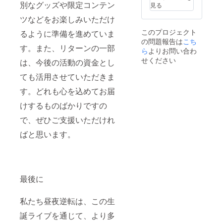
す。
ム可）
緒にお
別なグッズや限定コンテン
見る
グッズ
を記載
送りい
は「愛
くださ
たしま
ツなどをお楽しみいただけ
音あり
い。 ③
す。
このプロジェクト
るように準備を進めていま
か生誕
クラウ
ネーム
の問題報告は
限定 イ
ドファ
こち
プレー
す。また、リターンの一部
ラスト
ンディ
トのお
ら
よりお問い合わ
アクス
ング限
名前は
せください
は、今後の活動の資金とし
タ」と
定グッ
備考欄
なりま
ズ クラ
に記載
ても活用させていただきま
す。 ④
ウド
された
生誕限
ファン
お名前
す。どれも心を込めてお届
定オリ
ディン
が使用
ジナル
グご支
けするものばかりですの
されま
ネーム
援者限
す。 ※
で、ぜひご支援いただけれ
プレー
定の
備考欄
ト リ
グッズ
へ記載
ばと思います。
ターン
をご用
希望の
品の郵
意させ
お名前
送と一
ていた
（ニッ
緒にお
だきま
クネー
送りい
す。
ム）を
たしま
グッズ
ご記入
最後に
す。
は「愛
くださ
ネーム
音あり
い。 ※
プレー
か生誕
私たち昼夜逆転は、この生
備考欄
トのお
限定 イ
にニッ
誕ライブを通じて、より多
名前は
ラスト
クネー