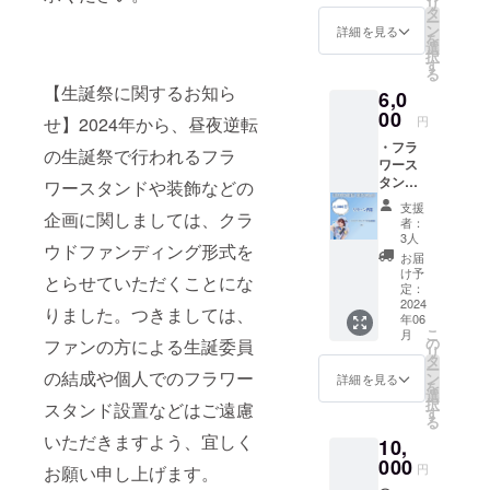
リ
祭支援
タ
ー
者とし
ン
詳細を見る
を
てお名
選
択
前を掲
す
る
載させ
【生誕祭に関するお知ら
6,0
ていた
だきま
00
せ】2024年から、昼夜逆転
円
す。 備
・フラ
考欄に
の生誕祭で行われるフラ
ワース
記載希
タンド
望のお
ワースタンドや装飾などの
への名
名前
支援
企画に関しましては、クラ
前掲載
（ニッ
者：
（大）
クネー
3人
ウドファンディング形式を
当日会
ム可）
お届
場にあ
を記載
け予
とらせていただくことにな
るフラ
くださ
定：
ワース
2024
い。 ※
りました。つきましては、
年06
タンド
ネーム
こ
月
に生誕
プレー
の
ファンの方による生誕委員
リ
祭支援
トのお
タ
ー
者とし
の結成や個人でのフラワー
持ち帰
ン
詳細を見る
を
てお名
り不可
選
択
スタンド設置などはご遠慮
前を掲
※お名前
す
る
載させ
（ニッ
いただきますよう、宜しく
10,
ていた
クネー
だきま
000
ム可）
円
お願い申し上げます。
す。 備
は、6文