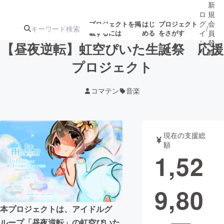
新
ロ
規
グ
会
プロジェクトを掲
はじ
プロジェクト
/
載するには
める
をさがす
イ
員
ン
登
【昼夜逆転】虹空ぴいた生誕祭 応援
録
プロジェクト
人気のプロ
注目のリ
注目の新着プロ
募集終了が近いプ
もうすぐ公開
コマテン
音楽
ジェクト
ターン
ジェクト
ロジェクト
されます
アート・写真
音楽
現在の支援総
額
1,52
テクノロジー・ガジェット
ゲーム・サ
9,80
映像・映画
書籍・雑誌
本プロジェクトは、アイドルグ
ビジネス・起業
チャレンジ
ループ「昼夜逆転」の虹空ぴいた