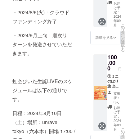
ニのぼ
名前は
お届
り旗を
虹空ぴ
け予
作成い
・2024/8/6(火)：クラウド
いたの
定：
たしま
2024
直筆で
ファンディング終了
年09
す。 ミ
入れさ
こ
月
ニのぼ
せてい
の
リ
り旗に
ただき
タ
・2024/9月上旬：順次リ
ー
は、生
ます。
ン
詳細を見る
を
誕祭支
後日、
選
ターンを発送させていただ
択
援者様
ミニの
す
る
のお名
ぼり旗
きます。
100
前
に直筆
（ニッ
,00
サイン
クネー
入れた
0
円
ム可）
ものを
を掲載
①ミニ
ご自宅
虹空ぴいた生誕LIVEのスケ
させて
のぼり
へ郵送
いただ
旗 当日
させて
ジュールは以下の通りで
きま
の装飾
いただ
支援
す。 お
に使用
きま
者：
す。
名前は
するミ
す。 ②
0人
虹空ぴ
ニのぼ
フラ
お届
いたの
り旗を
ワース
け予
日程：2024年8月10日
直筆で
作成い
タンド
定：
入れさ
たしま
2024
への名
（土）場所：unravel
年09
せてい
す。 ミ
前掲載
こ
月
tokyo（六本木）開場 17:00 /
ただき
ニのぼ
当日会
の
リ
ます。
り旗に
場にあ
タ