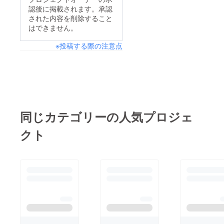
す。 ※
が使用
生誕限
認後に掲載されます。承認
備考欄
されま
定オリ
された内容を削除すること
へ記載
す。 ⑤
ジナル
希望の
貴方へ
ネーム
はできません。
お名前
の15秒
プレー
（ニッ
動画 虹
ト リ
※投稿する際の注意点
クネー
空ぴい
ターン
ム）を
たよ
品の郵
ご記入
り、御
送と一
くださ
礼の15
緒にお
い。 ※
秒動画
送りい
備考欄
を、お
たしま
にニッ
名前入
す。
クネー
りで撮
ネーム
同じカテゴリーの人気プロジェ
ムなど
影し、
プレー
の記載
後日
トのお
がない
データ
名前は
クト
場合は
にてお
備考欄
空欄で
送りさ
に記載
リター
せて頂
された
ンを作
きま
お名前
成させ
す。 ⑥
が使用
ていた
御礼の
されま
だきま
直筆
す。 ⑤
す。 ※
メッ
貴方へ
お名前
セージ
の15秒
（ニッ
カード
動画 虹
クネー
生誕祭
空ぴい