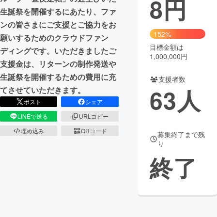
8
円
生誕祭を開催するにあたり、ファ
まちづくり・地域活性化
ンの皆さまにご支援とご協力をお
152%
願いするためのクラウドファン
目標金額は
CAMPFIRE for Social Good
CAMPFIRE Creation
ディングです。いただきましたご
1,000,000円
CAMPFIREふるさと納税
machi-ya
コミュニティ
支援金は、リターンの制作発送や
生誕祭を開催するための費用に充
支援者数
63
人
てさせていただきます。
ポスト
シェア
LINEで送る
URLコピー
埋め込み
QRコード
募集終了まで残
り
終了