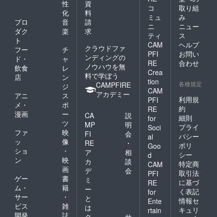
ん。
ムなど
性
資
コ
取り組
の記載
化
料
ミュ
み
がない
プロ
音
請
場合は
ニ
ニュー
ダク
楽
求
空欄で
ティ
ス
ト
リター
CAM
ヘルプ
クラウドファ
ンを作
フー
チ
PFI
お問い
成させ
ンディングの
ド・
ャ
RE
合わせ
ていた
ノウハウを無
飲食
レ
Crea
だきま
料で学ぼう
店
ン
す。 ※
tion
各種規定
CAMPFIRE
ジ
お名前
CAM
アカデミー
アニ
ス
（ニッ
利用規
PFI
クネー
メ・
ポ
約
RE
ム可）
漫画
ー
CA
説
細則
for
は、6文
ツ
MP
明
字まで
プライ
Soci
ファ
映
FI
会
お願い
バシー
al
ッ
像
いたし
RE
・
ポリ
Goo
ます。
ショ
・
ア
相
シー
d
※特殊文
ン
映
カ
談
特定商
CAM
字・記
画
デ
会
取引法
号は使
PFI
ゲー
書
ミ
用でき
に基づ
RE
ム・
籍
ませ
ー
く表記
for
ん。
サー
・
と
情報セ
Ente
ビス
雑
は
キュリ
rtain
開発
誌
ク
サ