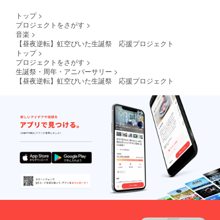
届けい
生電話
たしま
生誕祭
トップ
>
す。 使
の翌
プロジェクトをさがす
>
用した
日、
音楽
>
お花は
17:00~
郵送は
19:00の
【昼夜逆転】虹空ぴいた生誕祭 応援プロジェクト
いたし
間に
トップ
>
ませ
「非通
プロジェクトをさがす
>
ん。 生
知設
生誕祭・周年・アニバーサリー
>
誕イベ
定」に
【昼夜逆転】虹空ぴいた生誕祭 応援プロジェクト
ント当
ておか
日に欲
け致し
しい場
ます。
合はス
⑧楽屋
タッフ
花 当
にご相
日、メ
談くだ
ンバー
さい。
が使用
※備考欄
する楽
へ記載
屋にお
希望の
花をお
お名前
届けい
（ニッ
たしま
クネー
す。 使
ム）を
用した
ご記入
お花は
くださ
郵送は
い。 ※
いたし