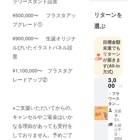
ラワースタンド設置
です。
グッズの企
リターンを
¥500,000〜 フラスタアッ
画や製造も
プグレード①
行っており
選ぶ
ます。
¥900,000〜 生誕オリジナ
目標金額
====
ルぴいたイラストパネル設
未達でも
リターン
置
が届きま
す
(All-in
¥1,100,000〜 フラスタグ
方式)
3,0
レードアップ②
00
円
・フラ
ワース
タンド
※ご支援いただいてからの、
への名
支援
前掲載
者：
キャンセルやご返金はいか
（小）
5人
当日会
なる理由があっても受付を
お届
場にあ
け予
るフラ
定：
しておりません。予めご了
ワース
2024