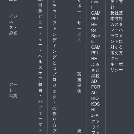
ティ方
men
出
ラ
ポ
針
t
版
ウ
ー
反社基
CAM
ビジ
ビ
ド
ト
本方針
PFI
ネ
ュ
フ
サ
カスタ
RE
ス・
ー
ァ
ー
マーハ
for
起業
テ
ン
ビ
ラスメ
Spor
ィ
デ
ス
ントに
ts
ー
ィ
対する
CAM
・
ン
考え方
PFI
ヘ
グ
クッ
RE
ル
と
キーポ
ふる
ス
は
リシー
さと
ケ
プ
実
納税
ア
ロ
施
AD
アー
舞
ジ
事
FOR
ト・
台
ェ
例
ALL
写真
・
ク
HIO
パ
ト
KOS
フ
の
HI
ォ
作
JFA
ー
り
クラ
マ
方
ウド
ン
プ
統
ファ