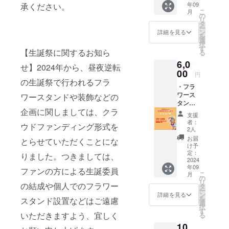
年09
承ください。
タンド
こ
月
に生誕
の
リ
祭支援
タ
ー
者とし
ン
詳細を見る
を
てお名
選
択
前を掲
す
【生誕祭に関するお知ら
る
載させ
6,0
ていた
せ】2024年から、昼夜逆転
だきま
00
円
す。 備
の生誕祭で行われるフラ
・フラ
考欄に
ワース
記載希
ワースタンドや装飾などの
タンド
望のお
企画に関しましては、クラ
への名
名前
支援
前掲載
（ニッ
者：
ウドファンディング形式を
（大）
クネー
2人
当日会
ム可）
お届
とらせていただくことにな
場にあ
を記載
け予
るフラ
くださ
定：
りました。つきましては、
ワース
2024
い。 ※
年09
タンド
ネーム
ファンの方による生誕委員
こ
月
に生誕
プレー
の
リ
祭支援
の結成や個人でのフラワー
トのお
タ
ー
者とし
持ち帰
ン
詳細を見る
を
スタンド設置などはご遠慮
てお名
り不可
選
択
前を掲
※お名前
す
いただきますよう、宜しく
る
載させ
（ニッ
10,
ていた
クネー