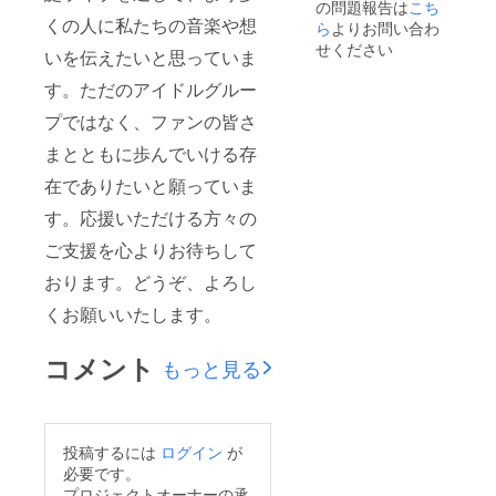
の問題報告は
プレー
た生誕
クラウ
こち
にニッ
くの人に私たちの音楽や想
トのお
限定 イ
ドファ
クネー
ら
よりお問い合わ
名前は
ラスト
ンディ
ムなど
せください
いを伝えたいと思っていま
備考欄
アクス
ング限
の記載
に記載
タ」と
定グッ
がない
す。ただのアイドルグルー
された
なりま
ズ クラ
場合は
お名前
す。 ④
ウド
空欄で
プではなく、ファンの皆さ
が使用
生誕限
ファン
リター
されま
定オリ
ディン
ンを作
まとともに歩んでいける存
す。 ⑤
ジナル
グご支
成させ
貴方へ
ネーム
援者限
在でありたいと願っていま
ていた
の15秒
プレー
定の
だきま
す。応援いただける方々の
動画 虹
ト リ
グッズ
す。 ※
空ぴい
ターン
をご用
お名前
ご支援を心よりお待ちして
たよ
品の郵
意させ
（ニッ
り、御
送と一
ていた
クネー
おります。どうぞ、よろし
礼の15
緒にお
だきま
ム可）
秒動画
送りい
す。
は、6文
くお願いいたします。
を、お
たしま
グッズ
字まで
名前入
す。
は「虹
お願い
コメント
りで撮
ネーム
空ぴい
いたし
もっと見る
影し、
プレー
た生誕
ます。
後日
トのお
限定 イ
※特殊文
データ
名前は
ラスト
字・記
にてお
備考欄
アクス
号は使
送りさ
に記載
タ」と
用でき
投稿するには
ログイン
が
せて頂
された
なりま
ません
必要です。
きま
お名前
す。 ④
プロジェクトオーナーの承