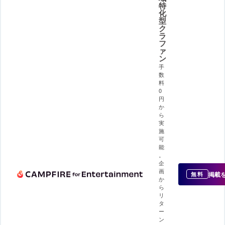
特
化
型
ク
ラ
フ
ァ
ン
手
数
料
0
円
か
ら
実
施
可
能
。
企
画
掲載
無料
か
ら
リ
タ
ー
ン