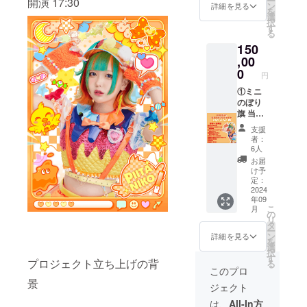
ー
開演 17:30
後日、
は、生
るフラ
ン
詳細を見る
を
ミニの
誕祭支
ワース
選
択
ぼり旗
援者様
タンド
す
る
に直筆
のお名
に生誕
150
サイン
前
祭支援
入れた
（ニッ
,00
者とし
ものを
クネー
てお名
0
円
ご自宅
ム可）
前を掲
へ郵送
を掲載
①ミニ
載させ
させて
させて
のぼり
ていた
いただ
いただ
旗 当日
だきま
きま
きま
の装飾
す。 備
支援
す。 ②
す。 お
に使用
考欄に
者：
フラ
名前は
するミ
記載希
6人
ワース
虹空ぴ
ニのぼ
望のお
お届
タンド
いたの
り旗を
名前
け予
への名
直筆で
作成い
（ニッ
定：
前掲載
入れさ
たしま
2024
クネー
年09
当日会
せてい
す。 ミ
ム可）
こ
月
場にあ
ただき
ニのぼ
を記載
の
リ
るフラ
ます。
り旗に
くださ
タ
ー
ワース
後日、
は、生
い。 ③
ン
詳細を見る
を
タンド
ミニの
誕祭支
クラウ
選
択
に生誕
ぼり旗
援者様
ドファ
す
プロジェクト立ち上げの背
る
祭支援
に直筆
のお名
ンディ
このプロ
者とし
サイン
前
ング限
景
ジェクト
てお名
入れた
（ニッ
定グッ
前を掲
ものを
クネー
ズ クラ
は、
All-In方