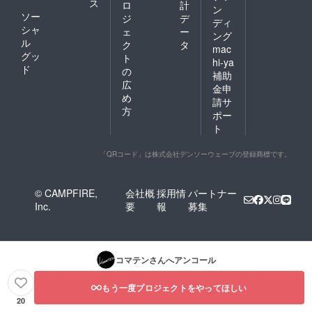
ス
ロ
計
ン
ソー
ジ
デ
ディ
シャ
ェ
ー
ング
ル
ク
タ
mac
グッ
ト
hi-ya
ド
の
補助
広
金申
め
請サ
方
ポー
ト
「QRコード」は株式会社デンソーウェーブの登録商標です。
© CAMPFIRE,
会社概
採用情
パートナー
Inc.
要
報
募集
コマテン
さんへアンコール
もう一度プロジェクトをやってほしい
20