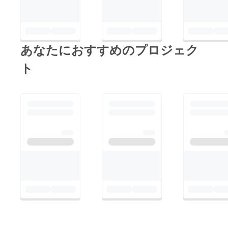
ム可）
終了
たよ
は、6文
後、郵
り、御
字まで
送でお
礼の15
お願い
渡し致
秒動画
いたし
しま
を、お
ます。
す。 ⑦
名前入
あなたにおすすめのプロジェク
※特殊文
御礼の
りで撮
字・記
生電話
影し、
ト
号は使
生誕祭
後日
用でき
の翌
データ
ませ
日、
にてお
ん。
17:00~
送りさ
19:00の
せて頂
間に
きま
「非通
す。 ⑥
知設
御礼の
定」に
直筆
ておか
メッ
け致し
セージ
ます。
カード
⑧楽屋
生誕祭
花 当
終了
日、メ
後、郵
ンバー
送でお
が使用
渡し致
する楽
しま
屋にお
す。 ⑦
花をお
御礼の