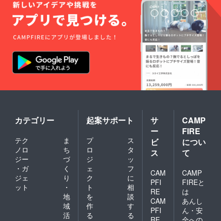
備考欄
ませ
にニッ
ん。 生
クネー
誕イベ
ムなど
ント当
の記載
日に欲
がない
しい場
場合は
合はス
空欄で
タッフ
リター
にご相
ンを作
談くだ
成させ
さい。
ていた
⑨ぴい
だきま
た直筆
す。 ※
イラス
お名前
ト！ ※
カテゴリー
起案サポート
サ
CAMP
（ニッ
備考欄
クネー
へ記載
ー
FIRE
ム可）
希望の
テク
ま
プ
ス
ビ
につい
は、6文
お名前
ノロ
ち
ロ
タ
ス
て
字まで
（ニッ
ジー
づ
ジ
ッ
お願い
クネー
・ガ
く
ェ
フ
いたし
ム）を
CAM
CAMP
ます。
ご記入
ジェ
り
ク
に
PFI
FIREと
※特殊文
くださ
ット
・
ト
相
RE
は
字・記
い。 ※
地
を
談
号は使
備考欄
CAM
あんし
域
作
す
用でき
にニッ
PFI
ん・安
活
る
る
ませ
クネー
RE
全への