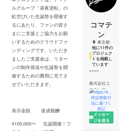
ルグループ「昼夜逆転」の
虹空ぴいた生誕祭を開催す
コマテ
るにあたり、ファンの皆さ
ン
まにご支援とご協力をお願
いするためのクラウドファ
東京都
他に11件の
ンディングです。いただき
プロジェク
ましたご支援金は、リター
トを掲載し
ています
ンの制作発送や生誕祭を開
====
催するための費用に充てさ
株式会社コ
せていただきます。
マテンで
https://komaten.com/
す。
特定商取引
複数のアイ
法に基づく
表記
ドルグルー
表示金額 達成報酬
メッセー
プが在籍す
ジを送る
る芸能プロ
¥100,000〜 生誕開催！フ
ダクション