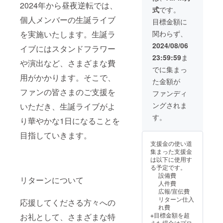
載させ
ご自宅
ム可）
ウド
2024年から昼夜逆転では、
式
です。
ていた
へ郵送
を掲載
ファン
だきま
させて
させて
個人メンバーの生誕ライブ
ディン
目標金額に
す。 備
いただ
いただ
グご支
関わらず、
を実施いたします。生誕ラ
考欄に
きま
きま
援者限
記載希
す。 ②
す。 お
定の
2024/08/06
イブにはスタンドフラワー
望のお
フラ
名前は
グッズ
23:59:59
ま
名前
ワース
虹空ぴ
をご用
や演出など、さまざまな費
（ニッ
タンド
いたの
意させ
でに集まっ
クネー
への名
直筆で
ていた
用がかかります。そこで、
た金額が
ム可）
前掲載
入れさ
だきま
を記載
当日会
せてい
ファンの皆さまのご支援を
す。
ファンディ
くださ
場にあ
ただき
グッズ
ングされま
いただき、生誕ライブがよ
い。 ③
るフラ
ます。
は「虹
クラウ
ワース
後日、
空ぴい
す。
り華やかな1日になることを
ドファ
タンド
ミニの
た生誕
ンディ
に生誕
ぼり旗
限定 ア
目指していきます。
ング限
祭支援
に直筆
クス
支援金の使い道
定グッ
者とし
サイン
タ」と
集まった支援金
ズ クラ
てお名
入れた
なりま
は以下に使用す
ウド
前を掲
ものを
す。 ④
る予定です。
ファン
載させ
ご自宅
生誕限
設備費
ディン
ていた
へ郵送
定オリ
リターンについて
人件費
グご支
だきま
させて
ジナル
広報/宣伝費
援者限
す。 備
いただ
ネーム
リターン仕入
応援してくださる方々への
定の
考欄に
きま
プレー
れ費
グッズ
記載希
す。 ②
ト リ
※目標金額を超
お礼として、さまざまな特
をご用
望のお
フラ
ターン
えた場合はプロ