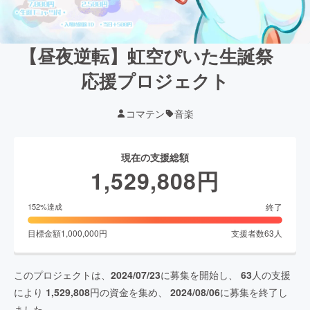
【昼夜逆転】虹空ぴいた生誕祭
応援プロジェクト
コマテン
音楽
現在の支援総額
1,529,808
円
終了
152
%達成
目標金額
1,000,000
円
支援者数
63
人
このプロジェクトは、
2024/07/23
に募集を開始し、
63
人の支援
により
1,529,808
円の資金を集め、
2024/08/06
に募集を終了し
ました