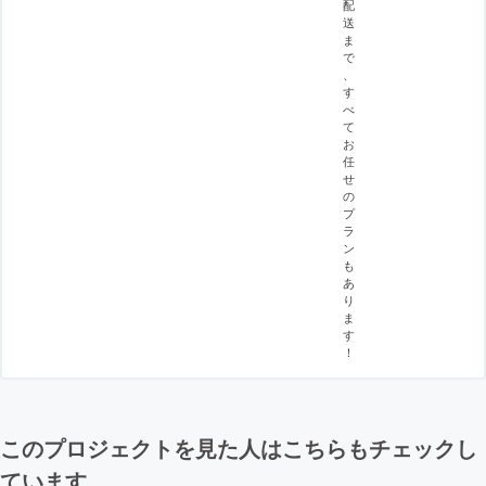
配
送
ま
で
、
す
べ
て
お
任
せ
の
プ
ラ
ン
も
あ
り
ま
す
！
このプロジェクトを見た人はこちらもチェックし
ています