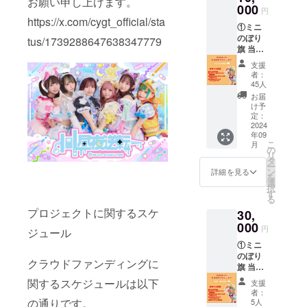
お願い申し上げます。
だきま
000
ム可）
円
す。 備
は、6文
https://x.com/cygt_official/sta
①ミニ
考欄に
字まで
のぼり
記載希
tus/1739288647638347779
お願い
旗 当日
望のお
いたし
の装飾
名前
ます。
支援
に使用
（ニッ
者：
するミ
クネー
45人
ニのぼ
ム可）
お届
り旗を
を記載
け予
作成い
くださ
定：
たしま
2024
い。 ※
年09
す。 ミ
ネーム
こ
月
ニのぼ
プレー
の
リ
り旗に
トのお
タ
ー
は、生
持ち帰
ン
詳細を見る
を
誕祭支
り不可
選
択
援者様
※お名前
す
る
のお名
（ニッ
プロジェクトに関するスケ
30,
前
クネー
（ニッ
000
ム可）
円
ジュール
クネー
は、6文
①ミニ
ム可）
字まで
のぼり
を掲載
お願い
クラウドファンディングに
旗 当日
させて
いたし
の装飾
いただ
ます。
関するスケジュールは以下
支援
に使用
きま
者：
するミ
す。 お
の通りです。
5人