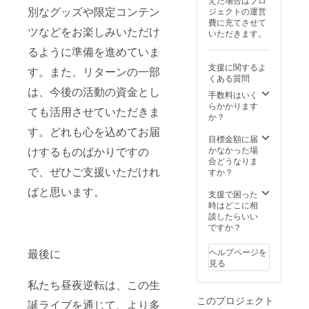
意させ
名前
ワース
品の郵
別なグッズや限定コンテン
ジェクトの運営
ていた
（ニッ
タンド
送と一
費に充てさせて
だきま
クネー
への名
緒にお
ツなどをお楽しみいただけ
いただきます。
す。
ム可）
前掲載
送りい
グッズ
を記載
当日会
たしま
るように準備を進めていま
は「虹
くださ
場にあ
す。
支援に関するよ
空ぴい
い。 ③
るフラ
す。また、リターンの一部
ネーム
くある質問
た生誕
クラウ
ワース
プレー
は、今後の活動の資金とし
限定 イ
ドファ
タンド
トのお
手数料はいく
ラスト
ンディ
に生誕
名前は
らかかります
ても活用させていただきま
アクス
ング限
祭支援
備考欄
か？
タ」と
定グッ
者とし
に記載
す。どれも心を込めてお届
なりま
ズ クラ
てお名
された
目標金額に届
す。 ④
ウド
前を掲
お名前
かなかった場
けするものばかりですの
生誕限
ファン
載させ
が使用
合どうなりま
定オリ
ディン
ていた
で、ぜひご支援いただけれ
されま
すか？
ジナル
グご支
だきま
す。 ※
ばと思います。
ネーム
援者限
す。 備
備考欄
支援で困った
プレー
定の
考欄に
へ記載
時はどこに相
ト リ
グッズ
記載希
希望の
談したらいい
ターン
をご用
望のお
お名前
ですか？
品の郵
意させ
名前
（ニッ
送と一
ていた
（ニッ
クネー
ヘルプページを
最後に
緒にお
だきま
クネー
ム）を
見る
送りい
す。
ム可）
ご記入
たしま
グッズ
を記載
くださ
私たち昼夜逆転は、この生
す。
は「虹
くださ
い。 ※
このプロジェクト
ネーム
空ぴい
い。 ③
備考欄
誕ライブを通じて、より多