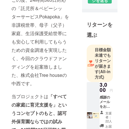
ジを送る
16年。
の「託児所＆ベビーシッ
ターサービスPokapoka」を
リターンを
非課税世帯、母子（父子）
家庭、生活保護受給世帯に
選ぶ
も安心して利用してもらう
ための資金調達を実現した
目標金額
未達でも
く、今回のクラウドファン
リターン
が届きま
ディングを起案致しまし
す
(All-in
た、株式会社Tree houseの
方式)
中西です。
3,0
00
円
当プロジェクトは
「すべて
感謝の
メール
の家庭に育児支援を」とい
をお送
りしま
うコンセプトのもと、認可
支援
す
者：
外保育園ならではの試み
22人
お届