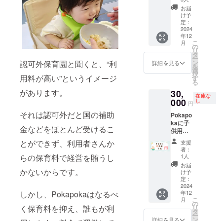
権利で
通費は
お届
す 購入
別途実
け予
した椅
費分の
定：
子に支
2024
ご負担
年12
援者様
をお願
こ
月
のお名
い致し
の
リ
前
ます ご
タ
ー
(5cm×5
利用の
ン
認可外保育園と聞くと、“利
詳細を見る
を
cm)を
予約方
選
択
記載さ
用料が高い”というイメージ
法は別
す
る
せてい
途メー
があります。
30,
ただき
ルにて
在庫な
ます 備
000
お送り
し
円
考欄に
致しま
それは認可外だと国の補助
Pokapo
記載し
す 有効
kaに子
たいお
期限：
金などをほとんど受けるこ
供用の
名前を
2025年
机を1つ
ご記載
11月末
とができず、利用者さんか
支援
提供で
願いま
日
者：
きる権
す
らの保育料で経営を賄うし
1人
利です
お届
購入し
かないからです。
け予
た机に
定：
支援者
2024
しかし、Pokapokaはなるべ
年12
様のお
こ
月
名前
の
く保育料を抑え、誰もが利
リ
(5cm×5
タ
ー
cm)を
ン
詳細を見る