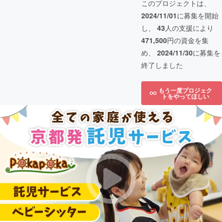
このプロジェクトは、
2024/11/01
に募集を開始
し、
43
人の支援により
471,500
円の資金を集
め、
2024/11/30
に募集を
終了しました
もう一度プロジェク
トをやってほしい