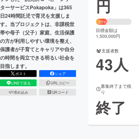
円
ターサービスPokapoka」は365
まちづくり・地域活性化
日24時間託児で育児を支援しま
31%
す。当プロジェクトは、非課税世
目標金額は
CAMPFIRE for Social Good
CAMPFIRE Creation
帯や母子（父子）家庭、生活保護
1,500,000円
CAMPFIREふるさと納税
machi-ya
コミュニティ
の方が利用しやすい環境を整え、
保護者が子育てとキャリアや自分
支援者数
43
人
の時間を両立できる明るい社会を
目指します。
ポスト
シェア
LINEで送る
URLコピー
募集終了まで残
り
埋め込み
QRコード
終了