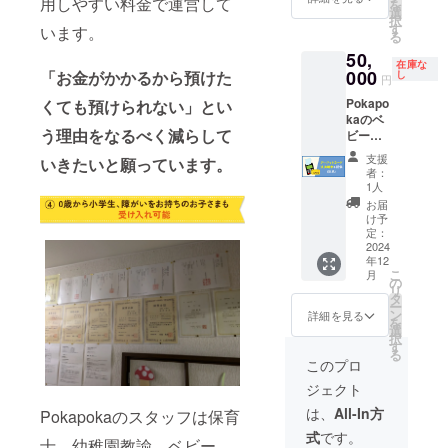
用しやすい料金で運営して
を
記載さ
選
択
せてい
す
います。
る
ただき
50,
ます 備
在庫な
考欄に
000
「お金がかかるから預けた
し
円
記載し
Pokapo
くても預けられない」とい
たいお
kaのベ
名前を
う理由をなるべく減らして
ビー
ご記載
シッ
願いま
支援
いきたいと願っています。
ター
す
者：
サービ
1人
ス用の
お届
クレ
け予
ジット
定：
カード
2024
年12
決済端
こ
月
末を提
の
リ
供でき
タ
ー
る権利
ン
詳細を見る
を
です 決
選
択
済端末
す
る
に支援
このプロ
者様の
ジェクト
お名前
(5cm×5
は、
All-In方
Pokapokaのスタッフは保育
cm)を
式
です。
記載さ
士、幼稚園教諭、ベビー