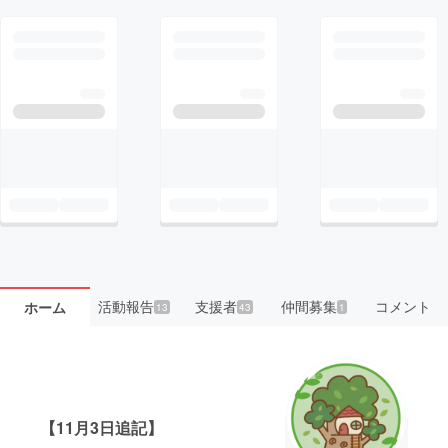
活動報告
支援者
仲間募集
コメント
ホーム
13
43
1
【11月3日追記】