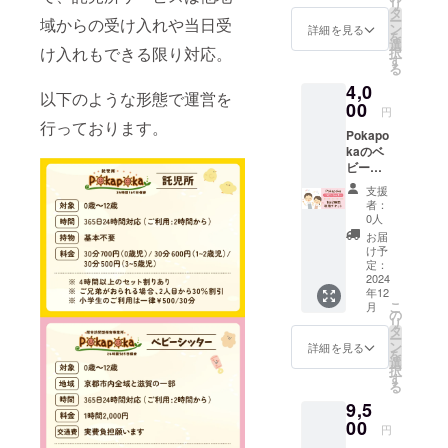
リ
別途
タ
ー
域からの受け入れや当日受
メール
ン
詳細を見る
を
にてお
選
け入れもできる限り対応。
択
送り致
す
る
します
4,0
有効期
以下のような形態で運営を
限：
00
円
2025年
行っております。
Pokapo
11月末
kaのベ
日
ビー
シッ
支援
ター
者：
サービ
0人
スを1回
お届
お試し
け予
利用で
定：
きる権
2024
年12
利(2時
こ
月
間分) 現
の
リ
地まで
タ
ー
の交通
ン
詳細を見る
を
費は別
選
択
途実費
す
る
分のご
9,5
負担を
お願い
00
円
致しま