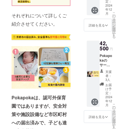
わず)の
利用の
定：
利用
2024
場合、
年12
クーポ
現地ま
こ
月
それぞれについて詳しくご
ン3万円
での交
の
リ
分をお
通費は
タ
ー
紹介させてください。
渡しし
別途実
ン
詳細を見る
を
ます。
費分の
選
択
初回利
ご負担
す
る
用時に
をお願
42,
紙の
い致し
クーポ
500
ます ご
円
ンを直
利用の
Pokapo
接お渡
予約方
kaの
し致し
法は別
サービ
ます ベ
途メー
ス(託
ビー
ルにて
支援
児・ベ
シッ
お送り
者：
ビー
ター
致しま
3人
シッ
サービ
す 有効
お届
ター問
スをご
期限：
け予
わず)の
利用の
定：
2025年
Pokapokaは、認可外保育
利用
2024
場合、
11月末
年12
クーポ
現地ま
日
こ
月
園ではありますが、安全対
ン5万円
での交
の
リ
分をお
通費は
タ
策や施設設備など市区町村
ー
渡しし
別途実
ン
詳細を見る
を
ます。
費分の
選
への届出済みで、子ども達
択
初回利
ご負担
す
る