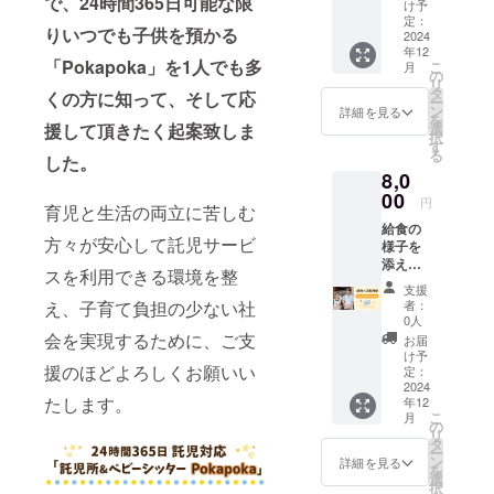
で、24時間365日可能な限
け予
定：
りいつでも子供を預かる
2024
年12
「Pokapoka」を1人でも多
こ
月
の
リ
タ
くの方に知って、そして応
ー
ン
詳細を見る
を
援して頂きたく起案致しま
選
択
す
る
した。
8,0
00
円
育児と生活の両立に苦しむ
給食の
方々が安心して託児サービ
様子を
添えた
スを利用できる環境を整
感謝の
支援
活動報
え、子育て負担の少ない社
者：
告を
0人
メール
会を実現するために、ご支
お届
にてお
け予
援のほどよろしくお願いい
送りし
定：
ます。
2024
たします。
年12
こ
月
の
リ
タ
ー
ン
詳細を見る
を
選
択