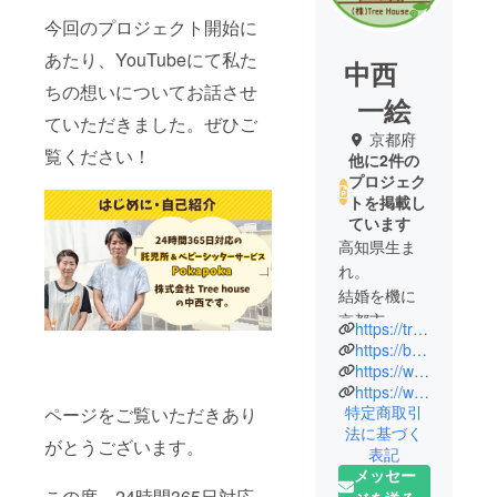
今回のプロジェクト開始に
あたり、YouTubeにて私た
中西
ちの想いについてお話させ
一絵
ていただきました。ぜひご
京都府
覧ください！
他に2件の
プロジェク
トを掲載し
ています
高知県生ま
れ。
結婚を機に
京都市へ。
https://tree-house-pokapoka.com/
結婚12年目
https://baby-sitter-pokapoka.com/
でようやく
https://www.youtube.com/@HouseTree0430
https://www.instagram.com/pokapoka_mama_0801/
第一子を授
特定商取引
ページをご覧いただきあり
かり育休を
法に基づく
経て復職。
がとうございます。
表記
保育士・幼
メッセー
稚園教諭歴
この度、24時間365日対応