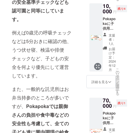
用時に
をお願
の安全基準チェックなども
10,
紙の
い致し
残り4
クーポ
認可園と同等にしていま
000
ます ご
円
ンを直
利用の
す。
Pokapo
接お渡
予約方
kaに子
し致し
法は別
供用の
ます ベ
途メー
例えば0歳児の呼吸チェック
お布団
ビー
ルにて
支援
を1セッ
シッ
お送り
者：
などは5分おきに確認の他、
ト提供
ター
致しま
1人
できる
サービ
す 有効
お届
うつ伏せ寝、検温や排便
権利で
スをご
期限：
け予
す 購入
利用の
定：
チェックなど、子どもの安
2025年
した子
2024
場合、
11月末
年12
供用の
全を何より優先にして運営
現地ま
日
こ
月
お布団
での交
の
リ
しています。
に支援
通費は
タ
ー
者様の
別途実
ン
詳細を見る
を
お名前
費分の
選
また、一般的な託児所はお
択
(5cm×5
ご負担
す
る
cm)を
をお願
弁当持参のところが多いで
70,
記載さ
い致し
残り1
せてい
000
ます ご
すが、
Pokapokaでは親御
円
ただき
利用の
Pokapo
ます 備
さんの負担や食中毒などの
予約方
kaに子
考欄に
法は別
供用の
安全性も考慮して、全ての
記載し
途メー
双子用
たいお
ルにて
支援
子ども達に園内調理の給食
ベビー
名前を