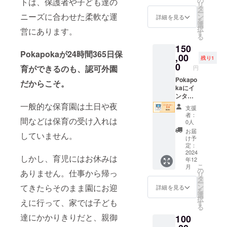
の
トは、保護者や子ども達の
リ
に支援
タ
ー
者様の
ニーズに合わせた柔軟な運
ン
詳細を見る
を
お名前
選
択
営にあります。
(5cm×5
す
る
cm)を
150
記載さ
Pokapokaが24時間365日保
せてい
,00
残り1
ただき
0
育ができるのも、認可外園
円
ます 備
考欄に
Pokapo
だからこそ。
記載し
kaにイ
たいお
ンター
名前を
ホンを1
一般的な保育園は土日や夜
支援
ご記載
セット
者：
間などは保育の受け入れは
願いま
提供で
0人
す
きる権
お届
していません。
利です
け予
購入し
定：
たイン
2024
しかし、育児にはお休みは
年12
ターホ
こ
月
ンに支
の
ありません。仕事から帰っ
リ
援者様
タ
ー
のお名
てきたらそのまま園にお迎
ン
詳細を見る
を
前
選
択
えに行って、家では子ども
(5cm×5
す
る
cm)を
達にかかりきりだと、親御
100
記載さ
せてい