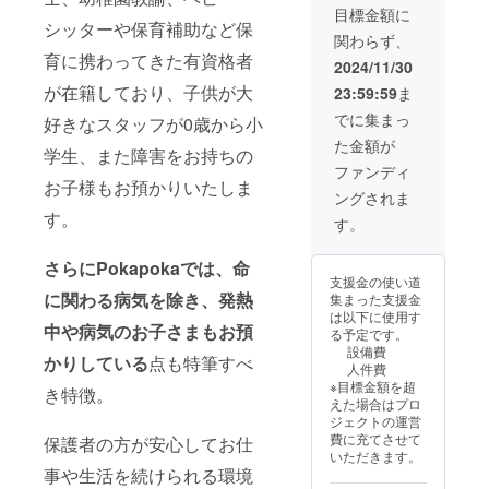
せてい
目標金額に
ただき
シッターや保育補助など保
関わらず、
ます 備
育に携わってきた有資格者
考欄に
2024/11/30
記載し
が在籍しており、子供が大
23:59:59
ま
たいお
名前を
でに集まっ
好きなスタッフが0歳から小
ご記載
た金額が
願いま
学生、また障害をお持ちの
す
ファンディ
お子様もお預かりいたしま
ングされま
す。
す。
さらにPokapokaでは、命
支援金の使い道
に関わる病気を除き、発熱
集まった支援金
は以下に使用す
中や病気のお子さまもお預
る予定です。
設備費
かりしている
点も特筆すべ
人件費
※目標金額を超
き特徴。
えた場合はプロ
ジェクトの運営
費に充てさせて
保護者の方が安心してお仕
いただきます。
事や生活を続けられる環境