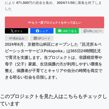
により
471,500
円の資金を集め、
2024/11/30
に募集を終了しま
した
もう一度プロジェクトをやってほしい
ポスト
シェア
LINEで送る
URLコピー
埋め込み
QRコード
2024年8月、京都市山科区にオープンした「託児所＆ベ
ビーシッターサービスPokapoka」は365日24時間託児
で育児を支援します。当プロジェクトは、非課税世帯や
母子（父子）家庭、生活保護の方が利用しやすい環境を
整え、保護者が子育てとキャリアや自分の時間を両立で
きる明るい社会を目指します。
このプロジェクトを見た人はこちらもチェックし
ています