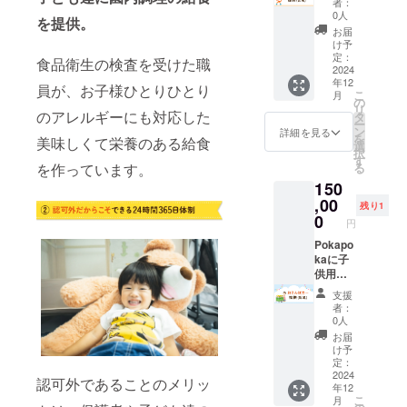
お送り
者：
カーを1
ご記載
致しま
0人
を提供。
台提供
願いま
す 有効
お届
できる
す
期限：
け予
権利で
定：
2025年
食品衛生の検査を受けた職
す 購入
2024
11月末
年12
した双
日
員が、お子様ひとりひとり
こ
月
子用ベ
の
リ
ビー
のアレルギーにも対応した
タ
ー
カーに
ン
詳細を見る
を
美味しくて栄養のある給食
支援者
選
択
様のお
す
る
を作っています。
名前
150
(5cm×5
cm)を
,00
残り1
記載さ
0
円
せてい
ただき
Pokapo
ます 備
kaに子
考欄に
供用の
記載し
おさん
支援
たいお
ぽカー
者：
名前を
を1台提
0人
ご記載
供でき
お届
願いま
る権利
け予
す
です 購
定：
入した
2024
認可外であることのメリッ
年12
おさん
こ
月
ぽカー