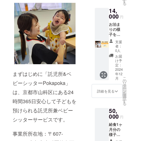
す
る
14,
000
円
お泊ま
りの様
子を添
えた感
支援
謝の活
者：
動報告
0人
をメー
お届
ルにて
け予
お送り
定：
しま
2024
まずはじめに「託児所&ベ
年12
す。
こ
月
の
ビーシッターPokapoka」
リ
タ
ー
ン
は、京都市山科区にある24
詳細を見る
を
選
択
時間365日安心して子どもを
す
る
預けられる託児所兼ベビー
50,
000
円
シッターサービスです。
給食1ヶ
月分の
事業所所在地：〒607-
様子を
添えた