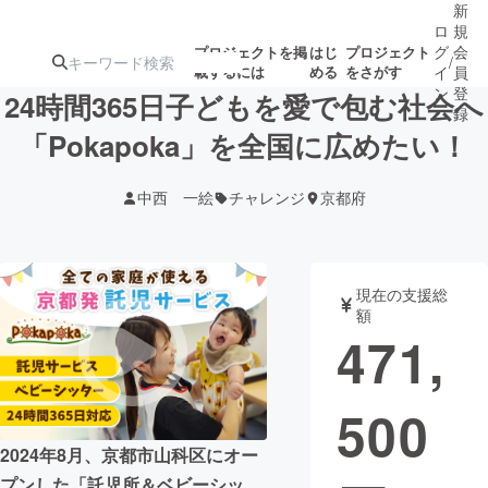
新
ロ
規
グ
会
プロジェクトを掲
はじ
プロジェクト
/
載するには
める
をさがす
イ
員
ン
登
24時間365日子どもを愛で包む社会へ
録
「Pokapoka」を全国に広めたい！
人気のプロ
注目のリ
注目の新着プロ
募集終了が近いプ
もうすぐ公開
中西 一絵
チャレンジ
京都府
ジェクト
ターン
ジェクト
ロジェクト
されます
アート・写真
音楽
現在の支援総
額
471,
テクノロジー・ガジェット
ゲーム・サ
500
映像・映画
書籍・雑誌
2024年8月、京都市山科区にオー
ビジネス・起業
チャレンジ
プンした「託児所＆ベビーシッ