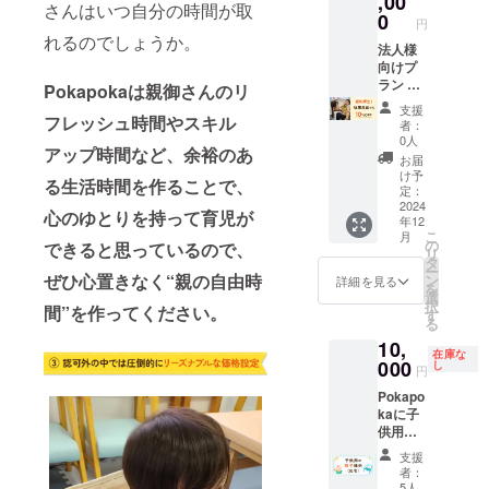
,00
さんはいつ自分の時間が取
ただき
0
円
ます 備
れるのでしょうか。
考欄に
法人様
記載し
向けプ
たいお
ラン 御
Pokapokaは親御さんのリ
名前を
社の従
支援
ご記載
業員様
フレッシュ時間やスキル
者：
願いま
であれ
0人
アップ時間など、余裕のあ
す
ばどな
お届
たでも
け予
る生活時間を作ることで、
使える
定：
Pokapo
2024
心のゆとりを持って育児が
年12
kaの
こ
月
10％割
の
できると思っているので、
リ
引チ
タ
ー
ケット
ぜひ心置きなく“親の自由時
ン
詳細を見る
を
をお渡
選
択
間”を作ってください。
ししま
す
る
す ベ
10,
ビー
在庫な
シッ
000
し
円
ター
Pokapo
サービ
kaに子
スをご
供用の
利用の
椅子を1
場合、
支援
脚提供
現地ま
者：
できる
での交
5人