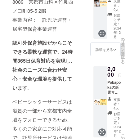
8089 京都市山科区竹鼻西
支援
感謝の
者：
活動報
0人
ノ口町35-5 2階
告を
お届
メール
事業内容： 託児所運営・
け予
にてお
定：
居宅型保育事業運営
送りし
2024
年12
ます。
こ
月
の
リ
認可外保育施設だからこそ
タ
ー
ン
詳細を見る
できる柔軟な運営で、24時
を
選
択
す
間365日保育対応を実現し、
る
2,0
社会のニーズに合わせ安
00
円
心・安全な環境を提供して
Pokapo
います。
kaの託
児サー
ビスを1
支援
ベビーシッターサービスは
回お試
者：
し利用
4人
滋賀の一部から京都市内全
できる
お届
権利(2
け予
域をフォローできるため、
時間分)
定：
ご利用
2024
多くのご家庭にご対応可能
年12
の予約
こ
月
で、託児所サービスは他地
方法は
の