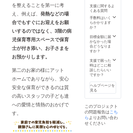
を整えることを第一に考
支援に関するよ
くある質問
え、例えば、
発熱などの場
手数料はいく
合でもすぐにお迎えをお願
らかかります
か？
いするのではなく、3階の病
目標金額に届
児保育専用スペースで保育
かなかった場
合どうなりま
士が付き添い、お子さまを
すか？
お預かりします。
支援で困った
時はどこに相
第二のお家の様にアット
談したらいい
ですか？
ホームでありながら、安心
ヘルプページを
安全な保育ができるのは質
見る
の高いスタッフの子ども達
への愛情と情熱のおかげで
このプロジェクト
の問題報告は
こち
す。
ら
よりお問い合わ
せください