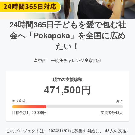
24時間365日子どもを愛で包む社
会へ「Pokapoka」を全国に広め
たい！
中西 一絵
チャレンジ
京都府
現在の支援総額
471,500
円
終了
31
%達成
目標金額
1,500,000
円
支援者数
43
人
このプロジェクトは、
2024/11/01
に募集を開始し、
43
人の支援