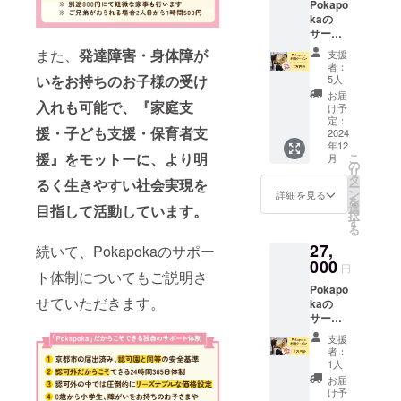
Pokapo
す ご利
kaの
用の予
サービ
約方法
ス(託
は別途
また、
発達障害・身体障が
支援
児・ベ
メール
者：
ビー
にてお
いをお持ちのお子様の受け
5人
シッ
送り致
お届
入れも可能で、『家庭支
ター問
します
け予
わず)の
有効期
定：
援・子ども支援・保育者支
利用
2024
限：
年12
クーポ
2025年
援』をモットーに、より明
こ
月
ン1万円
11月末
の
リ
分をお
日
タ
るく生きやすい社会実現を
ー
渡しし
ン
詳細を見る
を
ます。
選
目指して活動しています。
択
初回利
す
る
用時に
27,
紙の
続いて、Pokapokaのサポー
クーポ
000
円
ト体制についてもご説明さ
ンを直
Pokapo
接お渡
せていただきます。
kaの
し致し
サービ
ます ベ
ス(託
ビー
支援
児・ベ
シッ
者：
ビー
ター
1人
シッ
サービ
お届
ター問
スをご
け予