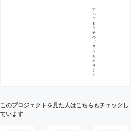
、
す
べ
て
お
任
せ
の
プ
ラ
ン
も
あ
り
ま
す
！
このプロジェクトを見た人はこちらもチェックし
ています