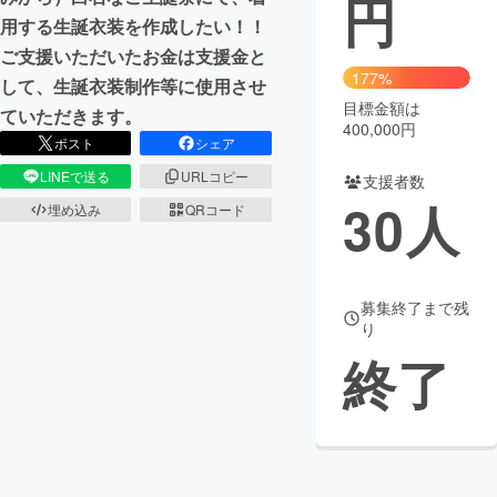
円
用する生誕衣装を作成したい！！
まちづくり・地域活性化
ご支援いただいたお金は支援金と
177%
して、生誕衣装制作等に使用させ
目標金額は
CAMPFIRE for Social Good
CAMPFIRE Creation
ていただきます。
400,000円
CAMPFIREふるさと納税
machi-ya
コミュニティ
ポスト
シェア
LINEで送る
URLコピー
支援者数
30
人
埋め込み
QRコード
募集終了まで残
り
終了