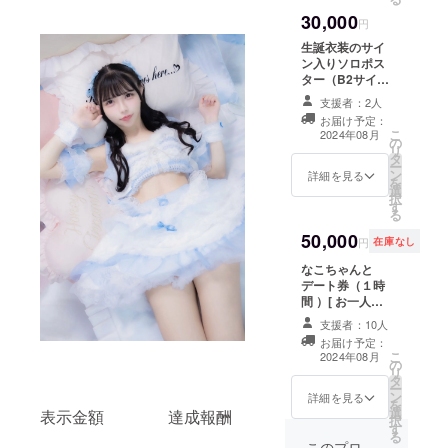
30,000
円
生誕衣装のサイ
ン入りソロポス
ター（B2サイズ/
1枚）・お手紙 ※
支援者：2人
ニックネームを
お届け予定：
備考欄に記載く
こ
2024年08月
の
ださい。
リ
タ
ー
ン
詳細を見る
を
選
択
す
る
50,000
円
在庫なし
なこちゃんと
デート券（１時
間 ）[ お一人様1
枠まで ］〈10名
支援者：10人
限定〉 ※ニック
お届け予定：
ネームを備考欄
こ
2024年08月
の
にご記載くださ
リ
タ
い。 ※当日はス
ー
ン
タッフが一名同
詳細を見る
を
選
行します。 ※当
表示金額 達成報酬
択
す
日同行のスタッ
る
フ含め、施設入
このプロ