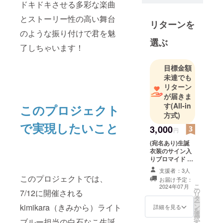
マに君と私
ドキドキさせる多彩な楽曲
の赤裸々世
とストーリー性の高い舞台
リターンを
界を歌い表
のような振り付けで君を魅
現するアイ
選ぶ
ドルグルー
了しちゃいます！
プ。ドキド
目標金額
キさせる多
未達でも
彩な楽曲と
リターン
ストーリー
が届きま
性の高い舞
す
(All-in
このプロジェクト
台のような
方式)
振り付けで
で実現したいこと
3,000
円
君を魅了し
(宛名あり)生誕
ちゃいま
衣装のサイン入
す！
りブロマイド ※
ニックネームを
支援者：3人
備考欄に記載く
このプロジェクトでは、
お届け予定：
ださい。
こ
2024年07月
の
7/12に開催される
リ
タ
ー
kimikara（きみから）ライト
ン
詳細を見る
を
選
択
ブルー担当の白石なこ生誕
す