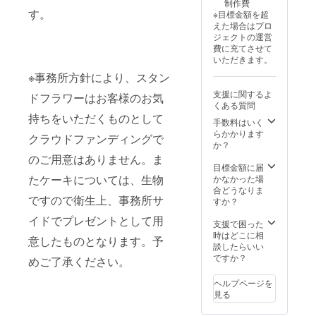
制作費
す。
※目標金額を超
えた場合はプロ
ジェクトの運営
費に充てさせて
いただきます。
※事務所方針により、スタン
支援に関するよ
ドフラワーはお客様のお気
くある質問
持ちをいただくものとして
手数料はいく
らかかります
クラウドファンディングで
か？
のご用意はありません。ま
目標金額に届
たケーキについては、生物
かなかった場
合どうなりま
ですので衛生上、事務所サ
すか？
イドでプレゼントとして用
支援で困った
時はどこに相
意したものとなります。予
談したらいい
ですか？
めご了承ください。
ヘルプページを
見る