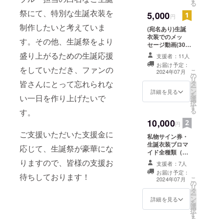
る
祭にて、特別な生誕衣装を
5,000
円
制作したいと考えていま
(宛名あり)生誕
衣装でのメッ
す。その他、生誕祭をより
セージ動画(30
秒) ※ニックネー
盛り上がるための生誕応援
支援者：11人
ムを備考欄に記
お届け予定：
載ください。 生
をしていただき、ファンの
こ
2024年07月
の
誕祭当日使用可
リ
皆さんにとって忘れられな
タ
能な特典会ファ
ー
ン
ストパス券(別途
詳細を見る
を
い一日を作り上げたいで
選
チェキ券が必要
択
す
です。)
る
す。
10,000
円
ご支援いただいた支援金に
私物サイン券・
生誕衣装ブロマ
応じて、生誕祭が豪華にな
イド全種類（全6
種類）・（宛名
りますので、皆様の支援お
支援者：7人
入り）ミニメッ
お届け予定：
待ちしております！
セージカード ※
こ
2024年07月
の
ニックネームを
リ
タ
備考欄に記載く
ー
ン
ださい。
詳細を見る
を
選
択
す
る