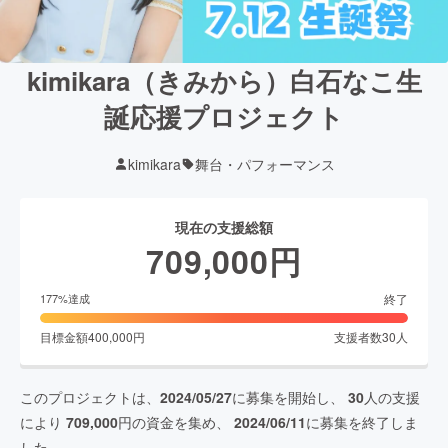
kimikara（きみから）白石なこ生
誕応援プロジェクト
kimikara
舞台・パフォーマンス
現在の支援総額
709,000
円
終了
177
%達成
目標金額
400,000
円
支援者数
30
人
このプロジェクトは、
2024/05/27
に募集を開始し、
30
人の支援
により
709,000
円の資金を集め、
2024/06/11
に募集を終了しま
した