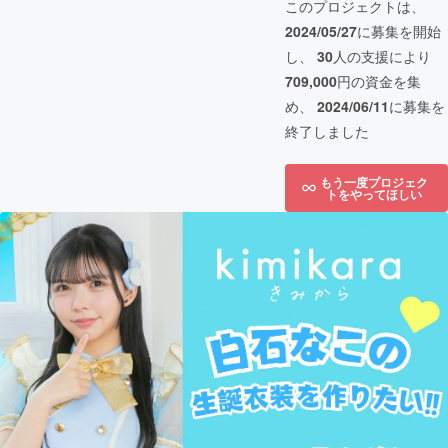
このプロジェクトは、
2024/05/27
に募集を開始
し、
30
人の支援により
709,000
円の資金を集
め、
2024/06/11
に募集を
終了しました
もう一度プロジェク
トをやってほしい