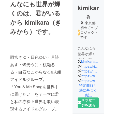
んなにも世界が輝
kimikar
くのは、君がいる
a
から kimikara（き
東京都
初めてのプ
みから）です。
ロジェクト
です
こんなにも
世界が輝く
雨宮さゆ・日色ゆい・月詩
のは、君が
kimikara_info
あす・蜂光うに・桃瀬る
いるから
https://kimikara.tokyo/
kimikara（き
https://twitter.com/kimikara_info
る・白石なこからなる6人組
https://www.instagram.com/kimikara_official/
みから）で
アイドルグループ。
https://www.tiktok.com/@kimikara_official
す。
特定商取引
「You & Me Songを世界中
法に基づく
「You & Me
に届けたい」をテーマに君
表記
Songを世界
メッセー
と私の赤裸々世界を歌い表
中に届けた
ジを送る
現するアイドルグループ。
い」をテー