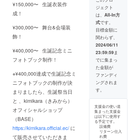
¥150,000〜 生誕衣装作
場料・食事代等
ジェクト
は実費負担とな
成！
ります。 ※場
は、
All-In方
所、日時、デー
式
です。
ト内容はメッ
¥300,000〜 舞台&会場装
セージで決定さ
目標金額に
せていただきま
飾！
関わらず、
す。（場所は都
内近郊限定とな
2024/06/11
ります） ※公序
¥400,000〜 生誕記念ミニ
23:59:59
ま
良俗に反する内
フォトブック制作！
容、法令に違反
でに集まっ
する内容などは
た金額が
お受けできませ
※¥400,000達成で生誕記念ミ
ん。
ファンディ
ニフォトブックの制作が決
ングされま
す。
まりましたら、生誕祭当日
と 、kimikara（きみから）
支援金の使い道
オフィシャルショップ
集まった支援金
は以下に使用す
（BASE）
る予定です。
設備費
https://kimikara.official.ec/
に
リターン仕入
て販売させていただきま
れ費