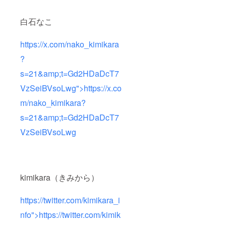
白石なこ
https://x.com/nako_kimikara
?
s=21&amp;t=Gd2HDaDcT7
VzSeiBVsoLwg">https://x.co
m/nako_kimikara?
s=21&amp;t=Gd2HDaDcT7
VzSeiBVsoLwg
kimikara（きみから）
https://twitter.com/kimikara_i
nfo">https://twitter.com/kimik