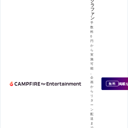
ク
ラ
フ
ァ
ン
手
数
料
0
円
か
ら
実
施
可
能
。
企
画
掲載
無料
か
ら
リ
タ
ー
ン
配
送
ま
で