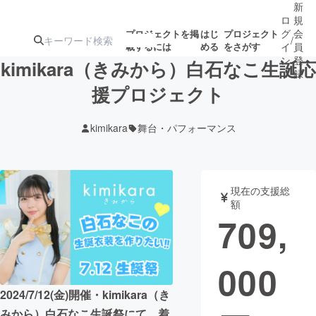
新
ロ
規
グ
会
プロジェクトを掲
はじ
プロジェクト
/
載するには
める
をさがす
イ
員
ン
登
kimikara（きみから）白石なこ生誕応
録
援プロジェクト
人気のプロ
注目のリ
注目の新着プロ
募集終了が近いプ
もうすぐ公開
kimikara
舞台・パフォーマンス
ジェクト
ターン
ジェクト
ロジェクト
されます
アート・写真
音楽
現在の支援総
額
709,
テクノロジー・ガジェット
ゲーム・サ
000
映像・映画
書籍・雑誌
2024/7/12(金)開催・kimikara（き
ビジネス・起業
チャレンジ
みから）白石なこ生誕祭にて、着