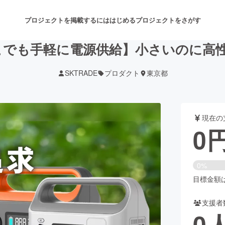
プロジェクトを掲載するには
はじめる
プロジェクトをさがす
【どこでも手軽に電源供給】小さいのに高
SKTRADE
プロダクト
東京都
注目のリターン
注目の新着プロジェクト
募集終了が近いプロジェクト
も
現在の
音楽
舞台・パフォーマンス
0
ゲーム・サービス開発
フード・飲食店
0%
書籍・雑誌出版
アニメ・漫画
目標金額は5
支援者
チャレンジ
ビューティー・ヘルスケ
0