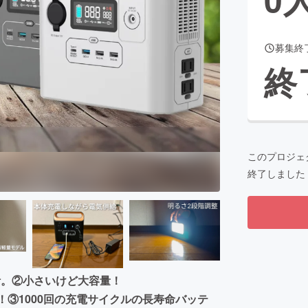
募集終
CAMPFIRE for Social Good
CAMPFIRE Creation
終
CAMPFIREふるさと納税
machi-ya
コミュニティ
このプロジェ
終了しました
計。②小さいけど大容量！
活躍！③1000回の充電サイクルの長寿命バッテ