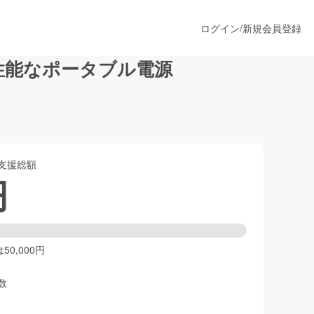
ログイン
/
新規会員登録
性能なポータブル電源
うすぐ公開されます
支援総額
プロダクト
円
ファッション
スポーツ
0,000円
数
ア
ソーシャルグッド
人