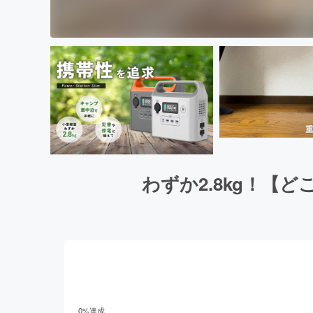
わずか2.8kg！
0
%達成