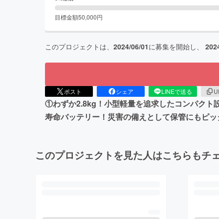
目標金額
50,000
円
このプロジェクトは、
2024/06/01
に募集を開始し、
202
ポスト
シェア
LINEで送る
U
①わずか2.8kg！小型軽量を追求したコンパクト設
寿命バッテリー！災害の備えとして保管にもピッ
このプロジェクトを見た人はこちらもチ