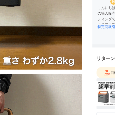
こんにちは
の輸入販
ディング
「世界の
特定商取
品を日本
します。
リターン
目