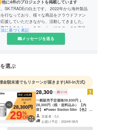
他に4件のプロジェクトを掲載しています
。SK-TRADEの白土です。 2022年から海外製品
売を行なっており、様々な商品をクラウドファン
で応援していただきながら、活動してきました。
新商品をあなたへ」をモットーにユニークな海外製
引法に基づく表記
に届けて参ります。応援どうぞよろしくお願いいた
メッセージを送る
を選ぶ
標金額未達でもリターンが届きます
(All-in方式)
28,300
円
残り
10
一般販売予定価格39,930円 ↓
28,300円（税・送料込み） 【内
容】 ■Power Station Slim 【色】 ブ
ラック or ホワイト ※製造状況により
支援者：0人
出荷時期が遅れる場合、早急にご連
お届け予定：2024年08月
絡いたします。