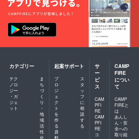
カテゴリー
起案サポート
サ
CAMP
ー
FIRE
テク
ま
プ
ス
ビ
につい
ノロ
ち
ロ
タ
ス
て
ジー
づ
ジ
ッ
・ガ
く
ェ
フ
CAM
CAMP
ジェ
り
ク
に
PFI
FIREと
ット
・
ト
相
RE
は
地
を
談
CAM
あんし
域
作
す
PFI
ん・安
活
る
る
RE
全への
性
資
コ
取り組
化
料