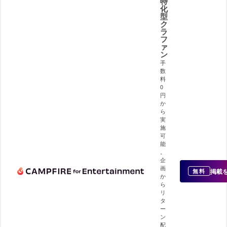
特
化
型
ク
ラ
フ
ァ
ン
手
数
料
0
円
か
ら
実
施
可
能
。
企
画
掲載
無料
か
ら
リ
タ
ー
ン
配