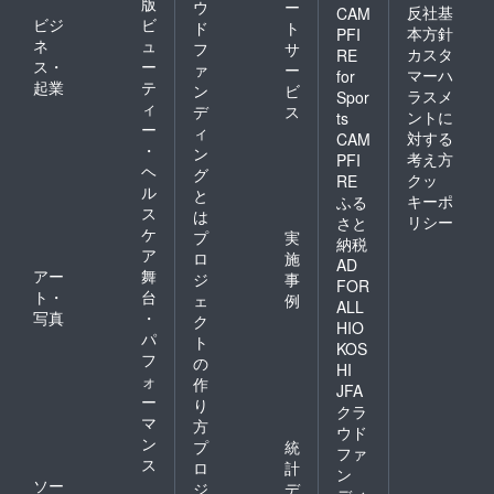
版
ウ
ー
反社基
CAM
ビジ
ビ
ド
ト
本方針
PFI
ネ
ュ
フ
サ
カスタ
RE
ス・
ー
ァ
ー
マーハ
for
起業
テ
ン
ビ
ラスメ
Spor
ィ
デ
ス
ントに
ts
ー
ィ
対する
CAM
・
ン
考え方
PFI
ヘ
グ
クッ
RE
ル
と
キーポ
ふる
ス
は
リシー
さと
ケ
プ
実
納税
ア
ロ
施
AD
アー
舞
ジ
事
FOR
ト・
台
ェ
例
ALL
写真
・
ク
HIO
パ
ト
KOS
フ
の
HI
ォ
作
JFA
ー
り
クラ
マ
方
ウド
ン
プ
統
ファ
ス
ロ
計
ン
ソー
ジ
デ