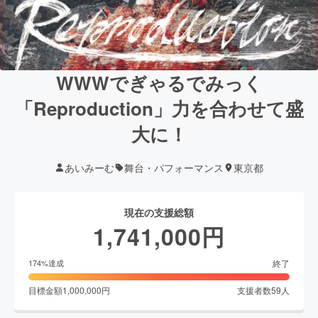
WWWでぎゃるでみっく
「Reproduction」力を合わせて盛
大に！
あいみーむ
舞台・パフォーマンス
東京都
現在の支援総額
1,741,000
円
終了
174
%達成
目標金額
1,000,000
円
支援者数
59
人