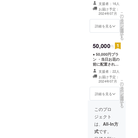
名前ボードにお
を必ず下記の選
支援者：16人
名前載り（文字
択肢からお選び
お届け予定：
のみ） Thanks
ください) ・メン
こ
2024年07月
の
欄 大サイズ（支
バー限定実写ア
リ
タ
援時、必ず備考
クリルスタンド1
ー
ン
欄に掲載を希望
詳細を見る
体 ※サイズは
を
選
されるお名前を
4cm×13cm (デ
択
す
ご記入ください
ザインは後日公
る
※掲載期間 6/25
開、支援時、ご
50,000
の公演当日） ・
円
希望のメンバー
限定ブロマイド1
の名前を必ず下
● 50,000円プラ
枚 ※サイズはL版
記の選択肢から
ン ・当日お花の
(支援時、ご希望
お選びくださ
前に配置される
のメンバーの名
い） ※上記の特
名前ボードにお
前を必ず下記の
典のお渡しは
支援者：22人
名前載り（文字
選択肢からお選
6/25公演当日予
お届け予定：
のみ） Special
びください) ・メ
こ
定
2024年07月
の
Thanks欄 特大
ンバー限定実写
リ
タ
サイズ（支援
アクリルスタン
ー
ン
時、必ず備考欄
詳細を見る
ド1体 ※サイズは
を
選
に掲載を希望さ
4cm×13cm,お渡
択
す
れるお名前をご
しは6/25予定 (デ
る
記入ください ※
このプロ
ザインは後日公
掲載期間 6/25の
開、支援時、ご
ジェクト
公演当日） ・限
希望のメンバー
定ブロマイド1枚
は、
All-In方
の名前を必ず下
※サイズはL版(支
記の選択肢から
式
です。
援時、ご希望の
お選びくださ