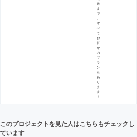
送
ま
で
、
す
べ
て
お
任
せ
の
プ
ラ
ン
も
あ
り
ま
す
！
このプロジェクトを見た人はこちらもチェックし
ています