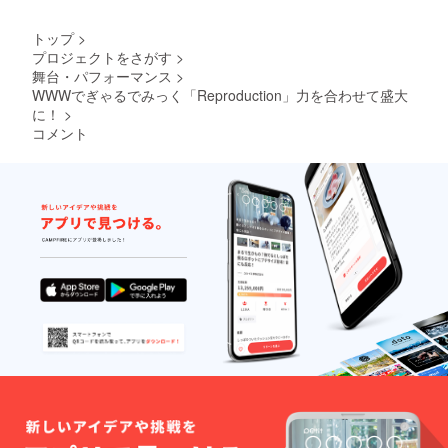
ただいたメール
アドレスの方に8
月末までには映
トップ
>
像データをお送
プロジェクトをさがす
>
りさせて頂きま
舞台・パフォーマンス
>
す)
WWWでぎゃるでみっく「Reproduction」力を合わせて盛大
に！
>
コメント