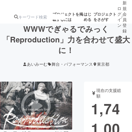
新
ロ
規
グ
会
プロジェクトを掲
はじ
プロジェクト
/
載するには
める
をさがす
イ
員
ン
登
WWWでぎゃるでみっく
録
「Reproduction」力を合わせて盛大
に！
人気のプロ
注目のリ
注目の新着プロ
募集終了が近いプ
もうすぐ公開
ジェクト
ターン
ジェクト
ロジェクト
されます
あいみーむ
舞台・パフォーマンス
東京都
アート・写真
音楽
現在の支援総
テクノロジー・ガジェット
ゲーム・サ
額
1,74
映像・映画
書籍・雑誌
1,00
ビジネス・起業
チャレンジ