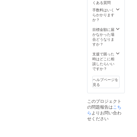
ご希望のメン
くある質問
バーの名前を必
ず下記の選択肢
手数料はいく
からお選びくだ
らかかります
さい） ・お好き
か？
なメンバー２名
選んでお花の前
目標金額に届
で3shot写メ券1
かなかった場
枚 （6/25当日
合どうなりま
のみ使用可能
すか？
支援時、ご希望
のメンバー２名
支援で困った
の名前を必ず下
時はどこに相
記の概要欄にご
談したらいい
記入くださ
ですか？
い） ※御支援い
ただいたお客様
ヘルプページを
以外の映り込み
見る
はできません
※上記の特典のお
渡しは6/25公演
このプロジェクト
当日予定 ・1st
の問題報告は
こち
one man live
ら
よりお問い合わ
「Reproduction
」の未公開LIVE
せください
映像 ※収録時
間：30分予定
(提供はご記入い