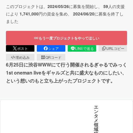
このプロジェクトは、
2024/05/26
に募集を開始し、
59
人の支援
により
1,741,000
円の資金を集め、
2024/06/20
に募集を終了し
ました
もう一度プロジェクトをやってほしい
ポスト
シェア
LINEで送る
URLコピー
埋め込み
QRコード
6月25日に渋谷WWWにて行う開催されるぎゃるでみっく
1st oneman liveをギャルズと共に盛大なものにしたい、
という想いのもと立ち上がったプロジェクトです。
エ
ン
タ
メ
領
域