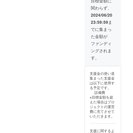
メンバーの名前
目標金額に
い） ・推しメン
を必ず下記の選
バーサイン付き
関わらず、
択肢からお選び
Reproduction公
ください) ・メン
2024/06/20
演限定デザインT
バー限定実写ア
シャツ1枚 ※カ
23:59:59
ま
クリルスタンド1
ラーは黒のみ ※
体 ※サイズは
でに集まっ
サイズはフリー
4cm×13cm,お渡
サイズのみ
た金額が
しは6/25予定 (デ
※6/25の特典会着
ザインは後日公
ファンディ
用予定 (デザイ
開、支援時、ご
ンは後日公開、
ングされま
希望のメンバー
支援時、ご希望
の名前を必ず下
す。
のメンバーの名
記の選択肢から
前を必ず下記の
お選びくださ
選択肢からお選
い） ・推しメン
びください） ※
支援金の使い道
バーサイン付き
上記の特典のお
集まった支援金
Reproduction公
渡しは6/25公演
は以下に使用す
演限定デザインT
当日予定
る予定です。
シャツ1枚 ※カ
設備費
ラーは一種類の
※目標金額を超
み ※サイズはフ
えた場合はプロ
リーサイズの
ジェクトの運営
み ※6/25の特典
費に充てさせて
会着用予定 ※お
いただきます。
渡しは6/25予定
(デザインは後日
公開、支援時、
支援に関するよ