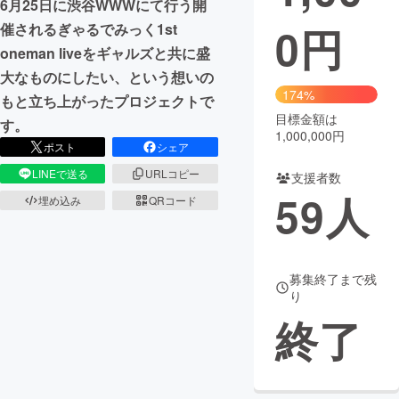
6月25日に渋谷WWWにて行う開
0
円
催されるぎゃるでみっく1st
まちづくり・地域活性化
oneman liveをギャルズと共に盛
大なものにしたい、という想いの
CAMPFIRE for Social Good
CAMPFIRE Creation
174%
もと立ち上がったプロジェクトで
CAMPFIREふるさと納税
machi-ya
コミュニティ
目標金額は
す。
1,000,000円
ポスト
シェア
LINEで送る
URLコピー
支援者数
59
人
埋め込み
QRコード
募集終了まで残
り
終了