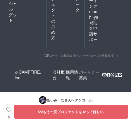
ディ
シャ
ェ
ー
ング
ル
ク
タ
mac
グッ
ト
hi-ya
ド
の
補助
広
金申
め
請サ
方
ポー
ト
「QRコード」は株式会社デンソーウェーブの登録商標です。
© CAMPFIRE,
会社概
採用情
パートナー
Inc.
要
報
募集
あいみーむ
さんへアンコール
もう一度プロジェクトをやってほしい
5