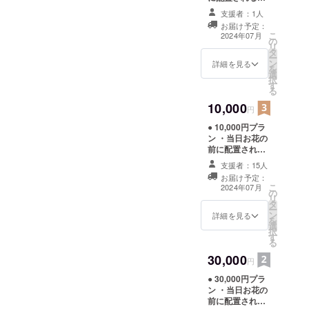
前ボードにお名
支援者：1人
前載り（文字の
お届け予定：
み） Thanks欄
こ
2024年07月
の
小サイズ（支援
リ
タ
時、必ず備考欄
ー
ン
に掲載を希望さ
詳細を見る
を
選
れるお名前をご
択
す
記入ください ※
る
掲載期間 6/25の
10,000
公演当日） ・限
円
定ブロマイド1枚
● 10,000円プラ
※サイズはL版
ン ・当日お花の
(支援時、ご希望
前に配置される
のメンバーの名
名前ボードにお
前を必ず下記の
支援者：15人
名前載り（文字
選択肢からお選
お届け予定：
のみ）Thanks欄
びください） ※
こ
2024年07月
の
中サイズ （支援
上記の特典のお
リ
タ
時、必ず備考欄
渡しは6/25公演
ー
ン
に掲載を希望さ
詳細を見る
当日予定
を
選
れるお名前をご
択
す
記入ください 、
る
掲載期間 6/25の
30,000
公演当日） ・限
円
定ブロマイド1枚
● 30,000円プラ
※サイズはL版(支
ン ・当日お花の
援時、ご希望の
前に配置される
メンバーの名前