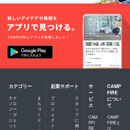
2024年
12月頃
からオ
ンライ
ン
ショッ
プなど
にて一
般販売
開始予
定です
カテゴリー
起案サポート
サ
CAMP
ー
FIRE
テク
ま
プ
ス
ビ
につい
ノロ
ち
ロ
タ
ス
て
ジー
づ
ジ
ッ
・ガ
く
ェ
フ
CAM
CAMP
ジェ
り
ク
に
PFI
FIREと
ット
・
ト
相
RE
は