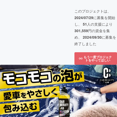
このプロジェクトは、
2024/07/29
に募集を開始
し、
51
人の支援により
301,559
円の資金を集
め、
2024/09/30
に募集を
終了しました
もう一度プロジェク
トをやってほしい