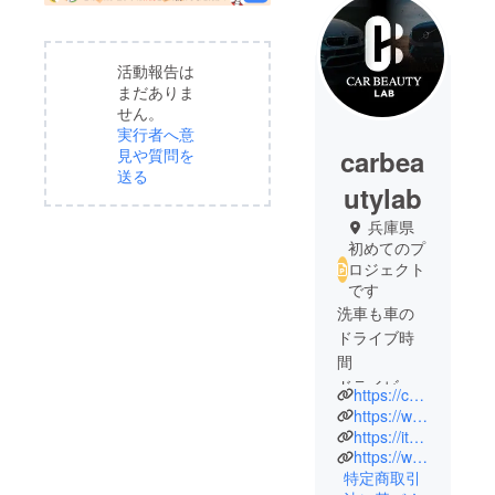
活動報告は
まだありま
せん。
実行者へ意
carbea
見や質問を
送る
utylab
兵庫県
初めてのプ
ロジェクト
です
洗車も車の
ドライブ時
間
ドライビン
https://carbeauty-lab.com/
グ以外のお
https://www.instagram.com/car_beauty_lab/
車との時間
https://item.rakuten.co.jp/removal/c/0000000863/
https://www.amazon.co.jp/stores/CARBEAUTYLAB/
を楽しむ
特定商取引
為、カー