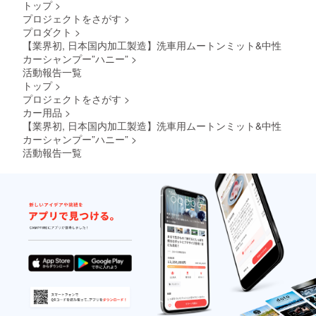
い致し
トップ
>
より量
ます。
プロジェクトをさがす
>
産効率
2024年
プロダクト
>
が向上
12月頃
した場
【業界初, 日本国内加工製造】洗車用ムートンミット&中性
からオ
合、正
ンライ
カーシャンプー”ハニー”
>
規販売
ン
活動報告一覧
価格が
ショッ
トップ
>
販売予
プなど
プロジェクトをさがす
>
定価格
にて一
カー用品
>
より下
般販売
がる可
開始予
【業界初, 日本国内加工製造】洗車用ムートンミット&中性
能性も
定です
カーシャンプー”ハニー”
>
ござい
活動報告一覧
ます。
類似商
品が発
生する
可能性
があり
ます。
ご了承
頂いた
上でご
支援頂
けます
様お願
い致し
ます。