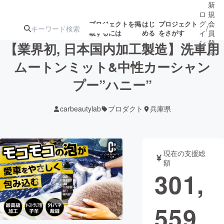
新
ロ
規
グ
会
プロジェクトを掲
はじ
プロジェクト
/
載するには
める
をさがす
イ
員
ン
登
【業界初, 日本国内加工製造】洗車用
録
ムートンミット&中性カーシャン
プー”ハニー”
人気のプロ
注目のリ
注目の新着プロ
募集終了が近いプ
もうすぐ公開
ジェクト
ターン
ジェクト
ロジェクト
されます
carbeautylab
プロダクト
兵庫県
アート・写真
音楽
現在の支援総
テクノロジー・ガジェット
ゲーム・サ
額
301,
映像・映画
書籍・雑誌
559
ビジネス・起業
チャレンジ