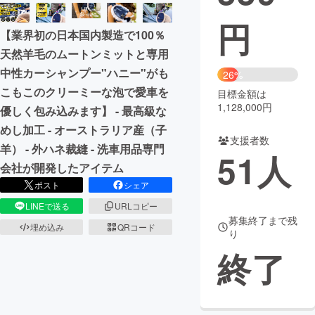
円
まちづくり・地域活性化
【業界初の日本国内製造で100％
天然羊毛のムートンミットと専用
CAMPFIRE for Social Good
CAMPFIRE Creation
中性カーシャンプー"ハニー"がも
26%
CAMPFIREふるさと納税
machi-ya
コミュニティ
こもこのクリーミーな泡で愛車を
目標金額は
1,128,000円
優しく包み込みます】 - 最高級な
めし加工 - オーストラリア産（子
支援者数
羊） - 外ハネ裁縫 - 洗車用品専門
51
人
会社が開発したアイテム
ポスト
シェア
LINEで送る
URLコピー
募集終了まで残
埋め込み
QRコード
り
終了