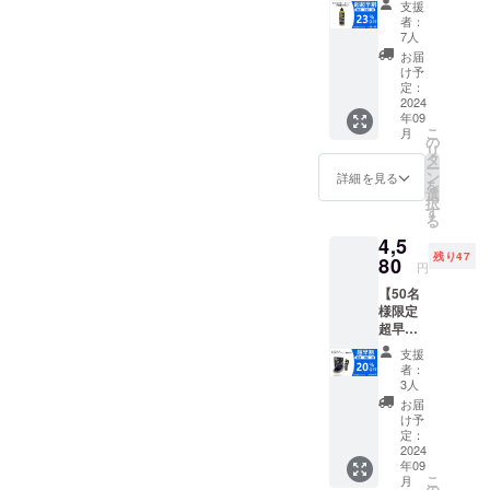
支援
23％OF
者：
F】 一
7人
般販売
お届
予定価
け予
格：
定：
2,200円
2024
年09
セット
こ
月
内容 ・
の
リ
中性
タ
ー
シャン
ン
詳細を見る
を
プー
選
択
（ハ
す
る
ニー）
4,5
500ｍ
残り47
ｌ ×1
80
円
・ブラ
【50名
ンドパ
様限定
ンフ
超早割
レット
20％OF
※リター
支援
F】 一
ンはす
者：
般販売
べて
3人
予定価
税・送
お届
格：
料込み
け予
5,720円
の金額
定：
セット
2024
になり
年09
内容 ・
ます。
こ
月
高級
※ご注文
の