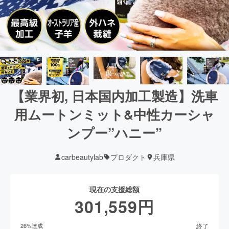
【業界初, 日本国内加工製造】洗車
用ムートンミット&中性カーシャ
ンプー”ハニー”
carbeautylab
プロダクト
兵庫県
現在の支援総額
301,559
円
終了
26
%達成