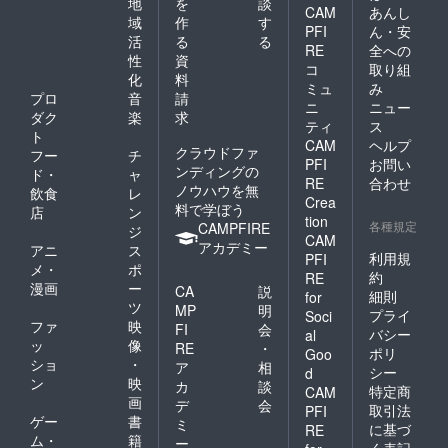
地
を
談
CAM
あんし
域
作
す
PFI
ん・安
活
る
る
RE
全への
性
資
コ
取り組
化
料
ミュ
み
プロ
音
請
ニ
ニュー
ダク
楽
求
ティ
ス
ト
CAM
ヘルプ
クラウドファ
フー
チ
PFI
お問い
ンディングの
ド・
ャ
RE
合わせ
ノウハウを無
飲食
レ
Crea
料で学ぼう
店
ン
tion
各種規定
CAMPFIRE
ジ
CAM
アカデミー
アニ
ス
利用規
PFI
メ・
ポ
約
RE
漫画
ー
CA
説
細則
for
ツ
MP
明
プライ
Soci
ファ
映
FI
会
バシー
al
ッ
像
RE
・
ポリ
Goo
ショ
・
ア
相
シー
d
ン
映
カ
談
特定商
CAM
画
デ
会
取引法
PFI
ゲー
書
ミ
に基づ
RE
ム・
籍
ー
く表記