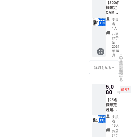
【300名
・中性
税・送
ござい
様限定
シャン
料込み
ます。
CAMPF
プー
の金額
類似商
IRE割
（ハ
になり
品が発
支援
13％OF
ニー）
ます。
生する
者：
F】 一
300ｍ
※キリの
1人
可能性
般販売
ｌ ×1
良い価
があり
お届
予定価
・品質
格で四
け予
ます。
格：
証明書
定：
捨五入
ご了承
5,742円
2024
（ムー
してい
頂いた
年10
セット
トン
ます。
上でご
こ
月
内容 ・
ミッ
の
※ご注文
支援頂
リ
高級
ト）
タ
状況、
けます
ー
ムート
×1 ・ブ
ン
使用部
詳細を見る
様お願
を
ンミッ
ランド
選
材の供
い致し
択
ト（全
パンフ
す
給状
ます。
る
長
レット
況、製
2024年
5,0
27.5×19
※リター
造工程
12月頃
残り7
ｃｍ羊
80
ンはす
上の都
からオ
円
毛3ｃ
べて
合等に
ンライ
【25名
ｍ）×1
税・送
より出
ン
様限定
・中性
料込み
荷時期
ショッ
超超早
シャン
の金額
が遅れ
プなど
割
プー
になり
る場合
にて一
支援
23％OF
（ハ
ます。
があり
者：
般販売
F】 一
ニー）
※キリの
18人
ます。
開始予
般販売
300ｍ
良い価
皆様の
お届
定です
予定価
ｌ ×1
格で四
け予
支援に