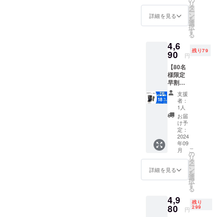
リ
ムート
状況、
タ
ー
ンミッ
使用部
ン
詳細を見る
を
ト（全
材の供
選
択
長
給状
す
る
27.5×19
況、製
4,6
ｃｍ羊
造工程
残り79
毛3ｃ
90
上の都
円
ｍ）×1
合等に
【80名
・中性
より出
様限定
シャン
荷時期
早割
プー
が遅れ
18％OF
（ハ
る場合
支援
F】 一
ニー）
があり
者：
般販売
300ｍ
ます。
1人
予定価
ｌ ×1
皆様の
お届
格：
・品質
支援に
け予
5,720円
証明書
定：
より量
セット
2024
（ムー
産効率
年09
内容 ・
トン
が向上
こ
月
高級
ミッ
の
した場
リ
ムート
ト）
タ
合、正
ー
ンミッ
×1 ・ブ
ン
規販売
詳細を見る
を
ト（全
ランド
選
価格が
択
長
パンフ
す
販売予
る
27.5×19
レット
定価格
4,9
ｃｍ羊
※リター
より下
残り
毛3ｃ
80
ンはす
299
がる可
円
ｍ）×1
べて
能性も