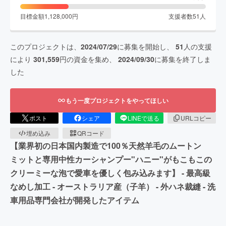
目標金額
1,128,000
円
支援者数
51
人
このプロジェクトは、
2024/07/29
に募集を開始し、
51
人の支援
により
301,559
円の資金を集め、
2024/09/30
に募集を終了しま
した
もう一度プロジェクトをやってほしい
ポスト
シェア
LINEで送る
URLコピー
埋め込み
QRコード
【業界初の日本国内製造で100％天然羊毛のムートン
ミットと専用中性カーシャンプー"ハニー"がもこもこの
クリーミーな泡で愛車を優しく包み込みます】 - 最高級
なめし加工 - オーストラリア産（子羊） - 外ハネ裁縫 - 洗
車用品専門会社が開発したアイテム