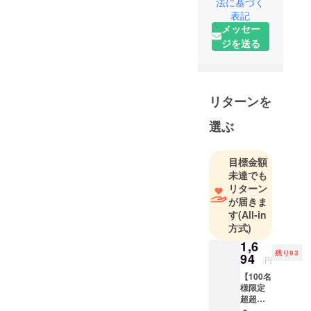
法に基づく
ビューティ
表記
ラボが常に
メッセー
ジを送る
リターンを
選ぶ
目標金額
未達でも
リターン
が届きま
す
(All-in
方式)
1,6
残り93
94
円
【100名
様限定
超超早
割