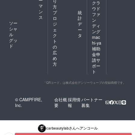
り
クラ
マ
方
ウド
ン
プ
統
ファ
ス
ロ
計
ン
ソー
ジ
デ
ディ
シャ
ェ
ー
ング
ル
ク
タ
mac
グッ
ト
hi-ya
ド
の
補助
広
金申
め
請サ
方
ポー
ト
「QRコード」は株式会社デンソーウェーブの登録商標です。
© CAMPFIRE,
会社概
採用情
パートナー
Inc.
要
報
募集
carbeautylab
さんへアンコール