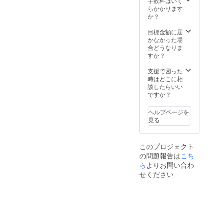
皆様の
手数料はいく
ます。
税・送
支援に
らかかります
ご了承
料込み
より量
か？
頂いた
の金額
産効率
上でご
になり
が向上
目標金額に届
支援頂
ます。
した場
かなかった場
けます
※キリの
合、正
合どうなりま
様お願
良い価
規販売
すか？
い致し
格で四
価格が
ます。
捨五入
販売予
支援で困った
2024年
してい
定価格
時はどこに相
12月頃
ます。
より下
談したらいい
からオ
※ご注文
がる可
ですか？
ンライ
状況、
能性も
ン
使用部
ござい
ショッ
ヘルプページを
材の供
ます。
プなど
見る
給状
類似商
にて一
況、製
品が発
般販売
造工程
生する
開始予
このプロジェクト
上の都
可能性
定です
の問題報告は
こち
合等に
があり
より出
ら
よりお問い合わ
ます。
荷時期
ご了承
せください
が遅れ
頂いた
る場合
上でご
があり
支援頂
ます。
けます
皆様の
様お願
支援に