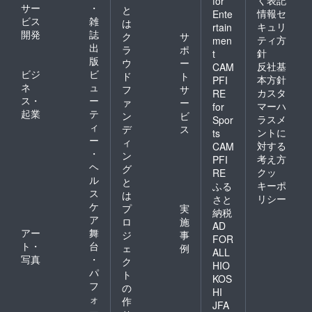
for
サー
・
と
情報セ
Ente
ビス
雑
は
キュリ
rtain
開発
誌
ク
サ
ティ方
men
出
ラ
ポ
針
t
版
ウ
ー
反社基
CAM
ビジ
ビ
ド
ト
本方針
PFI
ネ
ュ
フ
サ
カスタ
RE
ス・
ー
ァ
ー
マーハ
for
起業
テ
ン
ビ
ラスメ
Spor
ィ
デ
ス
ントに
ts
ー
ィ
対する
CAM
・
ン
考え方
PFI
ヘ
グ
クッ
RE
ル
と
キーポ
ふる
ス
は
リシー
さと
ケ
プ
実
納税
ア
ロ
施
AD
アー
舞
ジ
事
FOR
ト・
台
ェ
例
ALL
写真
・
ク
HIO
パ
ト
KOS
フ
の
HI
ォ
作
JFA
ー