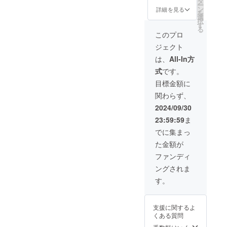
ンはす
タ
合等に
可能性
からオ
ー
ムート
べて
ン
より出
詳細を見る
があり
ンライ
を
ンミッ
税・送
選
荷時期
ます。
ン
択
ト（全
料込み
す
が遅れ
ご了承
ショッ
る
長
の金額
る場合
このプロ
頂いた
プなど
27.5×19
になり
があり
上でご
にて一
ジェクト
ｃｍ羊
ます。
ます。
支援頂
般販売
毛3ｃ
※キリの
皆様の
は、
All-In方
けます
開始予
ｍ）×1
良い価
支援に
様お願
定です
式
です。
・中性
格で四
より量
い致し
シャン
捨五入
産効率
目標金額に
ます。
プー
してい
が向上
2024年
関わらず、
（ハ
ます。
した場
12月頃
ニー）
※ご注文
合、正
2024/09/30
からオ
300ｍ
状況、
規販売
ンライ
23:59:59
ま
ｌ ×1
使用部
価格が
ン
・品質
材の供
販売予
でに集まっ
ショッ
証明書
給状
定価格
プなど
た金額が
（ムー
況、製
より下
にて一
トン
造工程
がる可
ファンディ
般販売
ミッ
上の都
能性も
開始予
ングされま
ト）
合等に
ござい
定です
×1 ・ブ
より出
ます。
す。
ランド
荷時期
類似商
パンフ
が遅れ
品が発
レット
る場合
生する
支援に関するよ
※リター
があり
可能性
くある質問
ンはす
ます。
があり
べて