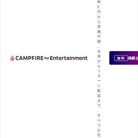
料
0
円
か
ら
実
施
可
能
。
企
画
掲載
無料
か
ら
リ
タ
ー
ン
配
送
ま
で
、
す
べ
て
お
任