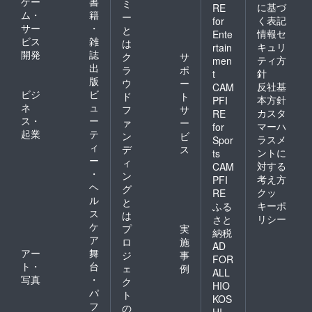
ゲー
書
ミ
に基づ
RE
ム・
籍
ー
く表記
for
サー
・
と
情報セ
Ente
ビス
雑
は
キュリ
rtain
開発
誌
ク
サ
ティ方
men
出
ラ
ポ
針
t
版
ウ
ー
反社基
CAM
ビジ
ビ
ド
ト
本方針
PFI
ネ
ュ
フ
サ
カスタ
RE
ス・
ー
ァ
ー
マーハ
for
起業
テ
ン
ビ
ラスメ
Spor
ィ
デ
ス
ントに
ts
ー
ィ
対する
CAM
・
ン
考え方
PFI
ヘ
グ
クッ
RE
ル
と
キーポ
ふる
ス
は
リシー
さと
ケ
プ
実
納税
ア
ロ
施
AD
アー
舞
ジ
事
FOR
ト・
台
ェ
例
ALL
写真
・
ク
HIO
パ
ト
KOS
フ
の