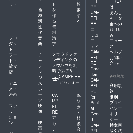
PFI
FIREと
ット
・
ト
相
RE
は
地
を
談
CAM
あんし
域
作
す
PFI
ん・安
活
る
る
RE
全への
性
資
コ
取り組
化
料
ミュ
み
プロ
音
請
ニ
ニュー
ダク
楽
求
ティ
ス
ト
CAM
ヘルプ
クラウドファ
フー
チ
PFI
お問い
ンディングの
ド・
ャ
RE
合わせ
ノウハウを無
飲食
レ
Crea
料で学ぼう
店
ン
tion
各種規定
CAMPFIRE
ジ
CAM
アカデミー
アニ
ス
利用規
PFI
メ・
ポ
約
RE
漫画
ー
CA
説
細則
for
ツ
MP
明
プライ
Soci
ファ
映
FI
会
バシー
al
ッ
像
RE
・
ポリ
Goo
ショ
・
ア
相
シー
d
ン
映
カ
談
特定商
CAM
画
デ
会
取引法
PFI