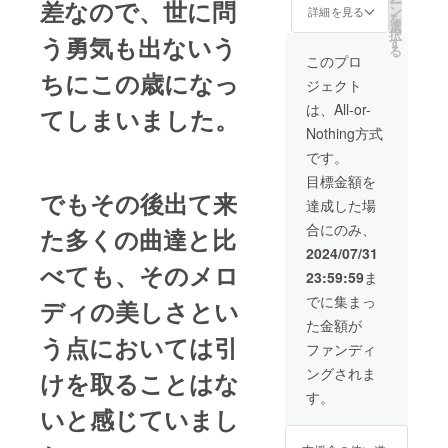
ー
差なので、世に問
ン
詳細を見る
を
選
択
う勇気も出ないう
す
る
このプロ
ちにこの歳になっ
ジェクト
は、All-or-
てしまいました。
Nothing方式
です。
目標金額を
でもその後出て来
達成した場
合にのみ、
た多くの曲達と比
2024/07/31
べても、そのメロ
23:59:59
ま
でに集まっ
ディの美しさとい
た金額が
う点においては引
ファンディ
ングされま
けを取ることはな
す。
いと感じていまし