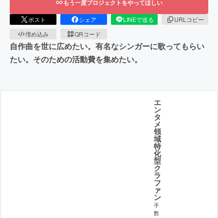
もう一度プロジェクトをやってほしい
ポスト
シェア
LINEで送る
URLコピー
埋め込み
QRコード
自作曲を世に広めたい。有名なシンガーに歌ってもらい
たい。そのための活動費を集めたい。
エ
ン
タ
メ
領
域
特
化
型
ク
ラ
フ
ァ
ン
手
数