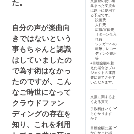
た。
支援金の使い道
集まった支援金
は以下に使用す
る予定です。
設備費
人件費
自分の声が楽曲向
広報/宣伝費
リターン仕入
きではないという
れ費
シンガーへの
事もちゃんと認識
報酬、レコー
ディング費用
はしていましたの
等
※目標金額を超
えた場合はプロ
で為す術はなかっ
ジェクトの運営
費に充てさせて
たのですが、こん
いただきます。
なご時世になって
支援に関するよ
クラウドファン
くある質問
手数料はいく
ディングの存在を
らかかります
か？
知り、これを利用
目標金額に届
かなかった場