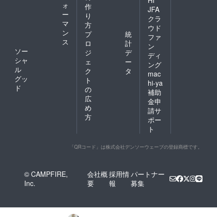
HI
ォ
作
JFA
ー
り
クラ
マ
方
ウド
ン
プ
統
ファ
ス
ロ
計
ン
ソー
ジ
デ
ディ
シャ
ェ
ー
ング
ル
ク
タ
mac
グッ
ト
hi-ya
ド
の
補助
広
金申
め
請サ
方
ポー
ト
「QRコード」は株式会社デンソーウェーブの登録商標です。
© CAMPFIRE,
会社概
採用情
パートナー
Inc.
要
報
募集