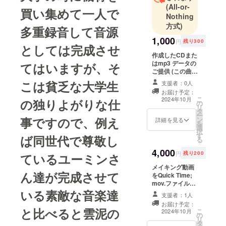
(All-or-
買い集めて一人で
Nothing
方式)
多重録音して音源
1,000
円
残り300
としては完成させ
作成したCDまた
はmp3 データの
てはいますが、そ
ご提供 (この曲の
他に未発表のオ
こは貧乏な大学生
支援者：0人
リジナルで曲2曲
お届け予定：
収録) CDご希望
こ
2024年10月
の独りよがりな仕
の
の方は送付先情
リ
タ
報を、mp3 デー
ー
事ですので、例え
ン
タご希望の方は
詳細を見る
を
選
メールアドレス
択
す
を備考欄にご記
ば同世代で尊敬し
る
入ください。
4,000
円
残り200
ているユーミンさ
メイキング動画
ん達が完成させて
をQuick Time;
mov.ファイルで
いる素敵な音楽達
ご提供 備考欄に
支援者：1人
メールアドレス
お届け予定：
をご記入くださ
と比べると雲泥の
こ
2024年10月
の
い。
リ
タ