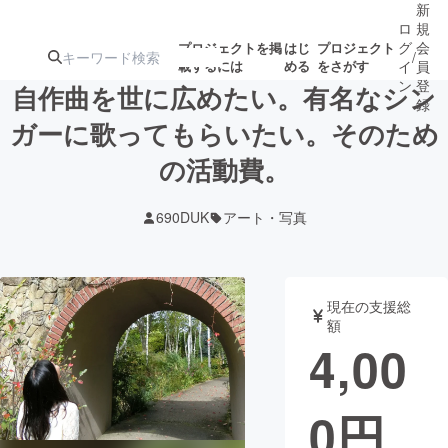
新
ロ
規
グ
会
プロジェクトを掲
はじ
プロジェクト
/
載するには
める
をさがす
イ
員
ン
登
自作曲を世に広めたい。有名なシン
録
ガーに歌ってもらいたい。そのため
の活動費。
人気のプロ
注目のリ
注目の新着プロ
募集終了が近いプ
もうすぐ公開
ジェクト
ターン
ジェクト
ロジェクト
されます
690DUK
アート・写真
アート・写真
音楽
現在の支援総
テクノロジー・ガジェット
ゲーム・サ
額
4,00
映像・映画
書籍・雑誌
0
円
ビジネス・起業
チャレンジ