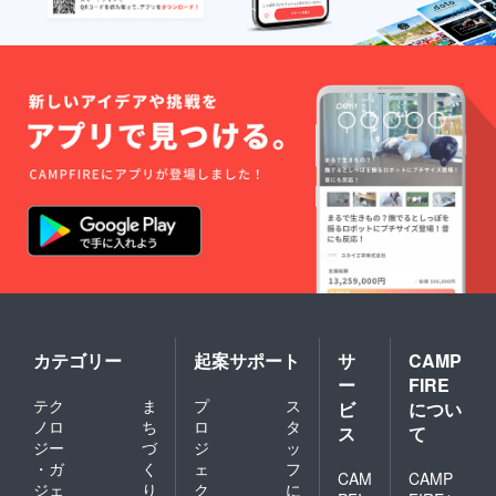
カテゴリー
起案サポート
サ
CAMP
ー
FIRE
テク
ま
プ
ス
ビ
につい
ノロ
ち
ロ
タ
ス
て
ジー
づ
ジ
ッ
・ガ
く
ェ
フ
CAM
CAMP
ジェ
り
ク
に