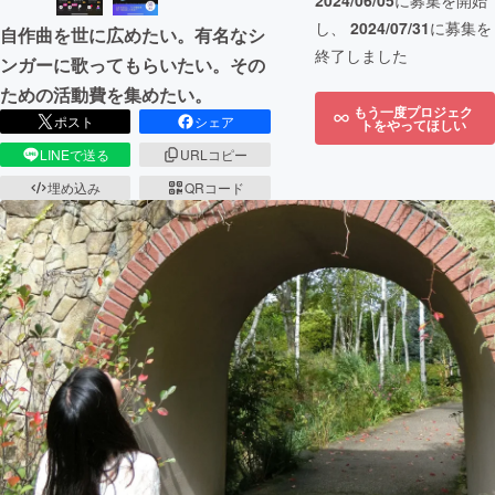
2024/06/05
に募集を開始
し、
2024/07/31
に募集を
自作曲を世に広めたい。有名なシ
終了しました
ンガーに歌ってもらいたい。その
ための活動費を集めたい。
もう一度プロジェク
ポスト
シェア
トをやってほしい
LINEで送る
URLコピー
埋め込み
QRコード