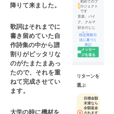
初めてのプ
降りて来ました。
ロジェクト
です
音楽、バイ
ク、クルマ
歌詞はそれまでに
好きのじじ
いです。
書き留めていた自
特定商取引
法に基づく
作詩集の中から譜
表記
メッセー
割りがピッタリな
ジを送る
のがたまたまあっ
たので、それを重
リターンを
ねて完成させてい
選ぶ
ます。
目標金額
未達なら
全額返金
大学の時に機材を
されます