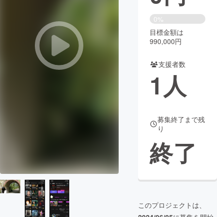
まちづくり・地域活性化
0%
目標金額は
990,000円
CAMPFIRE for Social Good
CAMPFIRE Creation
CAMPFIREふるさと納税
machi-ya
コミュニティ
支援者数
1
人
募集終了まで残
り
終了
このプロジェクトは、