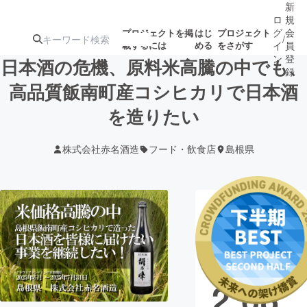
新
ロ
規
グ
会
プロジェクトを掲
はじ
プロジェクト
/
載するには
める
をさがす
イ
員
ン
登
日本酒の危機、原料米高騰の中でも、
録
高品質飯南町産コシヒカリで日本酒
を造りたい
人気のプロ
注目のリ
注目の新着プロ
募集終了が近いプ
もうすぐ公開
ジェクト
ターン
ジェクト
ロジェクト
されます
株式会社赤名酒造
フード・飲食店
島根県
アート・写真
音楽
現在の支援総
テクノロジー・ガジェット
ゲーム・サ
額
3,77
映像・映画
書籍・雑誌
2,68
ビジネス・起業
チャレンジ