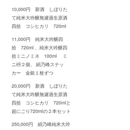
のセッ
10,000円 新酒 しぼりた
トは、
贈答品
て純米大吟醸無濾過生原酒
として
はもち
四拾 コシヒカリ 720ml
ろん、
自分へ
のご褒
11,000円 純米大吟醸四
美にも
おすす
拾 720ml 、純米大吟醸四
めで
拾ミニノミネ 100ml ミ
す。地
元の風
ニ枡２個、 絹乃峰ステッ
土と技
術が生
カー 金銀１枚ずつ
んだ珠
玉の純
米酒
20,000円 新酒 しぼりた
で、心
温まる
て純米大吟醸無濾過生原酒
ひとと
四拾 コシヒカリ 720mlと
きをお
過ごし
超にごり720mlの２本セット
くださ
い。赤
名酒造
250,000円 絹乃峰純米大吟
のこだ
わりと