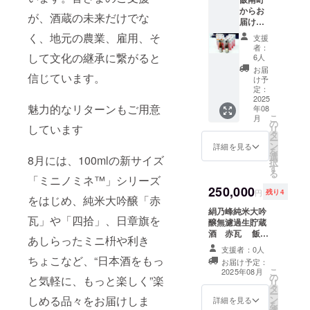
コシヒカリの酒
備考に記載する
定は１2月として
からお
の特長でもある
が、酒蔵の未来だけでな
お名前（本名、
おりますが、発
届けす
味わい深さ、ボ
ニックネーム
酵の状況等で１
る、特
く、地元の農業、雇用、そ
ディの強さを感
可、公序良俗に
支援
１月に前倒し、
別な返
じることができ
者：
反しないもの）
または１月にず
礼品
して文化の継承に繋がると
6人
ます。 無濾過生
をご記入くださ
れ込む場合がご
セット
原酒と、株式会
お届
い。 クレジット
ざいます。 ２０
信じています。
のご紹
け予
社赤名酒造の人
のご記載が必要
２５年末まで、
介で
定：
気企画商品 超
ない場合は備考
クレジットを
す。自
2025
にごりをセット
に記入しないで
魅力的なリターンもご用意
ホームページに
年08
然豊か
にしました。 飯
ください。 ※20
こ
掲載します。備
月
な島根
の
南町産米の旨さ
歳未満の者によ
しています
リ
考に記載するお
県飯南
タ
をぜひ日本酒で
る飲酒は法令で
ー
名前（本名、
町で丹
ン
詳細を見る
感じていただき
禁止されていま
を
ニックネーム
精込め
選
8月には、100mlの新サイズ
たいと思いま
す。20歳未満の
択
可、公序良俗に
て醸さ
す
す。 ２０２５年
方はこのリター
る
反しないもの）
れた、
「ミニノミネ™」シリーズ
末まで、クレ
ンを選択できま
をご記入くださ
赤名酒
250,000
ジットをホーム
せん。
円
残り4
い。 クレジット
をはじめ、純米大吟醸「赤
造の自
ページに掲載し
のご記載が必要
信作
絹乃峰純米大吟
ます。備考に記
ない場合は備考
瓦」や「四拾」、日章旗を
「ミニ
醸無濾過生貯蔵
載するお名前
に記入しないで
ノミ
酒 赤瓦 飯南
（本名、ニック
あしらったミニ枡や利き
ください。 ※20
ネ」シ
町産酒米五百万
ネーム可、公序
支援者：0人
歳未満の者によ
リーズ
石を３５％まで
良俗に反しない
ちょこなど、“日本酒をもっ
る飲酒は法令で
お届け予定：
をお楽
精米し非加熱で
もの）をご記入
こ
2025年08月
禁止されていま
しみく
の
マイナス１０℃
と気軽に、もっと楽しく”楽
ください。 クレ
リ
す。20歳未満の
ださ
タ
で６年貯蔵した
ジットのご記載
ー
方はこのリター
い。今
しめる品々をお届けしま
ン
ものを、加熱急
詳細を見る
が必要ない場合
を
ンを選択できま
回は、