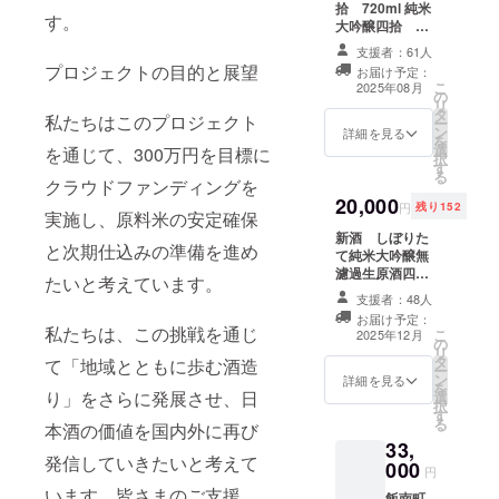
拾 720ml 純米
ディの強さを感
択できません。
す。
大吟醸四拾 ミ
じることができ
ニノミネ
ます。 飯南町産
支援者：61人
100ml ミニ枡
米の旨さをぜひ
プロジェクトの目的と展望
お届け予定：
２個セット 絹乃
日本酒で感じて
こ
2025年08月
の
峰ステッカー
いただきたいと
リ
タ
金銀１枚づつ 国
私たちはこのプロジェクト
思います。 原材
ー
ン
産米使用の純米
詳細を見る
料 ：米（島根
を
選
大吟醸四拾の
を通じて、300万円を目標に
県飯南町産）、
択
す
720mlと100ml
米こうじ（島根
る
クラウドファンディングを
をセットにしま
県飯南町産米）
20,000
した。 720ml商
精米歩合：40％
円
残り152
実施し、原料米の安定確保
品はお召し上が
アルコール度：
新酒 しぼりた
りいただき、
15度（予定） 加
と次期仕込みの準備を進め
て純米大吟醸無
100mlは御供
熱殺菌しない生
濾過生原酒四
え、フィギュア
原酒です。チル
たいと考えています。
拾 コシヒカ
の撮影などにご
ド便、クール便
支援者：48人
リ 720mlと超
利用ください。
でお届けしま
お届け予定：
にごり720mlの
絹乃峰と、日本
私たちは、この挑戦を通じ
す。 離島の場合
こ
2025年12月
の
２本セット 飯南
国旗の焼印があ
にはチルド便、
リ
タ
町産の契約栽培
て「地域とともに歩む酒造
るミニ枡（３
クール便でご対
ー
ン
田のコシヒカリ
詳細を見る
勺）２個付き、
応ができない場
を
り」をさらに発展させ、日
選
１等米を１０
絹乃峰ステッ
合がございま
択
す
０％使用し醸造
カー金銀付き ２
す。 ご注文の前
る
本酒の価値を国内外に再び
します。 しぼり
０２５年末ま
にお問い合わせ
33,
たてを送りま
で、クレジット
くださいませ。
発信していきたいと考えて
000
す。 純米大吟醸
をホームページ
円
お調べいたしま
でありながら、
に掲載します。
います。皆さまのご支援
す。 ※お届け予
飯南町