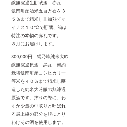
醸無濾過生貯蔵酒 赤瓦
飯南町
の自然
飯南町産酒米五百万石を３
の恵み
を感じ
５％まで精米し非加熱でマ
られ
イナス１０℃で貯蔵、箱は
る、他
にはな
特注の本物の赤瓦です。
い返礼
品セッ
８月にお届けします。
トで
す。 ２
０２５
300,000円 絹乃峰純米大吟
年末ま
で、ク
醸無濾過原酒 黒瓦 契約
レジッ
栽培飯南町産コシヒカリ一
トを
ホーム
等米を４０％まで精米し醸
ページ
に掲載
造した純米大吟醸の無濾過
しま
す。ご
原酒です。搾りの際に、わ
希望の
方は備
ずか少量の中取りと呼ばれ
考に記
る最上級の部分を瓶にとり
載する
お名前
わけその酒を使用します。
（本
名、