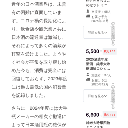
枡と利きちょこ
メッセージをい
近年の日本酒業界は、未曽
のセット ミニ
ただけますと励
枡 ３勺 絹乃
みになります。
有の困難に直面していま
支援者：65人
峰、日の丸入
お届け予定：
り １ヶ ミニ利
す。コロナ禍の長期化によ
こ
2025年08月
の
きちょこ 2.5
リ
タ
勺 絹乃峰、日
り、飲食店や観光業と共に
ー
ン
の丸入り １ヶ
詳細を見る
を
日本酒の流通量は激減し、
選
絹乃峰ステッ
択
す
カー １枚 趣旨
る
それによって多くの酒蔵が
をご理解いただ
5,500
き感謝申し上げ
円
残り963
打撃を受けました。ようや
ます。
2025酒造年度
く社会が平常を取り戻し始
新酒 純米大吟
醸四拾コシヒカ
めた今も、消費は完全には
リ無濾過原酒
支援者：37人
ミニノミネ
回復しておらず、2023年度
お届け予定：
100ml絹乃峰箱
こ
2025年12月
には過去最低の国内消費量
の
入り 年末にお届
リ
タ
けします。 フ
ー
を記録しました。
ン
レッシュ＆フ
詳細を見る
を
選
ルーティーな純
択
す
米大吟醸を急加
る
さらに、2024年度には大手
熱、急冷でフ
6,600
レッシュさを閉
円
残り475
瓶メーカーの相次ぐ撤退に
じ込めます。 少
純米大吟醸四拾
量だけお召し上
よって日本酒用瓶の確保が
ミニノミネ
がりになりたい