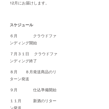
12月にお届けします。
ニック
ネーム
可、公
序良俗
に反し
ないも
スケジュール
の）を
ご記入
くださ
６月 クラウドファ
い。 ク
ンディング開始
レジッ
トのご
記載が
７月３１日 クラウドファ
必要な
い場合
ンディング終了
は備考
に記入
しない
８月 ８月発送商品のリ
でくだ
さい。
ターン発送
９月 仕込準備開始
１１月 新酒のリター
ン発送