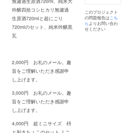
無濾過生原酒720ml、純米大
細な風
吟醸四拾コシヒカリ無濾過
味がよ
このプロジェクト
り一層
の問題報告は
こち
生原酒720mlと超にごり
引き立
ら
よりお問い合わ
ちま
720mlのセット、純米吟醸黒
す。 そ
せください
して、
瓦
「ミニ
ノミネ
純米吟
醸 琴引
山」
2,000円 お礼のメール。趣
は、地
元の名
旨をご理解いただき感謝申
峰・琴
引山の
し上げます。
名を冠
し、島
根の自
3,000円 お礼のメール。趣
然に育
まれた
旨をご理解いただき感謝申
コシヒ
カリ一
し上げます。
等米を
使用し
4,000円 超ミニサイズ 枡
た、地
域の魅
と利きちょこのセット ミニ
力を詰