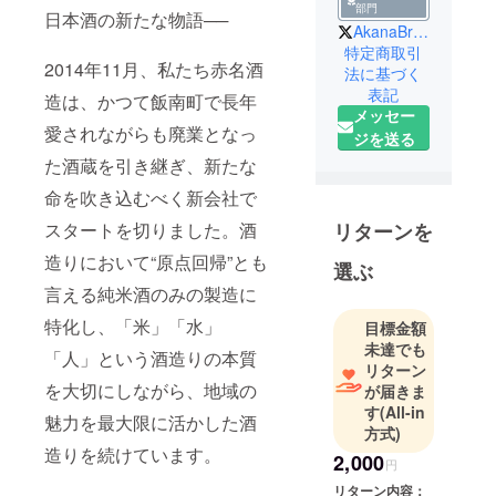
部門
日本酒の新たな物語──
AkanaBrewing
特定商取引
2014年11月、私たち赤名酒
法に基づく
表記
造は、かつて飯南町で長年
メッセー
愛されながらも廃業となっ
ジを送る
た酒蔵を引き継ぎ、新たな
命を吹き込むべく新会社で
スタートを切りました。酒
リターンを
造りにおいて“原点回帰”とも
選ぶ
言える純米酒のみの製造に
特化し、「米」「水」
目標金額
未達でも
「人」という酒造りの本質
リターン
を大切にしながら、地域の
が届きま
す
(All-in
魅力を最大限に活かした酒
方式)
造りを続けています。
2,000
円
リターン内容：