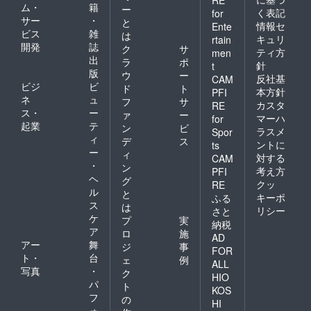
RE
ム・
籍
ー
く表記
for
サー
・
と
情報セ
Ente
ビス
雑
は
キュリ
rtain
開発
誌
ク
サ
ティ方
men
出
ラ
ポ
針
t
版
ウ
ー
反社基
CAM
ビジ
ビ
ド
ト
本方針
PFI
ネ
ュ
フ
サ
カスタ
RE
ス・
ー
ァ
ー
マーハ
for
起業
テ
ン
ビ
ラスメ
Spor
ィ
デ
ス
ントに
ts
ー
ィ
対する
CAM
・
ン
考え方
PFI
ヘ
グ
クッ
RE
ル
と
キーポ
ふる
ス
は
リシー
さと
ケ
プ
実
納税
ア
ロ
施
AD
アー
舞
ジ
事
FOR
ト・
台
ェ
例
ALL
写真
・
ク
HIO
パ
ト
KOS
フ
の
HI
ォ