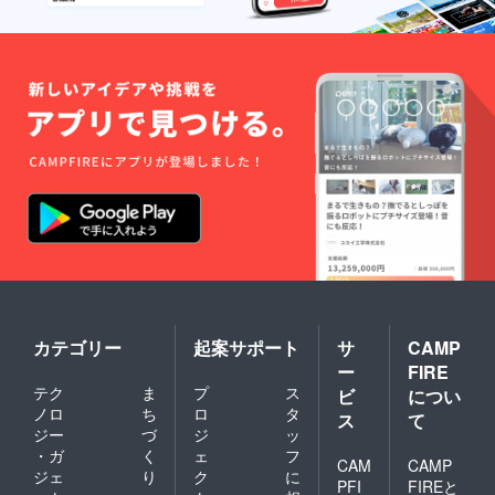
カテゴリー
起案サポート
サ
CAMP
ー
FIRE
テク
ま
プ
ス
ビ
につい
ノロ
ち
ロ
タ
ス
て
ジー
づ
ジ
ッ
・ガ
く
ェ
フ
CAM
CAMP
ジェ
り
ク
に
PFI
FIREと