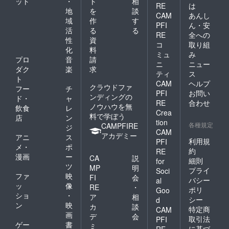
ット
・
ト
相
RE
は
地
を
談
CAM
あんし
域
作
す
PFI
ん・安
活
る
る
RE
全への
性
資
コ
取り組
化
料
ミュ
み
プロ
音
請
ニ
ニュー
ダク
楽
求
ティ
ス
ト
CAM
ヘルプ
クラウドファ
フー
チ
PFI
お問い
ンディングの
ド・
ャ
RE
合わせ
ノウハウを無
飲食
レ
Crea
料で学ぼう
店
ン
tion
各種規定
CAMPFIRE
ジ
CAM
アカデミー
アニ
ス
利用規
PFI
メ・
ポ
約
RE
漫画
ー
CA
説
細則
for
ツ
MP
明
プライ
Soci
ファ
映
FI
会
バシー
al
ッ
像
RE
・
ポリ
Goo
ショ
・
ア
相
シー
d
ン
映
カ
談
特定商
CAM
画
デ
会
取引法
PFI
ゲー
書
ミ
に基づ