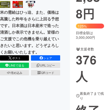
8
円
まちづくり・地域活性化
米の需給はひっ迫、また、価格は
高騰した昨年をさらに上回る予想
CAMPFIRE for Social Good
CAMPFIRE Creation
です。日本酒は日本産米で造った
125%
CAMPFIREふるさと納税
machi-ya
コミュニティ
清酒しか表示できません。皆様の
目標金額は
3,000,000円
ご支援でこの危機を乗り越えてい
きたいと思います。どうぞよろし
支援者数
くお願いいたします。
376
ポスト
シェア
LINEで送る
URLコピー
人
埋め込み
QRコード
募集終了まで残
り