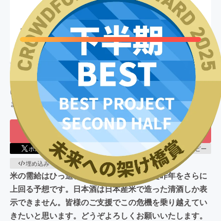
3,772,688
円
終了
125
%達成
目標金額
3,000,000
円
支援者数
376
人
このプロジェクトは、
2025/06/12
に募集を開始し、
376
人の支援
により
3,772,688
円の資金を集め、
2025/07/31
に募集を終了し
ました
もう一度プロジェクトをやってほしい
24
ポスト
シェア
LINEで送る
URLコピー
埋め込み
QRコード
米の需給はひっ迫、また、価格は高騰した昨年をさらに
上回る予想です。日本酒は日本産米で造った清酒しか表
示できません。皆様のご支援でこの危機を乗り越えてい
きたいと思います。どうぞよろしくお願いいたします。