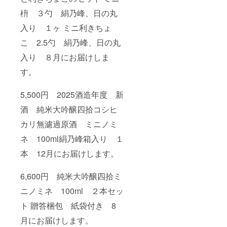
め込ん
枡 ３勺 絹乃峰、日の丸
だ一
本。ふ
入り １ヶ ミニ利きちょ
くよか
な味わ
こ 2.5勺 絹乃峰、日の丸
いと爽
入り ８月にお届けしま
やかな
香り、
す。
後味の
キレが
絶妙
5,500円 2025酒造年度 新
で、料
理との
酒 純米大吟醸四拾コシヒ
相性も
抜群で
カリ無濾過原酒 ミニノミ
す。地
ネ 100ml絹乃峰箱入り １
元の四
季折々
本 12月にお届けします。
の風景
を思い
起こさ
6,600円 純米大吟醸四拾ミ
せる、
穏やか
ニノミネ 100ml ２本セッ
で心地
よい味
ト 贈答梱包 紙袋付き 8
わいが
魅力で
月にお届けします。
す。 こ