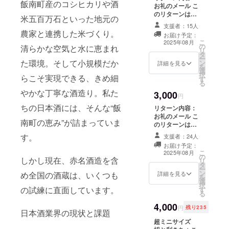
飯南町産のコシヒカリや酒
お礼のメール こ
のリターンは
米五百万石といった地元の
3,000円のリター
支援者：15人
ンと同じ内容と
農家と連携した米づくり。
お届け予定：
なります。 趣旨
こ
2025年08月
の
をご理解いただ
清らかな空気と水に恵まれ
リ
タ
き感謝申し上げ
ー
た環境。そして小規模だか
ン
ます。ご支援い
詳細を見る
を
選
ただいた方の
択
らこそ実現できる、きめ細
す
メールアドレス
る
に御礼のメッ
やかな丁寧な酒造り。私た
3,000
セージを送りま
円
す。 可能な方は
ちの日本酒には、そんな“飯
リターン内容：
備考にて応援の
お礼のメール こ
メッセージをい
南町の恵み”が詰まっていま
のリターンは
ただけますと励
2,000円のリター
す。
みになります。
支援者：24人
ンと同じ内容と
お届け予定：
なります。 趣旨
こ
2025年08月
の
をご理解いただ
しかし現在、赤名酒造を含
リ
タ
き感謝申し上げ
ー
ン
ます。ご支援い
詳細を見る
め全国の酒蔵は、いくつも
を
選
ただいた方の
択
の試練に直面しています。
す
メールアドレス
る
に御礼のメッ
4,000
セージを送りま
円
残り235
日本酒業界の現状と課題
す。 可能な方は
超ミニサイズ
備考にて応援の