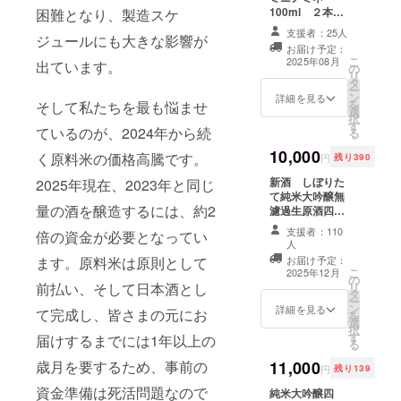
100ml ２本
困難となり、製造スケ
方にお勧めで
セット 贈答梱
す。 またお客様
支援者：25人
ジュールにも大きな影響が
包 紙袋付き
からの使用方法
お届け予定：
超ミニサイズの
の提案で、神棚
こ
2025年08月
出ています。
の
40％純米大吟醸
や仏壇の御供
リ
タ
の２本セットで
え、フィギュア
ー
ン
す。 おいしいも
詳細を見る
との撮影にぴっ
を
そして私たちを最も悩ませ
選
のを少しだけ飲
たり。 超ミニな
択
す
みたい方、 小さ
のに、一升瓶型
ているのが、2024年から続
る
な良いものをプ
でかわいい。 適
10,000
レゼントしたい
く原料米の価格高騰です。
合機械がなくす
円
残り390
方にお勧め また
べて手作業瓶洗
新酒 しぼりた
2025年現在、2023年と同じ
お客様からの使
浄手作業瓶詰め
て純米大吟醸無
用方法の提案
の工数がかかる
量の酒を醸造するには、約2
濾過生原酒四
で、神棚や仏壇
商品です。 ※20
拾 コシヒカ
の御供え、フィ
歳未満の者によ
支援者：110
倍の資金が必要となってい
リ 720ml 飯南
ギュアとの撮影
る飲酒は法令で
人
町産の契約栽培
にぴったり。 少
禁止されていま
ます。原料米は原則として
お届け予定：
田のコシヒカリ
量でも一升瓶型
す。20歳未満の
こ
2025年12月
の
１等米を１０
でカッコイ
方はこのリター
前払い、そして日本酒とし
リ
タ
０％使用し醸造
イ。 夏の8月以
ンを選択できま
ー
ン
詳細を見る
します。 しぼり
て完成し、皆さまの元にお
降にお届けしま
せん。
を
選
たてを送りま
す。 ※20歳未満
択
す
届けするまでには1年以上の
す。 純米大吟醸
の者による飲酒
る
でありながら、
は法令で禁止さ
歳月を要するため、事前の
11,000
コシヒカリの酒
れています。20
円
残り139
の特長でもある
歳未満の方はこ
資金準備は死活問題なので
純米大吟醸四
味わい深さ、ボ
のリターンを選