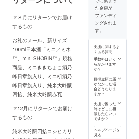
でに集まっ
す。20歳未満の
前倒し、または
で、クレジット
な一本
方はこのリター
１月にずれ込む
た金額が
をホームページ
です。
ンを選択できま
場合がございま
に掲載します。
華やか
ファンディ
せん。
☞８月にリターンでお届け
す。 ２０２５年
備考に記載する
な香り
末まで、クレ
ングされま
お名前（本名、
と上品
するもの
ジットをホーム
ニックネーム
な旨
す。
ページに掲載し
可、公序良俗に
み、な
ます。備考に記
お礼のメール、新サイズ
反しないもの）
めらか
載するお名前
をご記入くださ
な口当
（本名、ニック
支援に関するよ
100ml日本酒「ミニノミネ
い。 クレジット
たりが
ネーム可、公序
くある質問
のご記載が必要
特徴
良俗に反しない
™、mini-SHOBIN™」規格
手数料はいく
ない場合は備考
で、食
もの）をご記入
らかかります
に記入しないで
事のお
ください。 クレ
商品、ミニききちょこ絹乃
か？
ください。 ※20
供の酒
ジットのご記載
歳未満の者によ
として
峰日章旗入り、ミニ枡絹乃
が必要ない場合
目標金額に届
る飲酒は法令で
も、特
は備考に記入し
かなかった場
禁止されていま
別なひ
峰日章旗入り、純米大吟醸
ないでくださ
合どうなりま
す。20歳未満の
ととき
い。 ※20歳未満
四拾、純米大吟醸赤瓦
すか？
方はこのリター
にも最
の者による飲酒
ンを選択できま
適な逸
は法令で禁止さ
支援で困った
せん。
品で
れています。20
☞12月にリターンでお届け
時はどこに相
す。冷
歳未満の方はこ
談したらいい
やして
のリターンを選
するもの
ですか？
召し上
択できません。
がる
と、そ
ヘルプページを
純米大吟醸四拾コシヒカリ
の芳醇
見る
さと繊