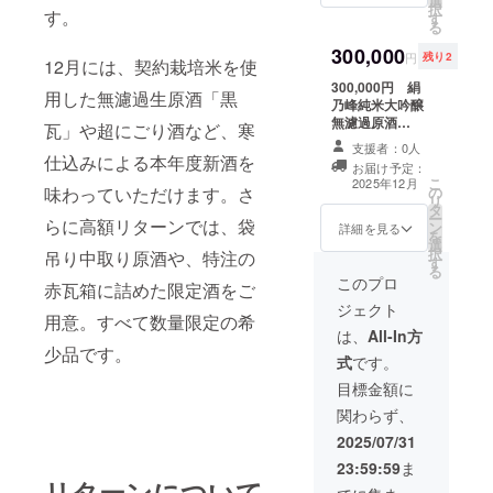
選
冷し香りと熟成
は、クレジット
択
せん。
す。
異なる
す
を止め、出荷い
の記載なし。と
る
個性を
たします。 専用
ご記入くださ
300,000
持つ２
の箱は本物の瓦
い。 原材料 ：
円
残り2
12月には、契約栽培米を使
種の純
の製法で石見伝
米（島根県飯南
300,000円 絹
米酒を
統の赤瓦を再現
町産）、米こう
用した無濾過生原酒「黒
乃峰純米大吟醸
それぞ
し、使用してい
じ（島根県飯南
無濾過原酒
れ6本ず
ます。 外装の木
瓦」や超にごり酒など、寒
町産米） 精米歩
720ml 黒瓦
つ、合
の部分は島根県
合：40％ アル
支援者：0人
契約栽培飯南町
計12本
仕込みによる本年度新酒を
産栗の木です。
コール度：15度
お届け予定：
産コシヒカリ一
セット
２０２５年末ま
（予定） 加熱殺
こ
2025年12月
味わっていただけます。さ
の
等米を４０％ま
でお届
で、クレジット
菌しない生原酒
リ
タ
で精米し醸造し
けしま
をホームページ
です。チルド
ー
らに高額リターンでは、袋
ン
た純米大吟醸の
す。 ま
詳細を見る
に掲載します。
便、クール便で
を
選
無濾過原酒で
ず、
備考に記載する
お届けします。
択
吊り中取り原酒や、特注の
す
す。搾りの際
「ミニ
お名前（本名、
離島の場合には
る
に、わずか少量
ノミネ
このプロ
ニックネーム
赤瓦箱に詰めた限定酒をご
チルド便、クー
の中取りと呼ば
純米大
可、公序良俗に
ル便でご対応が
ジェクト
れる最上級の部
吟醸
反しないもの）
用意。すべて数量限定の希
できない場合が
分を瓶にとりわ
40」
は、
All-In方
をご記入くださ
ございます。 ご
少品です。
けその酒を使用
は、厳
い。 クレジット
注文の前にお問
式
です。
します。 箱は本
選した
のご記載が必要
い合わせくださ
物の黒瓦のミニ
国産米
目標金額に
ない場合は備考
いませ。お調べ
チュアを使用し
を40％
に記入しないで
いたします。 ※
関わらず、
ます。箱の木は
まで精
ください。 ※20
お届け予定は１2
島根県産栗の木
米し、
2025/07/31
歳未満の者によ
月としておりま
です。12月にお
丁寧に
る飲酒は法令で
すが、発酵の状
23:59:59
ま
届けします。 ２
仕込ん
禁止されていま
況等で１１月に
リターンについて
０２５年末ま
だ贅沢