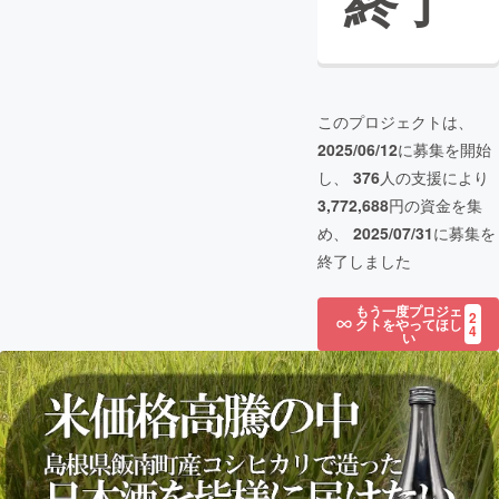
終了
このプロジェクトは、
2025/06/12
に募集を開始
し、
376
人の支援により
3,772,688
円の資金を集
め、
2025/07/31
に募集を
終了しました
もう一度プロジェ
2
クトをやってほし
4
い