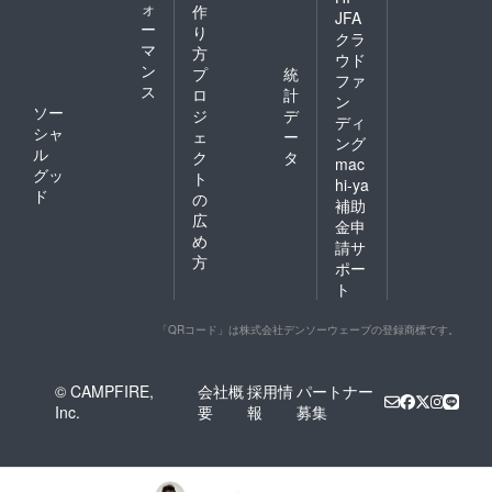
ォ
作
JFA
ー
り
クラ
マ
方
ウド
ン
プ
統
ファ
ス
ロ
計
ン
ソー
ジ
デ
ディ
シャ
ェ
ー
ング
ル
ク
タ
mac
グッ
ト
hi-ya
ド
の
補助
広
金申
め
請サ
方
ポー
ト
「QRコード」は株式会社デンソーウェーブの登録商標です。
© CAMPFIRE,
会社概
採用情
パートナー
Inc.
要
報
募集