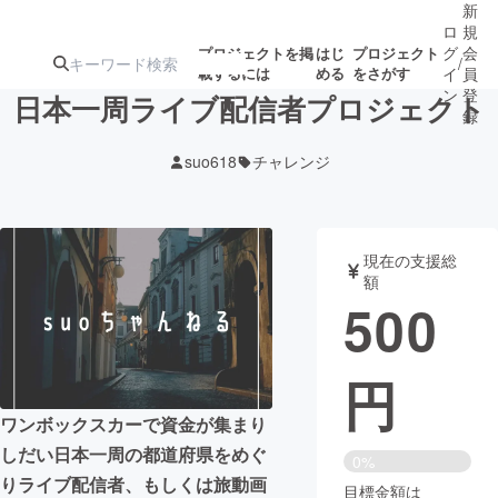
新
ロ
規
グ
会
プロジェクトを掲
はじ
プロジェクト
/
載するには
める
をさがす
イ
員
ン
登
日本一周ライブ配信者プロジェクト
録
suo618
チャレンジ
人気のプロ
注目のリ
注目の新着プロ
募集終了が近いプ
もうすぐ公開
ジェクト
ターン
ジェクト
ロジェクト
されます
現在の支援総
額
アート・写真
音楽
500
テクノロジー・ガジェット
ゲーム・サ
円
映像・映画
書籍・雑誌
ワンボックスカーで資金が集まり
しだい日本一周の都道府県をめぐ
0%
ビジネス・起業
チャレンジ
りライブ配信者、もしくは旅動画
目標金額は