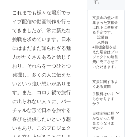
す。
これまでも様々な場所でラ
支援金の使い道
イブ配信や動画制作を行っ
集まった支援金
は以下に使用す
てきましたが、常に新たな
る予定です。
設備費
挑戦を求めています。日本
人件費
※目標金額を超
にはまだまだ知られざる魅
えた場合はプロ
力がたくさんあると信じて
ジェクトの運営
費に充てさせて
おり、それらを一つひとつ
いただきます。
発掘し、多くの人に伝えた
支援に関するよ
いという強い想いがありま
くある質問
す。また、コロナ禍で旅行
手数料はいく
らかかります
に出られない人々に、バー
か？
チャルな形で日本を旅する
目標金額に届
かなかった場
喜びを提供したいという想
合どうなりま
いもあり、このプロジェク
すか？
トを立ち上げることにしま