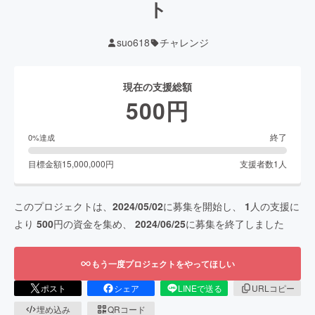
ト
suo618
チャレンジ
現在の支援総額
500
円
終了
0
%達成
目標金額
15,000,000
円
支援者数
1
人
このプロジェクトは、
2024/05/02
に募集を開始し、
1
人の支援に
より
500
円の資金を集め、
2024/06/25
に募集を終了しました
もう一度プロジェクトをやってほしい
ポスト
シェア
LINEで送る
URLコピー
埋め込み
QRコード