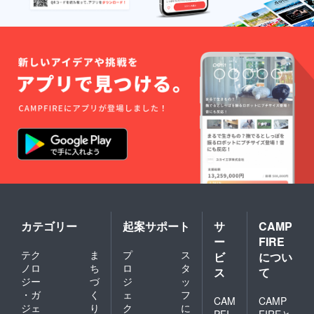
カテゴリー
起案サポート
サ
CAMP
ー
FIRE
テク
ま
プ
ス
ビ
につい
ノロ
ち
ロ
タ
ス
て
ジー
づ
ジ
ッ
・ガ
く
ェ
フ
CAM
CAMP
ジェ
り
ク
に