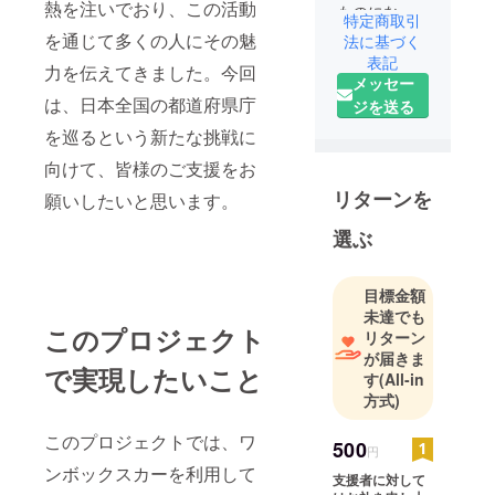
熱を注いでおり、この活動
ものになる
特定商取引
でしょう。
を通じて多くの人にその魅
法に基づく
表記
力を伝えてきました。今回
メッセー
は、日本全国の都道府県庁
ジを送る
を巡るという新たな挑戦に
向けて、皆様のご支援をお
リターンを
願いしたいと思います。
選ぶ
目標金額
未達でも
このプロジェクト
リターン
が届きま
で実現したいこと
す
(All-in
方式)
このプロジェクトでは、ワ
500
円
ンボックスカーを利用して
支援者に対して