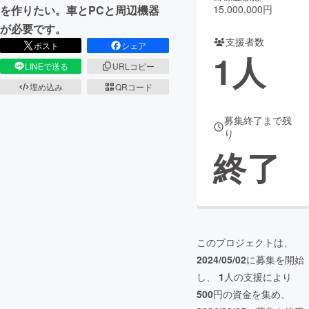
15,000,000円
を作りたい。車とPCと周辺機器
まちづくり・地域活性化
が必要です。
支援者数
ポスト
シェア
1
人
LINEで送る
URLコピー
CAMPFIRE for Social Good
CAMPFIRE Creation
埋め込み
QRコード
CAMPFIREふるさと納税
machi-ya
コミュニティ
募集終了まで残
り
終了
このプロジェクトは、
2024/05/02
に募集を開始
し、
1
人の支援により
500
円の資金を集め、