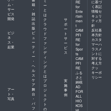
ミ
に基づ
RE
ム・
籍
ー
く表記
for
サー
・
と
情報セ
Ente
ビス
雑
は
キュリ
rtain
開発
誌
ク
サ
ティ方
men
出
ラ
ポ
針
t
版
ウ
ー
反社基
CAM
ビジ
ビ
ド
ト
本方針
PFI
ネ
ュ
フ
サ
カスタ
RE
ス・
ー
ァ
ー
マーハ
for
起業
テ
ン
ビ
ラスメ
Spor
ィ
デ
ス
ントに
ts
ー
ィ
対する
CAM
・
ン
考え方
PFI
ヘ
グ
クッ
RE
ル
と
キーポ
ふる
ス
は
リシー
さと
ケ
プ
実
納税
ア
ロ
施
AD
アー
舞
ジ
事
FOR
ト・
台
ェ
例
ALL
写真
・
ク
HIO
パ
ト
KOS
フ
の
HI