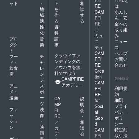
PFI
FIREと
ット
・
ト
相
RE
は
地
を
談
CAM
あんし
域
作
す
PFI
ん・安
活
る
る
RE
全への
性
資
コ
取り組
化
料
ミュ
み
プロ
音
請
ニ
ニュー
ダク
楽
求
ティ
ス
ト
CAM
ヘルプ
クラウドファ
フー
チ
PFI
お問い
ンディングの
ド・
ャ
RE
合わせ
ノウハウを無
飲食
レ
Crea
料で学ぼう
店
ン
tion
各種規定
CAMPFIRE
ジ
CAM
アカデミー
アニ
ス
利用規
PFI
メ・
ポ
約
RE
漫画
ー
CA
説
細則
for
ツ
MP
明
プライ
Soci
ファ
映
FI
会
バシー
al
ッ
像
RE
・
ポリ
Goo
ショ
・
ア
相
シー
d
ン
映
カ
談
特定商
CAM
画
デ
会
取引法
PFI
ゲー
書