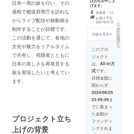
はお礼を申し上
日本一周の旅を行い、その
げます。
過程で都道府県庁を訪れな
支援者：1人
お届け予定：
がらライブ配信や旅動画を
こ
2027年01月
の
リ
制作することが目標です。
タ
ー
ン
詳細を見る
を
この活動を通じて、各地の
選
択
す
文化や魅力をリアルタイム
る
このプロ
で共有し、視聴者とともに
ジェクト
日本の美しさを再発見する
は、
All-In方
式
です。
旅を実現したいと考えてい
目標金額に
ます。
関わらず、
2024/06/25
23:59:59
ま
でに集まっ
た金額が
プロジェクト立ち
ファンディ
上げの背景
ングされま