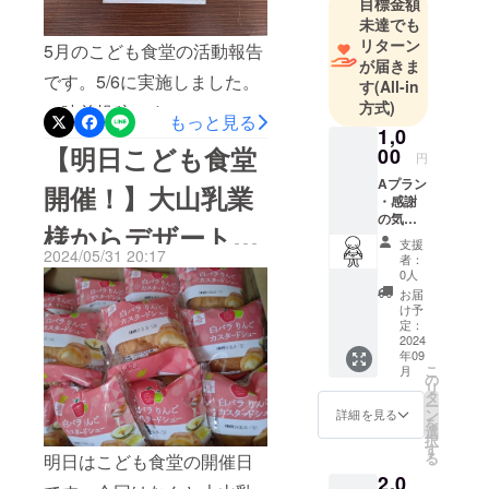
目標金額
という思い
ていきたいと考えていま
未達でも
がモチベー
リターン
す。お力添えよろしくお願
5月のこども食堂の活動報告
ションで
が届きま
いします。
です。5/6に実施しました。
す
(All-in
す。こども
方式)
（時差投稿です。）メ
食堂の日は
もっと見る
1,0
家族総出で
ニューは筍ごはんと境港
【明日こども食堂
00
おもてなし
円
サーモンでした。食材はあ
していま
Aプラン
開催！】大山乳業
・感謝
りがたいことに地域の皆さ
す。
の気持
様からデザートを
まからご支援いただきまし
ちを込
支援
めて、
2024/05/31 20:17
者：
た。ボランティアを含め30
提供いただきまし
お礼の
0人
メッ
人ほど集い、賑やかにお食
お届
セージ
た。
け予
をお送
事を楽しみました。最近は
定：
りしま
2024
暑い日も増えてきて食材の
年09
す。こ
こ
月
ども食
の
管理には一層気を遣ってい
リ
堂の様
タ
ー
子がわ
ン
ます。夏に向けて冷房設置
詳細を見る
を
かる写
選
択
真を添
は必須と考えておりますが
す
る
明日はこども食堂の開催日
付しま
資金面の手配が難しく、ご
2,0
す。 ※