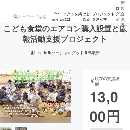
新
ロ
規
グ
会
プロジェクトを掲
はじ
プロジェクト
/
載するには
める
をさがす
イ
員
ン
登
こども食堂のエアコン購入設置と広
録
報活動支援プロジェクト
人気のプロ
注目のリ
注目の新着プロ
募集終了が近いプ
もうすぐ公開
hllspde
ソーシャルグッド
鳥取県
ジェクト
ターン
ジェクト
ロジェクト
されます
アート・写真
音楽
現在の支援総
額
13,0
テクノロジー・ガジェット
ゲーム・サ
00
円
映像・映画
書籍・雑誌
ビジネス・起業
チャレンジ