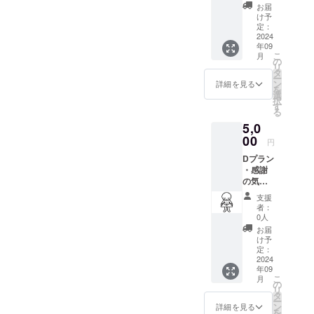
メッ
のリ
お届
セージ
ターン
け予
をお送
と同じ
定：
りしま
2024
内容に
年09
す。こ
なりま
こ
月
ども食
す。
の
リ
堂の様
タ
ー
子がわ
ン
詳細を見る
を
かる写
選
択
真を添
す
る
付しま
5,0
す。 ※
このリ
00
円
ターン
Dプラン
は、
・感謝
1,000
の気持
円、
ちを込
2,000
支援
めて、
円、
者：
お礼の
5,000円
0人
メッ
のリ
お届
セージ
ターン
け予
をお送
と同じ
定：
りしま
2024
内容に
年09
す。こ
なりま
こ
月
ども食
す。
の
リ
堂の様
タ
ー
子がわ
ン
詳細を見る
を