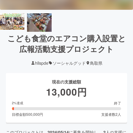
こども食堂のエアコン購入設置と
広報活動支援プロジェクト
hllspde
ソーシャルグッド
鳥取県
現在の支援総額
13,000
円
終了
2
%達成
目標金額
500,000
円
支援者数
2
人
このプロジェクトは、
2024/05/14
に募集を開始し、
2
人の支援に