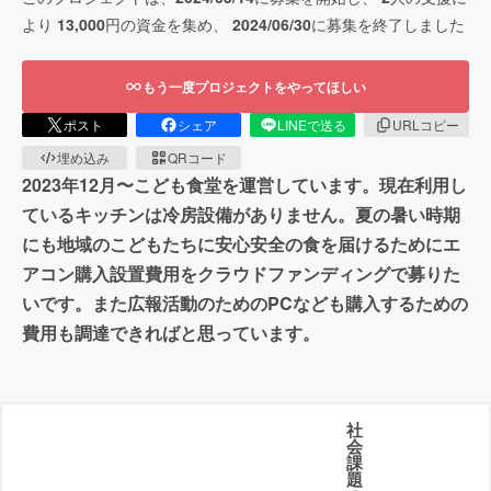
より
13,000
円の資金を集め、
2024/06/30
に募集を終了しました
もう一度プロジェクトをやってほしい
ポスト
シェア
LINEで送る
URLコピー
埋め込み
QRコード
2023年12月〜こども食堂を運営しています。現在利用し
ているキッチンは冷房設備がありません。夏の暑い時期
にも地域のこどもたちに安心安全の食を届けるためにエ
アコン購入設置費用をクラウドファンディングで募りた
いです。また広報活動のためのPCなども購入するための
費用も調達できればと思っています。
社
会
課
題