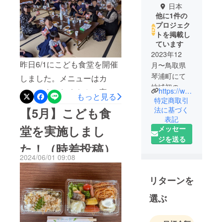
日本
他に1件の
プロジェク
トを掲載し
ています
2023年12
昨日6/1にこども食堂を開催
月〜鳥取県
琴浦町にて
しました。メニューはカ
地域初のこ
https://www.instagram.com/yabasekodomo?igsh=MXNoYmh4NGZyOWh5YQ==
レーです。たくさんの家族
もっと見る
ども食堂を
特定商取引
が参加してくださりみんな
開始しまし
【5月】こども食
法に基づく
でわいわい楽しくお食事が
表記
た。少子高
堂を実施しまし
メッセー
齢化が進む
できました。今後もよりた
ジを送る
地域で共働
た！（時差投稿）
くさんの人にこども食堂の
き家庭も多
2024/06/01 09:08
存在を知っていただくため
い中で、こ
どもも大人
に広報活動を進めていく予
リターンを
も食事をワ
定です。クラウドファン
イワイ楽し
選ぶ
ディングで集まったご支援
める環境を
は広報活動にも一部活用し
提供したい