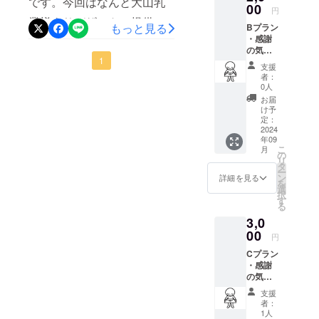
です。今回はなんと大山乳
このリ
00
円
支援いただけますと幸いで
ターン
業様よりデザートの提供を
もっと見る
Bプラン
は、
す。よろしくお願いしま
・感謝
2,000
頂きました。美味しそうな
の気持
円、
す。6月開催は本日になりま
りんごカスタードシューで
1
ちを込
3,000
支援
す。また報告します。
めて、
円、
者：
す。明日のこども食堂の様
お礼の
5,000円
0人
メッ
のリ
お届
子はまた発信させていただ
セージ
ターン
け予
をお送
と同じ
定：
きます！活動を通して、地
りしま
2024
内容に
年09
域のみなさまからも温かい
す。こ
なりま
こ
月
ども食
す。
の
お声掛けをいただいたり、
リ
堂の様
タ
ー
子がわ
ン
詳細を見る
地元企業様からご協力いた
を
かる写
選
択
真を添
だいたりすることが増え、
す
る
付しま
やりがいを感じています。
3,0
す。 ※
このリ
00
円
今後の活動のためにも多く
ターン
Cプラン
は、
の皆さまにご支援賜りた
・感謝
1,000
の気持
円、
く、何卒よろしくおねがい
ちを込
3,000
支援
めて、
します。
円、
者：
お礼の
5,000円
1人