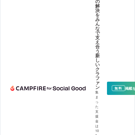
の
解
決
を
み
ん
な
で
支
え
合
う
新
し
い
ク
ラ
フ
ァ
ン
掲載
無料
集
ま
っ
た
支
援
金
は
10