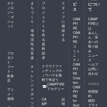
テク
ま
プ
ス
ビ
につい
ノロ
ち
ロ
タ
ス
て
ジー
づ
ジ
ッ
・ガ
く
ェ
フ
CAM
CAMP
ジェ
り
ク
に
PFI
FIREと
ット
・
ト
相
RE
は
地
を
談
CAM
あんし
域
作
す
PFI
ん・安
活
る
る
RE
全への
性
資
コ
取り組
化
料
ミュ
み
プロ
音
請
ニ
ニュー
ダク
楽
求
ティ
ス
ト
CAM
ヘルプ
クラウドファ
フー
チ
PFI
お問い
ンディングの
ド・
ャ
RE
合わせ
ノウハウを無
飲食
レ
Crea
料で学ぼう
店
ン
tion
各種規定
CAMPFIRE
ジ
CAM
アカデミー
アニ
ス
利用規
PFI
メ・
ポ
約
RE
漫画
ー
CA
説
細則
for
ツ
MP
明
プライ
Soci