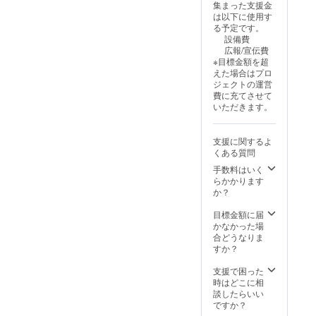
集まった支援金
ターン
は以下に使用す
と同じ
る予定です。
内容に
設備費
なりま
広報/宣伝費
す。
※目標金額を超
えた場合はプロ
ジェクトの運営
費に充てさせて
いただきます。
支援に関するよ
くある質問
手数料はいく
らかかります
か？
目標金額に届
かなかった場
合どうなりま
すか？
支援で困った
時はどこに相
談したらいい
ですか？