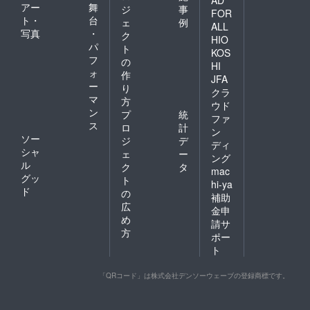
AD
アー
舞
ジ
事
FOR
ト・
台
ェ
例
ALL
写真
・
ク
HIO
パ
ト
KOS
フ
の
HI
ォ
作
JFA
ー
り
クラ
マ
方
ウド
ン
プ
統
ファ
ス
ロ
計
ン
ソー
ジ
デ
ディ
シャ
ェ
ー
ング
ル
ク
タ
mac
グッ
ト
hi-ya
ド
の
補助
広
金申
め
請サ
方
ポー
ト
「QRコード」は株式会社デンソーウェーブの登録商標です。