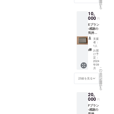
かる写
選
択
真を添
す
る
付しま
10,
す。 ※
このリ
000
円
ターン
Eプラン
は、
•感謝の
1,000
気持ち
円、
を込め
2,000
支援
て、お
円、
者：
礼の
3,000円
1人
メッ
のリ
お届
セージ
ターン
け予
をお送
と同じ
定：
りしま
2024
内容に
年09
す。こ
なりま
こ
月
ども食
す。
の
リ
堂の様
タ
ー
子がわ
ン
詳細を見る
を
かる写
選
択
真を添
す
る
付しま
20,
す。 •
ミニ畳
000
円
をお送
Fプラン
りしま
•感謝の
す。
気持ち
（目安