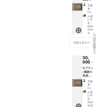
を込め
27×22×
支援
て、お
1.5cm
者：
礼の
） 畳の
0人
メッ
ヘリの
お届
セージ
柄は在
け予
をお送
庫状況
定：
りしま
2024
により
年09
す。こ
異なり
こ
月
ども食
ます。
の
リ
堂の様
※このリ
タ
ー
子がわ
ターン
ン
詳細を見る
を
かる写
は、
選
択
真を添
20,000
す
る
付しま
円、
30,
す。 •
30,000
ミニ畳
000
円のリ
円
をお送
ターン
Gプラン
りしま
と同じ
•感謝の
す。
内容に
気持ち
（目安
なりま
を込め
27×22×
す。
支援
て、お
1.5cm
者：
礼の
） 畳の
0人
メッ
ヘリの
お届
セージ
柄は在
け予
をお送
庫状況
定：
りしま
2024
により
年09
す。こ
異なり