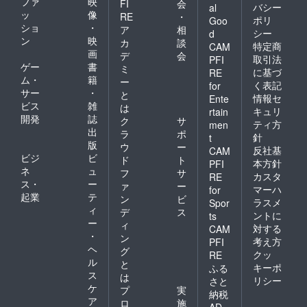
ファ
映
FI
会
バシー
al
ッ
像
RE
・
ポリ
Goo
ショ
・
ア
相
シー
d
ン
映
カ
談
特定商
CAM
画
デ
会
取引法
PFI
ゲー
書
ミ
に基づ
RE
ム・
籍
ー
く表記
for
サー
・
と
情報セ
Ente
ビス
雑
は
キュリ
rtain
開発
誌
ク
サ
ティ方
men
出
ラ
ポ
針
t
版
ウ
ー
反社基
CAM
ビジ
ビ
ド
ト
本方針
PFI
ネ
ュ
フ
サ
カスタ
RE
ス・
ー
ァ
ー
マーハ
for
起業
テ
ン
ビ
ラスメ
Spor
ィ
デ
ス
ントに
ts
ー
ィ
対する
CAM
・
ン
考え方
PFI
ヘ
グ
クッ
RE
ル
と
キーポ
ふる
ス
は
リシー
さと
ケ
プ
実
納税
ア
ロ
施