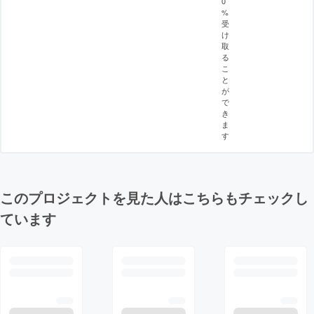
0
%
受
け
取
る
こ
と
が
で
き
ま
す
このプロジェクトを見た人はこちらもチェックし
ています