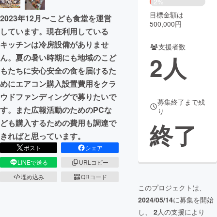
2%
目標金額は
2023年12月〜こども食堂を運営
まちづくり・地域活性化
500,000円
しています。現在利用している
キッチンは冷房設備がありませ
支援者数
CAMPFIRE for Social Good
CAMPFIRE Creation
2
人
ん。夏の暑い時期にも地域のこど
CAMPFIREふるさと納税
machi-ya
コミュニティ
もたちに安心安全の食を届けるた
めにエアコン購入設置費用をクラ
ウドファンディングで募りたいで
募集終了まで残
す。また広報活動のためのPCな
り
ども購入するための費用も調達で
終了
きればと思っています。
ポスト
シェア
LINEで送る
URLコピー
埋め込み
QRコード
このプロジェクトは、
2024/05/14
に募集を開始
し、
2
人の支援により