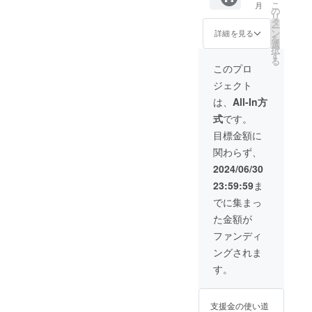
こ
月
ども食
ます。
の
リ
堂の様
※このリ
タ
ー
子がわ
ターン
ン
詳細を見る
を
かる写
は、
選
択
真を添
10,000
す
る
付しま
円、
このプロ
す。 •
30,000
ジェクト
ミニ畳
円のリ
をお送
ターン
は、
All-In方
りしま
と同じ
式
です。
す。
内容に
（目安
なりま
目標金額に
27×22×
す。
関わらず、
1.5cm
） 畳の
2024/06/30
ヘリの
23:59:59
ま
柄は在
庫状況
でに集まっ
により
た金額が
異なり
ます。
ファンディ
※このリ
ングされま
ターン
は、
す。
10,000
円、
20,000
支援金の使い道
円のリ