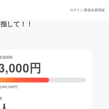
ログイン
/
新規会員登録
目指して！！
うすぐ公開されます
支援総額
プロダクト
3,000
円
ファッション
スポーツ
00,000円
数
ア
ソーシャルグッド
人