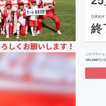
募集終
CAMPFIRE for Social Good
CAMPFIRE Creation
終
CAMPFIREふるさと納税
machi-ya
コミュニティ
このプロジェ
193,000
円の