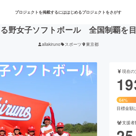
プロジェクトを掲載するには
はじめる
プロジェクトをさがす
る野女子ソフトボール 全国制覇を
allakiruno
スポーツ
東京都
注目のリターン
注目の新着プロジェクト
募集終了が近いプロジェクト
も
現在の
音楽
舞台・パフォーマンス
19
ゲーム・サービス開発
フード・飲食店
64%
書籍・雑誌出版
アニメ・漫画
目標金額は3
支援者
チャレンジ
ビューティー・ヘルスケ
25