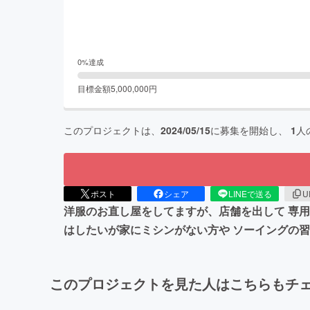
0
%達成
目標金額
5,000,000
円
このプロジェクトは、
2024/05/15
に募集を開始し、
1
人
ポスト
シェア
LINEで送る
U
洋服のお直し屋をしてますが、店舗を出して 専用
はしたいが家にミシンがない方や ソーイングの
このプロジェクトを見た人はこちらもチ