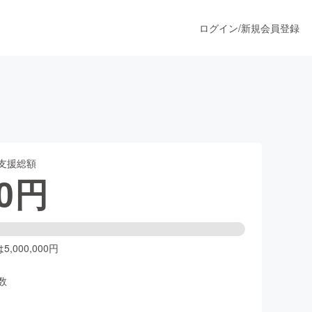
ログイン
/
新規会員登録
うすぐ公開されます
支援総額
プロダクト
0
円
ファッション
スポーツ
,000,000円
数
ア
ソーシャルグッド
人