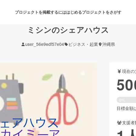
プロジェクトを掲載するには
はじめる
プロジェクトをさがす
ミシンのシェアハウス
user_56e9edf57e04
ビジネス・起業
沖縄県
注目のリターン
注目の新着プロジェクト
募集終了が近いプロジェクト
も
現在の
音楽
舞台・パフォーマンス
50
ゲーム・サービス開発
フード・飲食店
0%
書籍・雑誌出版
アニメ・漫画
目標金額は5
支援者
チャレンジ
ビューティー・ヘルスケ
1