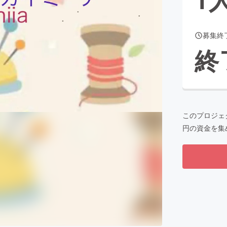
募集終
CAMPFIRE for Social Good
CAMPFIRE Creation
終
CAMPFIREふるさと納税
machi-ya
コミュニティ
このプロジェ
円の資金を集