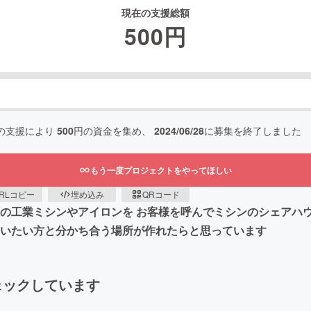
現在の支援総額
500
円
の支援により
500
円の資金を集め、
2024/06/28
に募集を終了しました
もう一度プロジェクトをやってほしい
RLコピー
埋め込み
QRコード
の工業ミシンやアイロンを お客様を呼んでミシンのシェアハウ
習いたい方と分かち合う場所が作れたらと思っています
ェックしています