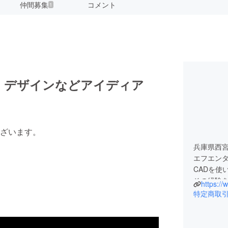
仲間募集
コメント
1
、デザインなどアイディア
ざいます。
兵庫県西
エフエン
CADを使
その経験
https://
す。
特定商取
宜しくお