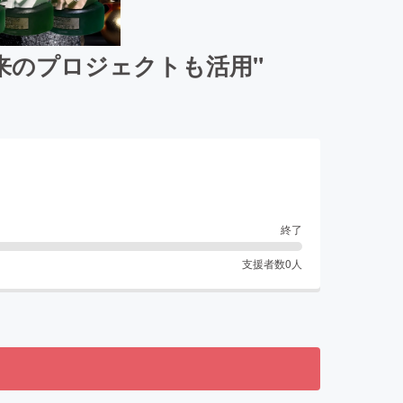
来のプロジェクトも活用"
終了
支援者数
0
人