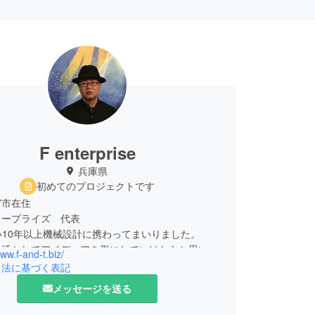
F enterprise
兵庫県
初めてのプロジェクトです
宮市在住
タープライズ 代表
い10年以上機械設計に携わってまいりました。
を活かしてアイディアを形にしていけたらと思いま
www.f-and-t.biz/
引法に基づく表記
願い致します。
メッセージを送る