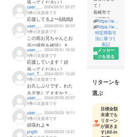
張ってください！
て！
user_91096f837104
2024/05/31 20:27
長崎市で
1件
の支援者です
応援してるよ〜🙌🙌🙌
「姿勢改善 ×
https://www.instagram.com/wataru_luck?igsh=M2xqNTV4M28xc3dh&utm_source=qr
整体サロン
user_9401e955d664
2024/05/31 20:07
https://www.canva.com/design/DAGCotKtL08/Jm6k2sSBtObEEjDEgb-3jw/edit
1件
の支援者です
LUCK」を運
特定商取引
この前お兄ちゃんとお
法に基づく
営している
表記
店の場所を確認しまし
津田 航（つ
user_8d4c481d6d64
2024/05/31 19:32
メッセー
た＾＾ 頑張って
だ わたる）
1件
の支援者です
ジを送る
と申しま
ね！！！！！！
応援しています！頑
す。
張ってください！
nori_Trail
2024/05/31 10:25
私は理学療
1件
の支援者です
リターンを
お久しぶりです。わた
法士として
選ぶ
病院やクリ
る元気してますか？高
user_4ebf75240bb4
2024/05/30 20:07
ニックで勤
校の同級生、松尾紀彦
1件
の支援者です
務し、肩こ
です。今回のお店の立
目標金額
user_0079fa2d5e04
2024/05/23 16:11
り・腰痛な
未達でも
ち上げについてインス
1件
の支援者です
ど慢性的な
リターン
タで知り、同級生が頑
頑張れよ👊
が届きま
不調に悩む
張ってる姿に喜びと同
yngth
2024/05/23 12:21
す
(All-in
多くの方の
時に、自分に対しても