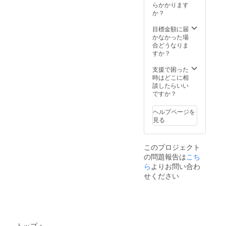
に。
（詳細
橋駅周
らかかります
な住所
辺 新
か？
そのため
は後日
浦上街
に、サロン
ご連絡
道沿い
目標金額に届
にて共
での施術や
（詳細
かなかった場
有しま
な住所
合どうなりま
レッスンに
す） 備
は後日
すか？
とどまら
考欄に
ご連絡
お名前
にて共
支援で困った
ず、地域の
の記載
有しま
時はどこに相
イベントや
をお願
す） 備
談したらいい
健康講座な
い致し
考欄に
ですか？
ます。
お名前
どにも積極
会議日
の記載
ヘルプページを
的に取り組
程が決
をお願
見る
まり次
んでいま
い致し
第ご案
ます。
す。
内させ
メール
このプロジェクト
ていた
にて公
の問題報告は
こち
だきま
式LINE
これから
す。
ら
よりお問い合わ
へ案内
も、長崎に
させて
せください
暮らす人た
いただ
きま
ちの健康づ
す。
くりを支
え、安心し
て集まれる
トップ
>