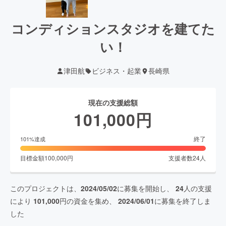
コンディションスタジオを建てた
い！
津田航
ビジネス・起業
長崎県
現在の支援総額
101,000
円
終了
101
%達成
目標金額
100,000
円
支援者数
24
人
このプロジェクトは、
2024/05/02
に募集を開始し、
24
人の支援
により
101,000
円の資金を集め、
2024/06/01
に募集を終了しま
した