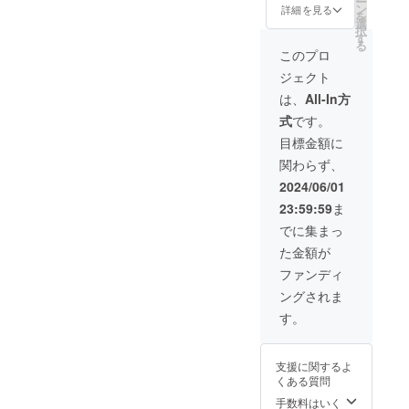
ー
談や苦
基づく
ン
詳細を見る
プライベー
を
労話を
医療、
選
択
ト空間で、
話して
診療行
す
る
いきま
為では
一人ひとり
このプロ
す。 ２
ござい
に寄り添っ
ジェクト
時間程
ませ
たサポート
度、質
ん。効
は、
All-In方
疑応答
果には
を行ってい
式
です。
含め気
個人差
ます。
軽に
がござ
目標金額に
トーク
います
関わらず、
してい
ことを
そして何よ
きま
あらか
2024/06/01
り大切にし
す。 今
じめご
23:59:59
ま
後店舗
了承く
ているの
開設を
ださ
でに集まっ
は、「地域
検討さ
い。 そ
た金額が
に根ざした
れてい
のため
る方や
健康保
ファンディ
活動」で
興味が
険等、
す。
ングされま
ある方
保険は
向けで
長崎の皆さ
適用さ
す。
す！ 店
れませ
まが、健康
舗：大
んので
で前向きな
橋駅周
ご了承
支援に関するよ
辺 新
くださ
毎日を過ご
くある質問
浦上街
い。 店
せるよう
道沿い
舗：大
手数料はいく