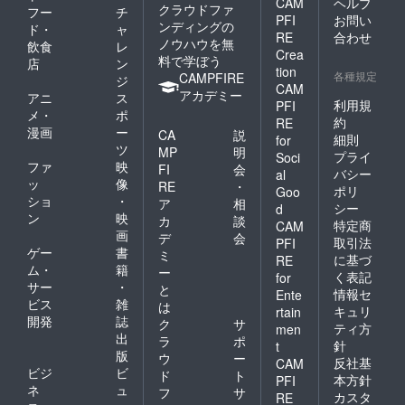
CAM
ヘルプ
クラウドファ
フー
チ
PFI
お問い
ンディングの
ド・
ャ
RE
合わせ
ノウハウを無
飲食
レ
Crea
料で学ぼう
店
ン
tion
各種規定
CAMPFIRE
ジ
CAM
アカデミー
アニ
ス
利用規
PFI
メ・
ポ
約
RE
漫画
ー
CA
説
細則
for
ツ
MP
明
プライ
Soci
ファ
映
FI
会
バシー
al
ッ
像
RE
・
ポリ
Goo
ショ
・
ア
相
シー
d
ン
映
カ
談
特定商
CAM
画
デ
会
取引法
PFI
ゲー
書
ミ
に基づ
RE
ム・
籍
ー
く表記
for
サー
・
と
情報セ
Ente
ビス
雑
は
キュリ
rtain
開発
誌
ク
サ
ティ方
men
出
ラ
ポ
針
t
版
ウ
ー
反社基
CAM
ビジ
ビ
ド
ト
本方針
PFI
ネ
ュ
フ
サ
カスタ
RE