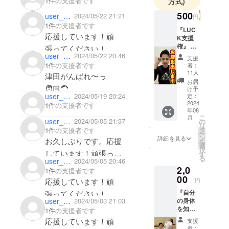
1件
の支援者です
方式)
リハビリや
励みをもらっていま
500
身体のケア
user_67764d28b254
2024/05/22 21:21
円
す。締め切りギリギリ
1件
の支援者です
に携わって
『LUC
応援しています！頑
なってしまいました
きました。
K支援
権』 ご
張ってください！
が、是非協力させて下
そうした経
支援い
user_00c1d086aac4
2024/05/22 20:46
支援
験を通じ
さい。そしてこれから
ただい
1件
の支援者です
者：
た方に
て、「一時
11人
応援してます。言わな
津田がんばれ〜っ
はお礼
お届
的な施術だ
くても大丈夫だと思い
の熱い
🧑🏻‍🦱
け予
けではな
メール
user_1078ff380054
2024/05/19 20:24
定：
ますが…頑張って下さ
をさせ
2024
1件
の支援者です
く、姿勢や
い！笑
年08
ていた
体の使い方
こ
月
だきま
user_ea8813aa5924
2024/05/05 21:37
の
リ
から整える
す！ 備
タ
1件
の支援者です
ー
考欄に
ン
詳細を見る
こと」が根
お久しぶりです。応援
を
お名前
選
択
本改善につ
の記載
しています！頑張って
す
る
user_8d7362dbe4e4
2024/05/05 20:46
をお願
ながると確
ください！
2,0
い致し
1件
の支援者です
信し、2024
ます。
00
応援しています！頑
円
年に独立し
『自分
張ってください！
て整体サロ
の身体
user_c2f9246faa64
2024/05/03 21:03
ンLUCK を立
を知れ
1件
の支援者です
る権』
ち上げまし
応援しています！頑
支援
店舗
者：