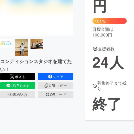
円
まちづくり・地域活性化
101%
目標金額は
CAMPFIRE for Social Good
CAMPFIRE Creation
100,000円
CAMPFIREふるさと納税
machi-ya
コミュニティ
支援者数
24
人
コンディションスタジオを建てた
い！
ポスト
シェア
募集終了まで残
LINEで送る
URLコピー
り
埋め込み
QRコード
終了