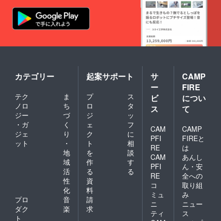
カテゴリー
起案サポート
サ
CAMP
ー
FIRE
テク
ま
プ
ス
ビ
につい
ノロ
ち
ロ
タ
ス
て
ジー
づ
ジ
ッ
・ガ
く
ェ
フ
CAM
CAMP
ジェ
り
ク
に
PFI
FIREと
ット
・
ト
相
RE
は
地
を
談
CAM
あんし
域
作
す
PFI
ん・安
活
る
る
RE
全への
性
資
コ
取り組
化
料
ミュ
み
プロ
音
請
ニ
ニュー
ダク
楽
求
ティ
ス
ト