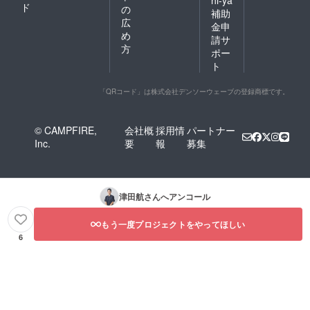
hi-ya
ド
の
補助
広
金申
め
請サ
方
ポー
ト
「QRコード」は株式会社デンソーウェーブの登録商標です。
© CAMPFIRE,
会社概
採用情
パートナー
Inc.
要
報
募集
津田航
さんへアンコール
もう一度プロジェクトをやってほしい
6