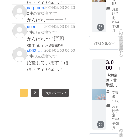
た。
張ってください！
オープ
5人
carpmen
2024/05/03 20:30
ン後に
お届
実際に
2件
の支援者です
LUCKでは整
け予
20分間
定：
がんばれーーーー！
体だけでな
で身体
2024
user_3e43fb467694
2024/05/03 06:35
年08
くピラティ
を徹底
こ
月
1件
の支援者です
的に分
の
スを取り入
リ
析し、
タ
がんばれ〜！🇯🇵
ー
れ、「背骨
あなた
ン
詳細を見る
を
津田さんの活躍楽しみ
に必要
から整え
選
c062f9c5c454
2024/05/03 00:50
択
なこと
す
にしてます😊✨
る」をテー
る
1件
の支援者です
を指導
マに、肩こ
3,0
させて
応援しています！頑
いただ
00
り・腰痛・
円
張ってください！
きま
猫背といっ
『体験
す。
談・苦
た悩みの改
例：な
労話』
ぜ肩が
善を目指し
店舗完
左だけ
支援
1
2
次のページ
ています。
成後に
下がっ
者：
オフラ
ている
20代から70
10人
イン・
のか？
お届
代まで幅広
オンラ
や痛み
け予
い年代の方
インに
が左だ
定：
て店舗
2024
け出や
にご利用い
年08
開設に
すいの
こ
ただき、完
月
至って
かなど
の
リ
の体験
全予約制の
※法令に
タ