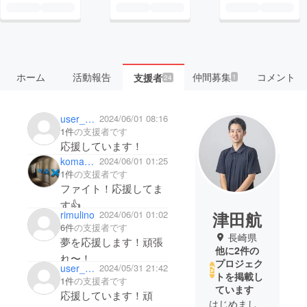
ホーム
活動報告
仲間募集
コメント
支援者
1
24
user_21d53bc6df34
2024/06/01 08:16
1件
の支援者です
応援しています！
komapon_is_a_pen
2024/06/01 01:25
1件
の支援者です
ファイト！応援してま
す👍
津田航
rimulino
2024/06/01 01:02
6件
の支援者です
長崎県
夢を応援します！頑張
他に2件の
れ〜！
プロジェク
user_ff70732072e4
2024/05/31 21:42
トを掲載し
1件
の支援者です
ています
応援しています！頑
はじめまし