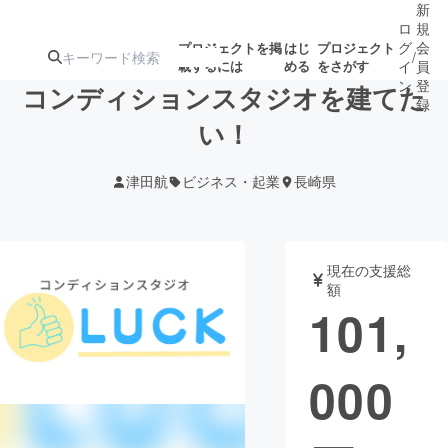
新
ロ
規
グ
会
プロジェクトを掲
はじ
プロジェクト
/
載するには
める
をさがす
イ
員
ン
登
コンディションスタジオを建てた
録
い！
人気のプロ
注目のリ
注目の新着プロ
募集終了が近いプ
もうすぐ公開
津田航
ビジネス・起業
長崎県
ジェクト
ターン
ジェクト
ロジェクト
されます
アート・写真
音楽
現在の支援総
額
101,
テクノロジー・ガジェット
ゲーム・サ
000
映像・映画
書籍・雑誌
ビジネス・起業
チャレンジ