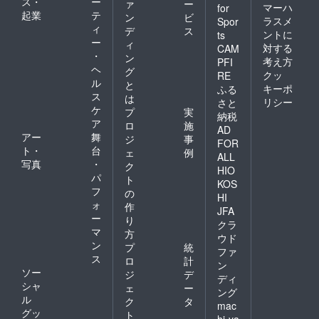
ス・
ー
ァ
ー
マーハ
for
起業
テ
ン
ビ
ラスメ
Spor
ィ
デ
ス
ントに
ts
ー
ィ
対する
CAM
・
ン
考え方
PFI
ヘ
グ
クッ
RE
ル
と
キーポ
ふる
ス
は
リシー
さと
ケ
プ
実
納税
ア
ロ
施
AD
アー
舞
ジ
事
FOR
ト・
台
ェ
例
ALL
写真
・
ク
HIO
パ
ト
KOS
フ
の
HI
ォ
作
JFA
ー
り
クラ
マ
方
ウド
ン
プ
統
ファ
ス
ロ
計
ン
ソー
ジ
デ
ディ
シャ
ェ
ー
ング
ル
ク
タ
mac
グッ
ト