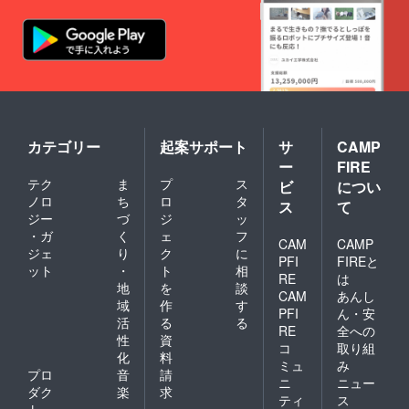
カテゴリー
起案サポート
サ
CAMP
ー
FIRE
テク
ま
プ
ス
ビ
につい
ノロ
ち
ロ
タ
ス
て
ジー
づ
ジ
ッ
・ガ
く
ェ
フ
CAM
CAMP
ジェ
り
ク
に
PFI
FIREと
ット
・
ト
相
RE
は
地
を
談
CAM
あんし
域
作
す
PFI
ん・安
活
る
る
RE
全への
性
資
コ
取り組
化
料
ミュ
み
プロ
音
請
ニ
ニュー
ダク
楽
求
ティ
ス
ト