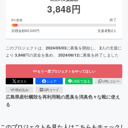
3,848
円
終了
6
%達成
目標金額
60,000
円
支援者数
2
人
このプロジェクトは、
2024/05/03
に募集を開始し、
2
人の支援に
より
3,848
円の資金を集め、
2024/06/12
に募集を終了しました
もう一度プロジェクトをやってほしい
ポスト
シェア
LINEで送る
URLコピー
埋め込み
QRコード
広島県産牡蠣殻を再利用靴の悪臭を消臭色々な靴に使え
る
このプロジェクトを見た人はこちらもチェックし