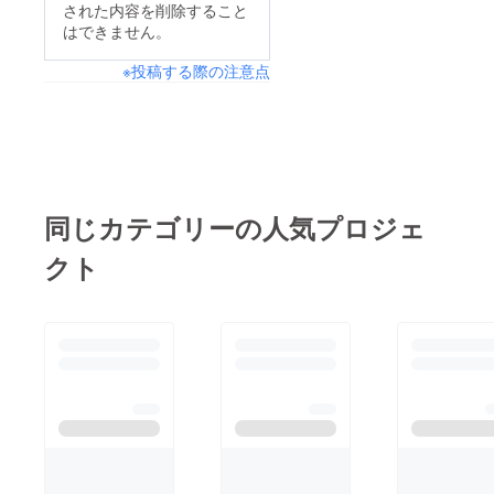
ださい。ニオイ対策に
された内容を削除すること
の間にか粉が無くなっ
はできません。
オススメです。残り日
ている。1回の使用
数わずかですので、よ
※投稿する際の注意点
で、明らかに臭いがな
ろしくお願い致しま
くなっていたので驚き
す。購入ページ
ました。今は週に1回
しか使用していないの
で、1足分だと1個あれ
ば半年くらい使用でき
同じカテゴリーの人気プロジェ
るのでコスパが良い。
クト
よく使う靴ほど臭くな
りますので、お気に入
りの1足や、学校や会
社へ履いていく靴など
が臭くなりがちですよ
ね。30回分使用できま
すので、お気に入りの
1足に対して週1回の使
用だと半年はご使用い