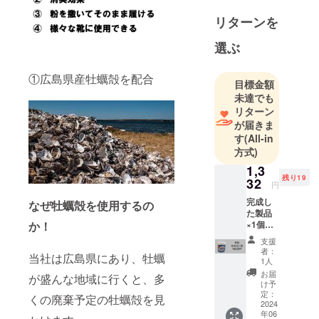
リターンを
選ぶ
①広島県産牡蠣殻を配合
目標金額
未達でも
リターン
が届きま
す
(All-in
方式)
1,3
残り19
32
円
完成し
なぜ牡蠣殻を使用するの
た製品
×1個
か！
【定価
支援
1,480円
者：
当社は広島県にあり、牡蠣
の
1人
10％OF
お届
が盛んな地域に行くと、多
F】
け予
定：
くの廃棄予定の牡蠣殻を見
2024
年06