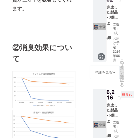
完成し
ます。
た製品
×3個
【定価
支援
4,440円
者：
の
0人
20％OF
お届
F】
け予
②消臭効果につい
定：
2024
年06
て
こ
月
の
リ
タ
ー
ン
詳細を見る
を
選
択
す
る
6,2
残り10
16
円
完成し
た製品
×6個
【定価
支援
8,880円
者：
の
0人
30％OF
お届