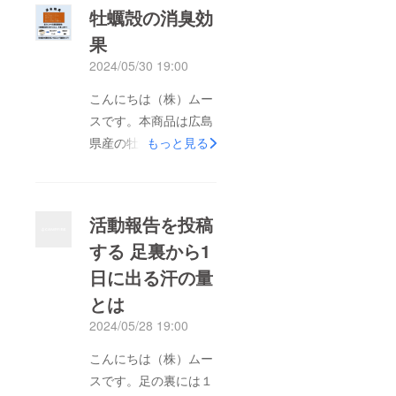
牡蠣殻の消臭効
果
2024/05/30 19:00
こんにちは（株）ムー
スです。本商品は広島
県産の牡蠣殻を配合し
もっと見る
ております。牡蠣殻を
微粉末にすることで多
孔質の牡蠣殻の表面積
活動報告を投稿
が増え、消臭力がUP
する 足裏から1
します！驚きの消臭力
日に出る汗の量
がありますので、是非
1度使ってみてくださ
とは
い購入ページ
2024/05/28 19:00
こんにちは（株）ムー
スです。足の裏には１