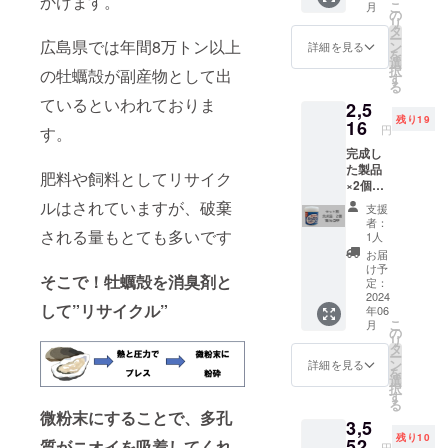
かけます。
こ
月
の
リ
タ
ー
広島県では年間8万トン以上
ン
詳細を見る
を
選
択
の牡蠣殻が副産物として出
す
る
ているといわれておりま
2,5
残り19
16
円
す。
完成し
た製品
肥料や飼料としてリサイク
×2個
【定価
ルはされていますが、破棄
支援
2,960円
者：
の
される量もとても多いです
1人
15％OF
お届
F
け予
そこで！牡蠣殻を消臭剤と
定：
2024
して”リサイクル”
年06
こ
月
の
リ
タ
ー
ン
詳細を見る
を
選
択
す
る
微粉末にすることで、多孔
3,5
残り10
52
質がニオイを吸着してくれ
円