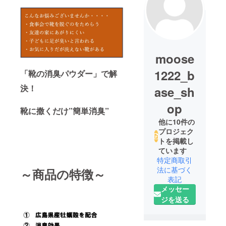
moose
1222_b
「靴の消臭パウダー」で解
決！
ase_sh
op
靴に撒くだけ”簡単消臭”
他に10件の
プロジェク
トを掲載し
ています
特定商取引
法に基づく
～商品の特徴～
表記
メッセー
ジを送る