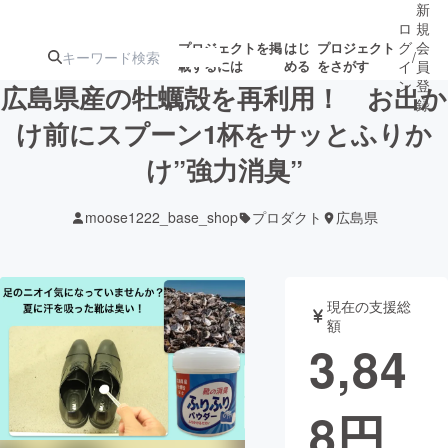
新
ロ
規
グ
会
プロジェクトを掲
はじ
プロジェクト
/
載するには
める
をさがす
イ
員
ン
登
広島県産の牡蠣殻を再利用！ お出か
録
け前にスプーン1杯をサッとふりか
け”強力消臭”
人気のプロ
注目のリ
注目の新着プロ
募集終了が近いプ
もうすぐ公開
ジェクト
ターン
ジェクト
ロジェクト
されます
moose1222_base_shop
プロダクト
広島県
アート・写真
音楽
現在の支援総
テクノロジー・ガジェット
ゲーム・サ
額
3,84
映像・映画
書籍・雑誌
8
円
ビジネス・起業
チャレンジ