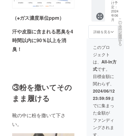
F】
け予
定：
2024
年06
（※ガス濃度単位ppm）
こ
月
の
リ
タ
ー
汗や皮脂に含まれる悪臭を4
ン
詳細を見る
を
選
択
時間以内に90％以上を消
す
る
このプロ
臭！
ジェクト
は、
All-In方
式
です。
目標金額に
関わらず、
③粉を撒いてその
2024/06/12
まま履ける
23:59:59
ま
でに集まっ
た金額が
靴の中に粉を撒いて下さ
ファンディ
い。
ングされま
す。