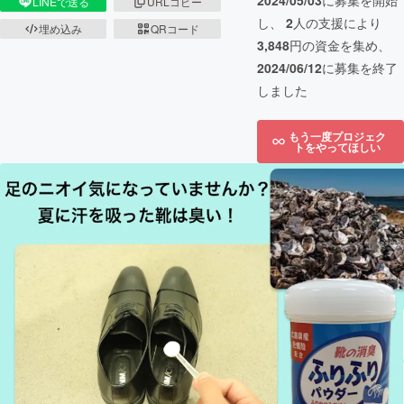
2024/05/03
に募集を開始
LINEで送る
URLコピー
し、
2
人の支援により
埋め込み
QRコード
3,848
円の資金を集め、
2024/06/12
に募集を終了
しました
もう一度プロジェク
トをやってほしい