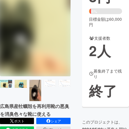
まちづくり・地域活性化
6%
目標金額は60,000
円
CAMPFIRE for Social Good
CAMPFIRE Creation
CAMPFIREふるさと納税
machi-ya
コミュニティ
支援者数
2
人
募集終了まで残
り
終了
広島県産牡蠣殻を再利用靴の悪臭
を消臭色々な靴に使える
ポスト
シェア
このプロジェクトは、