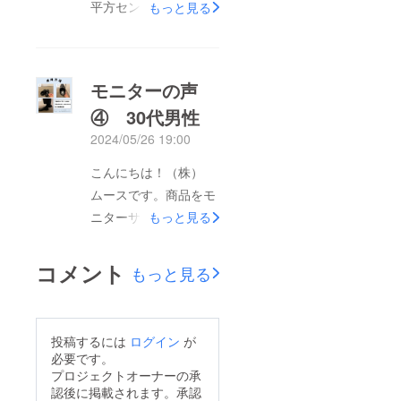
平方センチメートルあ
もっと見る
たり 300 個も汗腺が
あり、多い時には両足
で１日に 200ml の汗
モニターの声
を出 しているそうで
④ 30代男性
す。皮膚の表面にある
2024/05/26 19:00
細菌が汗の水分で活発
になり、垢や皮膚の脂
こんにちは！（株）
をえさにしてどんどん
ムースです。商品をモ
増え、 臭いを出しま
ニターサンプルとし
もっと見る
す。靴や靴下に覆われ
て、30代男性の方に
ている足の裏は、細菌
使って頂きました。使
コメント
もっと見る
が増えるのにちょうど
用いただいての感想が
よいのです。 菌が増
コチラです↓
えるとにおいの原因に
↓ ↓ ↓ ↓粉
投稿するには
ログイン
が
なります。ニオイと菌
を入れてそのまま履く
必要です。
の対策として本商品を
のに抵抗があったが、
プロジェクトオーナーの承
１ｇ靴に入れてみてく
認後に掲載されます。承認
1日履いているといつ