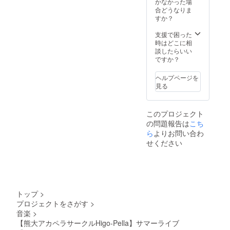
ますの
かなかった場
でアー
いたし
カイブ
しい方
でアー
合どうなりま
カイブ
ます。
配信に
はエン
カイブ
すか？
配信に
エン
も残り
ドロー
配信に
も残り
ディン
ます。
ルに載
も残り
支援で困った
ます。
グ動画
また記
せる名
ます。
時はどこに相
また記
内のエ
載はお
前を、
また記
談したらいい
載はお
ンド
名前の
記載し
載はお
ですか？
名前の
ロール
みで
ないで
名前の
みで
にお名
す。 ・
ほしい
みで
す。 ・
前を記
ヘルプページを
支援
方はそ
す。 ・
支援
載して
見る
時、必
の旨
支援
時、必
もよろ
ず備考
を、備
時、必
ず備考
しい方
欄に
考欄に
ず備考
欄に
はエン
「記載
このプロジェクト
ご入力
欄に
「記載
ドロー
を希望
の問題報告は
くださ
こち
「記載
を希望
ルに載
される
い。 注
を希望
ら
よりお問い合わ
される
せる名
お名
意事項
される
お名
せください
前を、
前」ま
・エン
お名
前」ま
記載し
たは
ディン
前」ま
たは
ないで
「記載
グ動画
たは
「記載
ほしい
を希望
はライ
「記載
を希望
方はそ
しな
ブ本編
を希望
しな
の旨
い」と
に含み
しな
い」と
を、備
トップ
>
ご記入
ますの
い」と
ご記入
考欄に
くださ
プロジェクトをさがす
>
でアー
ご記入
くださ
ご入力
い。
音楽
>
カイブ
くださ
い。
くださ
配信に
【熊大アカペラサークルHigo-Pella】サマーライブ
い。
い。 注
も残り