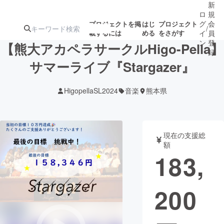
新
ロ
規
グ
会
プロジェクトを掲
はじ
プロジェクト
/
載するには
める
をさがす
イ
員
ン
登
【熊大アカペラサークルHigo-Pella】
録
サマーライブ『Stargazer』
人気のプロ
注目のリ
注目の新着プロ
募集終了が近いプ
もうすぐ公開
HigopellaSL2024
音楽
熊本県
ジェクト
ターン
ジェクト
ロジェクト
されます
アート・写真
音楽
現在の支援総
額
183,
テクノロジー・ガジェット
ゲーム・サ
200
映像・映画
書籍・雑誌
ビジネス・起業
チャレンジ