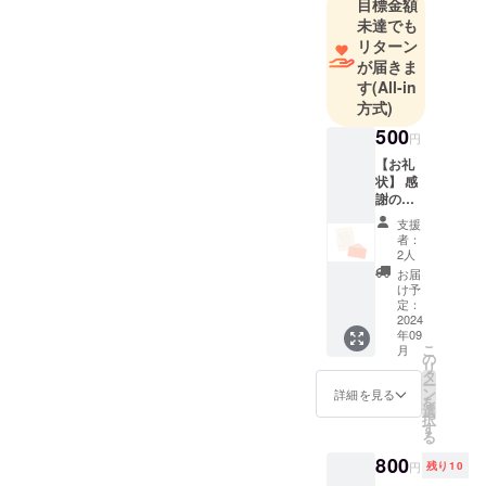
コロナ禍に
目標金額
のライブのテーマは、
未達でも
おいてもリ
『Stargazer』でした。この
リターン
モートでア
が届きま
カペラ作品
テーマは、昨年のサマーラ
す
(All-in
を制作する
イブ、今年のウィンターラ
方式)
など活動を
500
イブを成功させたHigo-Pella
円
続け、規制
【お礼
の各々が星のように輝き、
が緩和され
状】 感
た昨年から
一体となって神秘的な空間
謝の気
はコロナ禍
持ちを
支援
を届ける様子をイメージし
込め
以前と同様
者：
て、プ
2人
ていましたが、その様子を
の活動を取
ロ
お届
デュー
今回のサマーライブを通し
り戻してい
け予
サーか
定：
ます。
て皆様に伝えることができ
らのお
2024
10月には10
年09
礼の
たでしょうか。皆様に少し
こ
月
メッ
の
周年ライブ
リ
セージ
タ
でも楽しんでもらえるライ
を開催し、
ー
をメー
ン
詳細を見る
を
期を超えた
ルでお
ブになっていたのなら幸い
選
択
送りし
す
交流を通し
る
です。改めまして、この度
ます。
てますます
※この他
800
円
残り10
はHigo-Pella Summer Live
のすべ
サークルを