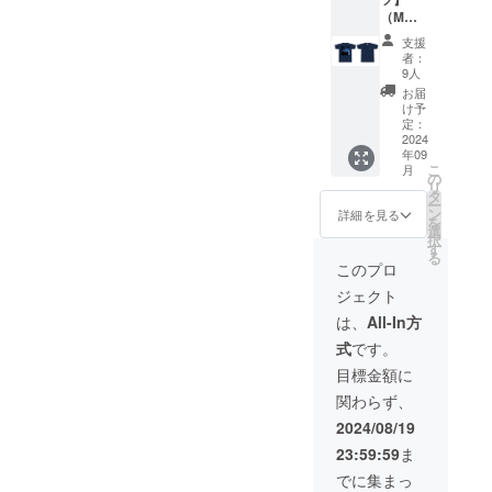
す。 部
イズ展
と同様
に含み
絡方
（Mサ
員(学生)
開と枚
のもの
ますの
法：詳
イズ/L
が作成
数は以
です。
でアー
支援
細は
サイ
するた
下の通
部員が
者：
カイブ
メール
ズ） 色
めお時
りで
9人
こだ
配信に
で連絡
は１色
間を要
す。 ・
わって
お届
も残り
しま
展開の
します
Lサイズ
け予
作成し
ます。
す。 こ
みとな
がご了
定：
/ 4枚 こ
たデザ
また記
のリ
りま
2024
承くだ
のリ
インの
載はお
ターン
年09
す。画
さい。
ターン
チケッ
名前の
には
こ
月
像はイ
このリ
の
には
トを、
みで
【お礼
リ
メージ
ターン
タ
【お礼
現地に
す。 ・
状】が
ー
のた
には
ン
状】が
詳細を見る
来られ
支援
付属し
を
め、若
【お礼
選
付属し
ないお
時、必
ます。
択
干色味
状】が
す
ます。T
客様に
ず備考
サマー
る
が異な
付属し
シャツ
このプロ
も、形
欄に
ライブ
る場合
ます。
の発送
に残る
「記載
終演後
ジェクト
も ござ
DVDの
時に同
思い出
を希望
にメー
います
発送時
梱して
は、
All-In方
にして
される
ルにて
が、ご
に同梱
お届け
いただ
お名
送付い
式
です。
了承く
してお
いたし
きたい
前」ま
たしま
ださ
届けい
ます。
目標金額に
という
たは
す。 エ
い。 サ
たしま
エン
思いか
「記載
ンディ
関わらず、
イズ展
す。 エ
ディン
ら生ま
を希望
ング動
開と枚
ンディ
グ動画
2024/08/19
れたリ
しな
画内の
数は以
ング動
内のエ
ターン
い」と
エンド
23:59:59
ま
下の通
画内の
ンド
です。
ご記入
ロール
りで
エンド
ロール
でに集まっ
8月31日
くださ
にお名
す。 ・