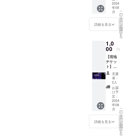
記載し
エンド
デュー
2024
ないで
ロール
年09
サーま
こ
ほしい
月
にお名
たは出
の
リ
方はそ
前を記
演バン
タ
ー
の旨
載して
ドから
ン
詳細を見る
を
を、備
もよろ
の直筆
選
択
考欄に
しい方
メッ
す
る
ご入力
はエン
セージ
くださ
ドロー
1,0
カード
い。 注
ルに載
を１種
00
円
意事項
せる名
お届け
・エン
前を、
【現地
しま
ディン
記載し
チケッ
す。希
グ動画
ないで
ト】
望する
はライ
ほしい
8/31(土)
ものを
支援
ブ本編
方はそ
サマー
選択し
者：
に含み
の旨
ライブ
てくだ
2人
ますの
を、備
当日の
さい。
お届
でアー
考欄に
チケッ
出演バ
け予
カイブ
ご入力
トで
ンドは
定：
配信に
くださ
す。 当
2024
以下の
も残り
年08
い。 注
日、受
通りで
こ
月
ます。
意事項
付にて
す。
の
リ
また記
・エン
「チ
ATLAS
タ
ー
載はお
ディン
ケット
hyaline
ン
詳細を見る
を
名前の
グ動画
支援完
LOUVR
選
択
みで
はライ
了画
E
す
る
す。 ・
ブ本編
面」も
Matrica