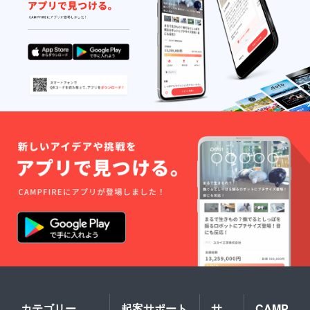
「記載
を希望
しな
い」と
ご記入
くださ
い。
カテゴリー
起案サポート
サ
CAMP