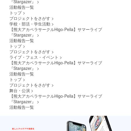
『Stargazer』
>
意事項
ます。
・エン
活動報告一覧
また記
ディン
トップ
>
載はお
グ動画
プロジェクトをさがす
>
名前の
はライ
みで
学校・部活・学生活動
>
ブ本編
す。 ・
【熊大アカペラサークルHigo-Pella】サマーライブ
に含み
支援
ますの
『Stargazer』
>
時、必
でアー
活動報告一覧
ず備考
カイブ
トップ
>
欄に
配信に
プロジェクトをさがす
>
「記載
も残り
を希望
ライブ・フェス・イベント
>
ます。
される
【熊大アカペラサークルHigo-Pella】サマーライブ
また記
お名
載はお
『Stargazer』
>
前」ま
名前の
活動報告一覧
たは
みで
トップ
>
「記載
す。 ・
を希望
プロジェクトをさがす
>
支援
しな
舞台・公演
>
時、必
い」と
ず備考
【熊大アカペラサークルHigo-Pella】サマーライブ
ご記入
欄に
『Stargazer』
>
くださ
「記載
活動報告一覧
い。
を希望
される
お名
前」ま
たは