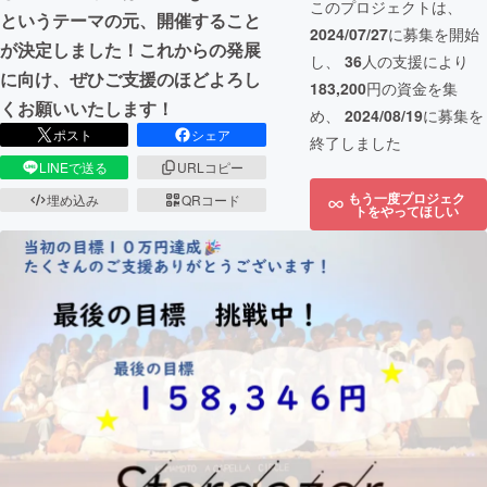
このプロジェクトは、
というテーマの元、開催すること
2024/07/27
に募集を開始
が決定しました！これからの発展
し、
36
人の支援により
に向け、ぜひご支援のほどよろし
183,200
円の資金を集
くお願いいたします！
め、
2024/08/19
に募集を
ポスト
シェア
終了しました
LINEで送る
URLコピー
もう一度プロジェク
埋め込み
QRコード
トをやってほしい