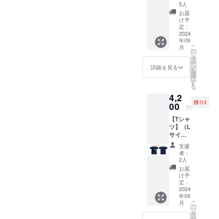
ト）】
配信視
い。
タッフ
5人
前を記
！今回
聴用
に申し
載して
お届
からの
URLを
付けく
け予
もよろ
新設リ
メール
定：
ださ
しい方
ター
2024
にて送
い。 (購
はエン
年09
ン！ サ
付いた
入画面
ドロー
こ
月
マーラ
しま
の
はスク
ルに載
リ
イブ本
す。 こ
タ
リーン
せる名
ー
編をご
のリ
ン
ショッ
詳細を見る
前を、
を
覧いた
ターン
選
トでも
記載し
択
だけま
には
す
構いま
ないで
る
す。
【お礼
せん。)
ほしい
4,2
【アー
状】が
※現地鑑
方はそ
残り2
カイブ
00
付属し
賞のチ
の旨
円
配信
ます。
ケット
を、備
【Tシャ
（メー
アーカ
を購入
考欄に
ツ】（L
ル）】
イブ配
するた
ご入力
サイズ
とは異
信URL
めに
くださ
のみ）
なり、
とあわ
は、こ
い。 注
支援
大人気
アーカ
せて
ちらの
者：
意事項
につき
イブ配
メール
2人
リター
・エン
在庫切
信用に
にて送
ンを選
お届
ディン
れと
デザイ
付いた
け予
択しな
グ動画
なって
ンされ
定：
しま
いと購
はライ
いたT
2024
た紙チ
す。 エ
入でき
ブ本編
年09
シャツ
ケット
ンディ
ませ
に含み
こ
月
です
を送付
の
ング動
ん。 日
ますの
リ
が、Lサ
いたし
タ
画内の
時：
でアー
ー