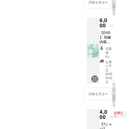
イズに
ます。
ン
エンド
詳細を見る
2024年
カイブ
を
限り、
イメー
選
ロール
8月31日
配信に
択
同じも
ジ画像
す
にお名
（土曜
も残り
る
のを追
では省
前を記
日）開
ます。
6,0
加でご
略して
載して
場
また記
用意す
00
います
もよろ
13:00
円
載はお
ること
が、チ
しい方
開演
名前の
【DVD
ができ
ケット
はエン
14:00
みで
】 収録
まし
には配
ドロー
場所：
す。 ・
内容
た！ 色
信が観
ルに載
熊本大
支援
(1disc)
は１色
られる
せる名
学工学
支援
時、必
・
展開の
URLと
前を、
者：
部百周
ず備考
8/31(日)
みとな
QRコー
8人
記載し
年記念
欄に
サマー
りま
ドが印
ないで
お届
館 支援
「記載
ライブ
す。画
刷され
け予
ほしい
者様の
を希望
公演映
像はイ
定：
ていま
方はそ
交通費
される
像 ・
2025
メージ
す。こ
の旨
や滞在
お名
年02
8/31(日)
のた
のURL
を、備
費：支
前」ま
こ
月
サマー
め、若
の
は
考欄に
援者様
たは
リ
ライブ
干色味
タ
【アー
ご入力
の交通
「記載
ー
メイキ
が異な
ン
カイブ
詳細を見る
くださ
費や滞
を希望
を
ング映
る場合
選
配信
い。 注
在費は
しな
択
像(予定)
もござ
す
（メー
意事項
各自で
い」と
る
お届け
います
ル）】
・エン
ご負担
ご記入
4,0
は2024
が、ご
でメー
ディン
くださ
在庫な
くださ
年2月ご
00
了承く
し
ル送付
グ動画
円
い。 支
い。
ろとな
ださ
される
はライ
援者様
【Tシャ
りま
い。 サ
リンク
ブ本編
との連
ツ】