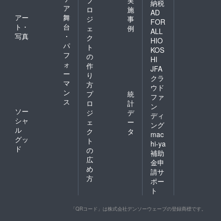
プ
実
納税
ア
ロ
施
AD
アー
舞
ジ
事
FOR
ト・
台
ェ
例
ALL
写真
・
ク
HIO
パ
ト
KOS
フ
の
HI
ォ
作
JFA
ー
り
クラ
マ
方
ウド
ン
プ
統
ファ
ス
ロ
計
ン
ソー
ジ
デ
ディ
シャ
ェ
ー
ング
ル
ク
タ
mac
グッ
ト
hi-ya
ド
の
補助
広
金申
め
請サ
方
ポー
ト
「QRコード」は株式会社デンソーウェーブの登録商標です。