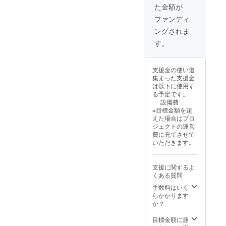
ロール
にお名
のサ
い。
前を記
た金額が
Mサイ
にお名
前を記
マーラ
載して
ズ/ 5枚
前を記
載して
ファンディ
イブ終
もよろ
・Lサイ
載して
もよろ
了後、
しい方
ングされま
ズ / 4枚
もよろ
しい方
準備が
はエン
このリ
しい方
はエン
す。
整い次
ドロー
ターン
はエン
ドロー
第、14
ルに載
には
ドロー
ルに載
日以内
せる名
【お礼
ルに載
せる名
にアー
前を、
支援金の使い道
状】が
せる名
前を、
カイブ
記載し
集まった支援金
付属し
前を、
記載し
配信用
ないで
は以下に使用す
ます。T
記載し
ないで
チケッ
ほしい
る予定です。
シャツ
ないで
ほしい
トを発
方はそ
設備費
の発送
ほしい
方はそ
送いた
の旨
※目標金額を超
時に同
方はそ
の旨
しま
を、備
えた場合はプロ
梱して
の旨
を、備
す。 こ
考欄に
ジェクトの運営
お届け
を、備
考欄に
のリ
ご入力
費に充てさせて
いたし
考欄に
ご入力
ターン
くださ
いただきます。
ます。
ご入力
くださ
には
い。 注
エン
くださ
い。 注
【お礼
意事項
ディン
い。 注
意事項
状】が
・エン
支援に関するよ
グ動画
意事項
・エン
付属し
ディン
くある質問
内のエ
・エン
ディン
ます。
グ動画
ンド
ディン
手数料はいく
グ動画
チケッ
はライ
ロール
グ動画
らかかります
はライ
ト発送
ブ本編
にお名
はライ
か？
ブ本編
時に同
に含み
前を記
ブ本編
に含み
梱して
ますの
載して
に含み
目標金額に届
ますの
お届け
でアー
もよろ