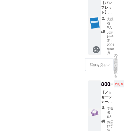
てのリ
【パン
2024『Stargazer』へご支援
盛り上げて
ターン
フレッ
いきたいと
に、本
いただきありがとうござい
ト】
リター
Higo-
いう思いを
支援
ました！今後ともHigo-Pella
ンと同
Pellaサ
者：
再確認しま
じお礼
マーラ
0人
をどうぞよろしくお願いい
した。
状が付
イブの
お届
属しま
パンフ
たします。
いよいよ11
け予
す。重
レット
定：
年目に突入
複にご
です。
2024
注意く
年09
し、多くの
このリ
こ
月
ださ
ターン
の
新入生を迎
リ
い。 エ
には
タ
ー
え部員も120
ンディ
【お礼
ン
詳細を見る
を
ング動
状】が
名を超えた
選
択
画内の
付属し
す
Higo-Pella一
る
エンド
ます。
丸となって
ロール
リター
800
円
残り3
にお名
ンの発
お届けする
前を記
送時に
【メッ
サマーライ
載して
同梱し
セージ
もよろ
ブを、ぜひ
てお届
カー
しい方
けいた
ド】 先
楽しみにし
支援
はエン
しま
着限定
者：
ていてくだ
ドロー
す。 エ
リター
6人
ルに載
ンディ
さい！
ンで
お届
せる名
ング動
す。 プ
け予
前を、
画内の
ロ
定：