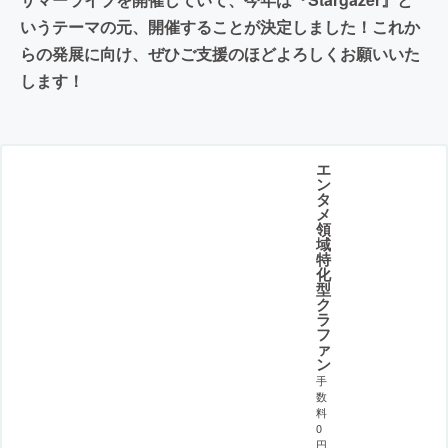
いうテーマの元、開催することが決定しました！これか
らの発展に向け、ぜひご支援のほどよろしくお願いいた
します！
エ
ン
タ
メ
領
域
特
化
型
ク
ラ
フ
ァ
ン
手
数
料
0
円