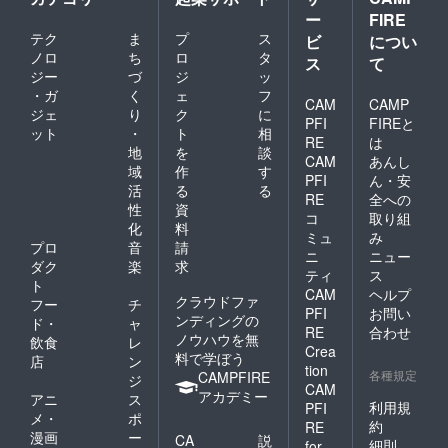
ー
FIRE
テク
ま
プ
ス
ビ
につい
ノロ
ち
ロ
タ
ス
て
ジー
づ
ジ
ッ
・ガ
く
ェ
フ
CAM
CAMP
ジェ
り
ク
に
PFI
FIREと
ット
・
ト
相
RE
は
地
を
談
CAM
あんし
域
作
す
PFI
ん・安
活
る
る
RE
全への
性
資
コ
取り組
化
料
ミュ
み
プロ
音
請
ニ
ニュー
ダク
楽
求
ティ
ス
ト
CAM
ヘルプ
クラウドファ
フー
チ
PFI
お問い
ンディングの
ド・
ャ
RE
合わせ
ノウハウを無
飲食
レ
Crea
料で学ぼう
店
ン
tion
各種規定
CAMPFIRE
ジ
CAM
アカデミー
アニ
ス
利用規
PFI
メ・
ポ
約
RE
漫画
ー
CA
説
細則
for