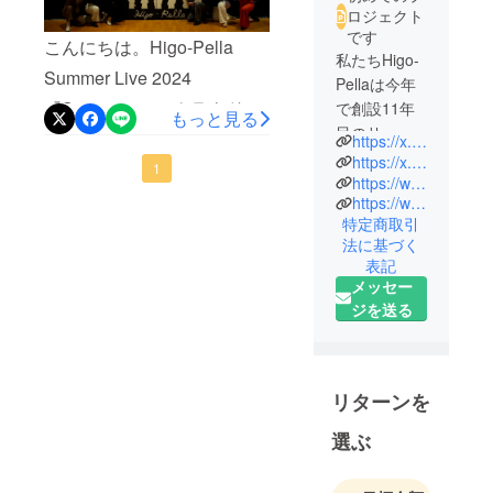
ロジェクト
です
こんにちは。Higo-Pella
私たちHigo-
Summer Live 2024
Pellaは今年
『Stargazer』のクラウド
で創設11年
もっと見る
目のサーク
ファンディングスタッフで
https://x.com/kuma_acp
ルです。
https://x.com/SL_higopella
す。この度は、プロジェク
1
6年目までは
https://www.youtube.com/channel/UCLRRtQ_sJ0JYjtr60Rp_5_g
トをご支援いただき誠にあ
https://www.instagram.com/higopella/?igshid=NTc4MTIwNjQ2YQ%3D%3D
毎月大学施
特定商取引
設内で行う
りがとうございました。遅
法に基づく
マンスリー
くなりましたが、Higo-Pella
表記
ライブに加
メッセー
Summer Live
え、夏冬に
ジを送る
2024『Stargazer』は終演致
大学外の施
設を使って
しました。皆様の支援のお
行うサーク
かげで、無事Higo-Pella
ルライブな
リターンを
Summer Live
ど活発に活
選ぶ
2024『Stargazer』を開催す
動を行って
きました。
ることができました。今回