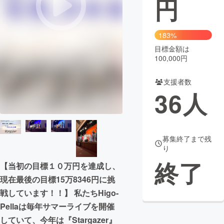
円
まちづくり・地域活性化
183%
目標金額は
CAMPFIRE for Social Good
CAMPFIRE Creation
100,000円
CAMPFIREふるさと納税
machi-ya
コミュニティ
支援者数
36
人
募集終了まで残
り
終了
【当初の目標１０万円を達成し、
現在最後の目標15万8346円に挑
戦しています！！】 私たちHigo-
Pellaは毎年サマーライブを開催
していて、今年は『Stargazer』