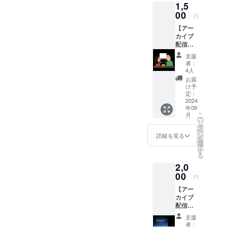
支援
1,5
に含み
しくは
ria Mio
時、必
ますの
「支援
00
久遠 花
円
ず備考
でアー
完了時
筏 ラッ
欄に
【アー
カイブ
に送ら
キー
「記載
カイブ
配信に
れる
セット
を希望
配信
も残り
メー
このリ
される
（メー
ます。
ル」を
ターン
支援
お名
ル）】
また記
確認次
には
者：
前」ま
サマー
載はお
第、受
【お礼
4人
たは
ライブ
名前の
付ス
状】が
お届
「記載
本編の
みで
タッフ
付属し
け予
を希望
アーカ
す。 ・
がチ
定：
ます。
しな
イブ配
2024
支援
ケット
メッ
年09
い」と
信をご
時、必
半券を
セージ
こ
月
ご記入
覧いた
ず備考
お渡し
の
カード
リ
くださ
だけま
欄に
いたし
タ
の発送
ー
い。
す。8月
「記載
ます。
ン
時に同
詳細を見る
を
31日の
を希望
「クラ
選
梱して
択
サマー
される
ウド
す
お届け
る
ライブ
お名
ファン
いたし
2,0
終了
前」ま
ディン
ます。
後、準
00
たは
グでチ
エン
円
備が整
「記載
ケット
ディン
【アー
い次
を希望
を購入
グ動画
カイブ
第、14
しな
した」
内のエ
配信
日以内
い」と
という
ンド
（チ
にアー
ご記入
旨を受
ロール
支援
ケッ
カイブ
くださ
付ス
にお名
者：