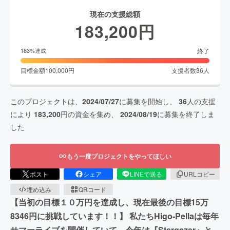
現在の支援総額
183,200
円
終了
183
%達成
目標金額
100,000
円
支援者数
36
人
このプロジェクトは、
2024/07/27
に募集を開始し、
36
人の支援
により
183,200
円の資金を集め、
2024/08/19
に募集を終了しま
した
もう一度プロジェクトをやってほしい
ポスト
シェア
LINEで送る
URLコピー
埋め込み
QRコード
【当初の目標１０万円を達成し、現在最後の目標15万
8346円に挑戦しています！！】 私たちHigo-Pellaは毎年
サマーライブを開催していて、今年は『Stargazer』と