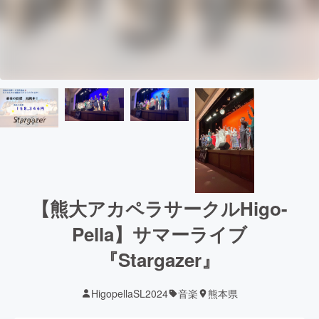
【熊大アカペラサークルHigo-
Pella】サマーライブ
『Stargazer』
HigopellaSL2024
音楽
熊本県