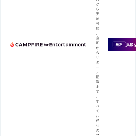
か
ら
実
施
可
能
。
企
画
掲載
無料
か
ら
リ
タ
ー
ン
配
送
ま
で
、
す
べ
て
お
任
せ
の
プ