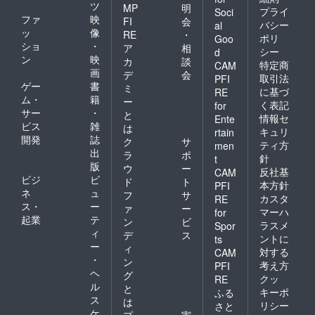
ツ
MP
明
プライ
Soci
ファ
映
FI
会
バシー
al
ッ
像
RE
・
ポリ
Goo
ショ
・
ア
相
シー
d
ン
映
カ
談
特定商
CAM
画
デ
会
取引法
PFI
ゲー
書
ミ
に基づ
RE
ム・
籍
ー
く表記
for
サー
・
と
情報セ
Ente
ビス
雑
は
キュリ
rtain
開発
誌
ク
サ
ティ方
men
出
ラ
ポ
針
t
版
ウ
ー
反社基
CAM
ビジ
ビ
ド
ト
本方針
PFI
ネ
ュ
フ
サ
カスタ
RE
ス・
ー
ァ
ー
マーハ
for
起業
テ
ン
ビ
ラスメ
Spor
ィ
デ
ス
ントに
ts
ー
ィ
対する
CAM
・
ン
考え方
PFI
ヘ
グ
クッ
RE
ル
と
キーポ
ふる
ス
は
リシー
さと
ケ