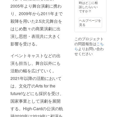
時はどこに相
2005年より舞台演劇に携わ
談したらいい
ですか？
り、2009年から2011年まで
殺陣を用いた2.5次元舞台を
ヘルプページを
見る
はじめ数々の商業演劇に出
演し思想・表現共に大きく
このプロジェクト
影響を受ける。
の問題報告は
こち
ら
よりお問い合わ
せください
イベントキャストなどの出
演も担当し、舞台以外にも
活動の幅を広げていく。
2021年以降の活動において
は、文化庁のArts for the
future!などにも採択を受け、
国家事業として演劇を展開
する。High-Cardの公演の軌
跡2020年は2019年に初演を