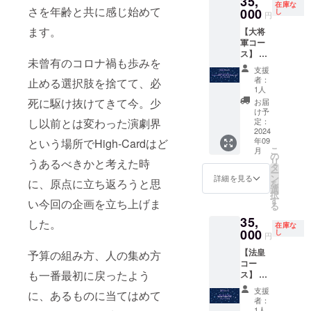
35,
在庫な
さを年齢と共に感じ始めて
藤陽
000
し
円
介・加
ます。
【大将
藤翔
軍コー
馬・吉
ス】 ・
中志
未曾有のコロナ禍も歩みを
秋の海
帆・成
支援
エンブ
海凛
者：
止める選択肢を捨てて、必
レムタ
花・飯
1人
ペスト
塚シオ
死に駆け抜けてきて今。少
お届
リー(A1
ン・窪
け予
サイズ
し以前とは変わった演劇界
田伊真)
定：
H841m
2024
・SP
年09
という場所でHigh-Cardはど
m×W59
カーテ
こ
月
4mm・
ンコー
の
リ
うあるべきかと考えた時
サイン
ル台本
タ
ー
入り／
ン
詳細を見る
に、原点に立ち返ろうと思
を
成瀬広
選
択
都・三
す
い今回の企画を立ち上げま
る
枝聖・
35,
黛凛太
した。
在庫な
郎・日
000
し
円
高千
【法皇
予算の組み方、人の集め方
彰・下
コー
釜翔) ・
も一番最初に戻ったよう
ス】 ・
SPカー
教会エ
テン
支援
に、あるものに当てはめて
ンブレ
コール
者：
ムタペ
台本
1人