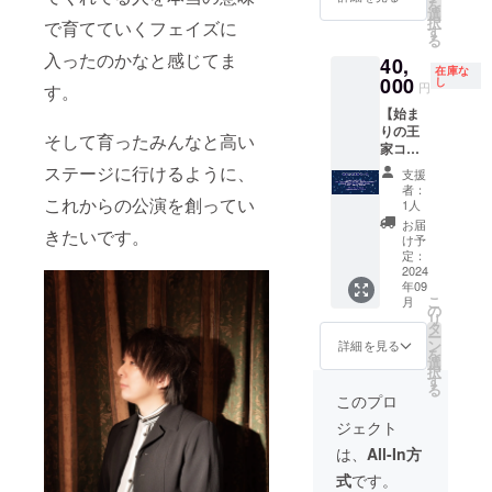
を
遠藤正
選
択
で育てていくフェイズに
志・中
す
る
野靖
入ったのかなと感じてま
40,
也・ヒ
在庫な
ダカ・
000
し
円
す。
金城柊
【始ま
哉・成
りの王
瀬広
そして育ったみんなと高い
家コー
都・飯
ス】 ・
塚シオ
ステージに行けるように、
支援
冬の海
ン・斉
者：
エンブ
これからの公演を創ってい
藤京之
1人
レムタ
介・池
お届
きたいです。
ペスト
田明日
け予
リー(A1
香・
定：
サイズ
2024
ちゃ
年09
H841m
こ・三
こ
月
m×W59
枝聖) ・
の
リ
4mm・
SPカー
タ
ー
サイン
テン
ン
詳細を見る
を
入り／
コール
選
択
永島真
台本
す
る
之介・
このプロ
影山怜
ジェクト
雄・明
日香
は、
All-In方
翔・池
式
です。
田明日