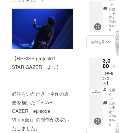
GAZER
0人
」公演
お届
パンフ
け予
レット
定：
（A5サ
2024
年09
イズ・
こ
月
24P予
の
リ
定）
タ
ー
ン
詳細を見る
を
選
択
す
る
【RERISE project01
3,0
00
STAR GAZER より】
円
【チタ
ンコー
ス】 ・
Selfish
支援
feat.
好評をいただき、今作の過
者：
shuffle
0人
去を描いた『STAR
kings楽
お届
曲
け予
GAZER episode
CD（Ar
定：
e You
2024
Virgo(仮)』の制作が決定い
年09
ready？
こ
月
/star:fr
の
たしました。
リ
ost）
タ