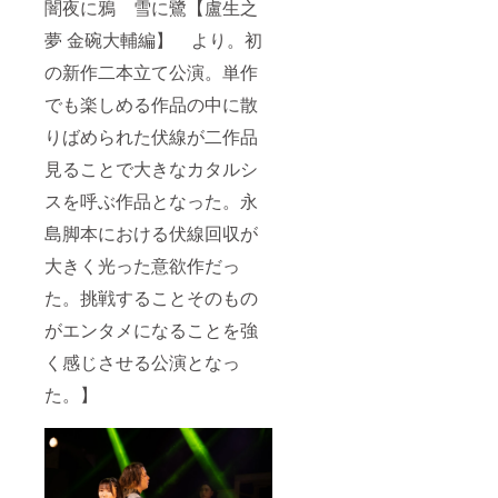
闇夜に鴉 雪に鷺【盧生之
夢 金碗大輔編】 より。初
の新作二本立て公演。単作
でも楽しめる作品の中に散
りばめられた伏線が二作品
見ることで大きなカタルシ
スを呼ぶ作品となった。永
島脚本における伏線回収が
大きく光った意欲作だっ
た。挑戦することそのもの
がエンタメになることを強
く感じさせる公演となっ
た。】