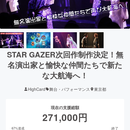
STAR GAZER次回作制作決定！無
名演出家と愉快な仲間たちで新た
な大航海へ！
HighCard
舞台・パフォーマンス
東京都
現在の支援総額
271,000
円
終了
67
%達成