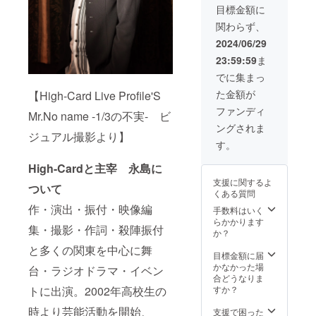
香・成
目標金額に
瀬広
関わらず、
都・飯
塚シオ
2024/06/29
ン・小
23:59:59
ま
山田雅
貴・三
でに集まっ
枝聖・
た金額が
【High-Card Live Profile'S
片桐神
奈・遠
ファンディ
Mr.No name -1/3の不実- ビ
藤正
ングされま
志・窪
ジュアル撮影より】
田伊真)
す。
・SP
カーテ
High-Cardと主宰 永島に
ンコー
支援に関するよ
ル台本
ついて
くある質問
(永島真
作・演出・振付・映像編
之介使
手数料はいく
用／サ
らかかります
集・撮影・作詞・殺陣振付
イン入
か？
り)
と多くの関東を中心に舞
目標金額に届
かなかった場
台・ラジオドラマ・イベン
合どうなりま
トに出演。2002年高校生の
すか？
時より芸能活動を開始、
支援で困った