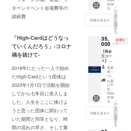
H841m
Selfish
年09
m×W59
feat.
ターンイベント会場費等の
こ
月
4mm・
shuffle
の
リ
サイン
kings楽
タ
諸経費
ー
入り／
曲
ン
詳細を見る
を
小山田
CD（Ar
選
択
雅貴・
e You
す
る
迎悠
ready？
「High-Cardはどうなっ
35,
斗・片
/star:fr
在庫な
桐神
000
ost）
し
円
ていくんだろう」-コロナ
奈・木
【商会
条且
禍を抜けて-
王コー
行・廣
ス】 ・
瀬智
夏の海
悠・斉
2018年にたった一人で始め
支援
エンブ
藤京之
者：
レムタ
介) ・
たHigh-Cardという団体は
1人
ペスト
SPカー
お届
リー(A1
2023年1月1日で活動を開始
テン
け予
サイズ
コール
定：
してから七年目に突入しま
H841m
2024
台本
年09
m×W59
した。人生をここに捧げよ
こ
月
4mm・
の
リ
サイン
タ
うと思った団体に関わって
ー
入り／
ン
詳細を見る
を
池田明
選
いた期間と同等となり、時
択
日香・
す
る
ちゃ
間の流れの早さ、そして重
こ・佐