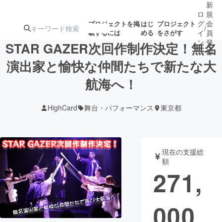
新
ロ
規
グ
会
プロジェクトを掲
はじ
プロジェクト
/
載するには
める
をさがす
イ
員
ン
登
STAR GAZER次回作制作決定！無名
録
演出家と愉快な仲間たちで新たな大
航海へ！
人気のプロ
注目のリ
注目の新着プロ
募集終了が近いプ
もうすぐ公開
ジェクト
ターン
ジェクト
ロジェクト
されます
HighCard
舞台・パフォーマンス
東京都
アート・写真
音楽
現在の支援総
テクノロジー・ガジェット
ゲーム・サ
額
271,
映像・映画
書籍・雑誌
000
ビジネス・起業
チャレンジ