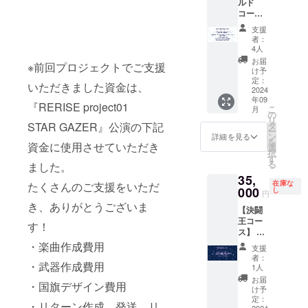
ルド
/star:fr
コー
ost）
ス】 ・
支援
「STAR
者：
GAZER
4人
」公演
お届
※前回プロジェクトでご支援
パンフ
け予
レット
定：
いただきました資金は、
（A5サ
2024
年09
イズ・
『RERISE project01
こ
月
24P予
の
リ
定） ・
STAR GAZER』公演の下記
タ
ー
CF限定
ン
詳細を見る
を
資金に使用させていただき
グルー
選
択
プ
す
る
ました。
ショッ
35,
トブロ
在庫な
たくさんのご支援をいただ
マイド
000
し
円
コンプ
き、ありがとうございま
【決闘
リート
王コー
セット
す！
ス】 ・
（6種・
春の海
各1枚）
・楽曲作成費用
支援
エンブ
・
者：
・武器作成費用
レムタ
「STAR
1人
ペスト
GAZER
お届
・国旗デザイン費用
リー(A1
」台本
け予
サイズ
・
定：
・リターン作成、発送、リ
2024