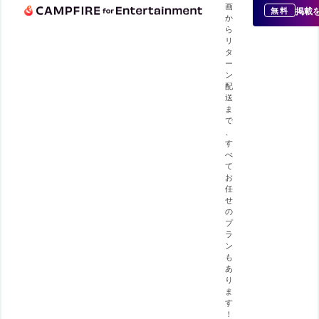
画
掲載
無料
か
ら
リ
タ
ー
ン
配
送
ま
で
、
す
べ
て
お
任
せ
の
プ
ラ
ン
も
あ
り
ま
す
！