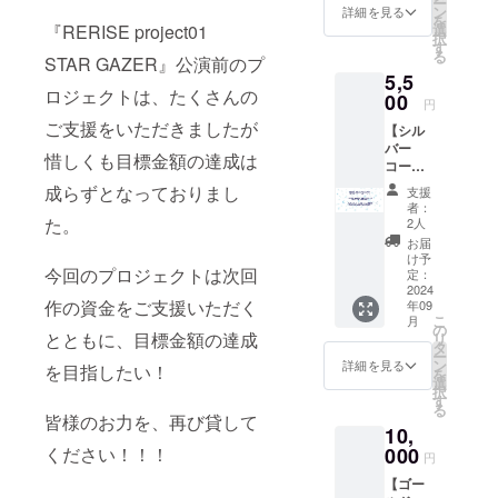
ー
ン
詳細を見る
を
『RERISE project01
選
択
す
る
STAR GAZER』公演前のプ
5,5
ロジェクトは、たくさんの
00
円
ご支援をいただきましたが
【シル
バー
惜しくも目標金額の達成は
コー
ス】 ・
成らずとなっておりまし
支援
「STAR
者：
GAZER
た。
2人
」公演
お届
パンフ
け予
今回のプロジェクトは次回
レット
定：
（A5サ
2024
作の資金をご支援いただく
年09
イズ・
こ
月
24P予
の
とともに、目標金額の達成
リ
定） ・
タ
ー
Selfish
ン
詳細を見る
を目指したい！
を
feat.
選
択
shuffle
す
る
kings楽
皆様のお力を、再び貸して
10,
曲
CD（Ar
ください！！！
000
円
e You
【ゴー
ready？