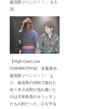
巌流島リベンジ！！-」を上
演。
【High-Card Live
CHEMISTRY02 多重露光-
巌流島リベンジ！！- よ
り。巌流島の決戦で敗れた
佐々木小次郎が流れ着いた
のは天草島原のキリシタン
たちの村だった。心を守る