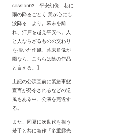
session03 平安幻像 巷に
雨の降るごとく 我が心にも
涙降る より。幕末を離
れ、江戸を越え平安へ。人
と人ならざるものの交わり
を描いた作風。幕末群像が
陽なら、こちらは陰の作品
と言える。】
上記の公演直前に緊急事態
宣言が発令されるなどの逆
風もある中、公演を完遂す
る。
また、同夏に次世代を担う
若手と共に新作「多重露光-