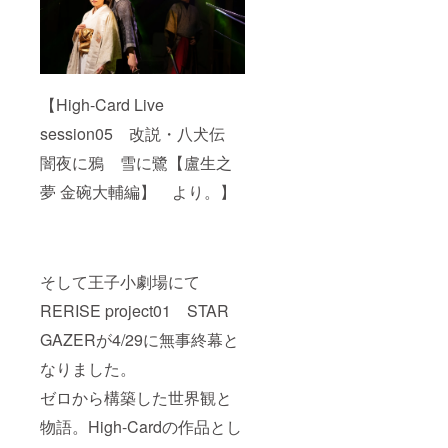
【High-Card Live
session05 改説・八犬伝
闇夜に鴉 雪に鷺【盧生之
夢 金碗大輔編】 より。】
そして王子小劇場にて
RERISE project01 STAR
GAZERが4/29に無事終幕と
なりました。
ゼロから構築した世界観と
物語。High-Cardの作品とし