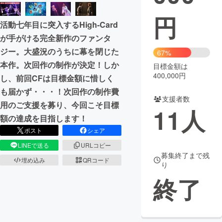
円
まちづくり・地域活性化
活動七年目に突入するHigh-Card
が手がける完全新作のファンタ
CAMPFIRE for Social Good
CAMPFIRE Creation
ジー。大盛況のうちに幕を閉じた
67%
CAMPFIREふるさと納税
machi-ya
コミュニティ
本作。次回作の制作が決定！しか
目標金額は
400,000円
し、前回CFは目標金額に惜しく
も届かず・・・！次回作の制作費
支援者数
用のご支援を募り、今回こそ目標
11
人
額の達成を目指します！
ポスト
シェア
LINEで送る
URLコピー
募集終了まで残
埋め込み
QRコード
り
終了