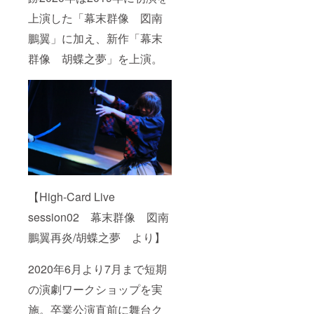
上演した「幕末群像 図南
鵬翼」に加え、新作「幕末
群像 胡蝶之夢」を上演。
【High-Card Live
session02 幕末群像 図南
鵬翼再炎/胡蝶之夢 より】
2020年6月より7月まで短期
の演劇ワークショップを実
施。卒業公演直前に舞台ク