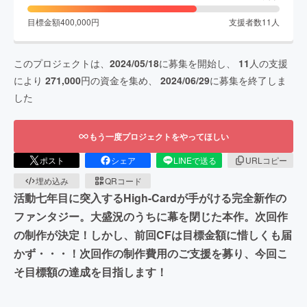
目標金額
400,000
円
支援者数
11
人
このプロジェクトは、
2024/05/18
に募集を開始し、
11
人の支援
により
271,000
円の資金を集め、
2024/06/29
に募集を終了しま
した
もう一度プロジェクトをやってほしい
ポスト
シェア
LINEで送る
URLコピー
埋め込み
QRコード
活動七年目に突入するHigh-Cardが手がける完全新作の
ファンタジー。大盛況のうちに幕を閉じた本作。次回作
の制作が決定！しかし、前回CFは目標金額に惜しくも届
かず・・・！次回作の制作費用のご支援を募り、今回こ
そ目標額の達成を目指します！