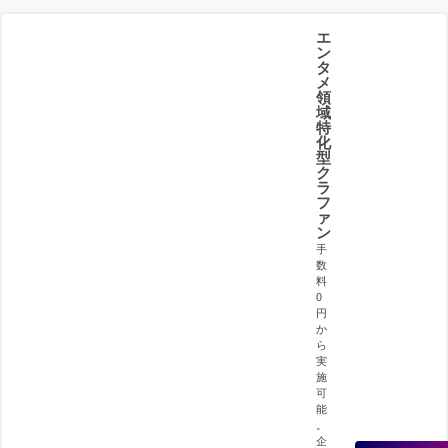
エ
ン
タ
メ
領
域
特
化
型
ク
ラ
フ
ァ
ン
手
数
料
0
円
か
ら
実
施
可
能
。
企