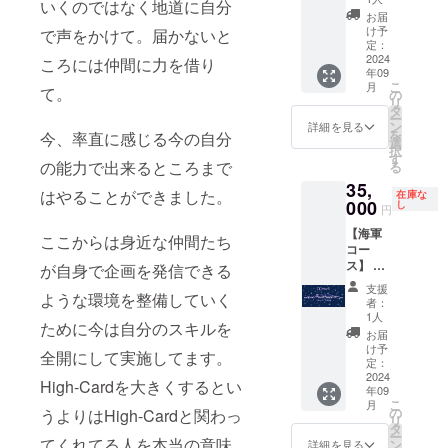
いくのではなく地道に自分
スト
お届
リー(A1
け予
で声をかけて。届かないと
サイズ
定：
H841m
2024
ころには仲間に力を借り
年09
m×W59
こ
月
て。
4mm・
の
リ
サイン
タ
ー
入り／
ン
詳細を見る
を
今、率直に感じる今の自分
影山怜
選
択
雄・明
す
の能力で出来るところまで
る
日香
35,
翔・池
はやることができました。
在庫な
田明日
000
し
円
香・小
【海軍
山田雅
ここからは身近な仲間たち
コー
貴・三
ス】 ・
枝聖) ・
が自身で企画を発信できる
海軍エ
SPカー
支援
ような環境を整備していく
ンブレ
テン
者：
ムタペ
コール
1人
ために今は自分のスキルを
スト
台本
お届
リー(A1
け予
全開にして実施してます。
サイズ
定：
H841m
2024
High-Cardを大きくするとい
年09
m×W59
こ
月
4mm・
の
うよりはHigh-Cardと関わっ
リ
サイン
タ
ー
入り／
てくれてる人を本当の意味
ン
詳細を見る