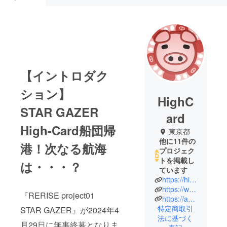
【イントロダク
ション】
HighC
STAR GAZER
ard
High-Card船団帰
東京都
他に11件の
港！次なる航海
プロジェク
トを掲載し
は・・・？
ています
https://highcard2018.wixsite.com/mysite
https://www.youtube.com/channel/UCJ8_jSB6ITXx3aDGeYlzdPg
『RERISE project01
https://ameblo.jp/highcard2018/
特定商取引
STAR GAZER』が2024年4
法に基づく
月29日に無事終幕となりま