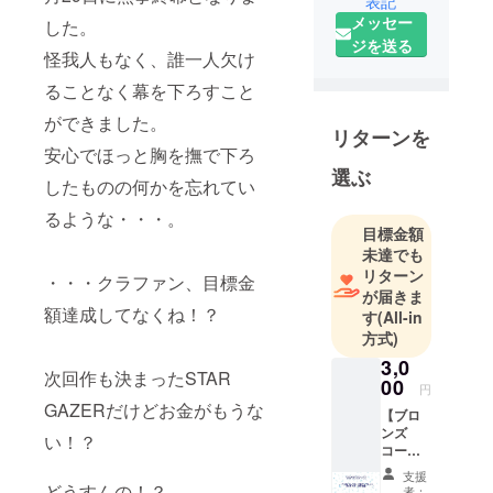
表記
メッセー
した。
ジを送る
怪我人もなく、誰一人欠け
ることなく幕を下ろすこと
ができました。
リターンを
安心でほっと胸を撫で下ろ
選ぶ
したものの何かを忘れてい
るような・・・。
目標金額
未達でも
リターン
・・・クラファン、目標金
が届きま
額達成してなくね！？
す
(All-in
方式)
3,0
次回作も決まったSTAR
00
円
GAZERだけどお金がもうな
【ブロ
ンズ
い！？
コー
ス】 ・
支援
「STAR
どうすんの！？
者：