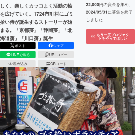
22,000
円の資金を集め、
しく、楽しくカッコよく活動の輪
2024/05/31
に募集を終了
を広げていく。1724市町村にゴミ
しました
拾い侍が誕生するストーリーが始
まる。「京都藩」「静岡藩」「北
もう一度プロジェク
海道藩」「川口藩」誕生
トをやってほしい
ポスト
シェア
LINEで送る
URLコピー
埋め込み
QRコード