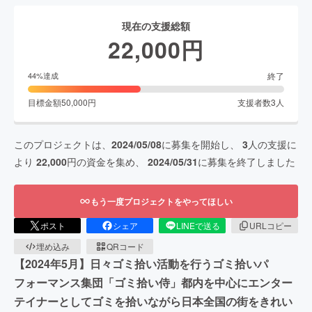
現在の支援総額
22,000
円
終了
44
%達成
目標金額
50,000
円
支援者数
3
人
このプロジェクトは、
2024/05/08
に募集を開始し、
3
人の支援に
より
22,000
円の資金を集め、
2024/05/31
に募集を終了しました
もう一度プロジェクトをやってほしい
ポスト
シェア
LINEで送る
URLコピー
埋め込み
QRコード
【2024年5月】日々ゴミ拾い活動を行うゴミ拾いパ
フォーマンス集団「ゴミ拾い侍」都内を中心にエンター
テイナーとしてゴミを拾いながら日本全国の街をきれい