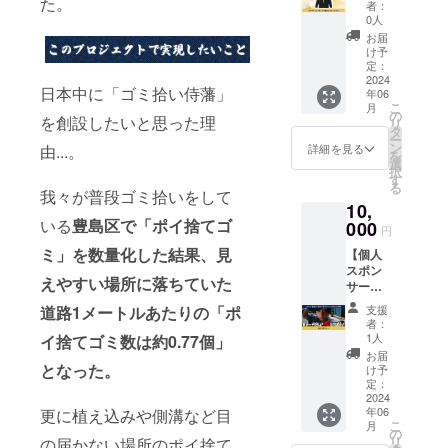
グ限定
た。
あなた
きなが
者：
て、ご
ゴミ拾
の周り
らゴミ
0人
支援頂
い侍ロ
で仲間
拾いを
お届
けます
ングT
を増や
して、
け予
と大変
シャ
してく
定：
あなた
嬉しい
ツ】
2024
ださ
の周り
です。
日本中に「ゴミ拾い侍藩」
年06
「ゴミ
い！ 素
で仲間
こ
月
拾い
材：綿
の
を増や
を創設したいと思った理
リ
侍」ク
100% ※
タ
してく
ー
ラウド
送料込
ン
ださ
詳細を見る
由...。
を
ファン
みのお
選
い！ 素
択
ディン
値段で
す
材：綿
る
グオリ
我々が普段ゴミ拾いをして
す。
100％
10,
ジナル
※「オプ
サイ
いる
豊島区で「ポイ捨てゴ
のロン
000
ショ
ズ：横
円
グTシャ
ン」で
約85㎝×
ミ」を数量化した結果、見
【個人
ツで
サイズ
縦約34
スポン
す。 こ
をお選
㎝ ※毎
えやすい場所に落ちていた
サー
れを着
びくだ
週水曜
（TikTo
てゴミ
さい。
日と日
道路1メートルあたりの「ポ
支援
k動画に
拾いを
曜日の
者：
「後藤
して、
1人
イ捨てゴミ数は約0.77個」
10:00〜
一機
あなた
16:00
お届
（ゴミ
となった。
の周り
け予
に、豊
拾い
で仲間
定：
島区池
侍）」
2024
を増や
袋、下
年06
更に植え込みや側溝など目
が直筆
してく
北沢を
こ
月
で書い
ださ
の
中心に
リ
の届かない場所のポイ捨て
たお名