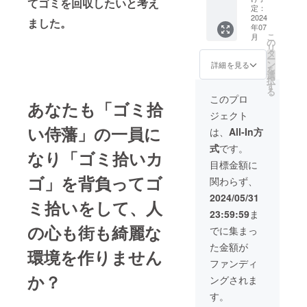
てゴミを回収したいと考え
と、
ミ拾い
ます。
定：
ミ拾い
チーム
侍がパ
2024
＊動画
侍
ました。
年07
名を記
フォー
最後に
TikTok
こ
月
入いた
マンス
出てく
の
アカウ
リ
しま
をしま
る書を
タ
ントで
ー
す。 あ
す！ そ
参考に
ン
の公開
詳細を見る
を
なたの
の様子
されて
選
★支援
択
ゴミ拾
を撮影
くださ
す
時、必
る
い侍藩
した動
い。 参
ず備考
このプロ
あなたも「ゴミ拾
となる
画を
考動画
欄に掲
ジェクト
地域を
TikTok
https://
載を希
『市町
にアッ
い侍藩」の一員に
youtu.b
望され
は、
All-In方
村』で
プしま
e/g5eT
るお名
式
です。
備考欄
す。 日
DdAth1
前をご
なり「ゴミ拾いカ
に記入
本国
Y ・収
記入く
目標金額に
お願い
内、ど
録時
ださ
ゴ」を背負ってゴ
関わらず、
しま
こへで
間：約1
い。 ※
す。
もかけ
分 ・
掲載期
2024/05/31
ミ拾いをして、人
注）同
つけま
提供方
間は
23:59:59
ま
じ市町
す！ ※
法：ゴ
TikTok
村がい
日程は
の心も街も綺麗な
ミ拾い
で動画
でに集まっ
らした
別途お
侍
をアッ
た金額が
場合
打合せ
TikTok
プ後、
環境を作りません
は、先
させて
アカウ
2024年
ファンディ
行順と
いただ
ントで
6月1日
か？
ングされま
なり、
きま
の公開
から
こちら
す。 ※
※掲
2025年
す。
から近
池袋か
載する
6月1日