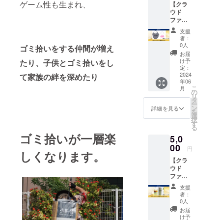
ゲーム性も生まれ、
【クラ
スで人々を
て、お
ウド
名前を
魅了し、時
ファン
掲載さ
には東京の
ディン
せてい
支援
グ限定
ただき
街中のみな
者：
ゴミ拾
ます。
0人
ゴミ拾いをする仲間が増え
らず各地
い侍エ
掲載期
お届
方・イベン
コバッ
間2024
け予
たり、子供とゴミ拾いをし
ク】
年6月1
定：
トでも披露
「ゴミ
2024
て家族の絆を深めたり
日から
していま
年06
拾い
2025年
こ
月
侍」オ
す。
6月1日
の
リ
リジナ
まで。
タ
ー
ルのエ
１）掲
ン
詳細を見る
を
コバッ
載する
選
択
クで
お名前
す
る
す。 素
（文字
ゴミ拾いが一層楽
5,0
材：再
のみ）
生コッ
00
★支援
円
しくなります。
トン 容
時、必
【クラ
量：18L
ず備考
ウド
※送料込
欄に掲
ファン
みのお
載を希
ディン
値段で
望され
支援
グ限定
す。
るお名
者：
ゴミ拾
前をご
0人
い侍タ
記入く
お届
ンブ
ださ
け予