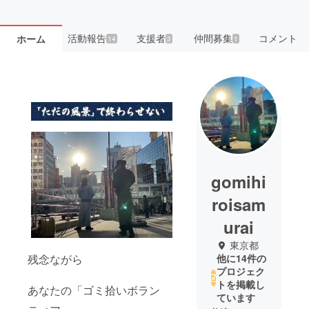
活動報告
支援者
仲間募集
コメント
ホーム
14
3
1
gomihi
roisam
urai
東京都
残念ながら
他に14件の
プロジェク
トを掲載し
あなたの「ゴミ拾いボラン
ています