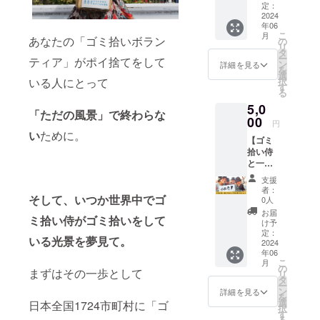
ラー】
定：
い。
「ゴミ
2024
２）
年06
拾い
メッ
こ
月
侍」オ
あなたの「ゴミ拾いボラン
の
セージ
リ
リジナ
タ
ゴミ拾
ー
ティア」がポイ捨てをして
ルのタ
ン
い侍へ
詳細を見る
を
ンブ
選
の応援
いる人にとって
択
ラーで
す
メッ
る
す。 素
セージ
5,0
材：ス
や 日頃
「ただの風景」で終わらな
テンレ
00
ゴミ問
円
ス 色：
題に対
い
ために。
【ゴミ
シル
しての
拾い侍
バー 容
メッ
と一緒
量：
セージ
にゴミ
380ml ※
をお願
支援
拾い＋
送料込
いいた
者：
ゴミ拾
そして、いつか世界中でゴ
みのお
0人
しま
い侍タ
値段で
す。 こ
お届
ミ拾い侍がゴミ拾いをして
オル
す。
け予
ちらの
（ゴミ
定：
ホーム
いる光景を夢見て。
拾い参
2024
ページ
年06
加時に
に掲載
こ
月
手渡し
の
いたし
まずはその一歩として
リ
いたし
タ
ます。
ー
ま
ン
詳細を見る
https://
を
す）】
選
日本全国1724市町村に「ゴ
gomihir
択
ゴミ拾
す
oi-
る