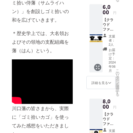
い侍が
ミ拾い侍藩（サムライハ
samura
6,0
あなた
i.com ※
ン）」を創設しゴミ拾いの
をお待
00
掲載方
円
ちして
法：文
和を広げていきます。
【クラ
いま
字のみ
ウド
す！！
♢上乗
ファン
・「ゴ
せ支援
＊歴史学上では、大名領お
ディン
ミ拾い
※ご支援
支援
グ限定
侍」の
者：
よびその領地の支配組織を
をして
ゴミ拾
普段の
2人
いただ
い侍T
ゴミ拾
藩（はん）という。
お届
く際
シャ
い活動
け予
に、ど
ツ】
に参加
定：
のリ
「ゴミ
2024
できま
ターン
年06
拾い
す。 ・
も『上
こ
月
侍」ク
「ゴミ
の
乗せ支
リ
ラウド
拾い
タ
援』を
ー
ファン
侍」オ
ン
詳細を見る
するこ
を
ディン
リジナ
選
とがで
択
グオリ
ルのタ
す
きま
る
ジナル
オルで
す。 ご
8,0
のTシャ
す。 ・
都合が
ツで
00
写真の
円
川口藩の皆さまから、実際
よろし
す。 こ
タオル
ければ
【クラ
れを着
デザイ
に「ゴミ拾いカゴ」を使っ
リター
ウド
てゴミ
ン。 タ
ンの額
ファン
拾いを
てみた感想をいただきまし
オルで
に上乗
ディン
して、
汗を拭
支援
せし