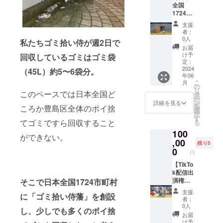
びくだ
開催日
全国
なれる
す。 後
さい。
と集合
1724市
権利で
藤一機
場所を
町村ゴ
す。あ
が想い
支援
お知ら
ミ拾い
なたの
を込め
者：
せする
侍藩に
企業名
て書道
0人
私たちゴミ拾い侍が
週2日で
申し込
任命 ＋
を動画
で書か
お届
み
ゴミ拾
内でPR
せてい
け予
回収しているゴミはゴミ袋
フォー
いカゴ
できま
定：
ただき
ムをお
（ゴミ
2024
す。 動
（45L）約5〜6袋分。
ます。
送りい
年06
拾い侍
画のエ
＊動画
たしま
こ
月
のロ
ンド
の
最後に
す。参
リ
このペースでは日本全国ど
ゴ・
ロール
タ
出てく
加でき
ー
チーム
に支援
ン
る書を
詳細を見る
る日程
を
ころか豊島区全体のポイ捨
名を記
者さま
選
参考に
を選択
択
載）】
として
す
されて
てゴミですら回収すること
いただ
る
ゴミ拾
企業名
くださ
き当
100
い侍藩
を掲載
い。 参
ができない。
日、ご
として
,00
させて
考動画
残り5
参加く
ゴミ拾
いただ
0
https://
円
ださ
い活動
きま
youtu.b
い。
に参加
【TikTo
す。 後
e/g5eT
してい
k配信出
藤一機
DdAth1
ただき
演権】
そこで日本全国1724市町村
が想い
Y ・収
ます。
あなた
を込め
録時
支援
に「ゴミ拾い侍藩」を創設
カゴに
のお店
て書道
間：約1
者：
はゴミ
や会社
で書か
分 ・
0人
し、少しでも多くのポイ捨
拾い侍
の周辺
せてい
提供方
お届
のロゴ
で、ゴ
ただき
法：ゴ
け予