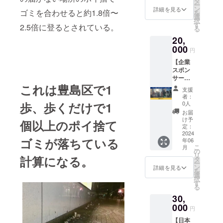
い！ カ
タ
この活
ー
前を掲
ラーは
ン
詳細を見る
動を世
ゴミを合わせると約1.8倍〜
を
載・１
ブラッ
選
界中に
択
本）】
クのみ
す
2.5倍に登るとされている。
広める
る
ゴミ拾
です。
為にゴ
20,
い侍の
生地の
ミ拾い
個人ス
000
重さ：
をして
円
ポン
285g/m
いま
【企業
サーに
2(8.4oz)
す。こ
スポン
なれる
裏毛
ちらに
サー
権利で
素材の
ご参加
これは豊島区で1
（TikTo
す。 あ
混率：
くださ
支援
k動画に
なたの
杢グ
者：
い。現
「後藤
お名前
歩、歩くだけで1
レー：
0人
地まで
一機
を動画
綿
お届
の交通
（ゴミ
内でPR
93％
け予
個以上のポイ捨て
費はご
拾い
できま
定：
ポリエ
負担い
侍）」
2024
す。 動
ステル
ただき
ゴミが落ちている
年06
が直筆
画のエ
7％ ※送
ます。
こ
月
で書い
ンド
の
料込み
注意）
リ
計算になる。
た企業
ロール
タ
のお値
参加日
ー
名掲
に支援
ン
段で
詳細を見る
を選択
を
載・1
者さま
選
す。
いただ
択
本）】
として
す
※「オプ
きま
る
ゴミ拾
お名前
ショ
す。こ
30,
い侍の
を掲載
ン」で
ちらか
企業ス
000
させて
サイズ
円
らメー
ポン
いただ
をお選
ルにて
【日本
サーに
きま