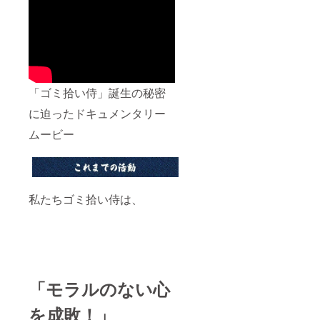
46cm×
幅約
41cm×
奥行約
32cm
容量:約
58L ※天
然素材
「ゴミ拾い侍」誕生の秘密
竹を一
つ一つ
に迫ったドキュメンタリー
手編み
で制作
ムービー
してい
る為、
サイズ
には
±3cm程
私たちゴミ拾い侍は、
度の誤
差があ
る場合
がござ
いま
す。
「モラルのない心
を成敗！」