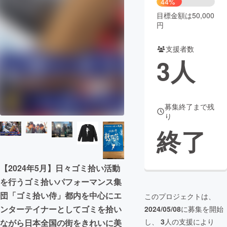
44%
目標金額は50,000
まちづくり・地域活性化
円
支援者数
CAMPFIRE for Social Good
CAMPFIRE Creation
3
人
CAMPFIREふるさと納税
machi-ya
コミュニティ
募集終了まで残
り
終了
【2024年5月】日々ゴミ拾い活動
を行うゴミ拾いパフォーマンス集
団「ゴミ拾い侍」都内を中心にエ
このプロジェクトは、
ンターテイナーとしてゴミを拾い
2024/05/08
に募集を開始
し、
3
人の支援により
ながら日本全国の街をきれいに美