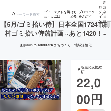
新
ロ
規
グ
会
プロジェクトを掲
はじ
プロジェクト
/
載するには
める
をさがす
イ
員
ン
登
【5月/ゴミ拾い侍】日本全国1724市町
録
村ゴミ拾い侍藩計画 ~あと1420！~
人気のプロ
注目のリ
注目の新着プロ
募集終了が近いプ
もうすぐ公開
gomihiroisamurai
まちづくり・地域活性化
ジェクト
ターン
ジェクト
ロジェクト
されます
アート・写真
音楽
現在の支援総
額
22,0
テクノロジー・ガジェット
ゲーム・サ
00
円
映像・映画
書籍・雑誌
ビジネス・起業
チャレンジ