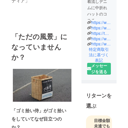
ティア」
着流しデニ
ムに中折れ
ハットのコ
スチューム
https://www.gomihiroi-samurai.com/
を身にまと
https://www.tiktok.com/@gomihiroisamurai/
い、火ばさ
https://twitter.com/jidaigumi_tokyo?s=21
「ただの風景」に
https://www.instagram.com/p/Btx3e2hAxwa/
み、ほうき
https://www.youtube.com/channel/UC6tDdB-pldxRnuGGg5vY8iA
なっていません
を帯刀し、
特定商取引
火ばさみを2
法に基づく
か？
つ使った二
表記
刀流で路上
メッセー
のゴミ拾い
ジを送る
＆チャンバ
ラパフォー
マンスを行
リターンを
う。
選ぶ
現在は毎週
「ゴミ拾い侍」がゴミ拾い
水曜日と日
をしていてなぜ目立つの
目標金額
曜日の週に
未達でも
か？
２回、池袋