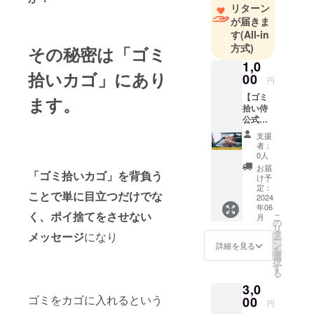
リターン
を中心に活
が届きま
動してお
す
(All-in
り、3R (リサ
方式)
その秘密は「ゴミ
イクル・リ
1,0
拾いカゴ」にあり
ユース・リ
00
円
デュース)を
【ゴミ
ます。
推進する環
拾い侍
公式
境省Re-style
ホーム
サポーター
支援
ページ
者：
に就任。
にあな
0人
たのお
お届
「ゴミ拾いカゴ」を背負う
名前と
け予
殺陣（た
一言
定：
ことで単に目立つだけでな
て）と呼ば
メッ
2024
年06
セージ
れる本格的
く、ポイ捨てをさせない
こ
月
を掲
の
なチャンバ
リ
載】 ゴ
タ
メッセージ
になり
ー
ミ拾い
ラアクショ
ン
詳細を見る
を
侍公式
選
ンに、歌と
択
ホーム
す
る
踊りを組み
ページ
3,0
に私た
込んだパ
ゴミをカゴに入れるという
ちの仲
00
円
フォーマン
間とし