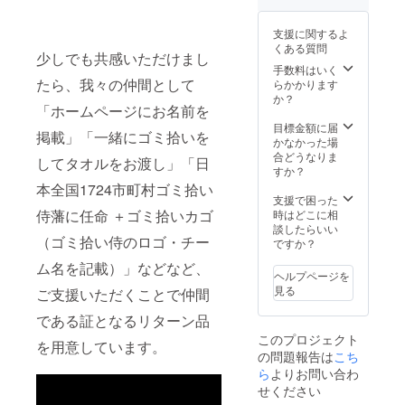
郊の市
らの交
企業名
まで。
区町村
通費（3
を備考
支援に関するよ
ゴミ拾
名分）
欄にご
くある質問
い侍藩
は別
記入く
少しでも共感いただけまし
をお願
途、支
ださ
手数料はいく
いする
援者さ
たら、我々の仲間として
い。 ※
らかかります
ご連絡
まのご
掲載期
か？
「ホームページにお名前を
メール
負担と
間は
をお送
なりま
TikTok
目標金額に届
掲載」「一緒にゴミ拾いを
りさせ
す。
で動画
かなかった場
ていた
※2024
をアッ
合どうなりま
してタオルをお渡し」「日
だきま
年6月30
プ後、
すか？
す。 こ
日から1
2024年
本全国1724市町村ゴミ拾い
ちらご
年以内
6月1日
支援で困った
了承の
にご依
侍藩に任命 ＋ゴミ拾いカゴ
から
時はどこに相
上リ
頼くだ
2025年
談したらいい
（ゴミ拾い侍のロゴ・チー
ターン
さい
6月1日
ですか？
購入を
まで。
ム名を記載）」などなど、
お願い
ヘルプページを
いたし
見る
ご支援いただくことで仲間
ます。
トング
である証となるリターン品
は同梱
このプロジェクト
いたし
を用意しています。
の問題報告は
こち
ませ
ん。 サ
ら
よりお問い合わ
イズ:高
せください
さ約