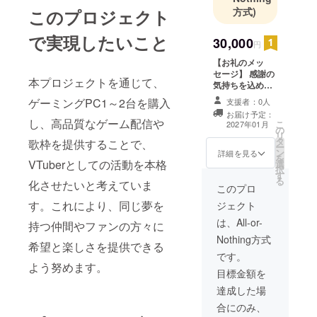
方式)
このプロジェクト
で実現したいこと
30,000
円
【お礼のメッ
セージ】 感謝の
本プロジェクトを通じて、
気持ちを込め
て、お礼のメッ
ゲーミングPC1～2台を購入
支援者：0人
セージをお送り
お届け予定：
します。
し、高品質なゲーム配信や
こ
2027年01月
の
リ
タ
歌枠を提供することで、
ー
ン
詳細を見る
を
VTuberとしての活動を本格
選
択
す
る
化させたいと考えていま
このプロ
す。これにより、同じ夢を
ジェクト
は、All-or-
持つ仲間やファンの方々に
Nothing方式
希望と楽しさを提供できる
です。
よう努めます。
目標金額を
達成した場
合にのみ、