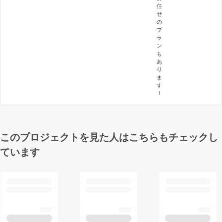
任
せ
の
プ
ラ
ン
も
あ
り
ま
す
！
このプロジェクトを見た人はこちらもチェックし
ています