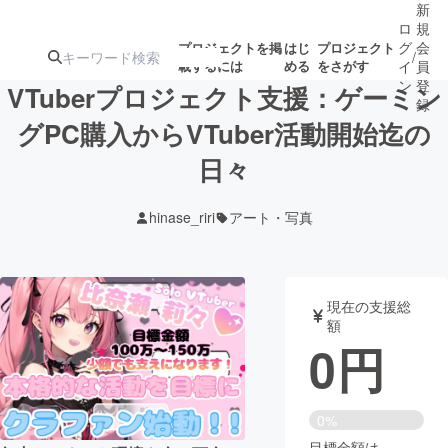
新
ロ
規
グ
会
プロジェクトを掲
はじ
プロジェクト
/
載するには
める
をさがす
イ
員
ン
登
VTuberプロジェクト支援：ゲーミン
録
グPC購入からVTuber活動開始迄の
日々
人気のプロ
注目のリ
注目の新着プロ
募集終了が近いプ
もうすぐ公開
ジェクト
ターン
ジェクト
ロジェクト
されます
hinase_riri
アート・写真
アート・写真
音楽
現在の支援総
テクノロジー・ガジェット
ゲーム・サ
額
0
円
映像・映画
書籍・雑誌
0%
ビジネス・起業
チャレンジ
目標金額は