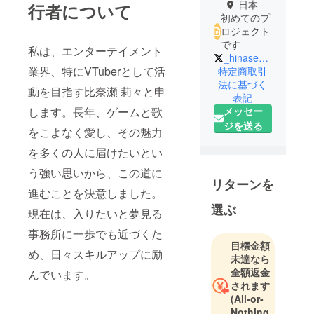
日本
行者について
初めてのプ
ロジェクト
です
私は、エンターテイメント
_hinasechan_
業界、特にVTuberとして活
特定商取引
法に基づく
動を目指す比奈瀬 莉々と申
表記
メッセー
します。長年、ゲームと歌
ジを送る
をこよなく愛し、その魅力
を多くの人に届けたいとい
う強い思いから、この道に
リターンを
進むことを決意しました。
選ぶ
現在は、入りたいと夢見る
事務所に一歩でも近づくた
目標金額
め、日々スキルアップに励
未達なら
全額返金
んでいます。
されます
(All-or-
Nothing