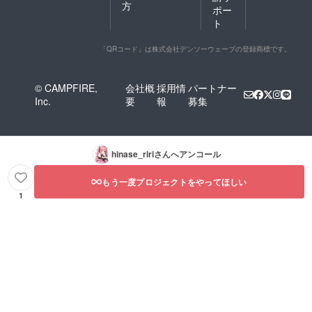
方
ポー
ト
「QRコード」は株式会社デンソーウェーブの登録商標です。
© CAMPFIRE,
会社概
採用情
パートナー
Inc.
要
報
募集
hinase_riri
さんへアンコール
もう一度プロジェクトをやってほしい
1