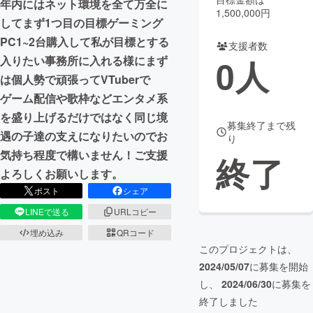
年内にはネット環境を全て万全に
1,500,000円
してまず1つ目の目標ゲーミング
まちづくり・地域活性化
PC1~2台購入して私が目標とする
支援者数
0
人
入りたい事務所に入れる様にまず
CAMPFIRE for Social Good
CAMPFIRE Creation
は個人勢で頑張ってVTuberで
CAMPFIREふるさと納税
machi-ya
コミュニティ
ゲーム配信や歌枠などエンタメ系
を盛り上げるだけではなく同じ境
募集終了まで残
遇の子達の支えになりたいのでお
り
気持ち程度で構いません！ご支援
終了
よろしくお願いします。
ポスト
シェア
LINEで送る
URLコピー
埋め込み
QRコード
このプロジェクトは、
2024/05/07
に募集を開始
し、
2024/06/30
に募集を
終了しました