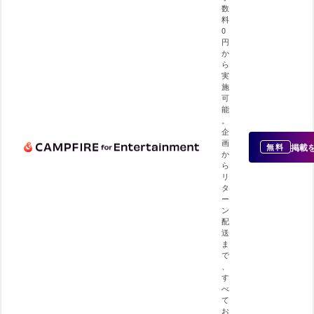
数
料
0
円
か
ら
実
施
可
能
。
企
画
掲載
無料
か
ら
リ
タ
ー
ン
配
送
ま
で
、
す
べ
て
お