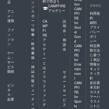
料で学ぼう
店
ン
tion
各種規定
CAMPFIRE
ジ
CAM
アカデミー
アニ
ス
利用規
PFI
メ・
ポ
約
RE
漫画
ー
CA
説
細則
for
ツ
MP
明
プライ
Soci
ファ
映
FI
会
バシー
al
ッ
像
RE
・
ポリ
Goo
ショ
・
ア
相
シー
d
ン
映
カ
談
特定商
CAM
画
デ
会
取引法
PFI
ゲー
書
ミ
に基づ
RE
ム・
籍
ー
く表記
for
サー
・
と
情報セ
Ente
ビス
雑
は
キュリ
rtain
開発
誌
ク
サ
ティ方
men
出
ラ
ポ
針
t
版
ウ
ー
反社基
CAM
ビジ
ビ
ド
ト
本方針
PFI
ネ
ュ
フ
サ
カスタ
RE
ス・
ー
ァ
ー
マーハ
for
起業
テ
ン
ビ
ラスメ
Spor
ィ
デ
ス
ントに
ts
ー
ィ