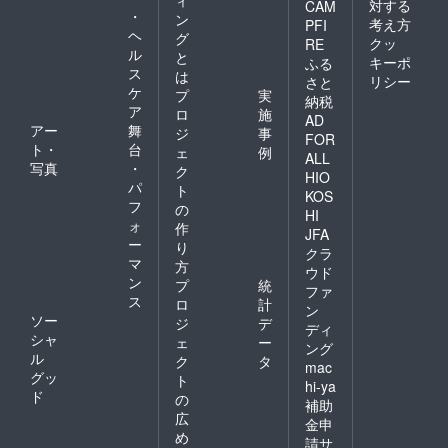
対する
CAM
・
ン
考え方
PFI
ヘ
グ
クッ
RE
ル
と
キーポ
ふる
ス
は
リシー
さと
ケ
プ
実
納税
ア
ロ
施
AD
アー
舞
ジ
事
FOR
ト・
台
ェ
例
ALL
写真
・
ク
HIO
パ
ト
KOS
フ
の
HI
ォ
作
JFA
ー
り
クラ
マ
方
ウド
ン
プ
統
ファ
ス
ロ
計
ン
ソー
ジ
デ
ディ
シャ
ェ
ー
ング
ル
ク
タ
mac
グッ
ト
hi-ya
ド
の
補助
広
金申
め
請サ