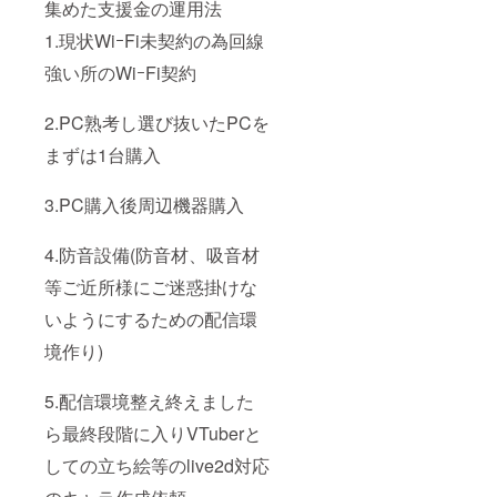
集めた支援金の運用法
1.現状WiｰFi未契約の為回線
強い所のWiｰFi契約
2.PC熟考し選び抜いたPCを
まずは1台購入
3.PC購入後周辺機器購入
4.防音設備(防音材、吸音材
等ご近所様にご迷惑掛けな
いようにするための配信環
境作り)
5.配信環境整え終えました
ら最終段階に入りVTuberと
しての立ち絵等のlive2d対応