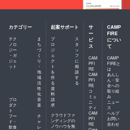
カテゴリー
起案サポート
サ
CAMP
ー
FIRE
テク
ま
プ
ス
ビ
につい
ノロ
ち
ロ
タ
ス
て
ジー
づ
ジ
ッ
・ガ
く
ェ
フ
CAM
CAMP
ジェ
り
ク
に
PFI
FIREと
ット
・
ト
相
RE
は
地
を
談
CAM
あんし
域
作
す
PFI
ん・安
活
る
る
RE
全への
性
資
コ
取り組
化
料
ミュ
み
プロ
音
請
ニ
ニュー
ダク
楽
求
ティ
ス
ト
CAM
ヘルプ
クラウドファ
フー
チ
PFI
お問い
ンディングの
ド・
ャ
RE
合わせ
ノウハウを無
飲食
レ
Crea