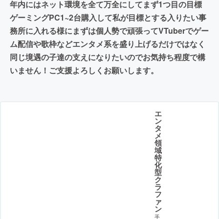
年内にはネット環境を全て万全にしてまず1つ目の目標
ゲーミングPC1~2台購入して私が目標とする入りたい事
務所に入れる様にまずは個人勢で頑張ってVTuberでゲー
ム配信や歌枠などエンタメ系を盛り上げるだけではなく
同じ境遇の子達の支えになりたいのでお気持ち程度で構
いません！ご支援よろしくお願いします。
エ
ン
タ
メ
領
域
特
化
型
ク
ラ
フ
ァ
ン
手