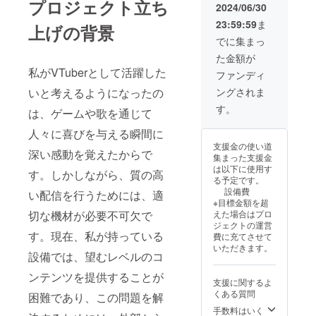
プロジェクト立ち
2024/06/30
23:59:59
ま
上げの背景
でに集まっ
た金額が
私がVTuberとして活躍した
ファンディ
ングされま
いと考えるようになったの
す。
は、ゲームや歌を通じて
人々に喜びを与える瞬間に
支援金の使い道
深い感動を覚えたからで
集まった支援金
は以下に使用す
す。しかしながら、質の高
る予定です。
設備費
い配信を行うためには、適
※目標金額を超
えた場合はプロ
切な機材が必要不可欠で
ジェクトの運営
す。現在、私が持っている
費に充てさせて
いただきます。
設備では、望むレベルのコ
ンテンツを提供することが
支援に関するよ
くある質問
困難であり、この問題を解
手数料はいく