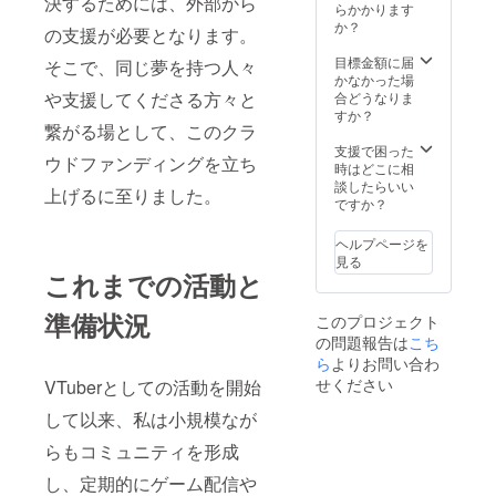
決するためには、外部から
らかかります
か？
の支援が必要となります。
目標金額に届
そこで、同じ夢を持つ人々
かなかった場
や支援してくださる方々と
合どうなりま
すか？
繋がる場として、このクラ
支援で困った
ウドファンディングを立ち
時はどこに相
談したらいい
上げるに至りました。
ですか？
ヘルプページを
見る
これまでの活動と
準備状況
このプロジェクト
の問題報告は
こち
ら
よりお問い合わ
せください
VTuberとしての活動を開始
して以来、私は小規模なが
らもコミュニティを形成
し、定期的にゲーム配信や