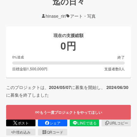
迄の日々
hinase_riri
アート・写真
現在の支援総額
0
円
終了
0
%達成
目標金額
1,500,000
円
支援者数
0
人
このプロジェクトは、
2024/05/07
に募集を開始し、
2024/06/30
に募集を終了しました
もう一度プロジェクトをやってほしい
ポスト
シェア
LINEで送る
URLコピー
埋め込み
QRコード