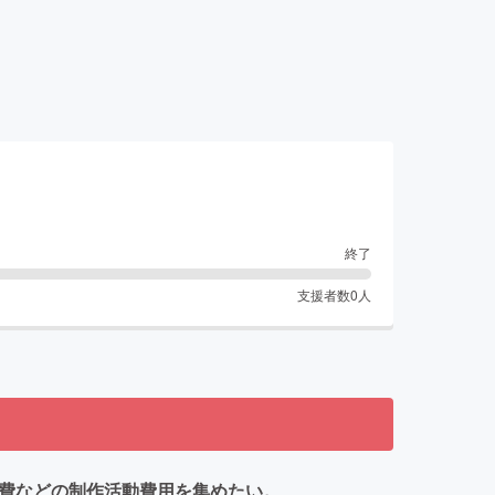
終了
支援者数
0
人
ル費などの制作活動費用を集めたい。