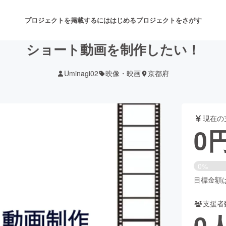
プロジェクトを掲載するには
はじめる
プロジェクトをさがす
ショート動画を制作したい！
Uminagi02
映像・映画
京都府
注目のリターン
注目の新着プロジェクト
募集終了が近いプロジェクト
も
現在の
音楽
舞台・パフォーマンス
0
ゲーム・サービス開発
フード・飲食店
0%
書籍・雑誌出版
アニメ・漫画
目標金額は1
支援者
チャレンジ
ビューティー・ヘルスケ
0