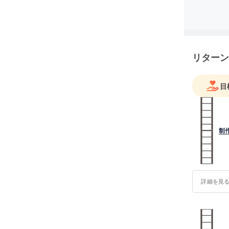
（現在は
ご支援の
リターン
目
詳細を見