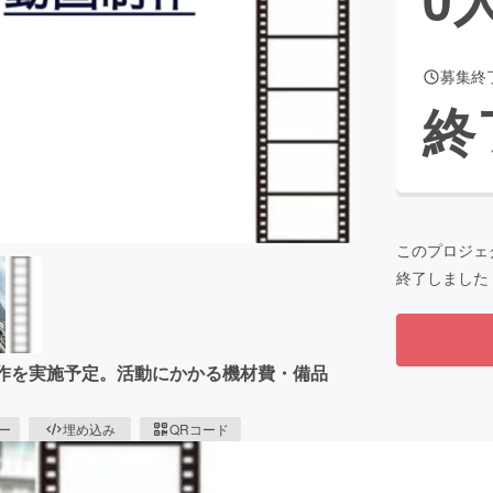
募集終
CAMPFIRE for Social Good
CAMPFIRE Creation
終
CAMPFIREふるさと納税
machi-ya
コミュニティ
このプロジェ
終了しました
制作を実施予定。活動にかかる機材費・備品
。
ピー
埋め込み
QRコード