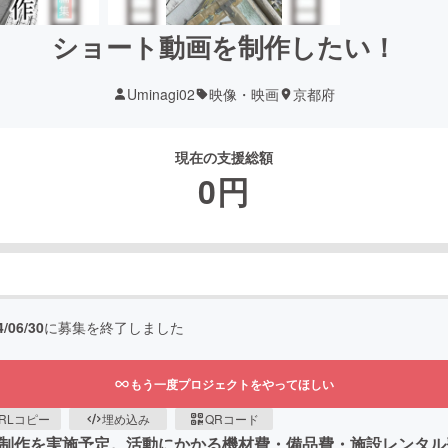
ショート動画を制作したい！
Uminagi02
映像・映画
京都府
現在の支援総額
0
円
4/06/30
に募集を終了しました
もう一度プロジェクトをやってほしい
RLコピー
埋め込み
QRコード
画制作を実施予定。活動にかかる機材費・備品費・施設レンタ