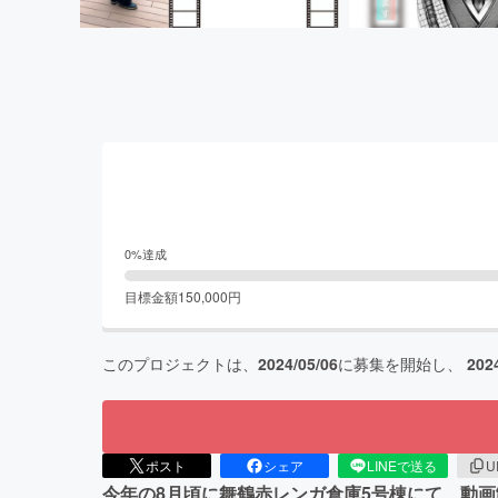
0
%達成
目標金額
150,000
円
このプロジェクトは、
2024/05/06
に募集を開始し、
202
ポスト
シェア
LINEで送る
U
今年の8月頃に舞鶴赤レンガ倉庫5号棟にて、動