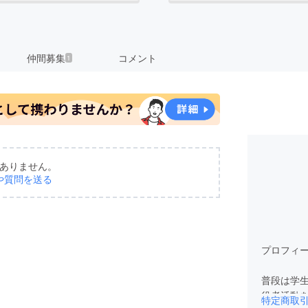
仲間募集
コメント
1
ありません。
や質問を送る
プロフィ
普段は学
役者活動
特定商取