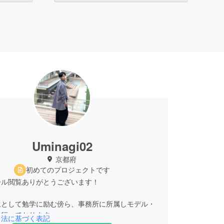
Uminagi02
京都府
初めてのプロジェクトです
ール閲覧ありがとうございます！
生として勉学に励む傍ら、事務所に所属しモデル・
を行っております。
引法に基づく表記