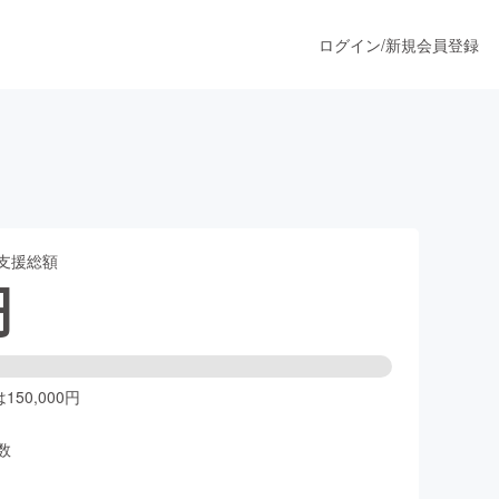
ログイン
/
新規会員登録
うすぐ公開されます
支援総額
プロダクト
円
ファッション
スポーツ
50,000円
数
ア
ソーシャルグッド
人