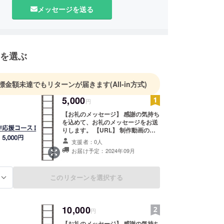
セーブし、学業優先）
メッセージを送る
程、どうぞよろしくお願い致します。
を選ぶ
標金額未達でもリターンが届きます
(All-in方式)
5,000
円
【お礼のメッセージ】 感謝の気持ち
を込めて、お礼のメッセージをお送
りします。 【URL】 制作動画の投
稿先URL送付 (有効期限：2024年11
支援者：0人
月末まで)
お届け予定：2024年09月
このリターンを選択する
る
10,000
円
【お礼のメッセージ】 感謝の気持ち