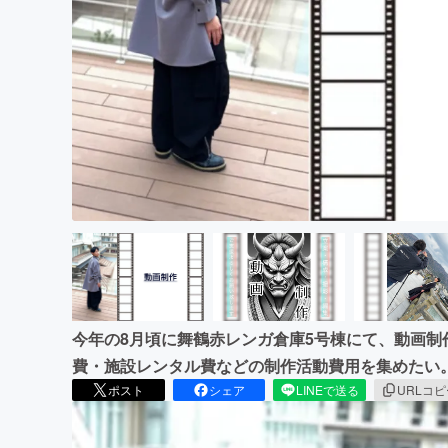
まちづくり・地域活性化
今年の8月頃に舞鶴赤レンガ倉庫5号棟にて、動画
費・施設レンタル費などの制作活動費用を集めたい
ポスト
シェア
LINEで送る
URLコ