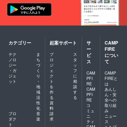
カテゴリー
起案サポート
サ
CAMP
ー
FIRE
テク
ま
プ
ス
ビ
につい
ノロ
ち
ロ
タ
ス
て
ジー
づ
ジ
ッ
・ガ
く
ェ
フ
CAM
CAMP
ジェ
り
ク
に
PFI
FIREと
ット
・
ト
相
RE
は
地
を
談
CAM
あんし
域
作
す
PFI
ん・安
活
る
る
RE
全への
性
資
コ
取り組
化
料
ミュ
み
プロ
音
請
ニ
ニュー
ダク
楽
求
ティ
ス
ト
CAM
ヘルプ