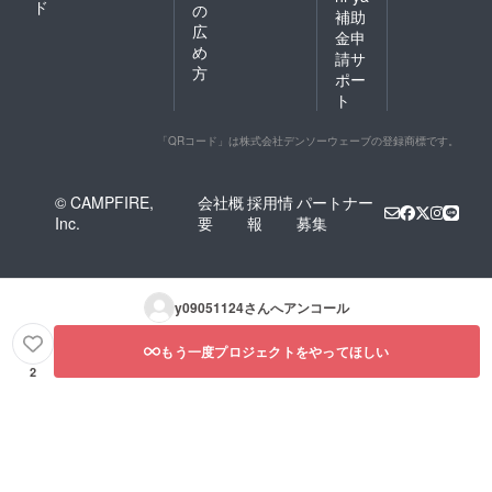
ド
の
補助
広
金申
め
請サ
方
ポー
ト
「QRコード」は株式会社デンソーウェーブの登録商標です。
© CAMPFIRE,
会社概
採用情
パートナー
Inc.
要
報
募集
y09051124
さんへアンコール
もう一度プロジェクトをやってほしい
2