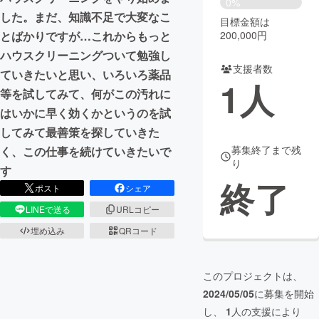
0%
した。まだ、知識不足で大変なこ
目標金額は
まちづくり・地域活性化
200,000円
とばかりですが…これからもっと
ハウスクリーニングついて勉強し
支援者数
CAMPFIRE for Social Good
CAMPFIRE Creation
ていきたいと思い、いろいろ薬品
1
人
CAMPFIREふるさと納税
machi-ya
コミュニティ
等を試してみて、何がこの汚れに
はいかに早く効くかというのを試
してみて最善策を探していきた
募集終了まで残
く、この仕事を続けていきたいで
り
す
終了
ポスト
シェア
LINEで送る
URLコピー
埋め込み
QRコード
このプロジェクトは、
2024/05/05
に募集を開始
し、
1
人の支援により