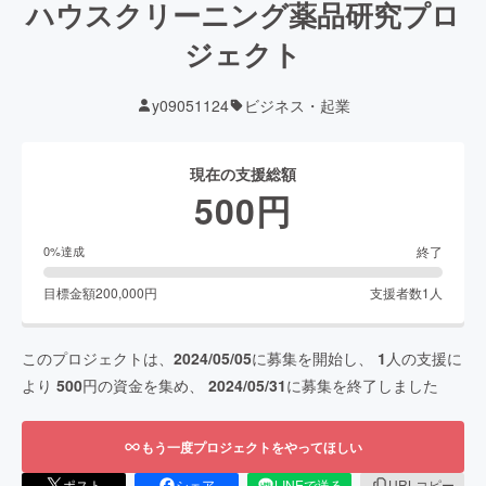
ハウスクリーニング薬品研究プロ
ジェクト
y09051124
ビジネス・起業
現在の支援総額
500
円
終了
0
%達成
目標金額
200,000
円
支援者数
1
人
このプロジェクトは、
2024/05/05
に募集を開始し、
1
人の支援に
より
500
円の資金を集め、
2024/05/31
に募集を終了しました
もう一度プロジェクトをやってほしい
ポスト
シェア
LINEで送る
URLコピー