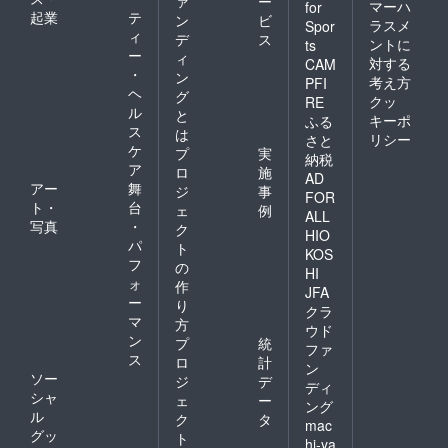
ァ
ー
マーハ
for
起業
テ
ン
ビ
ラスメ
Spor
ィ
デ
ス
ントに
ts
ー
ィ
対する
CAM
・
ン
考え方
PFI
ヘ
グ
クッ
RE
ル
と
キーポ
ふる
ス
は
リシー
さと
ケ
プ
実
納税
ア
ロ
施
AD
アー
舞
ジ
事
FOR
ト・
台
ェ
例
ALL
写真
・
ク
HIO
パ
ト
KOS
フ
の
HI
ォ
作
JFA
ー
り
クラ
マ
方
ウド
ン
プ
統
ファ
ス
ロ
計
ン
ソー
ジ
デ
ディ
シャ
ェ
ー
ング
ル
ク
タ
mac
グッ
ト
hi-ya