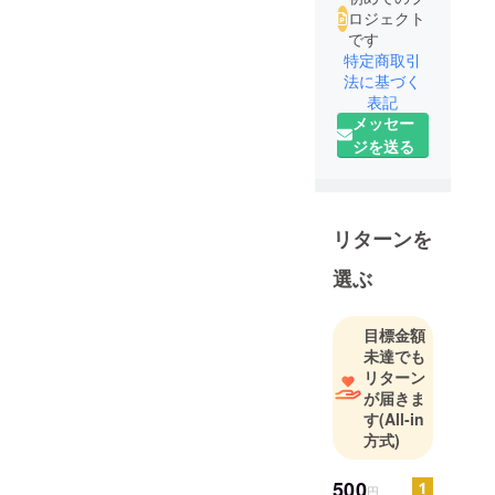
ロジェクト
です
特定商取引
法に基づく
表記
メッセー
ジを送る
リターンを
選ぶ
目標金額
未達でも
リターン
が届きま
す
(All-in
方式)
500
円