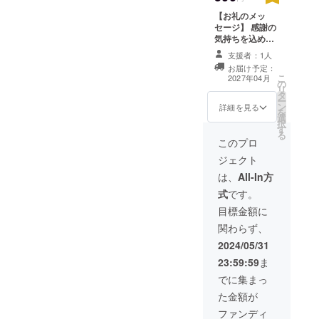
【お礼のメッ
セージ】 感謝の
気持ちを込め
て、お礼のメッ
支援者：1人
セージをお送り
お届け予定：
します。
こ
2027年04月
の
リ
タ
ー
ン
詳細を見る
を
選
択
す
る
このプロ
ジェクト
は、
All-In方
式
です。
目標金額に
関わらず、
2024/05/31
23:59:59
ま
でに集まっ
た金額が
ファンディ