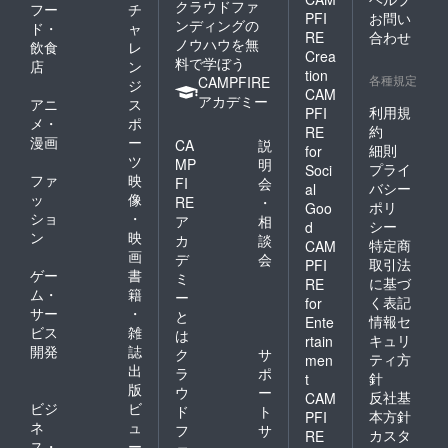
クラウドファ
フー
チ
PFI
お問い
ンディングの
ド・
ャ
RE
合わせ
ノウハウを無
飲食
レ
Crea
料で学ぼう
店
ン
tion
各種規定
CAMPFIRE
ジ
CAM
アカデミー
アニ
ス
利用規
PFI
メ・
ポ
約
RE
漫画
ー
CA
説
細則
for
ツ
MP
明
プライ
Soci
ファ
映
FI
会
バシー
al
ッ
像
RE
・
ポリ
Goo
ショ
・
ア
相
シー
d
ン
映
カ
談
特定商
CAM
画
デ
会
取引法
PFI
ゲー
書
ミ
に基づ
RE
ム・
籍
ー
く表記
for
サー
・
と
情報セ
Ente
ビス
雑
は
キュリ
rtain
開発
誌
ク
サ
ティ方
men
出
ラ
ポ
針
t
版
ウ
ー
反社基
CAM
ビジ
ビ
ド
ト
本方針
PFI
ネ
ュ
フ
サ
カスタ
RE
ス・
ー