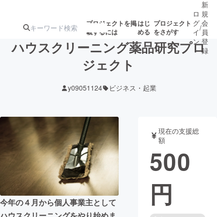
新
ロ
規
グ
会
プロジェクトを掲
はじ
プロジェクト
/
載するには
める
をさがす
イ
員
ン
登
ハウスクリーニング薬品研究プロ
録
ジェクト
人気のプロ
注目のリ
注目の新着プロ
募集終了が近いプ
もうすぐ公開
y09051124
ビジネス・起業
ジェクト
ターン
ジェクト
ロジェクト
されます
アート・写真
音楽
現在の支援総
額
500
テクノロジー・ガジェット
ゲーム・サ
円
映像・映画
書籍・雑誌
今年の４月から個人事業主として
ビジネス・起業
チャレンジ
ハウスクリーニングをやり始めま