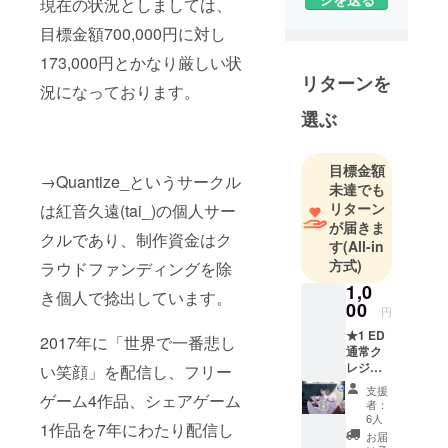
現在の状況としましては、
目標金額700,000円に対し
173,000円とかなり厳しい状
リターンを
況になっております。
選ぶ
目標金額
→Quantize_というサークル
未達でも
リターン
は紅音久遠(tai_)の個人サー
が届きま
クルであり、制作資金はク
す
(All-in
方式)
ラウドファンディングを除
1,0
き個人で捻出しています。
00
円
★1 ED
2017年に「世界で一番悲し
通常ク
レジッ
い笑顔」を配信し、フリー
トコー
支援
ゲーム4作品、シェアゲーム
ス [CF
者：
限定]
6人
1作品を7年にわたり配信し
●「朱色
お届
に染ま