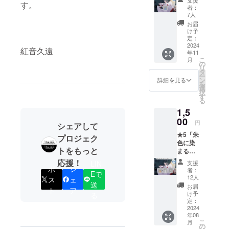
す。
リオ
者：
ゲーム
7人
ダウン
お届
ロード
け予
コース
定：
[CF限
2024
紅音久遠
年11
定] ●外
こ
月
伝
の
リ
ショー
タ
ー
トシナ
ン
詳細を見る
を
リオ
選
択
ゲーム
す
る
ダウン
1,5
ロード
00
円
シェアして
★5「朱
プロジェク
色に染
トをもっと
まる、
美しき
応援！
支援
LIN
社で」
ポ
シ
者：
Eで
本編ダ
12人
ス
ェ
ウン
送
お届
ト
ア
ロード
け予
る
コース
定：
●パート
2024
年08
ボイス
こ
月
仕様
の