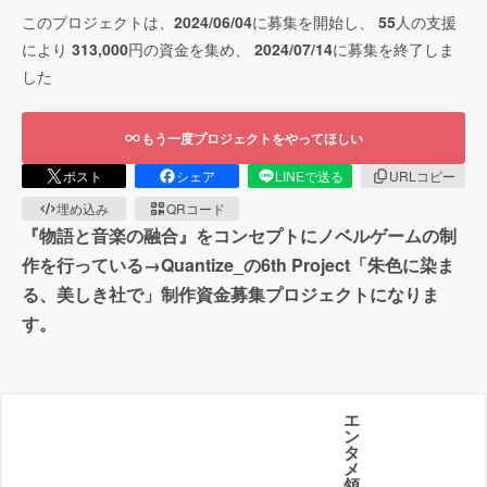
このプロジェクトは、
2024/06/04
に募集を開始し、
55
人の支援
により
313,000
円の資金を集め、
2024/07/14
に募集を終了しま
した
もう一度プロジェクトをやってほしい
ポスト
シェア
LINEで送る
URLコピー
埋め込み
QRコード
『物語と音楽の融合』をコンセプトにノベルゲームの制
作を行っている→Quantize_の6th Project「朱色に染ま
る、美しき社で」制作資金募集プロジェクトになりま
す。
エ
ン
タ
メ
領