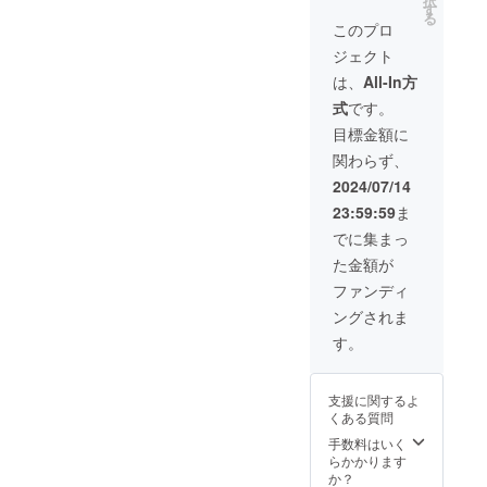
択
フ、
で」
す
で」の
る
キャス
●「朱色
デジタ
このプロ
トコメ
に染ま
ルサウ
ジェクト
ント
る、美
ンドト
●「朱色
しき社
ラック
は、
All-In方
に染ま
で」シ
セット)
式
です。
る、美
リアル
●外伝
しき社
付きダ
ショー
目標金額に
で」ED
ウン
トシナ
関わらず、
特別ク
ロード
リオ
レジッ
カード
ゲーム
2024/07/14
ト掲載
●「朱色
ダウン
23:59:59
ま
権 ●
に染ま
ロード
凛、杏
る、美
●ノベル
でに集まっ
子、栞
しき社
ゲーム
た金額が
ショー
で」
『理人
トシナ
キービ
とイ
ファンディ
リオテ
ジュア
ル』 ●
ングされま
キスト
ル壁紙
ドラマ
セット
●「朱色
音源
す。
●→Qua
に染ま
『あけ
ntize_
る、美
いろお
デジタ
しき社
疲れ様
支援に関するよ
ルサウ
で」ス
会』
くある質問
ンドト
タッ
●A4
ラック
フ、
手数料はいく
キービ
セット
キャス
らかかります
ジュア
(「世界
トコメ
か？
ルチラ