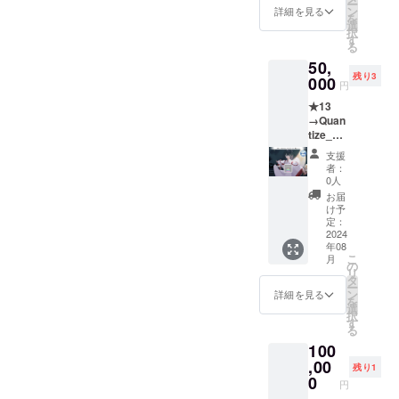
ー
に染ま
タッ
ン
詳細を見る
を
る、美
フ、
選
択
しき社
キャス
す
る
で」
トコメ
50,
●「朱色
ント
残り3
に染ま
000
●「朱色
円
る、美
に染ま
★13
しき社
る、美
→Quan
で」シ
しき社
tize_テ
リアル
で」ED
ストプ
付きダ
通常ク
支援
レイ
ウン
レジッ
者：
ヤー権
ロード
ト掲載
0人
コース
カード
権
お届
[CF限
●「朱色
●「朱色
け予
定] ※
に染ま
定：
に染ま
有効期
2024
る、美
る、美
年08
限：
しき社
しき社
こ
月
2034年
で」
の
で」デ
リ
3月末ま
キービ
タ
ジタル
ー
で、事
ジュア
ン
サウン
詳細を見る
を
業が存
ル壁紙
選
ドト
択
続する
●「朱色
す
ラック
る
限り
に染ま
●凛、杏
100
る、美
子、栞
,00
しき社
ショー
残り1
で」ス
0
トシナ
円
タッ
リオテ