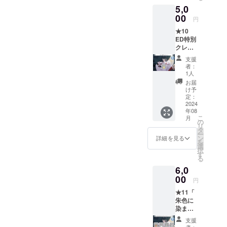
●「朱色
5,0
セット
に染ま
00
る、美
円
しき社
★10
で」ス
ED特別
タッ
クレ
フ、
ジット
キャス
支援
コース
トコメ
者：
[CF限
ント
1人
定]
お届
●「朱色
け予
に染ま
定：
る、美
2024
年08
しき社
こ
月
で」ED
の
リ
特別ク
タ
ー
レジッ
ン
詳細を見る
を
ト掲載
選
択
権 ※支
す
る
援時、
6,0
必ず備
考欄に
00
円
掲載を
★11「
希望さ
朱色に
れるお
染ま
名前を
る、美
ご記入
支援
しき社
くださ
者：