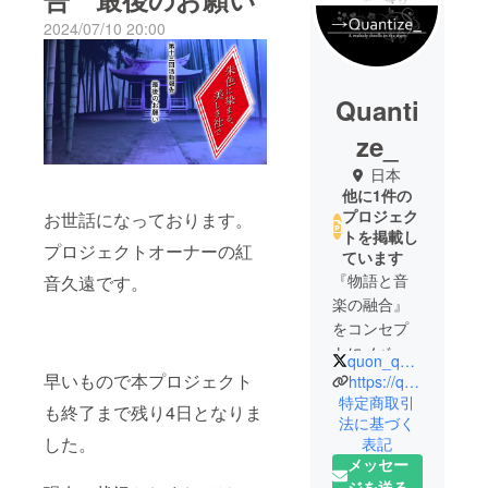
2024/07/10 20:00
Quanti
ze_
日本
他に1件の
プロジェク
お世話になっております。
トを掲載し
プロジェクトオーナーの紅
ています
『物語と音
音久遠です。
楽の融合』
をコンセプ
トにノベル
quon_quantize_8
ゲームの制
早いもので本プロジェクト
https://quantizegame.wixsite.com/quantize
作を行って
特定商取引
も終了まで残り4日となりま
法に基づく
います。
した。
表記
メッセー
ジを送る