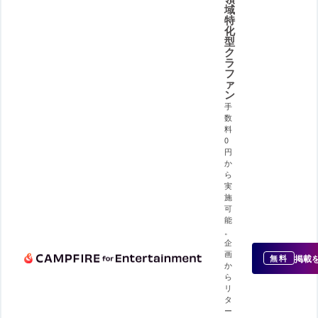
域
特
化
型
ク
ラ
フ
ァ
ン
手
数
料
0
円
か
ら
実
施
可
能
。
企
画
掲載
無料
か
ら
リ
タ
ー