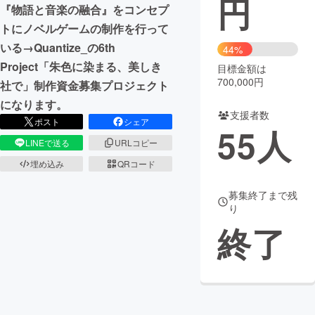
円
『物語と音楽の融合』をコンセプ
まちづくり・地域活性化
トにノベルゲームの制作を行って
いる→Quantize_の6th
44%
Project「朱色に染まる、美しき
目標金額は
CAMPFIRE for Social Good
CAMPFIRE Creation
700,000円
社で」制作資金募集プロジェクト
CAMPFIREふるさと納税
machi-ya
コミュニティ
になります。
支援者数
ポスト
シェア
55
人
LINEで送る
URLコピー
埋め込み
QRコード
募集終了まで残
り
終了