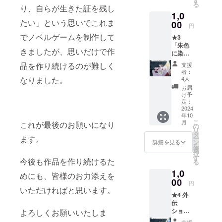
す
る
セット
り、自らが生きた証を残し
1,0
たい」という思いでこれま
00
円
でノベルゲームを制作して
★3
「朱色
きましたが、思いだけで作
に染ま
る、美
品を作り続けるのが難しく
支援
しき社
者：
で」ド
4人
なりました。
ラマ音
お届
源コー
け予
ス ●ド
定：
ラマ音
2024
年10
源『あ
こ
月
これが最後のお願いになり
けいろ
の
リ
お疲れ
タ
ー
ます。
様会』
ン
詳細を見る
を
選
択
す
今後も作品を作り続けるた
る
1,0
めにも、皆様のお力添えを
00
円
いただければと思います。
★4 外
伝
ショー
よろしくお願いいたしま
トシナ
支援