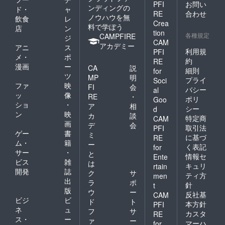
考欄に
PFI
お問い
ンディングの
ド・
ャ
クレ
RE
合わせ
ノウハウを無
飲食
レ
ジット
Crea
料で学ぼう
掲載を
店
ン
tion
各種規定
希望さ
CAMPFIRE
ジ
CAM
れるお
アカデミー
アニ
ス
利用規
PFI
名前を
メ・
ポ
ご記入
約
RE
漫画
ー
CA
説
くださ
細則
for
ツ
い。
MP
明
プライ
Soci
ファ
映
FI
会
バシー
al
ッ
像
RE
・
ポリ
Goo
ショ
・
ア
相
シー
d
ン
映
カ
談
特定商
CAM
画
デ
会
取引法
PFI
ゲー
書
ミ
に基づ
RE
ム・
籍
ー
く表記
for
サー
・
と
情報セ
Ente
ビス
雑
は
キュリ
rtain
開発
誌
ク
サ
ティ方
men
出
ラ
ポ
針
t
版
ウ
ー
反社基
CAM
ビジ
ビ
ド
ト
本方針
PFI
ネ
ュ
フ
サ
カスタ
RE
ス・
ー
ァ
ー
マーハ
for