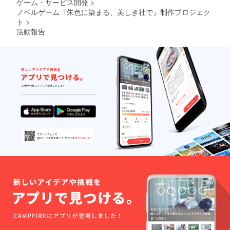
ゲーム・サービス開発
>
で」の
顔」、
ノベルゲーム『朱色に染まる、美しき社で』制作プロジェク
デジタ
「ラ
ルサウ
ビっと
ト
>
ンドト
はー
活動報告
ラック
と！」
セット)
、「臨
●外伝
界天の
ショー
アズ
トシナ
ラー
リオ
イー
ゲーム
ル」、
ダウン
「真臨
ロード
界天の
●ノベル
アズ
ゲーム
ラー
『理人
イール
とイ
天上界
ル』 ●
編」、
ドラマ
「Oper
音源
ation‡N
『あけ
ova」、
いろお
「朱色
疲れ様
に染ま
会』
る、美
●A4
しき社
キービ
で」の
ジュア
デジタ
ルチラ
ルサウ