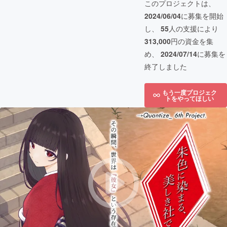
このプロジェクトは、
2024/06/04
に募集を開始
し、
55
人の支援により
313,000
円の資金を集
め、
2024/07/14
に募集を
終了しました
もう一度プロジェク
トをやってほしい