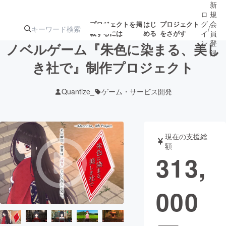
新
ロ
規
グ
会
プロジェクトを掲
はじ
プロジェクト
/
載するには
める
をさがす
イ
員
ン
登
ノベルゲーム『朱色に染まる、美し
録
き社で』制作プロジェクト
人気のプロ
注目のリ
注目の新着プロ
募集終了が近いプ
もうすぐ公開
Quantize_
ゲーム・サービス開発
ジェクト
ターン
ジェクト
ロジェクト
されます
アート・写真
音楽
現在の支援総
額
313,
テクノロジー・ガジェット
ゲーム・サ
000
映像・映画
書籍・雑誌
ビジネス・起業
チャレンジ