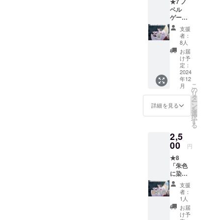
★7 ノ
ベル
ゲーム
『理人
支援
とイ
者：
ル』ダ
8人
ウン
お届
ロード
け予
コース
定：
●ノベル
2024
年12
ゲーム
こ
月
『理人
の
リ
とイ
タ
ー
ル』
ン
詳細を見る
を
選
択
す
る
2,5
00
円
★8
「朱色
に染ま
る、美
支援
しき社
者：
で」ダ
1人
ウン
お届
ロード
け予