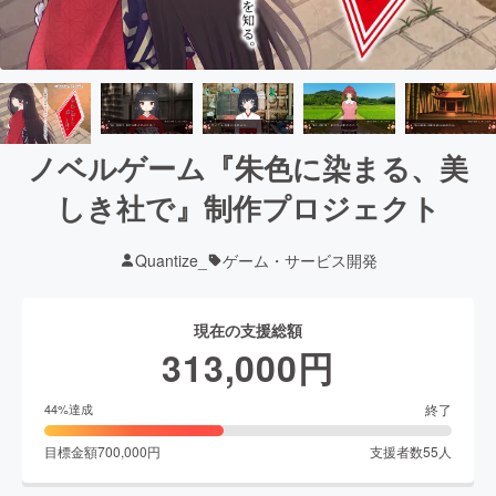
ノベルゲーム『朱色に染まる、美
しき社で』制作プロジェクト
Quantize_
ゲーム・サービス開発
現在の支援総額
313,000
円
終了
44
%達成
目標金額
700,000
円
支援者数
55
人