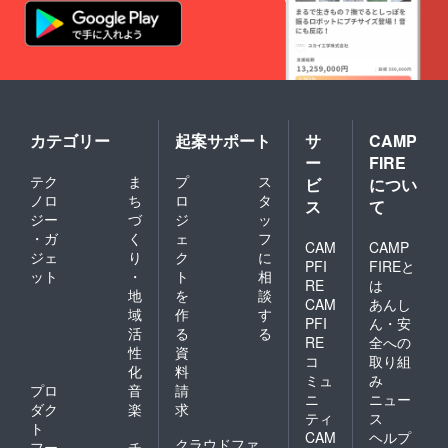
シ ※支
ンドト
援時、
ラック
必ず備
セット)
考欄に
●外伝
クレ
ショー
ジット
トシナ
掲載を
リオ
希望さ
ゲーム
れるお
ダウン
カテゴリー
起案サポート
サ
CAMP
名前を
ロード
ー
FIRE
ご記入
●ノベル
テク
ま
プ
ス
ビ
につい
くださ
ゲーム
い。
『理人
ノロ
ち
ロ
タ
ス
て
とイ
ジー
づ
ジ
ッ
ル』 ●
・ガ
く
ェ
フ
CAM
CAMP
ドラマ
ジェ
り
ク
に
音源
PFI
FIREと
ット
・
ト
相
『あけ
RE
は
地
を
談
いろお
CAM
あんし
疲れ様
域
作
す
PFI
ん・安
会』
活
る
る
RE
全への
●A4
性
資
キービ
コ
取り組
化
料
ジュア
ミュ
み
プロ
音
請
ルチラ
ニ
ニュー
シ ※支
ダク
楽
求
ティ
ス
援時、
ト
CAM
ヘルプ
必ず備
クラウドファ
フー
チ