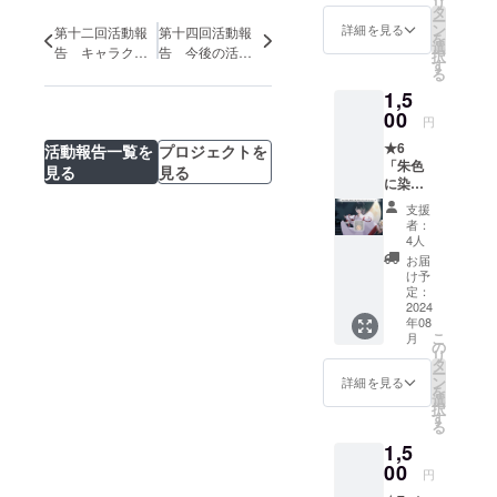
リ
「朱色
タ
ー
に染ま
ン
詳細を見る
第十二回活動報
第十四回活動報
を
る、美
選
告 キャラク
告 今後の活動
択
しき社
す
ター小話 凛
について
る
で」
1,5
●「朱色
に染ま
00
円
る、美
★6
しき社
活動報告一覧を
プロジェクトを
「朱色
で」
見る
見る
に染ま
キービ
る、美
ジュア
支援
しき社
ル壁紙
者：
で」サ
●「朱色
4人
ウンド
に染ま
お届
トラッ
る、美
け予
クコー
しき社
定：
ス
2024
で」ス
年08
●「朱色
タッ
こ
月
に染ま
フ、
の
リ
る、美
キャス
タ
ー
しき社
トコメ
ン
詳細を見る
を
で」デ
ント
選
択
ジタル
す
る
サウン
1,5
ドト
ラック
00
円