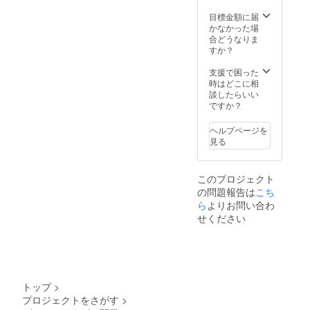
で一番
ント
シ ※支
悲しい
●「朱色
目標金額に届
援時、
笑
に染ま
かなかった場
必ず備
顔」、
る、美
合どうなりま
考欄に
「ラ
しき社
すか？
クレ
ビっと
で」ED
ジット
はー
特別ク
支援で困った
掲載を
と！」
レジッ
時はどこに相
希望さ
、「臨
ト掲載
談したらいい
れるお
界天の
権 ●
ですか？
名前を
アズ
凛、杏
ご記入
ラー
子、栞
くださ
ヘルプページを
イー
ショー
い。
見る
ル」、
トシナ
「真臨
リオテ
界天の
キスト
このプロジェクト
アズ
セット
の問題報告は
こち
ラー
●→Qua
ら
よりお問い合わ
イール
ntize_
天上界
デジタ
せください
編」、
ルサウ
「Oper
ンドト
ation‡N
ラック
ova」、
セット
「朱色
(「世界
に染ま
で一番
トップ
>
る、美
悲しい
プロジェクトをさがす
>
しき社
笑