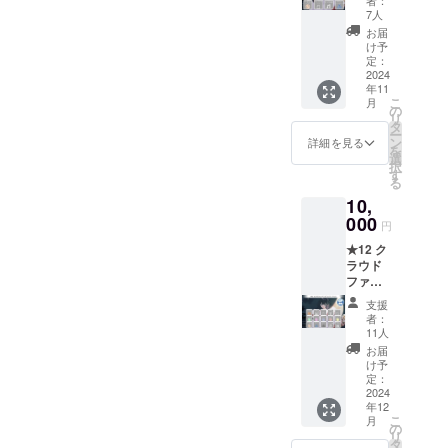
で」デ
い。
7人
ジタル
お届
コンテ
け予
ンツ
定：
セット
2024
年11
[CF限
こ
月
定] ●
の
リ
パート
タ
ー
ボイス
ン
詳細を見る
を
仕様
選
択
「朱色
す
る
に染ま
10,
る、美
しき社
000
円
で」
★12 ク
●「朱色
ラウド
に染ま
ファン
る、美
ディン
しき社
支援
グコン
で」
者：
プリー
キービ
11人
トセッ
ジュア
お届
ト [CF
ル壁紙
け予
限定] ●
●「朱色
定：
パート
2024
に染ま
年12
ボイス
る、美
こ
月
仕様
しき社
の
リ
「朱色
で」ス
タ