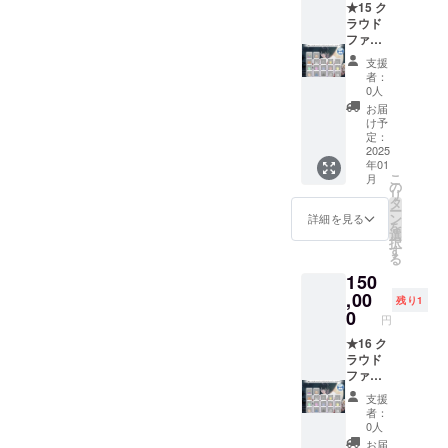
★15 ク
フ、
キスト
ラウド
キャス
セット
ファン
トコメ
●ドラマ
ディン
ント
音源
支援
グリミ
●「朱色
『あけ
者：
テッド
に染ま
いろお
0人
コンプ
る、美
疲れ様
お届
リート
しき社
会』 ●
け予
セット
で」ED
定：
外伝
A[CF限
2025
通常ク
ショー
年01
定] ●支
レジッ
トシナ
こ
月
援者様
ト掲載
の
リオ
リ
希望楽
権 ●
タ
ゲーム
ー
曲1曲作
凛、杏
ン
ダウン
詳細を見る
を
成権
子、栞
選
ロード
択
●『朱色
ショー
す
※支援
る
に染ま
トシナ
時、必
150
る、美
リオテ
ず備考
しき社
,00
キスト
欄にク
残り1
で』A1
セット
0
レジッ
円
キービ
●→Qua
ト掲載
ジュア
★16 ク
ntize_
を希望
ルポス
ラウド
デジタ
される
ター ●
ファン
ルサウ
お名前
パート
ディン
ンドト
をご記
支援
ボイス
グリミ
ラック
入くだ
者：
仕様
テッド
セット
さい。
0人
「朱色
コンプ
(「世界
お届