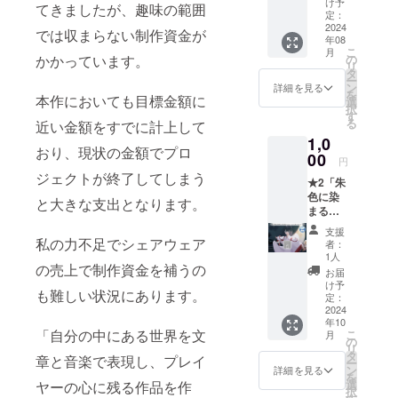
け予
てきましたが、趣味の範囲
る、美
定：
しき社
2024
では収まらない制作資金が
年08
で」ED
こ
月
通常ク
の
かかっています。
リ
レジッ
タ
ー
ト掲載
ン
詳細を見る
を
権 ※支
本作においても目標金額に
選
択
援時、
す
る
近い金額をすでに計上して
必ず備
1,0
考欄に
おり、現状の金額でプロ
掲載を
00
円
希望さ
ジェクトが終了してしまう
★2「朱
れるお
色に染
名前を
と大きな支出となります。
まる、
ご記入
美しき
くださ
支援
社で」
い。
私の力不足でシェアウェア
者：
ショー
1人
トシナ
の売上で制作資金を補うの
お届
リオテ
け予
も難しい状況にあります。
キスト
定：
コース
2024
年10
●凛、杏
「自分の中にある世界を文
こ
月
子、栞
の
リ
ショー
タ
章と音楽で表現し、プレイ
ー
トシナ
ン
詳細を見る
を
リオテ
選
ヤーの心に残る作品を作
択
キスト