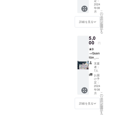
カード
定：
コース
2024
年08
●パート
こ
月
ボイス
の
リ
仕様
タ
ー
「朱色
ン
詳細を見る
を
に染ま
選
択
る、美
す
る
しき社
5,0
で」
●「朱色
00
円
に染ま
★9
る、美
→Quan
しき社
tize_リ
で」シ
ミテッ
リアル
支援
ドデジ
付きダ
者：
タルサ
ウン
7人
ウンド
ロード
お届
トラッ
カード
け予
クコー
●「朱色
定：
ス[CF限
2024
に染ま
年08
定]
る、美
こ
月
●→Qua
しき社
の
リ
ntize_
で」
タ
ー
デジタ
キービ
ン
詳細を見る
を
ルサウ
ジュア
選
択
ンドト
ル壁紙
す
る
ラック