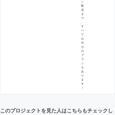
ン
配
送
ま
で
、
す
べ
て
お
任
せ
の
プ
ラ
ン
も
あ
り
ま
す
！
このプロジェクトを見た人はこちらもチェックし