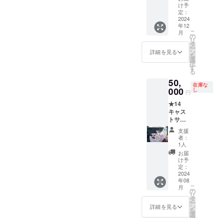
に染ま
リート
で一番
け予
る、美
セット
悲しい
定：
しき社
B[CF限
2024
笑
年12
で」
定] ●支
顔」、
こ
月
●「朱色
援者様
「ラ
の
リ
に染ま
希望外
ビっと
タ
ー
る、美
伝
はー
ン
詳細を見る
を
しき社
ショー
と！」
選
択
で」シ
トシナ
、「臨
す
る
リアル
リオ
界天の
50,
付きダ
ゲーム
アズ
在庫な
ウン
作成権
000
ラー
し
円
ロード
●『朱色
イー
★14
カード
に染ま
ル」、
キャス
●「朱色
る、美
「真臨
トサイ
に染ま
しき社
界天の
ン入り
る、美
で』A1
アズ
支援
色紙
しき社
キービ
ラー
者：
コース
で」
ジュア
イール
1人
[CF限
キービ
ルポス
天上界
お届
定] ●
ジュア
ター ●
編」、
け予
キャス
ル壁紙
パート
定：
「Oper
トサイ
2024
●「朱色
ボイス
ation‡N
年08
ン入り
に染ま
仕様
ova」、
こ
月
色紙3枚
る、美
「朱色
の
「朱色
リ
セット
しき社
に染ま
タ
に染ま
ー
で」ス
る、美
ン
る、美
詳細を見る
を
タッ
しき社
選
しき社